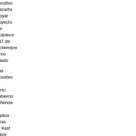
ecutivo
scarta
oyar
oyecto
e
tablece
 17 de
ptiembre
omo
riado
as
posteo
e
ric:
bierno
fiende
plica
fras
 Kast
bre