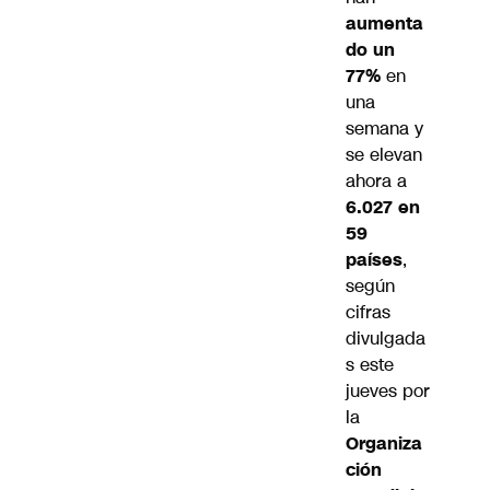
aumenta
do un
77%
en
una
semana y
se elevan
ahora a
6.027 en
59
países
,
según
cifras
divulgada
s este
jueves por
la
Organiza
ción