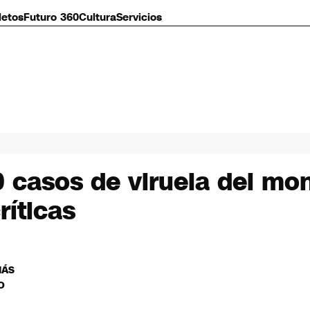
letos
Futuro 360
Cultura
Servicios
casos de viruela del mon
ríticas
MÁS
O