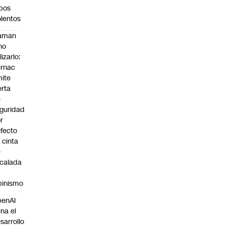
bos
olentos
laman
no
lizarlo:
rnac
ite
erta
e
guridad
r
fecto
 cinta
e
calada
pinismo
penAI
ena el
sarrollo