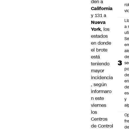
den a
ro
California
vi
y 131 a
L
Nueva
a 
York
, los
uti
estados
Se
en donde
em
el brote
al
está
d
se
teniendo
po
mayor
de
incidencia
en
, según
d
informaro
es
n este
y
viernes
al
los
O
Centros
fr
de Control
de