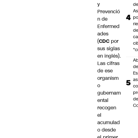
y
de
As
Prevenció
po
n de
ri
Enfermed
d
ades
ca
(
CDC
por
ci
sus siglas
"c
en inglés).
Ab
Las cifras
de
de ese
Es
organism
a
o
c
gubernam
pr
d
ental
Co
recogen
el
acumulad
o desde
el primer