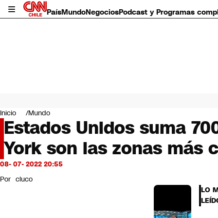
País
Mundo
Negocios
Podcast y Programas comp
País
Mundo
Inicio
Mundo
Negocios
Estados Unidos suma 700 
Deportes
York son las zonas más c
Programas completos
Cultura
Servicios
08- 07- 2022 20:55
Bits
Por
cluco
CNN Data
LO 
CNN tiempo
LEÍD
Futuro 360
Opinión