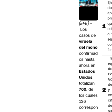
Ej
de
ap
pr
(EFE) –
qu
es
Los
el
casos de
se
viruela
c
del mono
fe
confirmad
Tr
os hasta
re
ahora en
d
Estados
Bo
Unidos
Go
totalizan
de
700
, de
y
los cuales
ex
ci
136
de
correspon
so