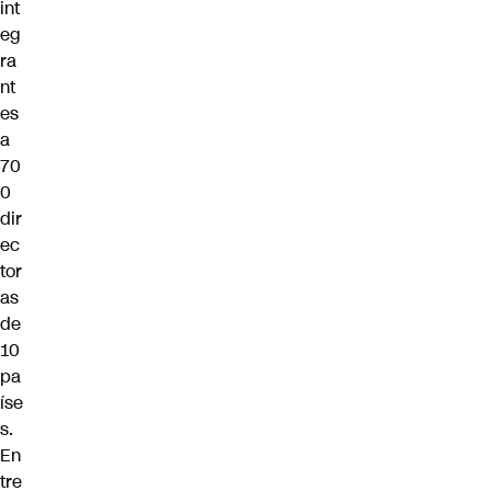
int
eg
ra
nt
es
a
70
0
dir
ec
tor
as
de
10
pa
íse
s.
En
tre