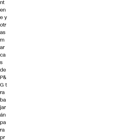
nt
en
e y
otr
as
m
ar
ca
s
de
P&
G t
ra
ba
jar
án
pa
ra
pr