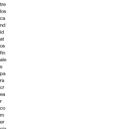
tre
los
ca
nd
id
at
os
fin
ale
s
pa
ra
cr
ea
r
co
m
er
cia