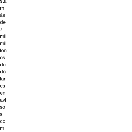
sta
m
ás
de
7
mil
mil
lon
es
de
dó
lar
es
en
avi
so
s
co
m