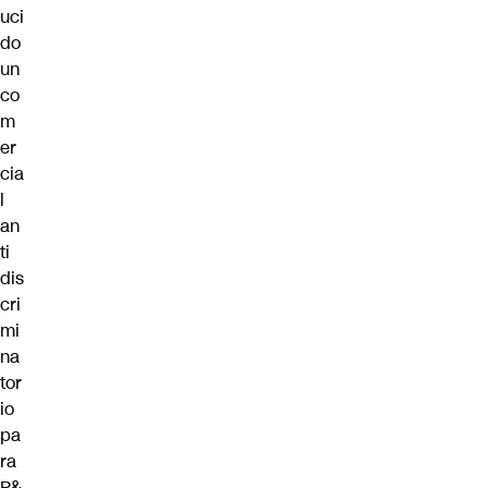
uci
do
un
co
m
er
cia
l
an
ti
dis
cri
mi
na
tor
io
pa
ra
P&