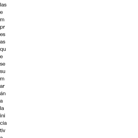
las
e
m
pr
es
as
qu
e
se
su
m
ar
án
a
la
ini
cia
tiv
a