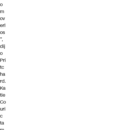
o
m
ov
erl
os
”,
dij
o
Pri
tc
ha
rd.
Ka
tie
Co
uri
c
ta
m