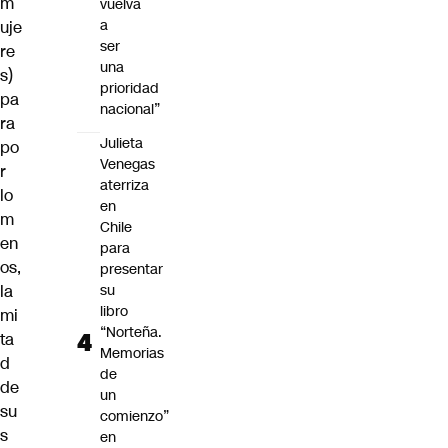
m
vuelva
a
uje
ser
re
una
s)
prioridad
pa
nacional”
ra
Julieta
po
Venegas
r
aterriza
lo
en
m
Chile
en
para
os,
presentar
la
su
libro
mi
“Norteña.
ta
Memorias
d
de
de
un
su
comienzo”
s
en