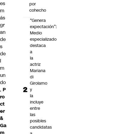
es
por
m
cohecho
ás
“Genera
gr
expectación”:
an
Medio
de
especializado
destaca
s
a
de
la
l
actriz
m
Mariana
un
di
do
Girolamo
,
P
y
la
ro
incluye
ct
entre
er
las
&
posibles
Ga
candidatas
m
a