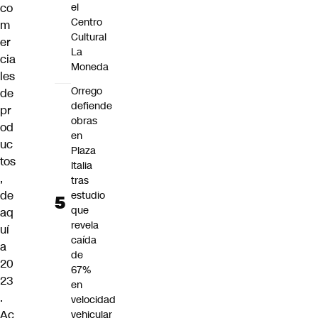
co
el
Centro
m
Cultural
er
La
cia
Moneda
les
Orrego
de
defiende
pr
obras
od
en
uc
Plaza
tos
Italia
,
tras
de
estudio
que
aq
revela
uí
caída
a
de
20
67%
23
en
.
velocidad
Ac
vehicular