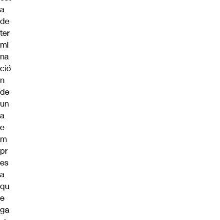
a
de
ter
mi
na
ció
n
de
un
a
e
m
pr
es
a
qu
e
ga