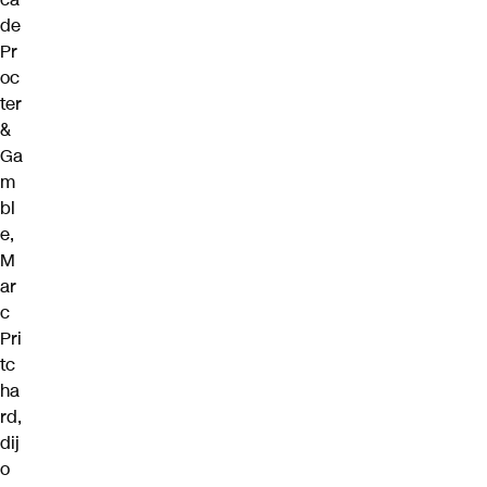
de
Pr
oc
ter
&
Ga
m
bl
e,
M
ar
c
Pri
tc
ha
rd,
dij
o