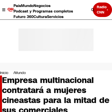
País
Mundo
Negocios
Radio
Podcast y Programas completos
CNN
Futuro 360
Cultura
Servicios
País
Mundo
Negocios
Inicio
Mundo
Empresa multinacional
Deportes
Programas completos
contratará a mujeres
Cultura
Servicios
cineastas para la mitad de
Bits
CNN Data
sus comerciales
CNN tiempo