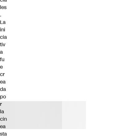
les
.
La
ini
cia
tiv
a
fu
e
cr
ea
da
po
r
la
cin
ea
sta