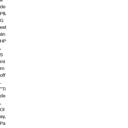
de
P&
G
est
án
HP
,
S
mi
rn
off
.
“Ti
de
,
Ol
ay,
Pa