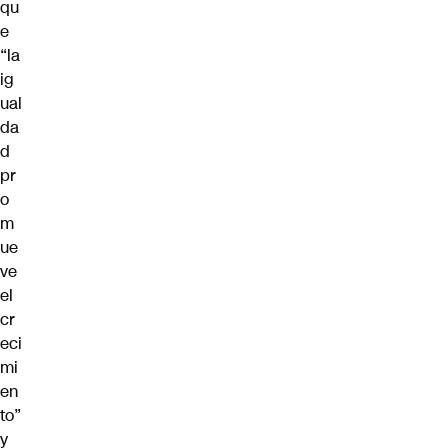
qu
e
“la
ig
ual
da
d
pr
o
m
ue
ve
el
cr
eci
mi
en
to”
y