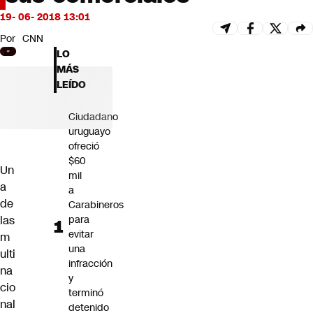
Futuro 360
19- 06- 2018 13:01
Opinión
Por
CNN
LO
MÁS
LEÍDO
Ciudadano
uruguayo
ofreció
$60
Un
mil
a
a
de
Carabineros
las
para
evitar
m
una
ulti
infracción
na
y
cio
terminó
nal
detenido