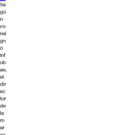
Se
gú
n
co
nsi
gn
ó
Inf
ob
ae,
el
dir
ec
tor
de
la
m
ar
ca