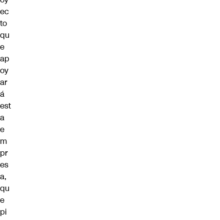
ec
to
qu
e
ap
oy
ar
á
est
a
e
m
pr
es
a,
qu
e
pi