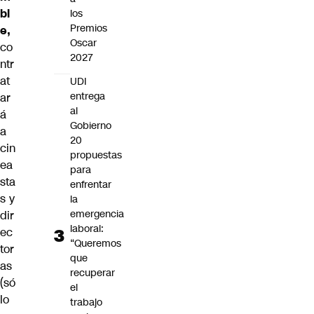
bl
los
Premios
e,
Oscar
co
2027
ntr
at
UDI
entrega
ar
al
á
Gobierno
a
20
cin
propuestas
ea
para
sta
enfrentar
s y
la
emergencia
dir
laboral:
ec
“Queremos
tor
que
as
recuperar
(só
el
lo
trabajo