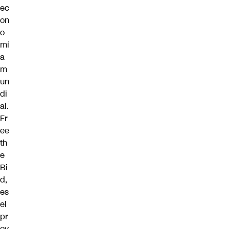
ec
on
o
mí
a
m
un
di
al.
Fr
ee
th
e
Bi
d,
es
el
pr
oy