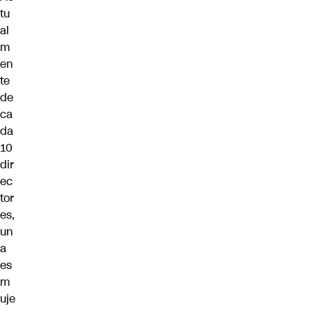
tu
al
m
en
te
de
ca
da
10
dir
ec
tor
es,
un
a
es
m
uje