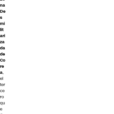
na
De
s
mi
lit
ari
za
da
de
Co
re
a
,
el
ter
ce
ro
qu
e