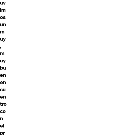
uv
im
os
un
m
uy
,
m
uy
bu
en
en
cu
en
tro
co
n
el
pr