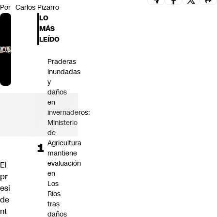
Por
Carlos Pizarro
Futuro 360
LO
Opinión
MÁS
LEÍDO
Praderas
inundadas
y
daños
en
invernaderos:
Ministerio
de
Agricultura
mantiene
evaluación
El
en
pr
Los
esi
Ríos
de
tras
nt
daños