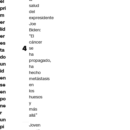
el
salud
pri
del
m
expresidente
er
Joe
líd
Biden:
er
“El
cáncer
es
se
ta
ha
do
propagado,
un
ha
id
hecho
en
metástasis
se
en
los
en
huesos
po
y
ne
más
r
allá”
un
Joven
pi