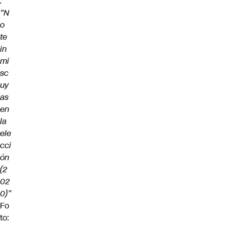
:
“N
o
te
in
mi
sc
uy
as
en
la
ele
cci
ón
(2
02
0)”
Fo
to: