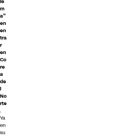
le
m
a”
en
en
tra
r
en
Co
re
a
de
l
No
rte
.
Ya
en
su