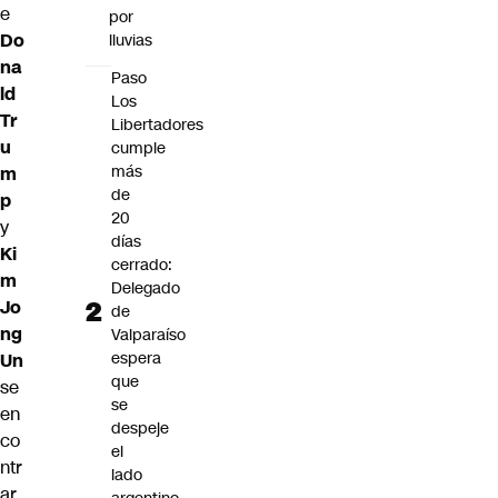
e
por
Do
lluvias
na
Paso
ld
Los
Tr
Libertadores
u
cumple
más
m
de
p
20
y
días
Ki
cerrado:
m
Delegado
Jo
de
ng
Valparaíso
espera
Un
que
se
se
en
despeje
co
el
ntr
lado
ar