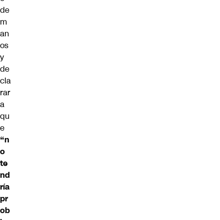
de
m
an
os
y
de
cla
rar
a
qu
e
“n
o
te
nd
ría
pr
ob