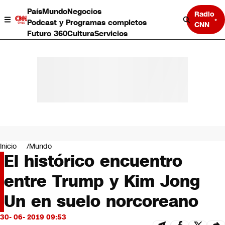
País
Mundo
Negocios
Radio
Podcast y Programas completos
CNN
Futuro 360
Cultura
Servicios
País
Mundo
Negocios
Inicio
Mundo
El histórico encuentro
Deportes
Programas completos
entre Trump y Kim Jong
Cultura
Servicios
Un en suelo norcoreano
Bits
CNN Data
30- 06- 2019 09:53
CNN tiempo