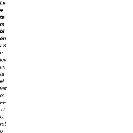
Le
e
ta
m
bi
én
:
S
e
lev
an
ta
el
vet
o:
EE
.U
U.
ret
o