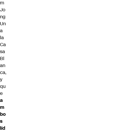
m
Jo
ng
Un
a
la
Ca
sa
Bl
an
ca,
y
qu
e
a
m
bo
s
líd