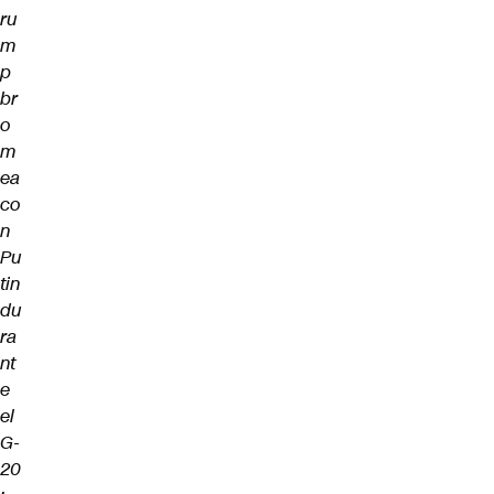
ru
m
p
br
o
m
ea
co
n
Pu
tin
du
ra
nt
e
el
G-
20