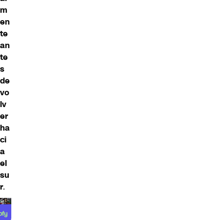
m
en
te
an
te
s
de
vo
lv
er
ha
ci
a
el
su
r
.