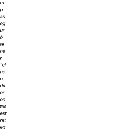
m
p
as
eg
ur
ó
te
ne
r
“ci
nc
o
dif
er
en
tes
est
rat
eg