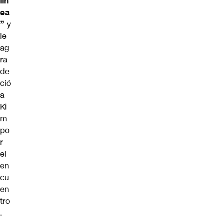
lín
ea
”
y
le
ag
ra
de
ció
a
Ki
m
po
r
el
en
cu
en
tro
.