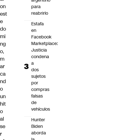
argentino
on
para
reabrirlo
est
e
Estafa
do
en
mi
Facebook
ng
Marketplace:
Justicia
o,
condena
m
a
ar
dos
ca
sujetos
nd
por
o
compras
un
falsas
de
hit
vehículos
o
al
Hunter
se
Biden
aborda
r
la