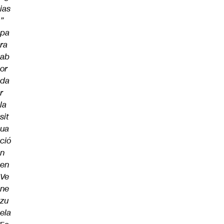
ias
”
pa
ra
ab
or
da
r
la
sit
ua
ció
n
en
Ve
ne
zu
ela