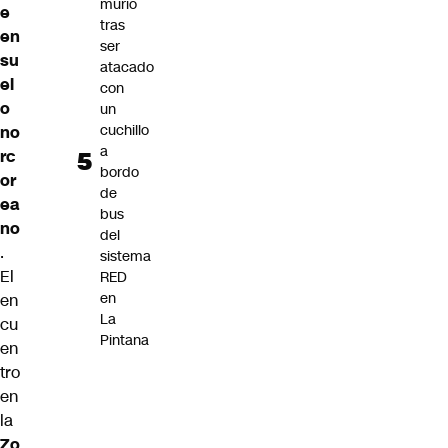
murió
e
tras
en
ser
su
atacado
el
con
o
un
cuchillo
no
a
rc
bordo
or
de
ea
bus
no
del
.
sistema
El
RED
en
en
La
cu
Pintana
en
tro
en
la
Zo