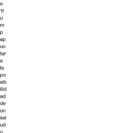
e
Tr
u
m
p
ap
un
tar
a
la
po
sib
ilid
ad
de
un
sal
ud
o