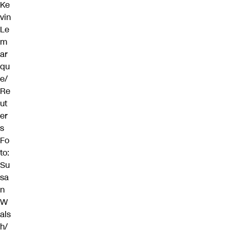
Ke
vin
Le
m
ar
qu
e/
Re
ut
er
s
Fo
to:
Su
sa
n
W
als
h/