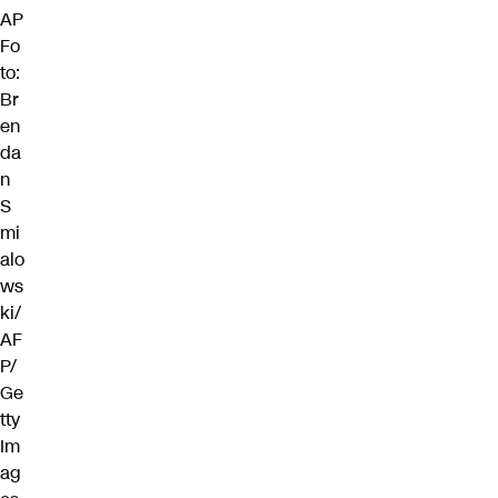
AP
Fo
to:
Br
en
da
n
S
mi
alo
ws
ki/
AF
P/
Ge
tty
Im
ag