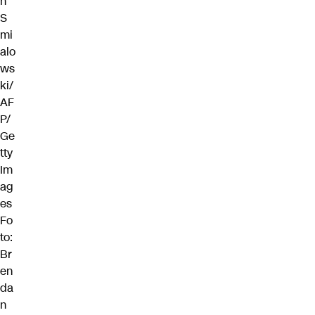
n
S
mi
alo
ws
ki/
AF
P/
Ge
tty
Im
ag
es
Fo
to:
Br
en
da
n