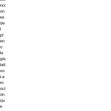
nci
on
es
de
l
pl
en
o
le
gis
lati
vo.
La
m
oci
ón
qu
e