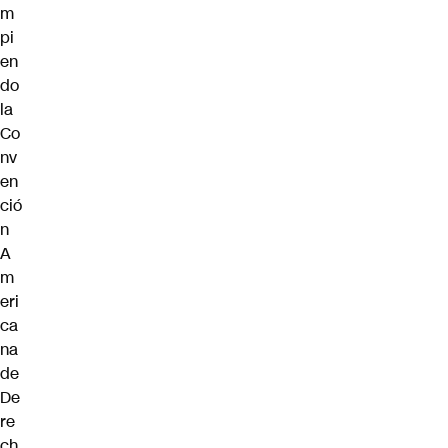
m
pi
en
do
la
Co
nv
en
ció
n
A
m
eri
ca
na
de
De
re
ch