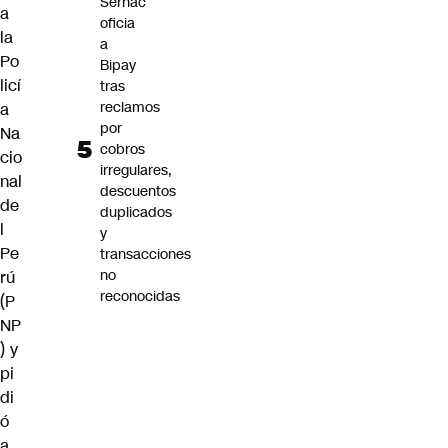
Sernac
a
oficia
la
a
Po
Bipay
licí
tras
reclamos
a
por
Na
cobros
cio
irregulares,
nal
descuentos
de
duplicados
l
y
Pe
transacciones
no
rú
reconocidas
(P
NP
) y
pi
di
ó
a