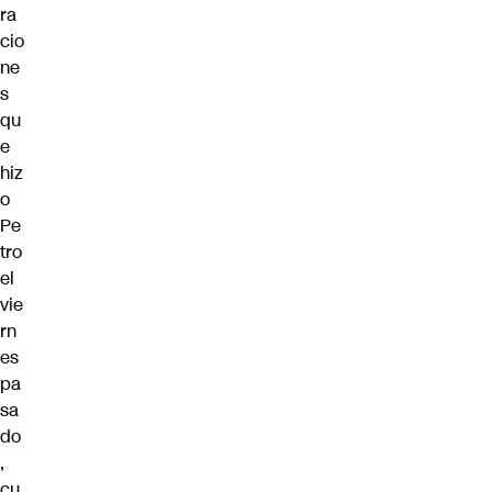
ra
cio
ne
s
qu
e
hiz
o
Pe
tro
el
vie
rn
es
pa
sa
do
,
cu