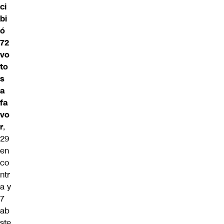
ci
bi
ó
72
vo
to
s
a
fa
vo
r
,
29
en
co
ntr
a y
7
ab
ste