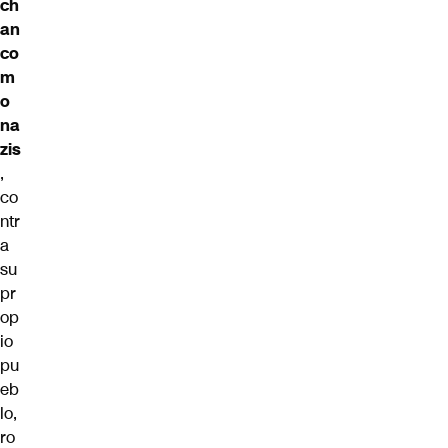
ch
an
co
m
o
na
zis
,
co
ntr
a
su
pr
op
io
pu
eb
lo,
ro