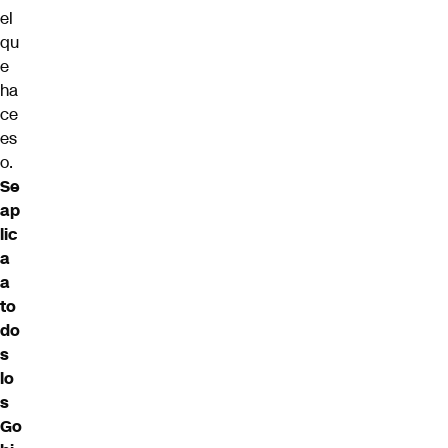
el
qu
e
ha
ce
es
o.
Se
ap
lic
a
a
to
do
s
lo
s
Go