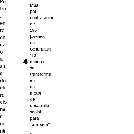
Pe
Mas
tro
por
,
contratación
en
de
re
196
jóvenes
ch
en
az
Collahuasi:
o
"La
a
minería
su
se
s
transforma
de
en
un
cla
motor
ra
de
cio
desarrollo
ne
social
s
para
co
Tarapacá"
ntr