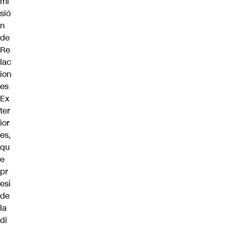
mi
sió
n
de
Re
lac
ion
es
Ex
ter
ior
es,
qu
e
pr
esi
de
la
di