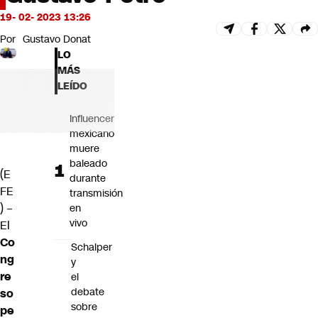
Futuro 360
19- 02- 2023 13:26
Opinión
Por
Gustavo Donat
LO
MÁS
LEÍDO
Influencer
mexicano
muere
baleado
(E
durante
FE
transmisión
) –
en
vivo
El
Co
Schalper
ng
y
re
el
debate
so
sobre
pe