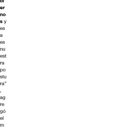
bi
er
no
s
y
es
a
es
nu
est
ra
po
stu
ra”
,
ag
re
gó
el
m