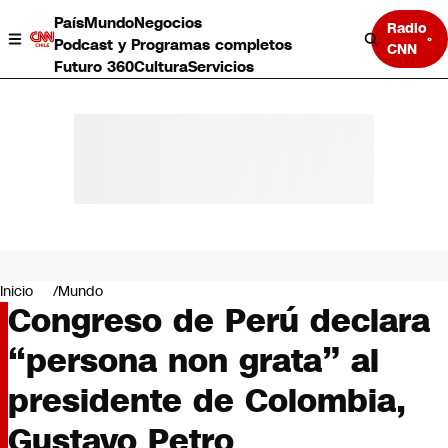
País
Mundo
Negocios
Radio
Podcast y Programas completos
CNN
Futuro 360
Cultura
Servicios
País
Mundo
Negocios
Inicio
Mundo
Congreso de Perú declara
Deportes
Programas completos
“persona non grata” al
Cultura
Servicios
presidente de Colombia,
Bits
CNN Data
Gustavo Petro
CNN tiempo