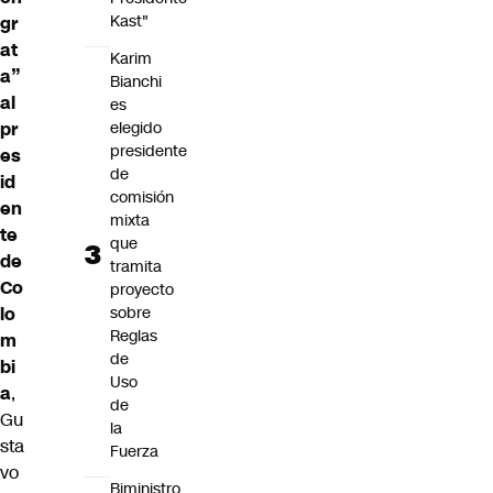
Kast"
gr
at
Karim
a”
Bianchi
al
es
elegido
pr
presidente
es
de
id
comisión
en
mixta
te
que
de
tramita
Co
proyecto
sobre
lo
Reglas
m
de
bi
Uso
a
,
de
Gu
la
sta
Fuerza
vo
Biministro