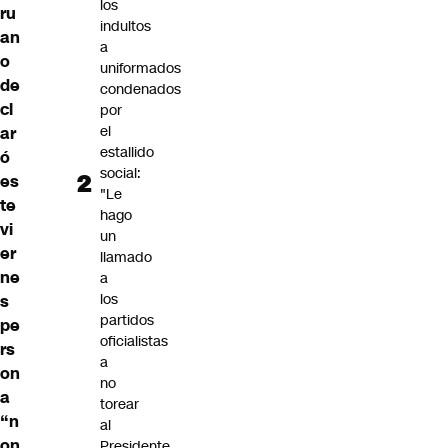
los
ru
indultos
an
a
o
uniformados
de
condenados
cl
por
el
ar
estallido
ó
social:
es
"Le
te
hago
vi
un
er
llamado
ne
a
los
s
partidos
pe
oficialistas
rs
a
on
no
a
torear
“n
al
on
Presidente