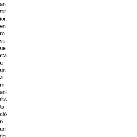
an
ter
ior,
en
re
sp
ue
sta
a
un
a
m
ani
fes
ta
ció
n
an
tig