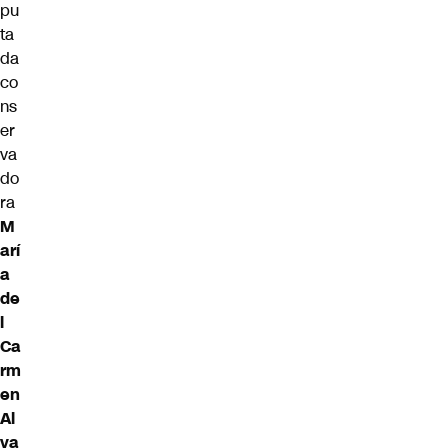
pu
ta
da
co
ns
er
va
do
ra
M
arí
a
de
l
Ca
rm
en
Al
va