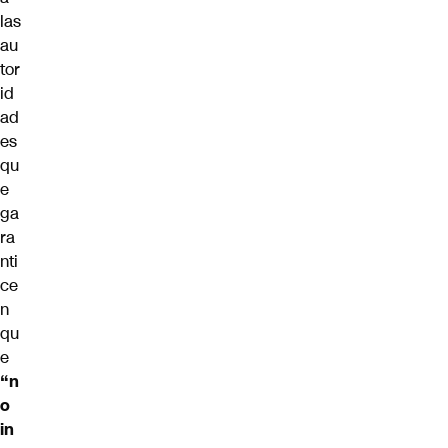
las
au
tor
id
ad
es
qu
e
ga
ra
nti
ce
n
qu
e
“n
o
in