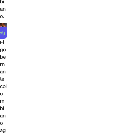
bi
an
o.
El
go
be
rn
an
te
col
o
m
bi
an
o
ag