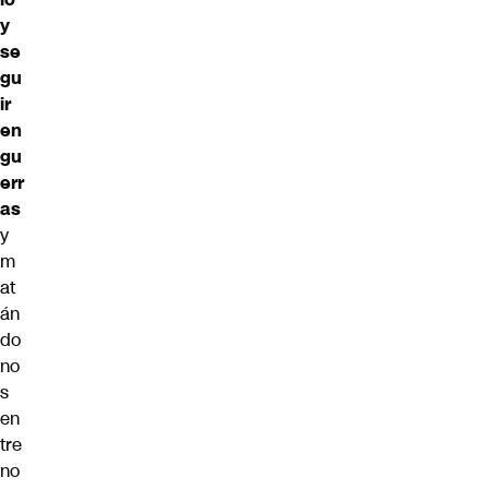
y
se
gu
ir
en
gu
err
as
y
m
at
án
do
no
s
en
tre
no