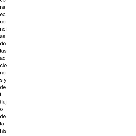
ns
ec
ue
nci
as
de
las
ac
cio
ne
s y
de
l
fluj
o
de
la
his