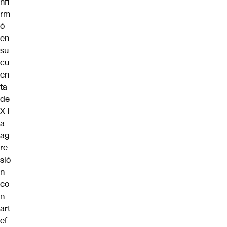
nfi
rm
ó
en
su
cu
en
ta
de
X
l
a
ag
re
sió
n
co
n
art
ef