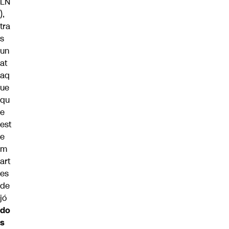
LN
),
tra
s
un
at
aq
ue
qu
e
est
e
m
art
es
de
jó
do
s