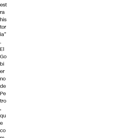
est
ra
his
tor
ia”
.
El
Go
bi
er
no
de
Pe
tro
,
qu
e
co
m