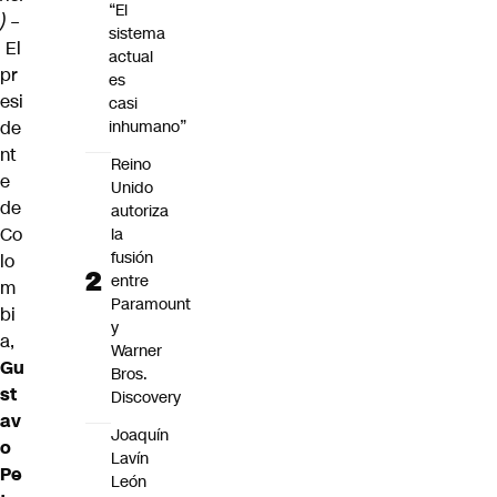
“El
) –
sistema
El
actual
pr
es
esi
casi
de
inhumano”
nt
Reino
e
Unido
de
autoriza
Co
la
fusión
lo
entre
m
Paramount
bi
y
a,
Warner
Gu
Bros.
st
Discovery
av
Joaquín
o
Lavín
Pe
León