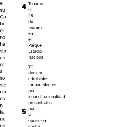
e
Tocarán
su
el
28
Go
de
bi
febrero
er
en
no
el
ha
Parque
sta
Estadio
ah
Nacional
or
TC
a
declara
so
admisibles
ste
requerimientos
por
nía
inconstitucionalidad
co
presentados
n
por
la
la
gu
oposición
err
contra