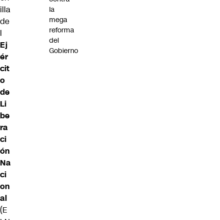
illa
la
mega
de
reforma
l
del
Ej
Gobierno
ér
cit
o
de
Li
be
ra
ci
ón
Na
ci
on
al
(E