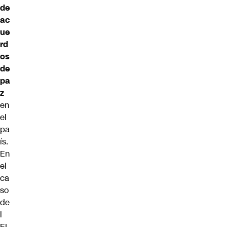
de
ac
ue
rd
os
de
pa
z
en
el
pa
ís.
En
el
ca
so
de
l
EL