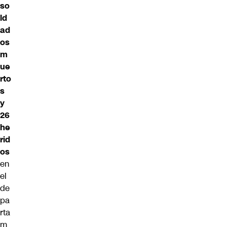
so
ld
ad
os
m
ue
rto
s
y
26
he
rid
os
en
el
de
pa
rta
m