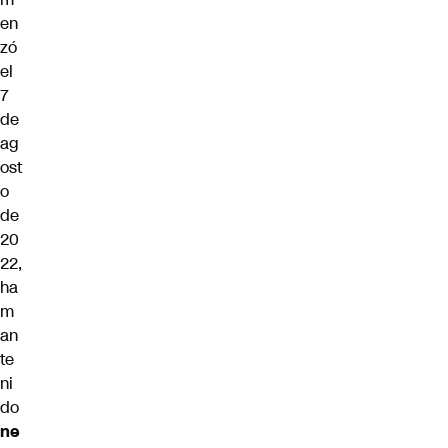
en
zó
el
7
de
ag
ost
o
de
20
22,
ha
m
an
te
ni
do
ne