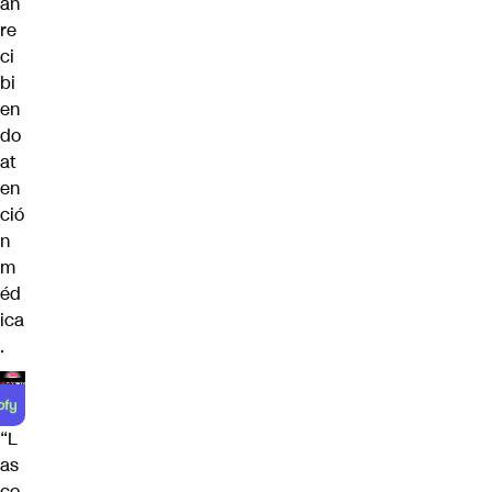
án
re
ci
bi
en
do
at
en
ció
n
m
éd
ica
.
“L
as
co