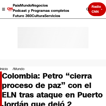
País
Mundo
Negocios
Radio
Podcast y Programas completos
CNN
Futuro 360
Cultura
Servicios
País
Mundo
Negocios
Inicio
Mundo
Colombia: Petro “cierra
Deportes
Programas completos
proceso de paz” con el
Cultura
Servicios
ELN tras ataque en Puerto
Bits
CNN Data
Jordán que dejó 2
CNN tiempo