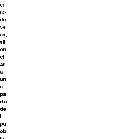
er
no
de
ve
nir,
sil
en
ci
ar
a
un
a
pa
rte
de
l
pu
eb
lo