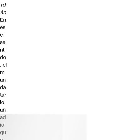
rd
án
En
es
e
se
nti
do
, el
m
an
da
tar
io
añ
ad
ió
qu
e