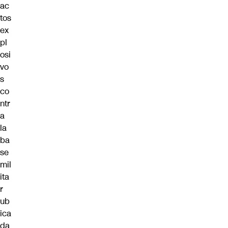
ac
tos
ex
pl
osi
vo
s
co
ntr
a
la
ba
se
mil
ita
r
ub
ica
da