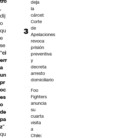
tro
deja
,
la
cárcel:
dij
Corte
o
de
qu
Apelaciones
e
revoca
se
prisión
“
ci
preventiva
err
y
decreta
a
arresto
un
domiciliario
pr
oc
Foo
es
Fighters
anuncia
o
su
de
cuarta
pa
visita
z
”
a
qu
Chile: