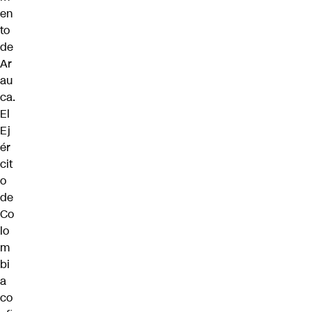
en
to
de
Ar
au
ca.
El
Ej
ér
cit
o
de
Co
lo
m
bi
a
co