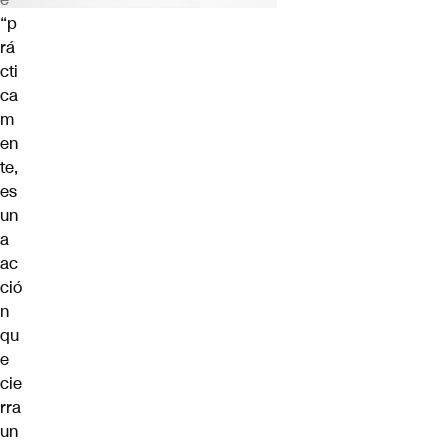
“p
rá
cti
ca
m
en
te,
es
un
a
ac
ció
n
qu
e
cie
rra
un