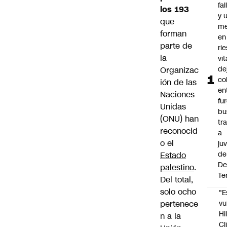
fa
los 193
y 
que
me
forman
en
parte de
ri
la
vit
de
Organizac
co
ión de las
en
Naciones
fu
Unidas
bu
(ONU) han
tr
reconocid
a
o el
ju
de
Estado
De
palestino
.
Te
Del total,
solo ocho
"E
pertenece
vu
Hi
n a la
Cl