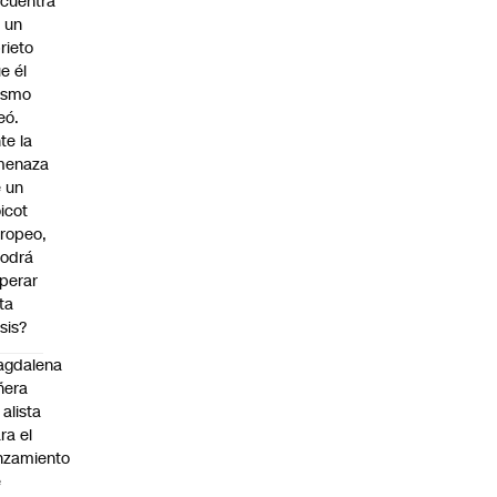
cuentra
 un
rieto
e él
ismo
eó.
te la
menaza
 un
icot
ropeo,
odrá
perar
ta
isis?
agdalena
ñera
 alista
ra el
nzamiento
e