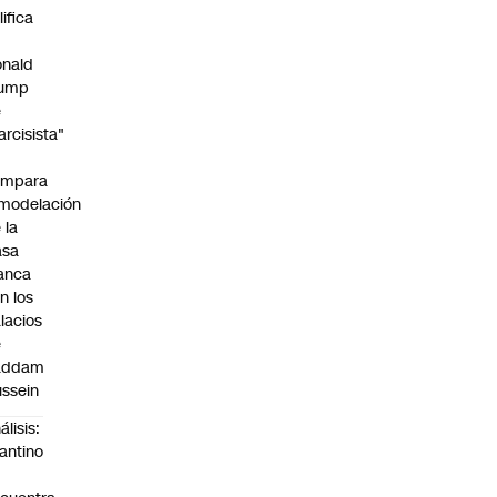
lifica
nald
rump
e
arcisista"
ompara
modelación
 la
asa
anca
n los
lacios
e
addam
ssein
álisis:
fantino