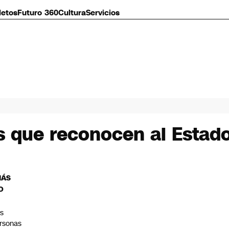
letos
Futuro 360
Cultura
Servicios
es que reconocen al Estado
MÁS
O
s
rsonas