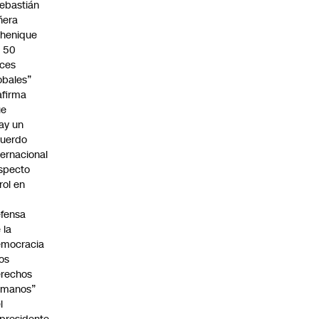
ebastián
ñera
henique
 50
ces
obales”
afirma
ue
ay un
uerdo
ternacional
specto
 rol en
fensa
 la
emocracia
los
rechos
umanos”
l