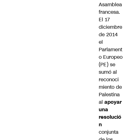
Asamblea
francesa.
El 17
diciembre
de 2014
el
Parlament
o Europeo
(PE) se
sumó al
reconoci
miento de
Palestina
al
apoyar
una
resolució
n
conjunta
de los