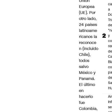
Unión
ca
Europea
a
(UE). Por
Do
otro lado,
T
24 países
d
latinoame
"n
y
ricanos la
c
reconoce
re
n (incluido
de
Chile),
C
todos
Bl
salvo
co
México y
pa
d
Panamá.
S
El último
Hu
en
hacerlo
An
In
fue
se
Colombia,