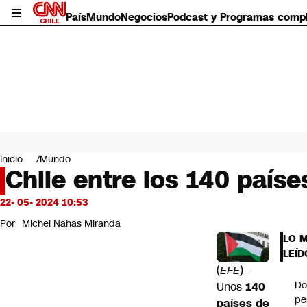
País
Mundo
Negocios
Podcast y Programas comp
País
Mundo
Inicio
Mundo
Negocios
Chile entre los 140 país
Deportes
Programas completos
22- 05- 2024 10:53
Cultura
Por
Michel Nahas Miranda
Servicios
LO 
Bits
LEÍD
CNN Data
(
EFE
) –
CNN tiempo
Do
Unos
140
Futuro 360
pe
países de
Opinión