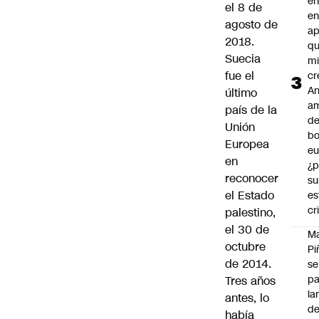
en
el 8 de
en
agosto de
ap
2018.
qu
Suecia
m
fue el
cr
An
último
a
país de la
de
Unión
bo
Europea
eu
en
¿p
reconocer
su
el Estado
es
cr
palestino,
el 30 de
M
octubre
Pi
de 2014.
se
pa
Tres años
la
antes, lo
d
había