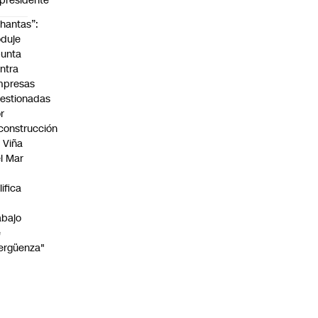
presidente
hantas”:
duje
unta
ntra
mpresas
estionadas
r
construcción
 Viña
l Mar
lifica
abajo
e
ergüenza"