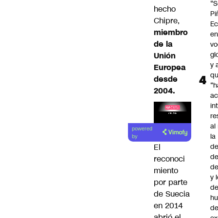
“S
hecho
Pi
Chipre,
Ec
miembro
en
de la
vo
gl
Unión
y 
Europea
q
desde
“h
2004.
ac
in
re
Lea el
al
powered
artículo
la
by
El
de
de
reconoci
d
miento
y 
por parte
de
de Suecia
h
en 2014
de
abrió el