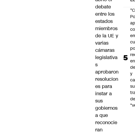
ex
debate
“C
entre los
Po
estados
ap
miembros
co
de la UE y
e
cu
varias
po
cámaras
re
legislativa
en
s
de
aprobaron
y
resolucion
ca
es para
su
tr
instar a
d
sus
"v
gobiernos
a que
reconocie
ran