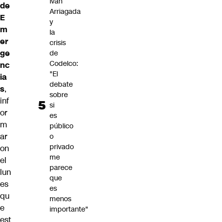
Iván
de
Arriagada
E
y
m
la
er
crisis
ge
de
Codelco:
nc
"El
ia
debate
s
,
sobre
inf
si
or
es
m
público
ar
o
privado
on
me
el
parece
lun
que
es
es
qu
menos
e
importante"
est