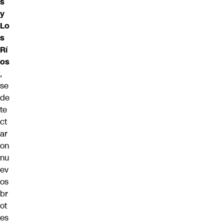
s
y
Lo
s
Rí
os
,
se
de
te
ct
ar
on
nu
ev
os
br
ot
es