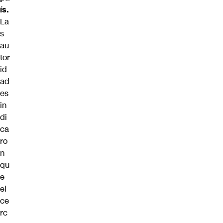
ís.
La
s
au
tor
id
ad
es
in
di
ca
ro
n
qu
e
el
ce
rc