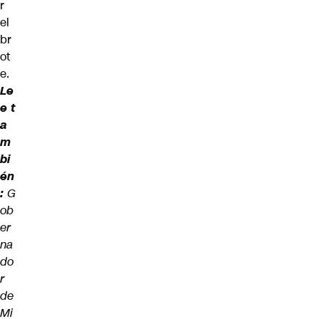
r
el
br
ot
e.
Le
e t
a
m
bi
én
:
G
ob
er
na
do
r
de
Mi