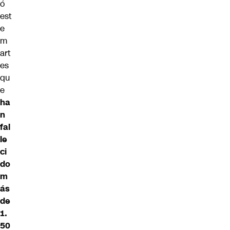
ó
est
e
m
art
es
qu
e
ha
n
fal
le
ci
do
m
ás
de
1.
50