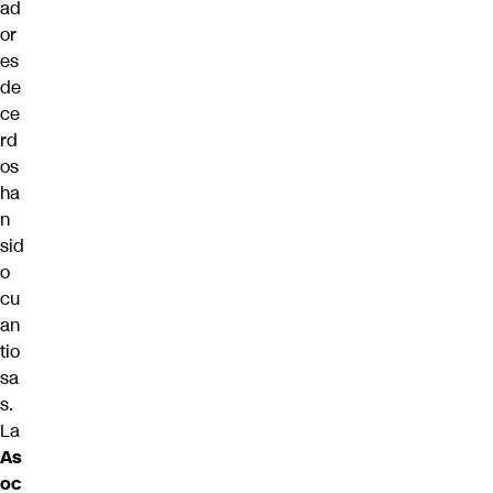
ad
or
es
de
ce
rd
os
ha
n
sid
o
cu
an
tio
sa
s.
La
As
oc