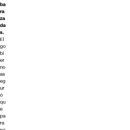
ba
ra
za
da
s.
El
go
bi
er
no
as
eg
ur
ó
qu
e
pa
ra
pa