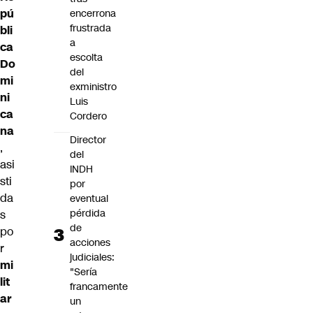
pú
encerrona
frustrada
bli
a
ca
escolta
Do
del
mi
exministro
ni
Luis
ca
Cordero
na
Director
,
del
asi
INDH
sti
por
da
eventual
pérdida
s
de
po
acciones
r
judiciales:
mi
"Sería
lit
francamente
ar
un