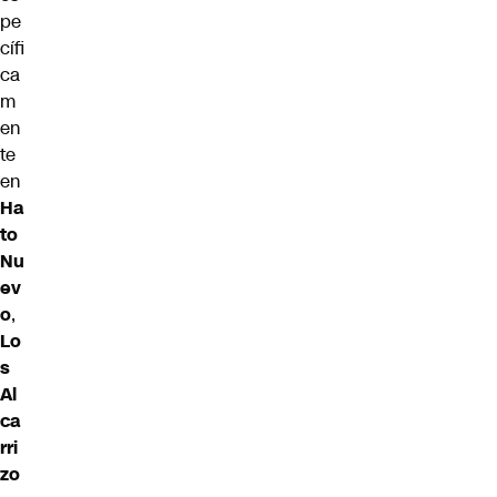
pe
cífi
ca
m
en
te
en
Ha
to
Nu
ev
o
,
Lo
s
Al
ca
rri
zo