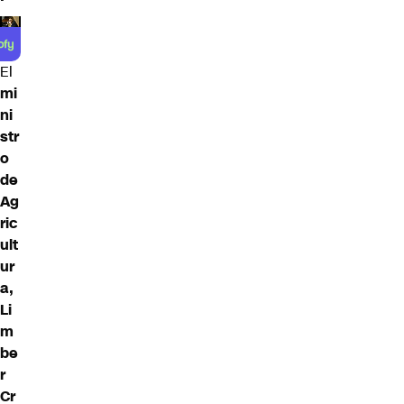
El
mi
ni
str
o
de
Ag
ric
ult
ur
a,
Li
m
be
r
Cr