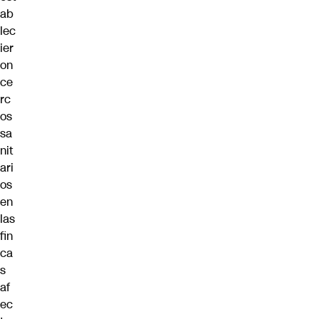
ab
lec
ier
on
ce
rc
os
sa
nit
ari
os
en
las
fin
ca
s
af
ec