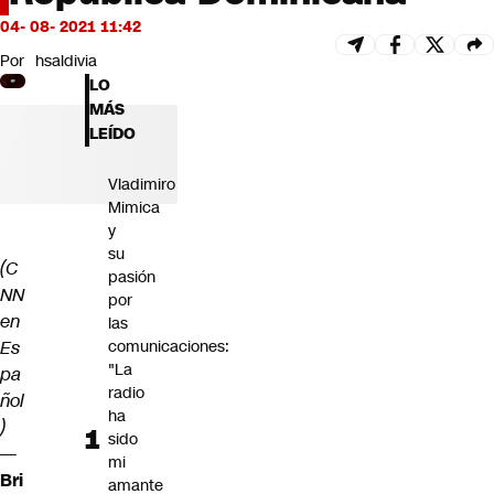
Futuro 360
04- 08- 2021 11:42
Opinión
Por
hsaldivia
LO
MÁS
LEÍDO
Vladimiro
Mimica
y
su
(C
pasión
NN
por
en
las
Es
comunicaciones:
"La
pa
radio
ñol
ha
)
sido
—
mi
Bri
amante