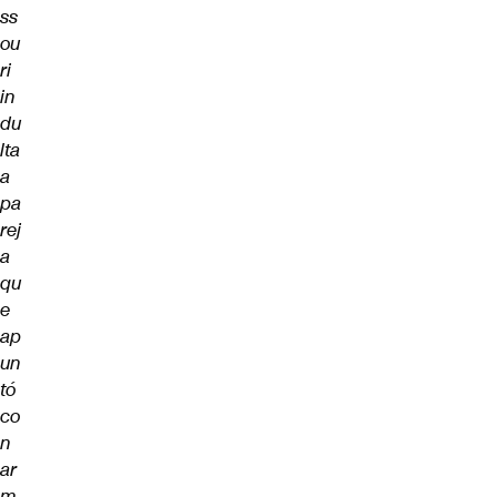
ss
ou
ri
in
du
lta
a
pa
rej
a
qu
e
ap
un
tó
co
n
ar
m