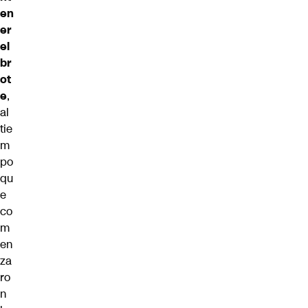
en
er
el
br
ot
e
,
al
tie
m
po
qu
e
co
m
en
za
ro
n