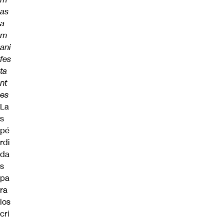
as
a
m
ani
fes
ta
nt
es
La
s
pé
rdi
da
s
pa
ra
los
cri