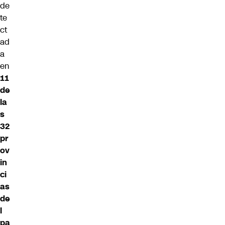
de
te
ct
ad
a
en
11
de
la
s
32
pr
ov
in
ci
as
de
l
pa