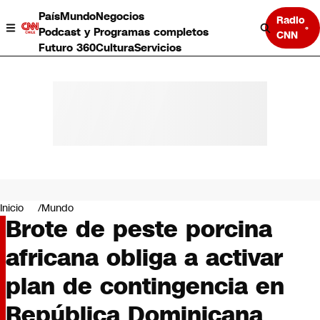
País
Mundo
Negocios
Radio
Podcast y Programas completos
CNN
Futuro 360
Cultura
Servicios
País
Mundo
Negocios
Inicio
Mundo
Brote de peste porcina
Deportes
Programas completos
africana obliga a activar
Cultura
Servicios
plan de contingencia en
Bits
CNN Data
República Dominicana
CNN tiempo