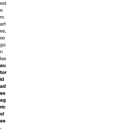
est
e
m
art
es,
se
gú
n
las
au
tor
id
ad
es
ag
ríc
ol
as
.