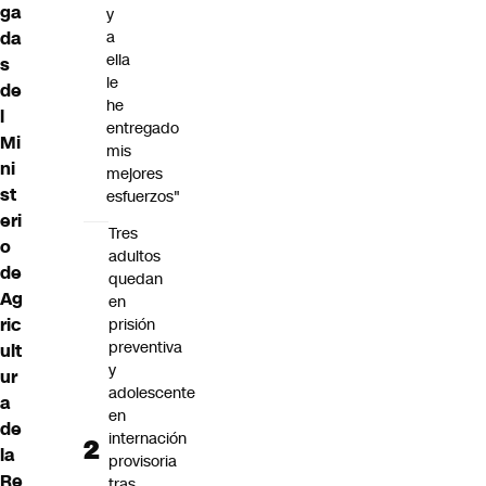
ga
y
da
a
ella
s
le
de
he
l
entregado
Mi
mis
ni
mejores
st
esfuerzos"
eri
Tres
o
adultos
de
quedan
Ag
en
ric
prisión
preventiva
ult
y
ur
adolescente
a
en
de
internación
la
provisoria
Re
tras