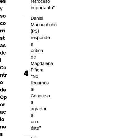
es
retroceso
importante"
y
so
Daniel
co
Manouchehri
rri
(PS)
st
responde
a
as
crítica
de
de
l
Magdalena
Ce
Piñera:
ntr
“No
o
llegamos
de
al
Congreso
Op
a
er
agradar
ac
a
io
una
ne
élite”
s