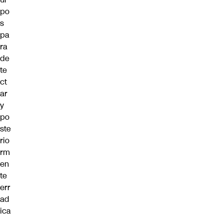
po
s
pa
ra
de
te
ct
ar
y
po
ste
rio
rm
en
te
err
ad
ica