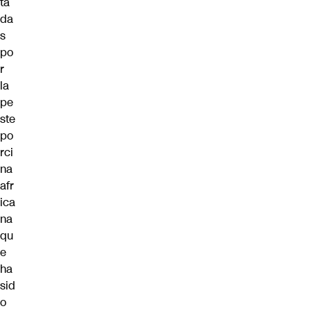
ta
da
s
po
r
la
pe
ste
po
rci
na
afr
ica
na
qu
e
ha
sid
o