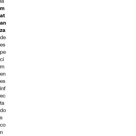
la
m
at
an
za
de
es
pe
cí
m
en
es
inf
ec
ta
do
s
co
n