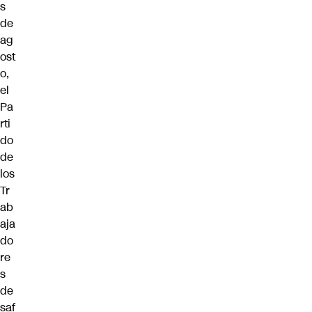
s
de
ag
ost
o,
el
Pa
rti
do
de
los
Tr
ab
aja
do
re
s
de
saf