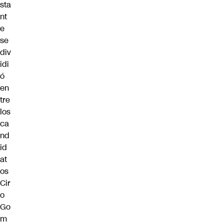
sta
nt
e
se
div
idi
ó
en
tre
los
ca
nd
id
at
os
Cir
o
Go
m