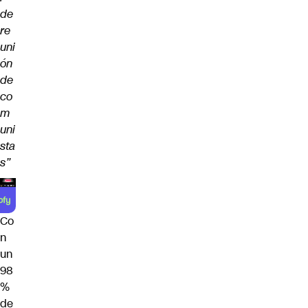
de
re
uni
ón
de
co
m
uni
sta
s”
Co
n
un
98
%
de