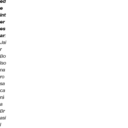
ed
e
int
er
es
ar
:
Jai
r
Bo
lso
na
ro
sa
ca
rá
a
Br
asi
l