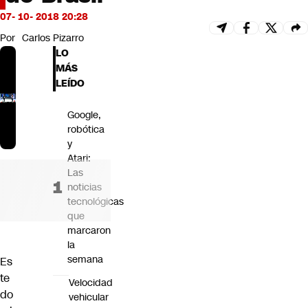
Futuro 360
07- 10- 2018 20:28
Opinión
Por
Carlos Pizarro
LO
MÁS
LEÍDO
Google,
robótica
y
Atari:
Las
noticias
tecnológicas
que
marcaron
la
semana
Es
te
Velocidad
do
vehicular