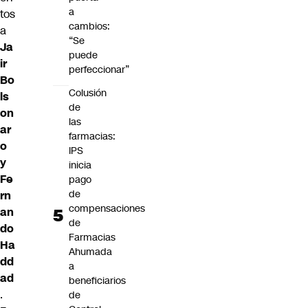
a
tos
cambios:
a
“Se
Ja
puede
ir
perfeccionar”
Bo
Colusión
ls
de
on
las
ar
farmacias:
o
IPS
y
inicia
Fe
pago
de
rn
compensaciones
an
de
do
Farmacias
Ha
Ahumada
dd
a
ad
beneficiarios
.
de