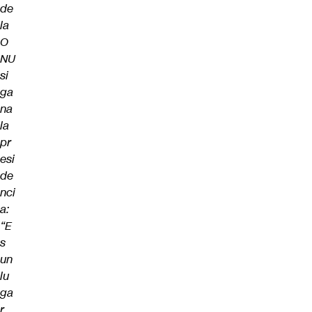
de
la
O
NU
si
ga
na
la
pr
esi
de
nci
a:
“E
s
un
lu
ga
r