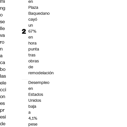
mi
en
Plaza
ng
Baquedano
o
cayó
se
un
lle
67%
va
en
ro
hora
n
punta
tras
a
obras
ca
de
bo
remodelación
las
ele
Desempleo
en
cci
Estados
on
Unidos
es
baja
pr
a
esi
4,1%
de
pese