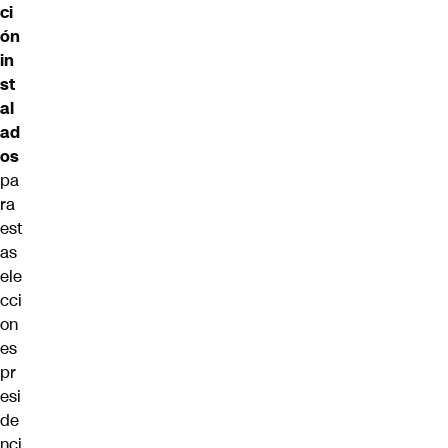
ci
ón
in
st
al
ad
os
pa
ra
est
as
ele
cci
on
es
pr
esi
de
nci