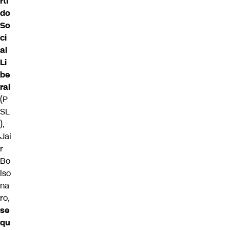
rti
do
So
ci
al
Li
be
ral
(P
SL
),
Jai
r
Bo
lso
na
ro,
se
qu