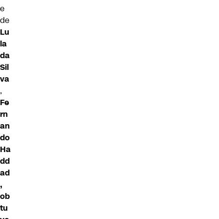
e
de
Lu
la
da
Sil
va
,
Fe
rn
an
do
Ha
dd
ad
,
ob
tu