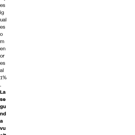
es
ig
ual
es
o
m
en
or
es
al
1%
.
La
se
gu
nd
a
vu