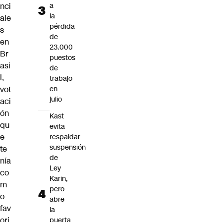
nci
a
la
ale
pérdida
s
de
en
23.000
Br
puestos
asi
de
l,
trabajo
vot
en
julio
aci
ón
Kast
qu
evita
e
respaldar
suspensión
te
de
nía
Ley
co
Karin,
m
pero
o
abre
fav
la
ori
puerta