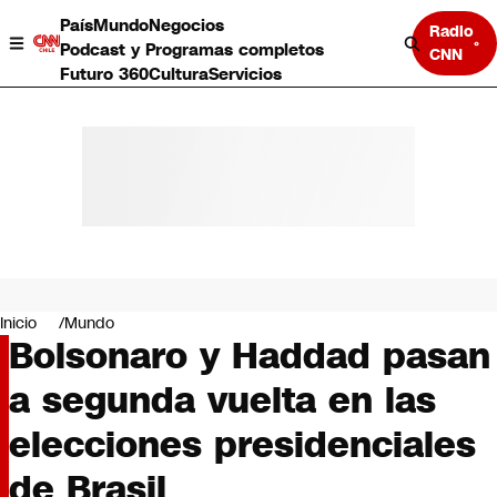
País
Mundo
Negocios
Radio
Podcast y Programas completos
CNN
Futuro 360
Cultura
Servicios
País
Mundo
Negocios
Inicio
Mundo
Bolsonaro y Haddad pasan
Deportes
Programas completos
a segunda vuelta en las
Cultura
Servicios
elecciones presidenciales
Bits
CNN Data
de Brasil
CNN tiempo