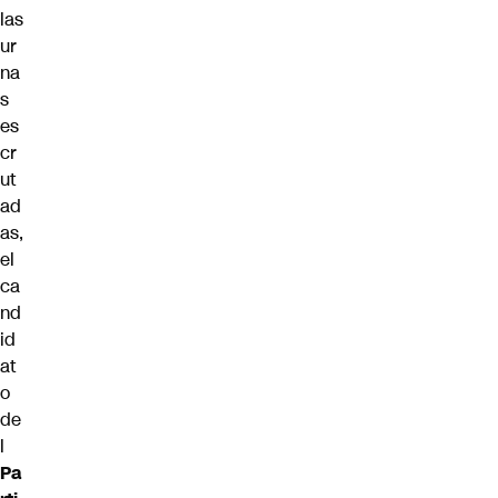
las
ur
na
s
es
cr
ut
ad
as,
el
ca
nd
id
at
o
de
l
Pa