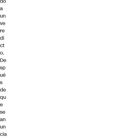
do
a
un
ve
re
di
ct
o.
De
sp
ué
s
de
qu
e
se
an
un
cia