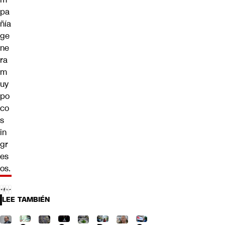
pa
ñía
ge
ne
ra
m
uy
po
co
s
in
gr
es
os.
LEE TAMBIÉN