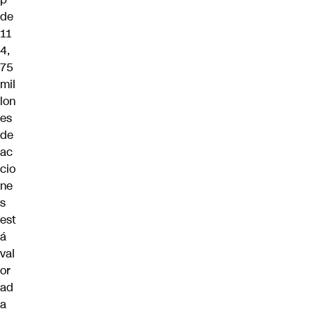
de
11
4,
75
mil
lon
es
de
ac
cio
ne
s
est
á
val
or
ad
a