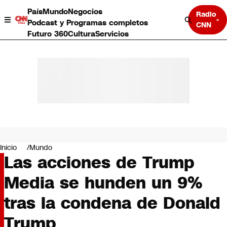
País
Mundo
Negocios
Radio
Podcast y Programas completos
CNN
Futuro 360
Cultura
Servicios
País
Mundo
Negocios
Inicio
Mundo
Las acciones de Trump
Deportes
Programas completos
Media se hunden un 9%
Cultura
Servicios
tras la condena de Donald
Bits
CNN Data
Trump
CNN tiempo