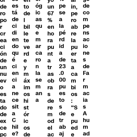
es
de
óg
pe
de
to
un
in,
tá
co
ic
se
ro
de
67
pe
de
m
as
a
po
l
%
ro
ci
pe
qu
la
r
bil
en
ab
di
ns
e
pé
cr
le
ho
re
en
ac
m
rd
ea
te
ra
la
do
io
ar
id
ci
ve
pu
pu
qu
ne
ca
a
ón
rd
nt
er
é
s
ro
de
de
e
a
ta
ci
de
n
23
un
y
tr
a
en
Fa
la
.0
nu
m
as
ca
ci
r
se
00
ev
áx
ob
m
a
m
m
pu
o
im
ra
bi
ne
ac
an
es
es
os
s
os
ce
ia
a
to
ta
hi
de
:
sit
s
s
do
st
re
“S
a
A
de
de
ór
m
e
C
hu
tr
ex
ic
od
pu
hil
m
ab
ce
os
el
ed
e?
ad
aj
pc
de
ac
e