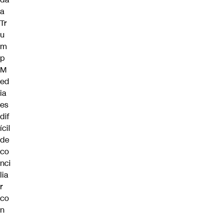
a
Tr
u
m
p
M
ed
ia
es
dif
ícil
de
co
nci
lia
r
co
n