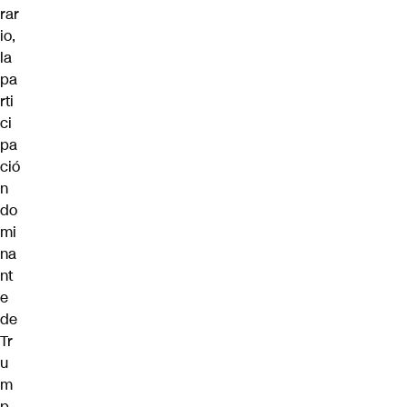
rar
io,
la
pa
rti
ci
pa
ció
n
do
mi
na
nt
e
de
Tr
u
m
p