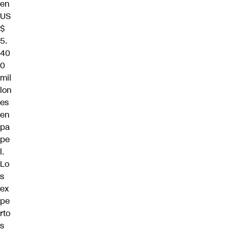
en
US
$
5.
40
0
mil
lon
es
en
pa
pe
l.
Lo
s
ex
pe
rto
s