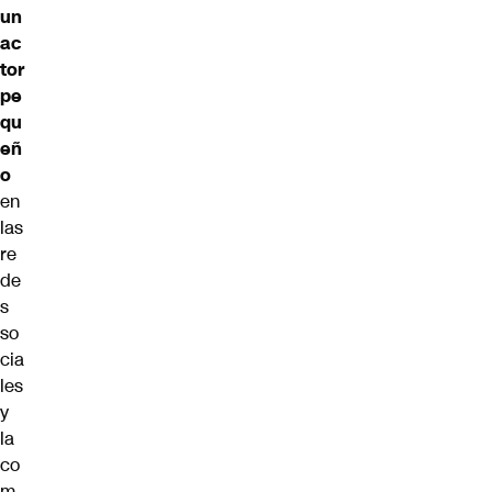
un
ac
tor
pe
qu
eñ
o
en
las
re
de
s
so
cia
les
y
la
co
m