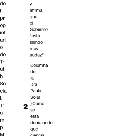
de
y
l
afirma
que
pr
el
op
Gobierno
iet
"está
ari
siendo
o
muy
de
audaz"
Tr
Columna
ut
de
h
la
So
Dra.
cia
Paula
Solar:
l,
¿Cómo
Tr
se
u
está
m
decidiendo
p
qué
M
ciencia