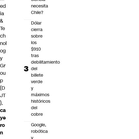
ed
necesita
Chile?
ia
&
Dólar
Te
cierra
ch
sobre
los
nol
$910
og
tras
y
debilitamiento
Gr
del
ou
billete
p
verde
(D
y
máximos
JT
históricos
),
del
ca
cobre
ye
ro
Google,
robótica
n
y