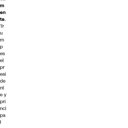
m
en
te
.
Tr
u
m
p
es
el
pr
esi
de
nt
e y
pri
nci
pa
l