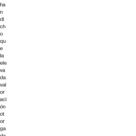
ha
n
di
ch
o
qu
e
la
ele
va
da
val
or
aci
ón
ot
or
ga
da