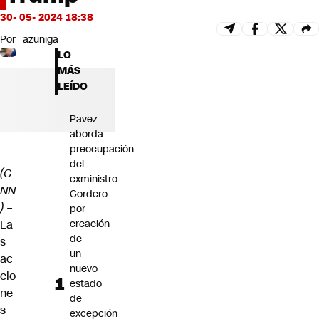
Futuro 360
30- 05- 2024 18:38
Opinión
Por
azuniga
LO
MÁS
LEÍDO
Pavez
aborda
preocupación
del
(C
exministro
NN
Cordero
) –
por
La
creación
de
s
un
ac
nuevo
cio
estado
ne
de
s
excepción