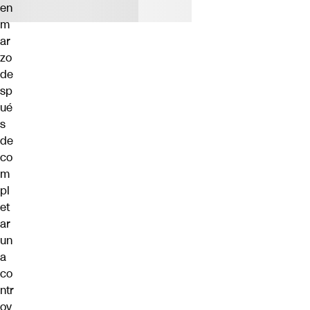
en
m
ar
zo
de
sp
ué
s
de
co
m
pl
et
ar
un
a
co
ntr
ov