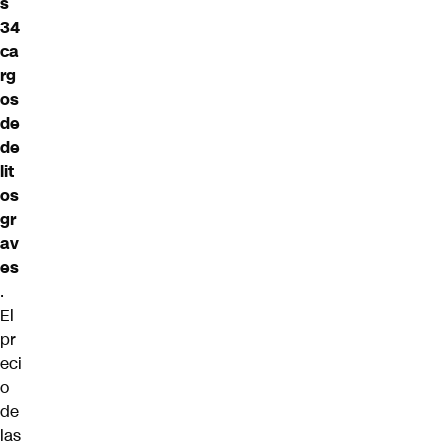
s
34
ca
rg
os
de
de
lit
os
gr
av
es
.
El
pr
eci
o
de
las