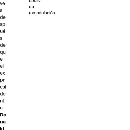
obras
ve
de
s
remodelación
de
sp
ué
s
de
qu
e
el
ex
pr
esi
de
nt
e
Do
na
ld