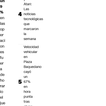
un
Atari:
9
Las
%
noticias
en
tecnológicas
las
que
op
marcaron
la
er
semana
aci
on
Velocidad
es
vehicular
en
fu
Plaza
er
Baquedano
a
cayó
de
un
ho
67%
rar
en
io
hora
punta
el
tras
jue