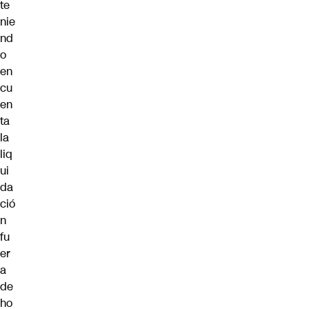
te
nie
nd
o
en
cu
en
ta
la
liq
ui
da
ció
n
fu
er
a
de
ho