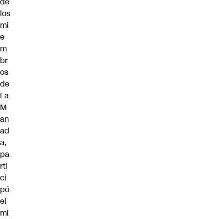
de
los
mi
e
m
br
os
de
La
M
an
ad
a,
pa
rti
ci
pó
el
mi