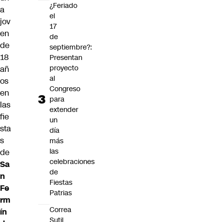
¿Feriado
a
el
jov
17
en
de
de
septiembre?:
18
Presentan
proyecto
añ
al
os
Congreso
en
para
las
extender
fie
un
sta
día
s
más
las
de
celebraciones
Sa
de
n
Fiestas
Fe
Patrias
rm
Correa
ín
Sutil