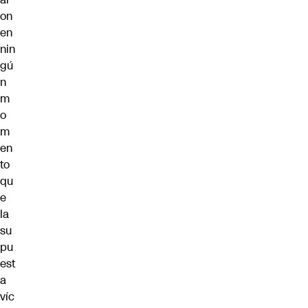
on
en
nin
gú
n
m
o
m
en
to
qu
e
la
su
pu
est
a
víc