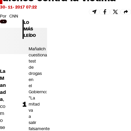
Futuro 360
30- 11- 2017 07:22
Opinión
Por
CNN
LO
MÁS
LEÍDO
Mañalich
cuestiona
test
de
La
drogas
M
en
an
el
ad
Gobierno:
“La
a
,
mitad
co
va
m
a
o
salir
se
falsamente