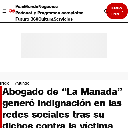
País
Mundo
Negocios
Radio
Podcast y Programas completos
CNN
Futuro 360
Cultura
Servicios
País
Mundo
Negocios
Inicio
Mundo
Abogado de “La Manada”
Deportes
Programas completos
generó indignación en las
Cultura
Servicios
redes sociales tras su
Bits
CNN Data
dichos contra la víctima
CNN tiempo