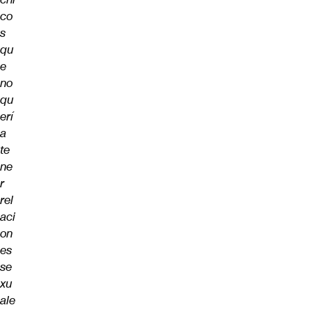
co
s
qu
e
no
qu
erí
a
te
ne
r
rel
aci
on
es
se
xu
ale