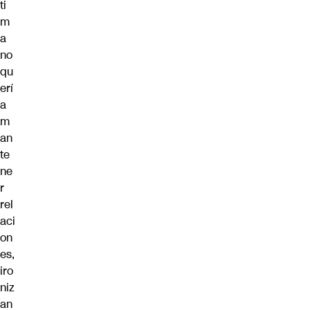
ti
m
a
no
qu
erí
a
m
an
te
ne
r
rel
aci
on
es,
iro
niz
an