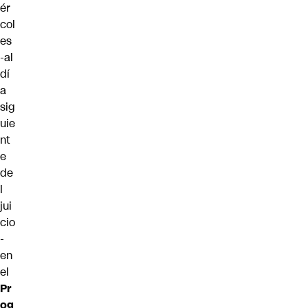
ér
col
es
-al
dí
a
sig
uie
nt
e
de
l
jui
cio
-
en
el
Pr
og