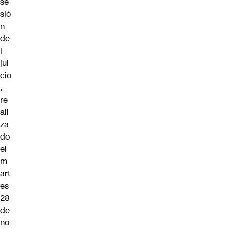
se
sió
n
de
l
jui
cio
,
re
ali
za
do
el
m
art
es
28
de
no