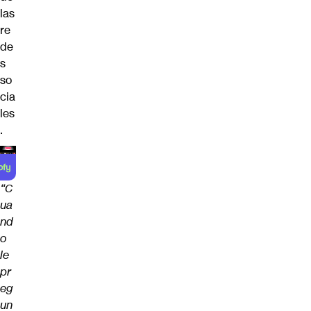
las
re
de
s
so
cia
les
.
“C
ua
nd
o
le
pr
eg
un