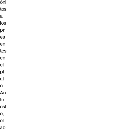
óni
tos
a
los
pr
es
en
tes
en
el
pl
at
ó .
An
te
est
o,
el
ab