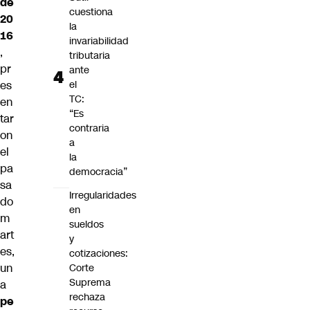
de
cuestiona
20
la
16
invariabilidad
,
tributaria
pr
ante
es
el
TC:
en
“Es
tar
contraria
on
a
el
la
pa
democracia”
sa
Irregularidades
do
en
m
sueldos
art
y
es,
cotizaciones:
un
Corte
Suprema
a
rechaza
pe