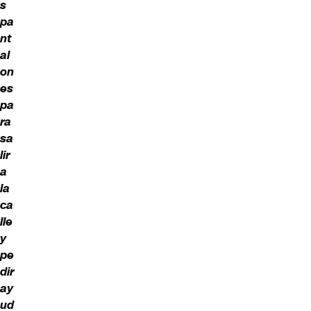
s
pa
nt
al
on
es
pa
ra
sa
lir
a
la
ca
lle
y
pe
dir
ay
ud