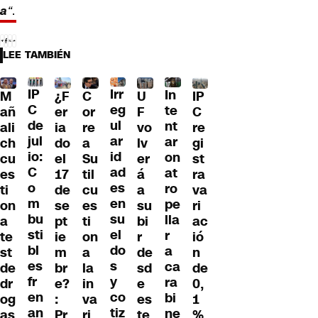
a
“
.
LEE TAMBIÉN
IP
Irr
In
¿F
M
C
U
IP
C
eg
te
er
añ
or
F
C
de
ul
nt
ia
ali
re
vo
re
jul
ar
ar
do
ch
a
lv
gi
io:
id
on
el
cu
Su
er
st
C
ad
at
17
es
til
á
ra
o
es
ro
de
ti
cu
a
va
m
en
pe
se
on
es
su
ri
bu
su
lla
pt
a
ti
bi
ac
sti
el
r
ie
te
on
r
ió
bl
do
a
m
st
a
de
n
es
s
ca
br
de
la
sd
de
fr
y
ra
e?
dr
in
e
0,
en
co
bi
:
og
va
es
1
an
tiz
ne
Pr
as
ri
te
%