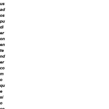
us
ad
os
pu
di
er
on
en
te
nd
er
co
m
o
qu
e
sí
o
co