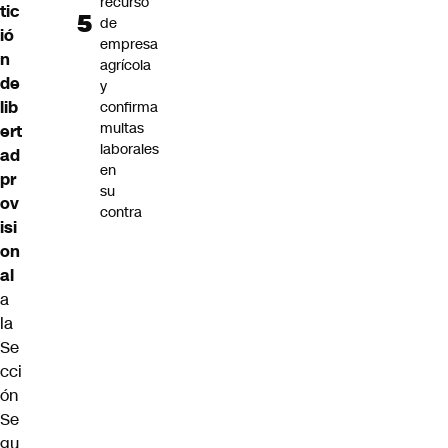
recurso
tic
de
ió
empresa
n
agrícola
de
y
lib
confirma
multas
ert
laborales
ad
en
pr
su
ov
contra
isi
on
al
a
la
Se
cci
ón
Se
gu