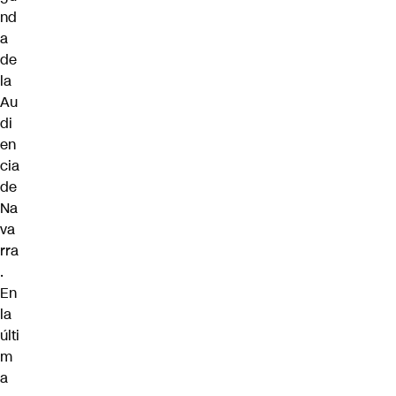
nd
a
de
la
Au
di
en
cia
de
Na
va
rra
.
En
la
últi
m
a