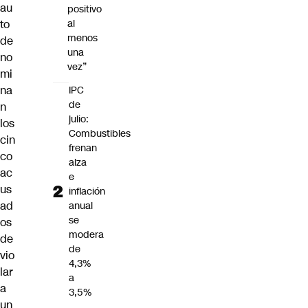
au
positivo
to
al
menos
de
una
no
vez”
mi
na
IPC
de
n
julio:
los
Combustibles
cin
frenan
co
alza
ac
e
us
inflación
ad
anual
se
os
modera
de
de
vio
4,3%
lar
a
a
3,5%
un