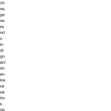
ch
os,
ge
ne
ra
nd
o
in
di
gn
aci
ón
en
los
us
ua
rio
s
de