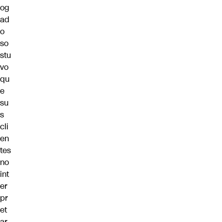
og
ad
o
so
stu
vo
qu
e
su
s
cli
en
tes
no
int
er
pr
et
ar