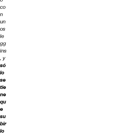
co
n
un
os
le
gg
ins
, y
só
lo
se
tie
ne
qu
e
su
bir
lo