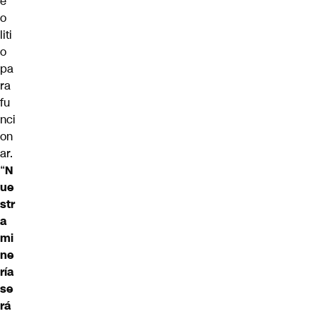
e
o
liti
o
pa
ra
fu
nci
on
ar.
“
N
ue
str
a
mi
ne
ría
se
rá