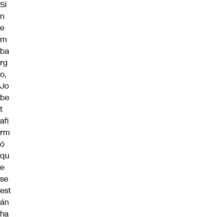
Si
n
e
m
ba
rg
o,
Jo
be
t
afi
rm
ó
qu
e
se
est
án
ha