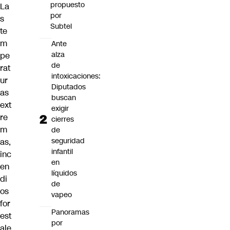
propuesto
La
por
s
Subtel
te
m
Ante
alza
pe
de
rat
intoxicaciones:
ur
Diputados
as
buscan
ext
exigir
re
cierres
m
de
seguridad
as,
infantil
inc
en
en
líquidos
di
de
os
vapeo
for
Panoramas
est
por
ale