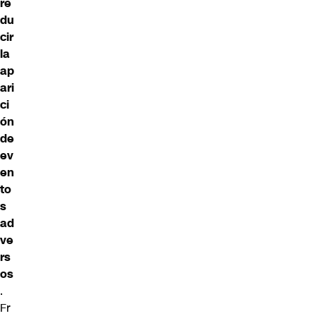
re
du
cir
la
ap
ari
ci
ón
de
ev
en
to
s
ad
ve
rs
os
.
Fr