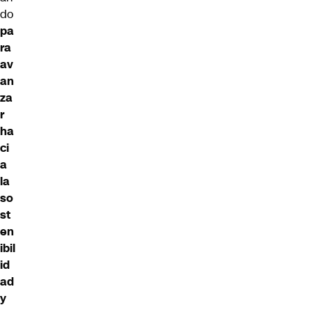
do
pa
ra
av
an
za
r
ha
ci
a
la
so
st
en
ibil
id
ad
y