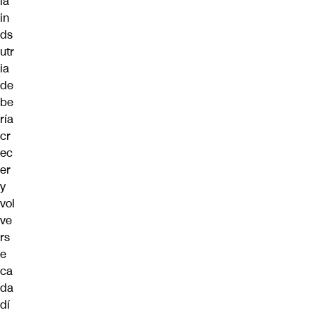
la
in
ds
utr
ia
de
be
ría
cr
ec
er
y
vol
ve
rs
e
ca
da
dí