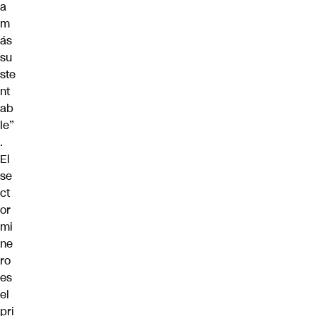
a
m
ás
su
ste
nt
ab
le”
.
El
se
ct
or
mi
ne
ro
es
el
pri