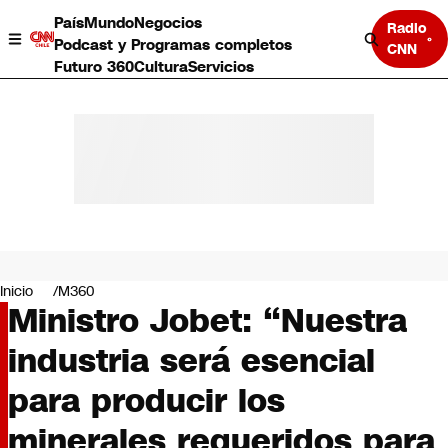
País
Mundo
Negocios
Radio
Podcast y Programas completos
CNN
Futuro 360
Cultura
Servicios
País
Mundo
Negocios
Inicio
M360
Ministro Jobet: “Nuestra
Deportes
Programas completos
industria será esencial
Cultura
Servicios
para producir los
Bits
CNN Data
minerales requeridos para
CNN tiempo