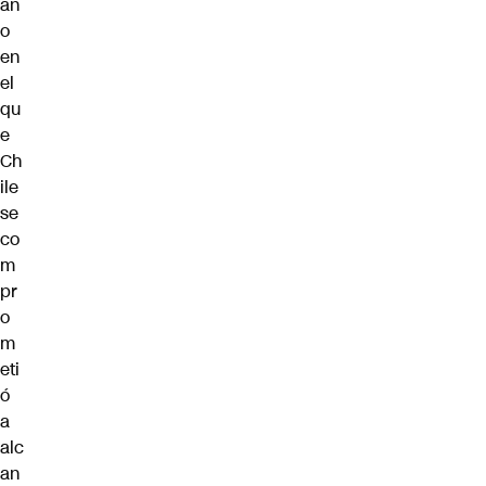
añ
o
en
el
qu
e
Ch
ile
se
co
m
pr
o
m
eti
ó
a
alc
an