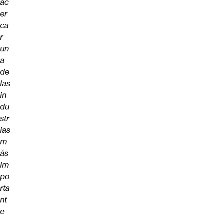
ac
er
ca
r
un
a
de
las
in
du
str
ias
m
ás
im
po
rta
nt
e