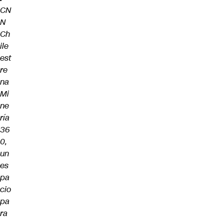
CN
N
Ch
ile
est
re
na
Mi
ne
ría
36
0,
un
es
pa
cio
pa
ra