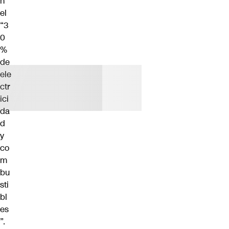
n
el
“3
0
%
de
ele
ctr
ici
da
d
y
co
m
bu
sti
bl
es
”.