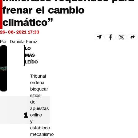
Futuro 360
frenar el cambio
Opinión
climático”
26- 06- 2021 17:33
Por
Daniela Pérez
LO
MÁS
LEÍDO
Tribunal
ordena
bloquear
sitios
de
apuestas
online
y
establece
mecanismo