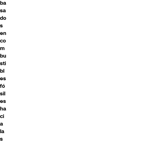
ba
sa
do
s
en
co
m
bu
sti
bl
es
fó
sil
es
ha
ci
a
la
s