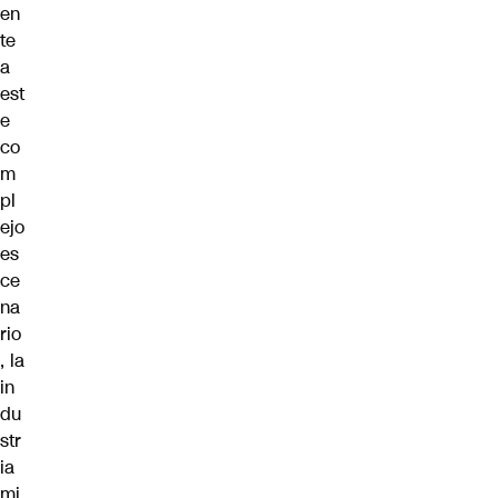
en
te
a
est
e
co
m
pl
ejo
es
ce
na
rio
, la
in
du
str
ia
mi