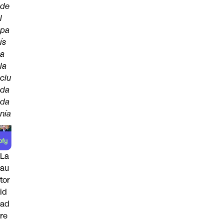
de
l
pa
ís
a
la
ciu
da
da
nía
La
au
tor
id
ad
re