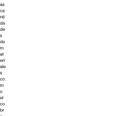
as
ca
nti
da
de
s
de
m
at
eri
ale
s
co
m
o
el
co
br