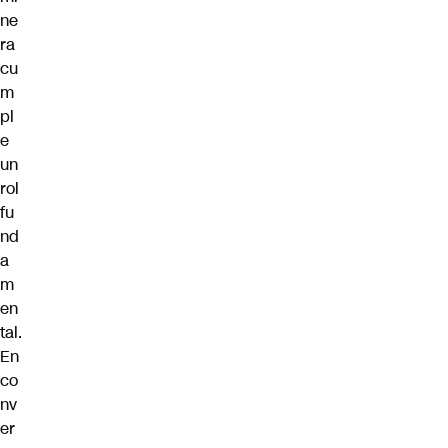
ne
ra
cu
m
pl
e
un
rol
fu
nd
a
m
en
tal.
En
co
nv
er