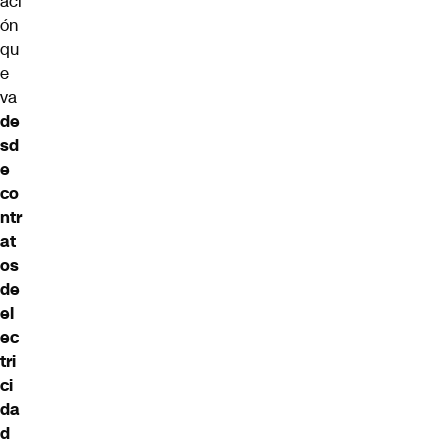
aci
ón
qu
e
va
de
sd
e
co
ntr
at
os
de
el
ec
tri
ci
da
d