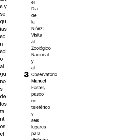
el
s y
Día
se
de
qu
la
ías
Niñez:
Visita
so
al
n
Zoológico
sol
Nacional
o
y
al
al
gu
Observatorio
no
Manuel
Foster,
s
paseo
de
en
los
teleférico
ta
y
nt
seis
os
lugares
ef
para