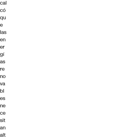
cal
có
qu
e
las
en
er
gí
as
re
no
va
bl
es
ne
ce
sit
an
alt