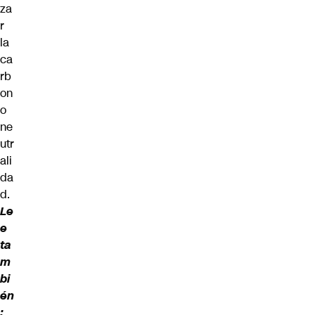
za
r
la
ca
rb
on
o
ne
utr
ali
da
d.
Le
e
ta
m
bi
én
: