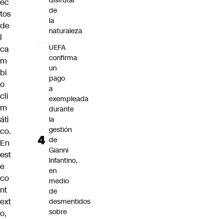
disfrutar
ec
de
tos
la
de
naturaleza
l
UEFA
ca
confirma
m
un
bi
pago
o
a
cli
exempleada
m
durante
áti
la
gestión
co.
de
En
Gianni
est
Infantino,
e
en
co
medio
nt
de
ext
desmentidos
sobre
o,