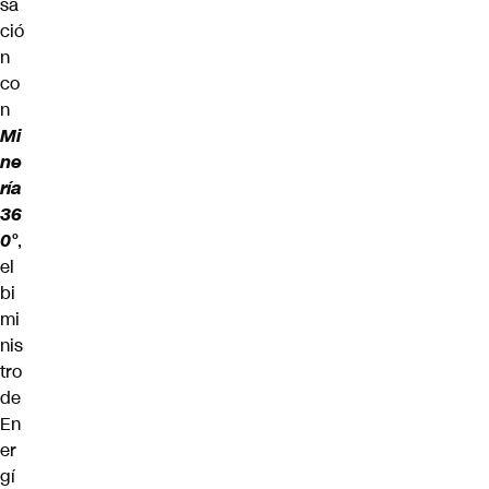
sa
ció
n
co
n
Mi
ne
ría
36
0°
,
el
bi
mi
nis
tro
de
En
er
gí