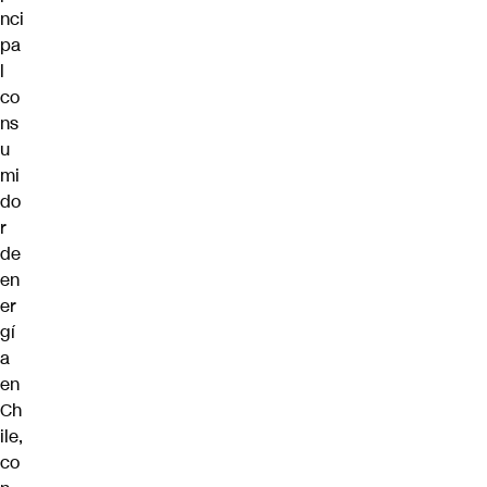
nci
pa
l
co
ns
u
mi
do
r
de
en
er
gí
a
en
Ch
ile,
co