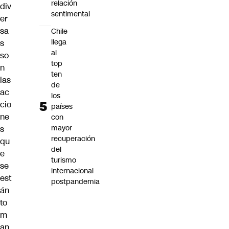
relación
div
sentimental
er
sa
Chile
llega
s
al
so
top
n
ten
las
de
ac
los
cio
países
ne
con
mayor
s
recuperación
qu
del
e
turismo
se
internacional
est
postpandemia
án
to
m
an