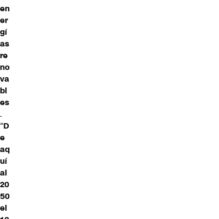
en
er
gí
as
re
no
va
bl
es
.
“
D
e
aq
uí
al
20
50
el