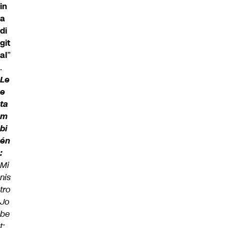
in
a
di
git
al
”
.
Le
e
ta
m
bi
én
:
Mi
nis
tro
Jo
be
t: