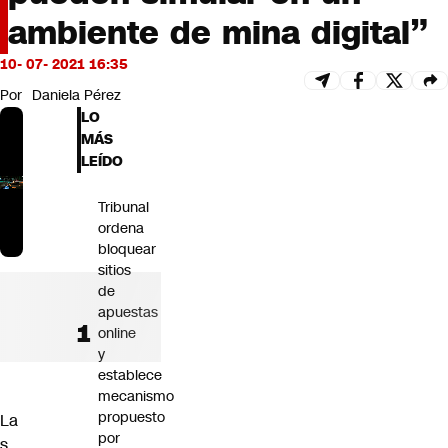
Futuro 360
ambiente de mina digital”
Opinión
10- 07- 2021 16:35
Por
Daniela Pérez
LO
MÁS
LEÍDO
Tribunal
ordena
bloquear
sitios
de
apuestas
online
y
establece
mecanismo
propuesto
La
por
s