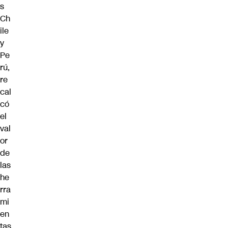
s
Ch
ile
y
Pe
rú,
re
cal
có
el
val
or
de
las
he
rra
mi
en
tas