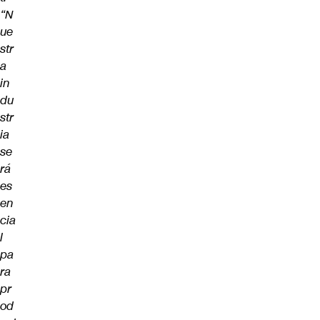
“N
ue
str
a
in
du
str
ia
se
rá
es
en
cia
l
pa
ra
pr
od