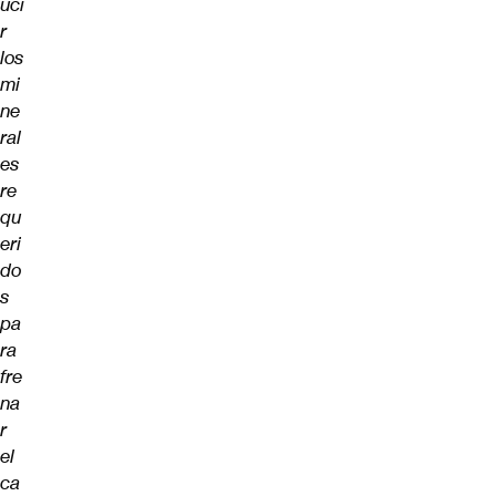
uci
r
los
mi
ne
ral
es
re
qu
eri
do
s
pa
ra
fre
na
r
el
ca