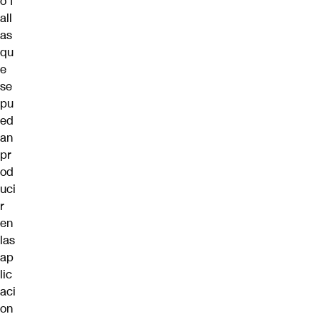
o f
all
as
qu
e
se
pu
ed
an
pr
od
uci
r
en
las
ap
lic
aci
on