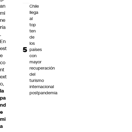
an
Chile
llega
mi
al
ne
top
ría
ten
.
de
En
los
est
países
e
con
mayor
co
recuperación
nt
del
ext
turismo
o,
internacional
la
postpandemia
pa
nd
e
mi
a