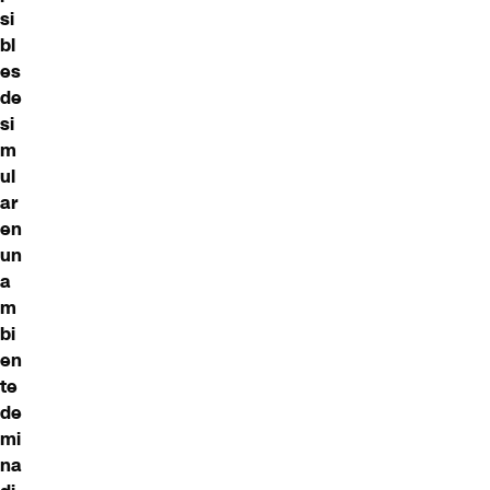
si
bl
es
de
si
m
ul
ar
en
un
a
m
bi
en
te
de
mi
na