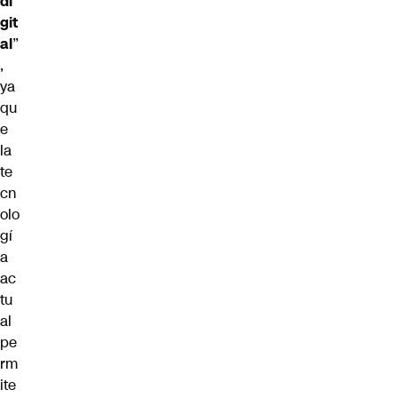
di
git
al
”
,
ya
qu
e
la
te
cn
olo
gí
a
ac
tu
al
pe
rm
ite