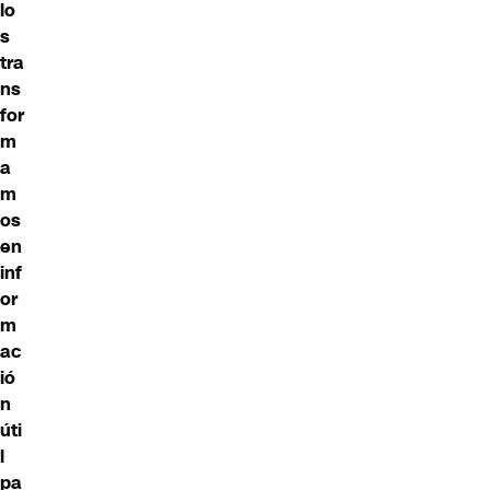
lo
s
tra
ns
for
m
a
m
os
en
inf
or
m
ac
ió
n
úti
l
pa