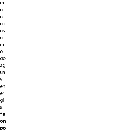
m
o
el
co
ns
u
m
o
de
ag
ua
y
en
er
gí
a
“s
on
po