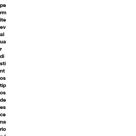
pe
rm
ite
ev
al
ua
r
di
sti
nt
os
tip
os
de
es
ce
na
rio