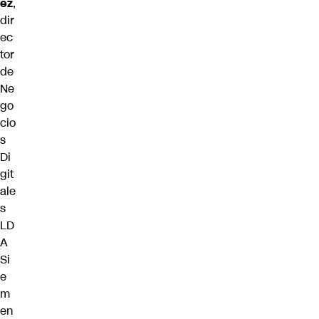
ez
,
dir
ec
tor
de
Ne
go
cio
s
Di
git
ale
s
LD
A
Si
e
m
en