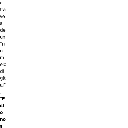
a
tra
vé
s
de
un
“g
e
m
elo
di
git
al”
.
“
E
st
o
no
s