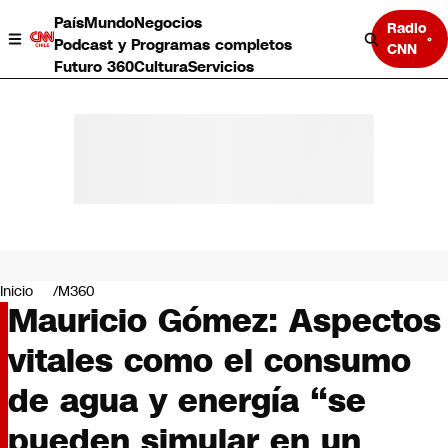
País
Mundo
Negocios
Radio
Podcast y Programas completos
CNN
Futuro 360
Cultura
Servicios
País
Mundo
Negocios
Inicio
M360
Mauricio Gómez: Aspectos
Deportes
Programas completos
vitales como el consumo
Cultura
Servicios
de agua y energía “se
Bits
CNN Data
pueden simular en un
CNN tiempo