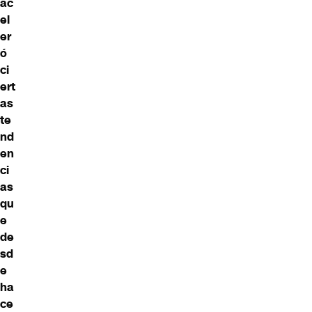
ac
el
er
ó
ci
ert
as
te
nd
en
ci
as
qu
e
de
sd
e
ha
ce