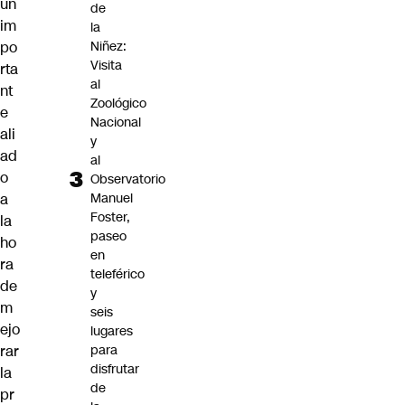
un
de
im
la
po
Niñez:
Visita
rta
al
nt
Zoológico
e
Nacional
ali
y
ad
al
o
Observatorio
a
Manuel
Foster,
la
paseo
ho
en
ra
teleférico
de
y
m
seis
ejo
lugares
rar
para
disfrutar
la
de
pr