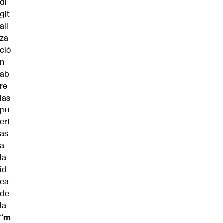
di
git
ali
za
ció
n
ab
re
las
pu
ert
as
a
la
id
ea
de
la
“
m