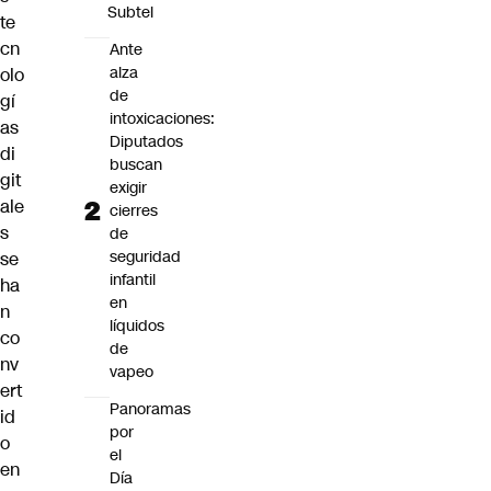
Subtel
te
cn
Ante
alza
olo
de
gí
intoxicaciones:
as
Diputados
di
buscan
git
exigir
ale
cierres
s
de
seguridad
se
infantil
ha
en
n
líquidos
co
de
nv
vapeo
ert
Panoramas
id
por
o
el
en
Día