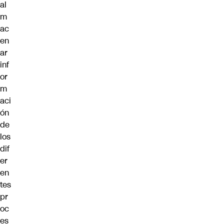
al
m
ac
en
ar
inf
or
m
aci
ón
de
los
dif
er
en
tes
pr
oc
es