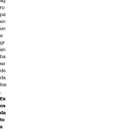
ag
ru
pa
en
un
a
gr
an
ba
se
de
da
tos
.
Es
os
da
to
s