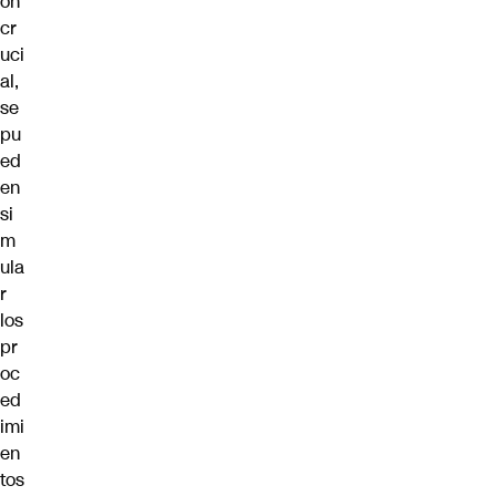
ón
cr
uci
al,
se
pu
ed
en
si
m
ula
r
los
pr
oc
ed
imi
en
tos