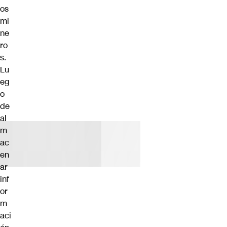
os
mi
ne
ro
s.
Lu
eg
o
de
al
m
ac
en
ar
inf
or
m
aci