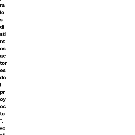
ra
lo
s
di
sti
nt
os
ac
tor
es
de
l
pr
oy
ec
to
”,
ex