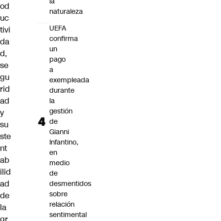
la
od
naturaleza
uc
UEFA
tivi
confirma
da
un
d,
pago
se
a
gu
exempleada
rid
durante
ad
la
gestión
y
de
su
Gianni
ste
Infantino,
nt
en
ab
medio
ilid
de
ad
desmentidos
sobre
de
relación
la
sentimental
gr