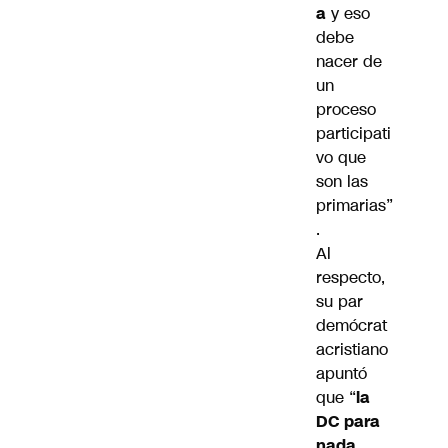
a
y eso
debe
nacer de
un
proceso
participati
vo que
son las
primarias”
.
Al
respecto,
su par
demócrat
acristiano
apuntó
que “
la
DC para
nada