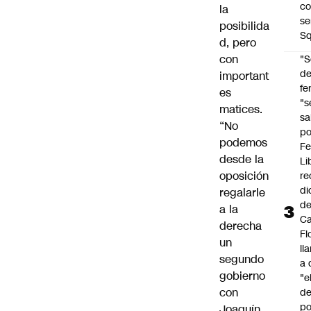
co
la
se
posibilida
Sq
d, pero
con
"S
d
important
fe
es
"s
matices.
sa
“No
po
podemos
Fe
desde la
Li
oposición
re
di
regalarle
d
a la
Ca
derecha
Fl
un
ll
segundo
a 
gobierno
"e
con
d
po
Joaquín