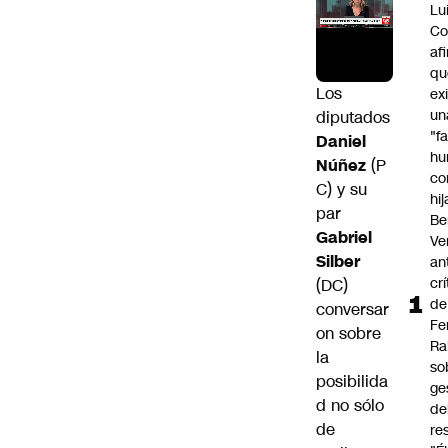
Lu
Co
af
qu
Los
ex
un
diputados
"f
Daniel
hu
Núñez
(P
co
C) y su
hi
par
Be
Gabriel
Ve
Silber
an
cr
(DC)
de
conversar
Fe
on sobre
Ra
la
so
posibilida
ge
d no sólo
de
de
re