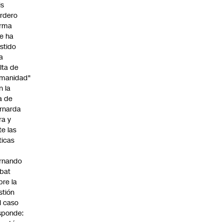
is
rdero
irma
e ha
istido
a
alta de
manidad"
n la
ja de
rnarda
ra y
te las
íticas
rnando
bat
bre la
stión
l caso
sponde: