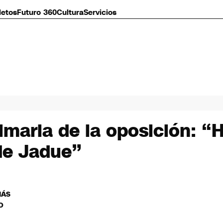
letos
Futuro 360
Cultura
Servicios
rimaria de la oposición: “
lde Jadue”
MÁS
O