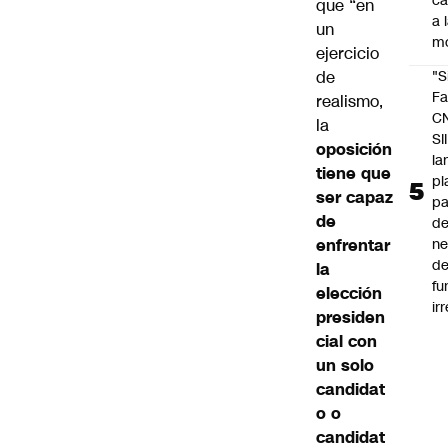
c
que “en
a 
un
m
ejercicio
de
"S
Fa
realismo,
C
la
SII
oposición
la
tiene que
pl
ser capaz
pa
de
de
enfrentar
ne
d
la
fu
elección
ir
presiden
cial con
un solo
candidat
o o
candidat