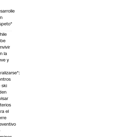
sarrolle
on
speto"
hile
ebe
nvivir
n la
eve y
o
ralizarse":
ntros
 ski
den
visar
iterios
ra el
erre
eventivo
e