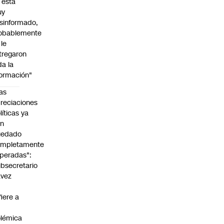
l está
uy
sinformado,
obablemente
 le
tregaron
da la
formación"
as
reciaciones
líticas ya
an
uedado
ompletamente
peradas":
bsecretario
avez
fiere a
lémica