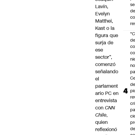
se
Lavín,
de
Evelyn
c
Matthei,
re
Kast o la
"C
figura que
d
surja de
co
ese
co
sector”,
ni
comenzó
n
señalando
pa
Ce
el
de
parlament
pi
ario PC en
re
entrevista
cr
con
CNN
pa
Chile
,
ci
quien
pr
d
reflexionó