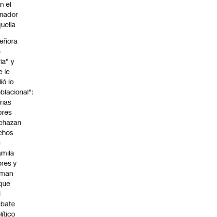
n el
nador
uella
eñora
e
ria" y
e le
lió lo
blacional":
rias
bres
chazan
chos
e
mila
ores y
aman
que
l
ebate
lítico