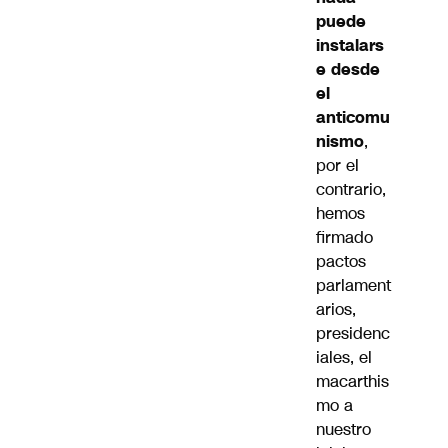
puede
instalars
e desde
el
anticomu
nismo
,
por el
contrario,
hemos
firmado
pactos
parlament
arios,
presidenc
iales, el
macarthis
mo a
nuestro