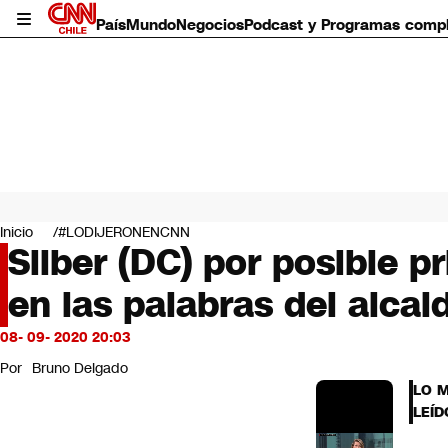
País
Mundo
Negocios
Podcast y Programas comp
País
Mundo
Inicio
#LODIJERONENCNN
Negocios
Silber (DC) por posible p
Deportes
en las palabras del alca
Programas completos
Cultura
Servicios
08- 09- 2020 20:03
Bits
Por
Bruno Delgado
CNN Data
LO 
CNN tiempo
LEÍD
Futuro 360
Opinión