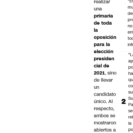
"É
realizar
m
una
de
primaria
pr
de toda
no
la
en
oposición
to
para la
in
elección
"L
presiden
ap
cial de
po
2021
, sino
h
de llevar
q
c
un
su
candidato
Su
único. Al
P
respecto,
se
ambos se
re
mostraron
la
abiertos a
po