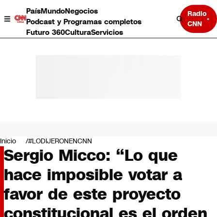
País
Mundo
Negocios
Radio
Podcast y Programas completos
CNN
Futuro 360
Cultura
Servicios
País
Mundo
Negocios
Inicio
#LODIJERONENCNN
Sergio Micco: “Lo que
Deportes
Programas completos
hace imposible votar a
Cultura
Servicios
favor de este proyecto
Bits
CNN Data
constitucional es el orden
CNN tiempo