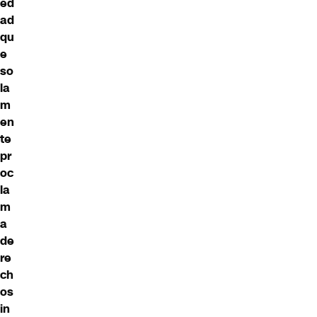
ed
ad
qu
e
so
la
m
en
te
pr
oc
la
m
a
de
re
ch
os
in