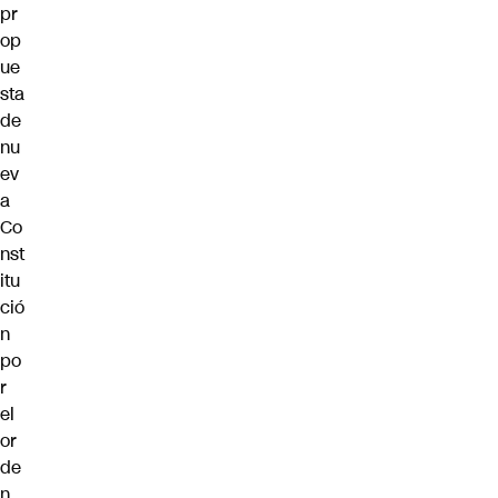
pr
op
ue
sta
de
nu
ev
a
Co
nst
itu
ció
n
po
r
el
or
de
n