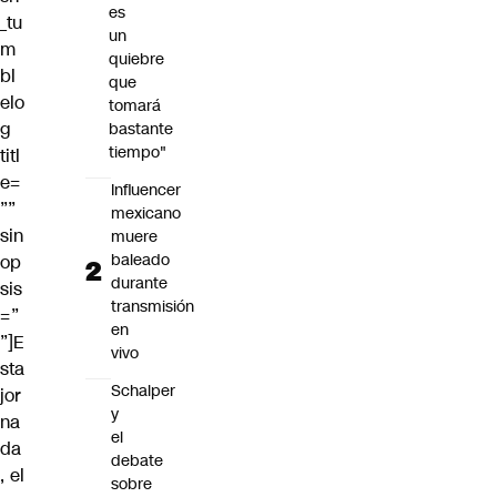
es
_tu
un
m
quiebre
bl
que
elo
tomará
g
bastante
tiempo"
titl
e=
Influencer
””
mexicano
sin
muere
baleado
op
durante
sis
transmisión
=”
en
”]E
vivo
sta
Schalper
jor
y
na
el
da
debate
, el
sobre