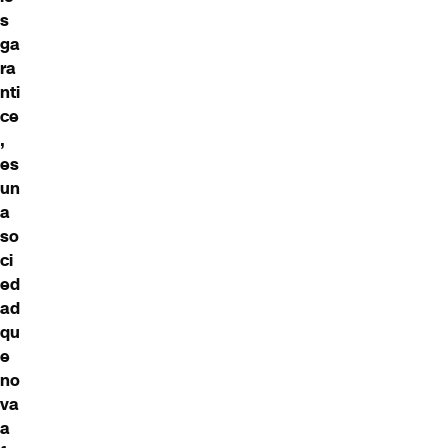
s
ga
ra
nti
ce
,
es
un
a
so
ci
ed
ad
qu
e
no
va
a