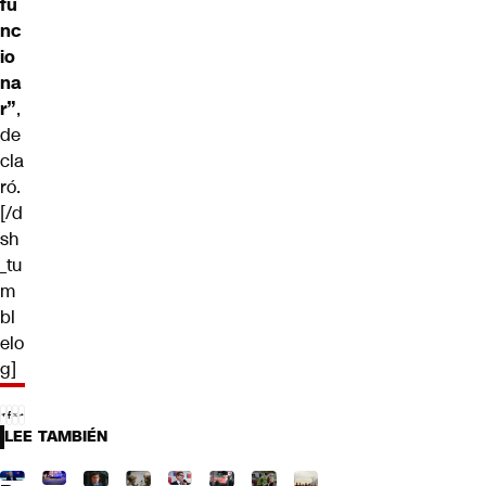
fu
nc
io
na
r”
,
de
cla
ró.
[/d
sh
_tu
m
bl
elo
g]
LEE TAMBIÉN