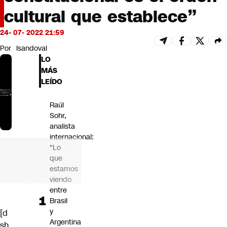
Futuro 360
cultural que establece”
Opinión
24- 07- 2022 21:59
Por
lsandoval
LO
MÁS
LEÍDO
Raúl
Sohr,
analista
internacional:
"Lo
que
estamos
viendo
entre
Brasil
y
[d
Argentina
sh