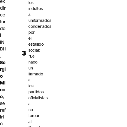
ex
los
dir
indultos
ec
a
uniformados
tor
condenados
de
por
l
el
IN
estallido
DH
social:
,
"Le
Se
hago
un
rgi
llamado
o
a
Mi
los
cc
partidos
o
,
oficialistas
se
a
ref
no
torear
iri
al
ó