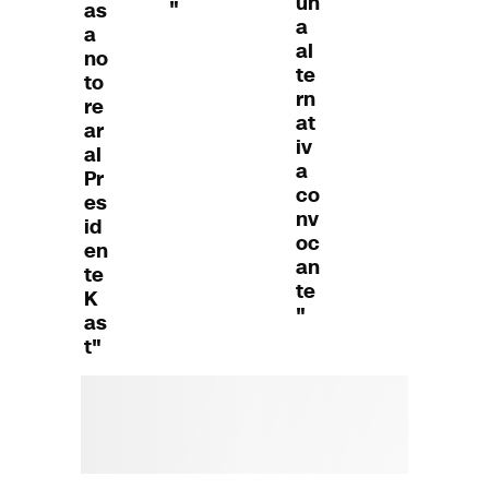
un
"
as
a
a
al
no
te
to
rn
re
at
ar
iv
al
a
Pr
co
es
nv
id
oc
en
an
te
te
K
"
as
t"