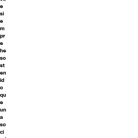
e
si
e
m
pr
e
he
so
st
en
id
o
qu
e
un
a
so
ci