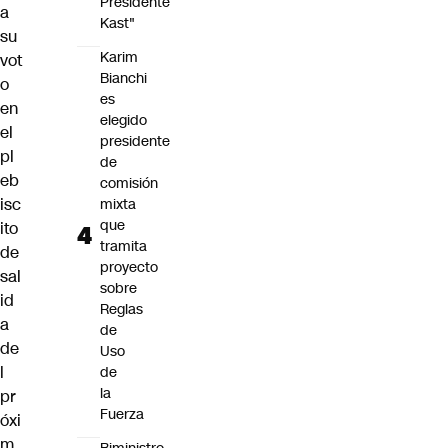
Presidente
a
Kast"
su
Karim
vot
Bianchi
o
es
en
elegido
el
presidente
pl
de
eb
comisión
isc
mixta
que
ito
tramita
de
proyecto
sal
sobre
id
Reglas
a
de
de
Uso
l
de
la
pr
Fuerza
óxi
m