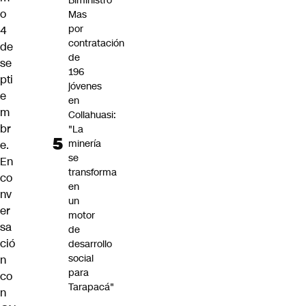
Biministro
o
Mas
por
4
contratación
de
de
se
196
pti
jóvenes
e
en
m
Collahuasi:
br
"La
minería
e.
se
En
transforma
co
en
nv
un
er
motor
sa
de
ció
desarrollo
social
n
para
co
Tarapacá"
n