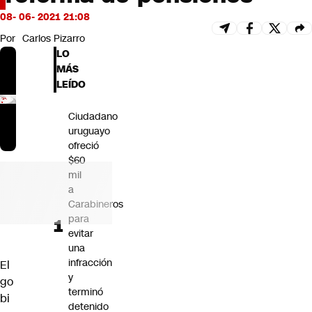
Futuro 360
08- 06- 2021 21:08
Opinión
Por
Carlos Pizarro
LO
MÁS
LEÍDO
Ciudadano
uruguayo
ofreció
$60
mil
a
Carabineros
para
evitar
una
infracción
El
y
go
terminó
bi
detenido