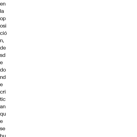
en
la
op
osi
ció
n,
de
sd
e
do
nd
e
cri
tic
an
qu
e
se
bu