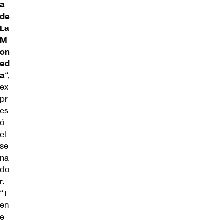
a
de
La
M
on
ed
a
“,
ex
pr
es
ó
el
se
na
do
r.
“T
en
e