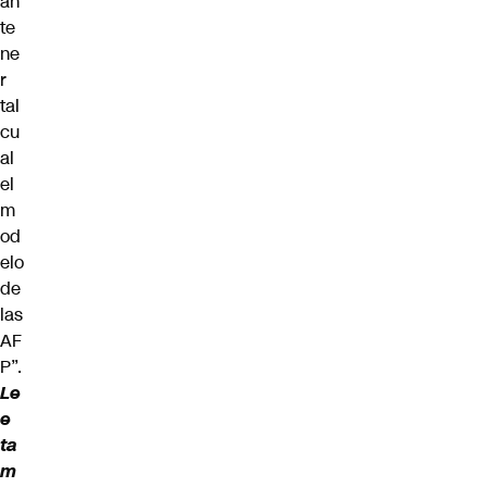
an
te
ne
r
tal
cu
al
el
m
od
elo
de
las
AF
P”.
Le
e
ta
m