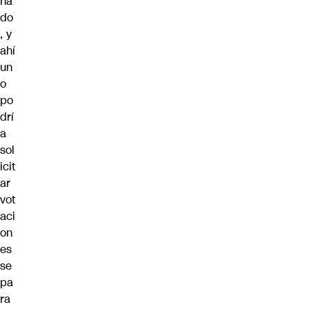
na
do
, y
ahí
un
o
po
drí
a
sol
icit
ar
vot
aci
on
es
se
pa
ra