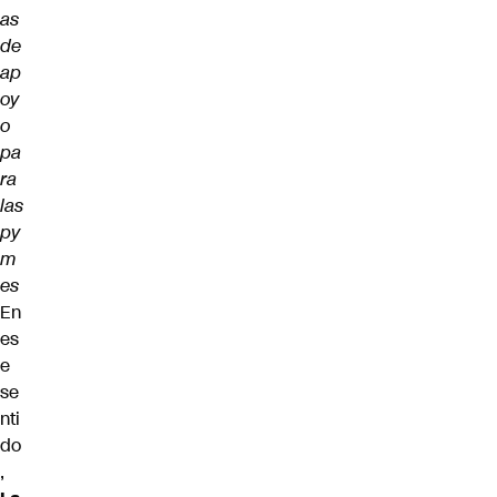
as
de
ap
oy
o
pa
ra
las
py
m
es
En
es
e
se
nti
do
,