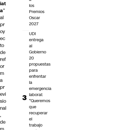
iat
los
a
”
Premios
al
Oscar
2027
pr
oy
UDI
ec
entrega
to
al
de
Gobierno
20
ref
propuestas
or
para
m
enfrentar
a
la
pr
emergencia
evi
laboral:
sio
“Queremos
que
nal
recuperar
,
el
de
trabajo
m