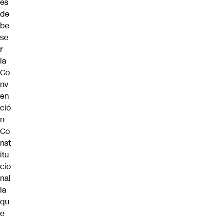
es
de
be
se
r
la
Co
nv
en
ció
n
Co
nst
itu
cio
nal
la
qu
e