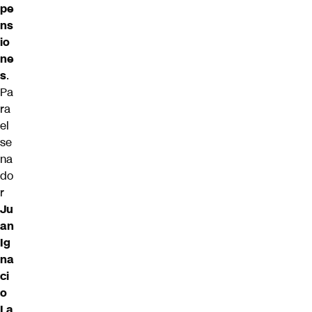
pe
ns
io
ne
s
.
Pa
ra
el
se
na
do
r
Ju
an
Ig
na
ci
o
La