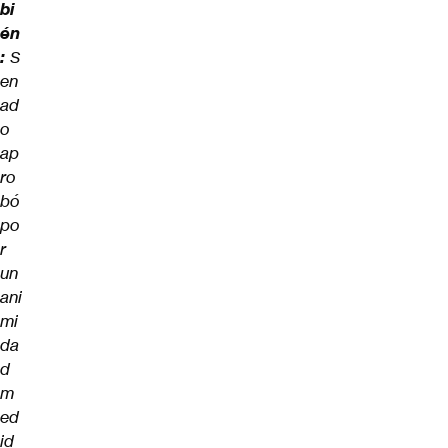
bi
én
:
S
en
ad
o
ap
ro
bó
po
r
un
ani
mi
da
d
m
ed
id