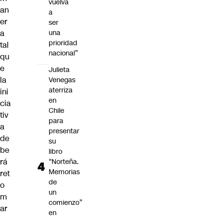
vuelva
an
a
er
ser
a
una
prioridad
tal
nacional”
qu
e
Julieta
la
Venegas
aterriza
ini
en
cia
Chile
tiv
para
a
presentar
de
su
be
libro
rá
“Norteña.
Memorias
ret
de
o
un
m
comienzo”
ar
en