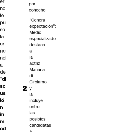
er
por
no
cohecho
le
“Genera
pu
expectación”:
so
Medio
la
especializado
ur
destaca
ge
a
la
nci
actriz
a
Mariana
de
di
“
di
Girolamo
sc
y
us
la
ió
incluye
entre
n
las
in
posibles
m
candidatas
ed
a