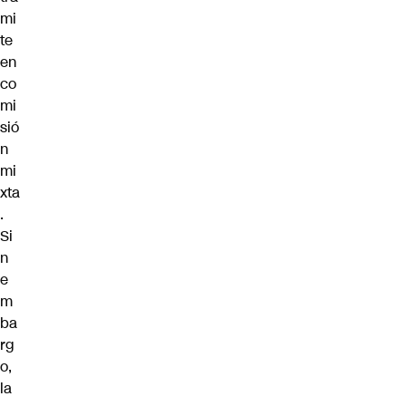
mi
te
en
co
mi
sió
n
mi
xta
.
Si
n
e
m
ba
rg
o,
la