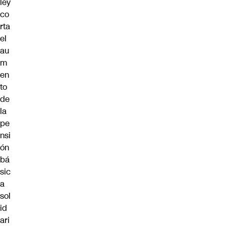
ley
co
rta
el
au
m
en
to
de
la
pe
nsi
ón
bá
sic
a
sol
id
ari