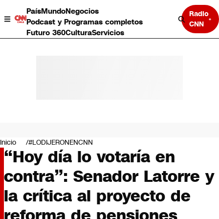
País
Mundo
Negocios
Radio
Podcast y Programas completos
CNN
Futuro 360
Cultura
Servicios
País
Mundo
Negocios
Inicio
#LODIJERONENCNN
“Hoy día lo votaría en
Deportes
Programas completos
contra”: Senador Latorre y
Cultura
Servicios
la crítica al proyecto de
Bits
CNN Data
reforma de pensiones
CNN tiempo