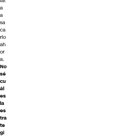
iat
a
a
sa
ca
rlo
ah
or
a.
No
sé
cu
ál
es
la
es
tra
te
gi