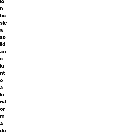
ió
n
bá
sic
a
so
lid
ari
a
ju
nt
o
a
la
ref
or
m
a
de