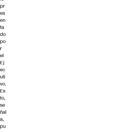
pr
es
en
ta
do
po
r
el
Ej
ec
uti
vo.
Es
to,
se
ñal
a,
pu