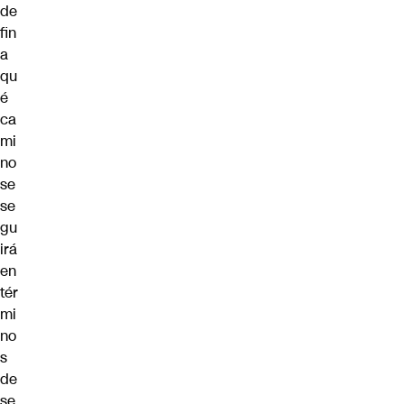
de
fin
a
qu
é
ca
mi
no
se
se
gu
irá
en
tér
mi
no
s
de
se