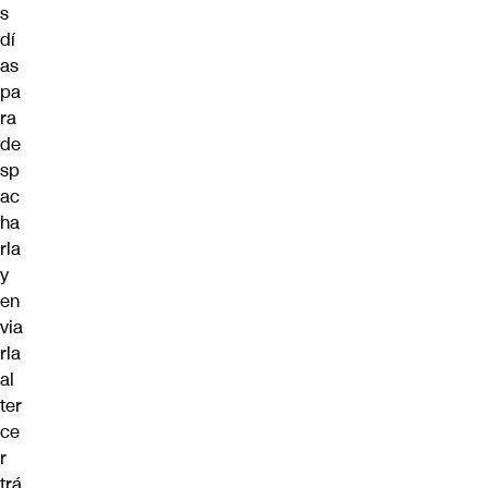
s
dí
as
pa
ra
de
sp
ac
ha
rla
y
en
via
rla
al
ter
ce
r
trá