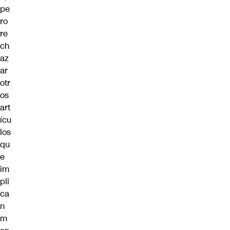
pe
ro
re
ch
az
ar
otr
os
art
ícu
los
qu
e
im
pli
ca
n
m