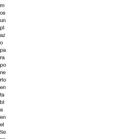
m
os
un
pl
az
o
pa
ra
po
ne
rlo
en
ta
bl
a
en
el
Se