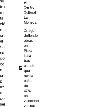
su
el
tra
Centro
mi
Cultural
La
ta
Moneda
ció
n
Orrego
en
defiende
obras
el
en
Se
Plaza
na
Italia
do
tras
co
estudio
n
que
un
revela
caída
pl
de
az
67%
o
en
de
velocidad
sei
vehicular