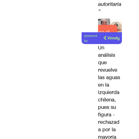
autoritaria
”
Lea el
powered
artículo
by
Un
análisis
que
revuelve
las aguas
en la
izquierda
chilena,
pues su
figura -
rechazad
a por la
mayoría