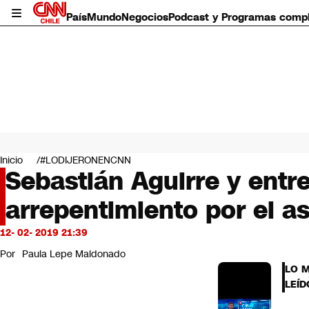
País
Mundo
Negocios
Podcast y Programas comp
País
Mundo
Inicio
#LODIJERONENCNN
Negocios
Sebastián Aguirre y entr
Deportes
arrepentimiento por el 
Programas completos
Cultura
Servicios
12- 02- 2019 21:39
Bits
Por
Paula Lepe Maldonado
CNN Data
LO 
CNN tiempo
LEÍD
Futuro 360
Opinión