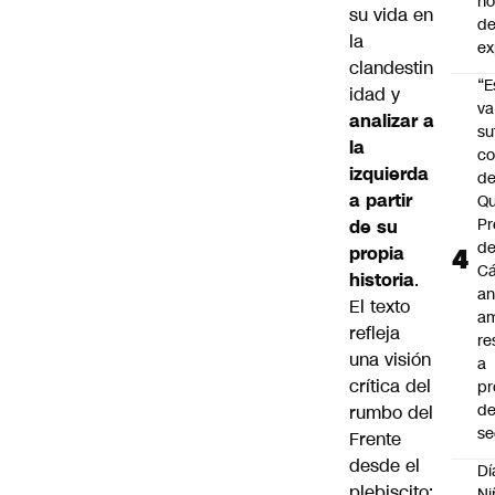
n
su vida en
de
la
ex
clandestin
“E
idad y
va
analizar a
su
la
co
izquierda
d
a partir
Qu
Pr
de su
de
propia
C
historia
.
an
El texto
am
refleja
re
una visión
a
crítica del
pr
d
rumbo del
se
Frente
desde el
Dí
plebiscito;
Ni