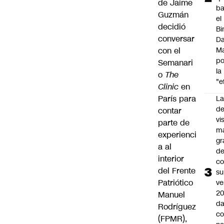
de Jaime
ba
Guzmán
el
decidió
Bi
conversar
Da
con el
M
po
Semanari
la
o
The
"e
Clinic
en
París para
La
de
contar
vi
parte de
m
experienci
gr
a al
de
interior
co
del Frente
su
Patriótico
ve
20
Manuel
da
Rodríguez
co
(FPMR),