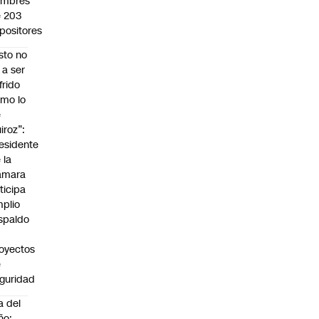
ombres
 203
positores
sto no
 a ser
frido
mo lo
e
iroz”:
esidente
 la
ámara
ticipa
plio
spaldo
oyectos
e
guridad
a del
ño: