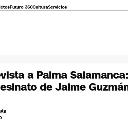
letos
Futuro 360
Cultura
Servicios
evista a Palma Salamanca
asesinato de Jaime Guzmá
MÁS
O