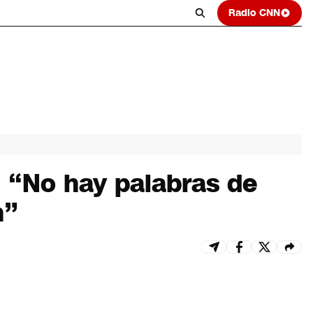
Radio CNN
: “No hay palabras de
n”