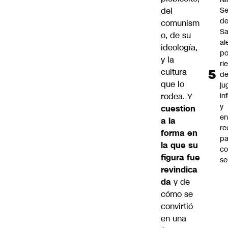
del
Se
d
comunism
Sa
o, de su
al
ideología,
po
y la
ri
cultura
d
que lo
ju
rodea. Y
in
y
cuestion
en
a la
r
forma en
pa
la que su
c
figura fue
se
revindica
da
y de
cómo se
convirtió
en una