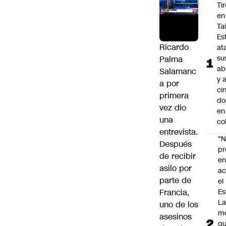
Ti
en
Ta
Es
Ricardo
at
su
Palma
ab
Salamanc
y 
a por
ci
primera
do
vez dio
en
una
co
entrevista.
"N
Después
p
de recibir
e
asilo por
ac
parte de
el
Francia,
Es
L
uno de los
m
asesinos
q