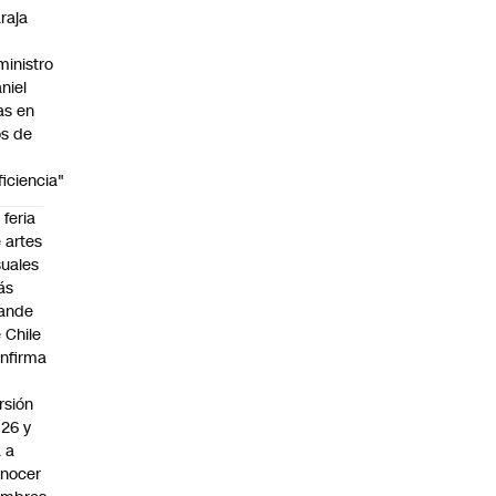
raja
ministro
niel
as en
s de
ficiencia"
 feria
 artes
suales
ás
ande
 Chile
nfirma
rsión
26 y
 a
nocer