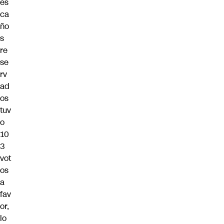
es
ca
ño
s
re
se
rv
ad
os
tuv
o
10
3
vot
os
a
fav
or,
lo