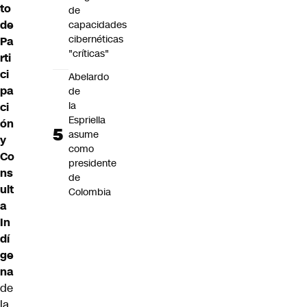
to
de
de
capacidades
cibernéticas
Pa
"críticas"
rti
ci
Abelardo
pa
de
la
ci
Espriella
ón
asume
y
como
Co
presidente
ns
de
ult
Colombia
a
In
dí
ge
na
de
la