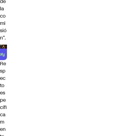
de
la
co
mi
sió
n”.
Re
sp
ec
to
es
pe
cífi
ca
m
en