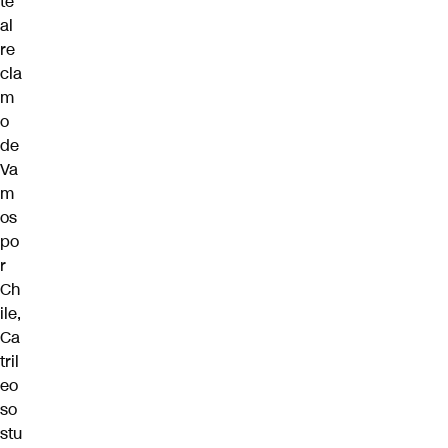
te
al
re
cla
m
o
de
Va
m
os
po
r
Ch
ile,
Ca
tril
eo
so
stu