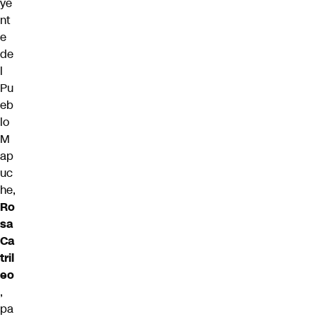
ye
nt
e
de
l
Pu
eb
lo
M
ap
uc
he,
Ro
sa
Ca
tril
eo
,
pa