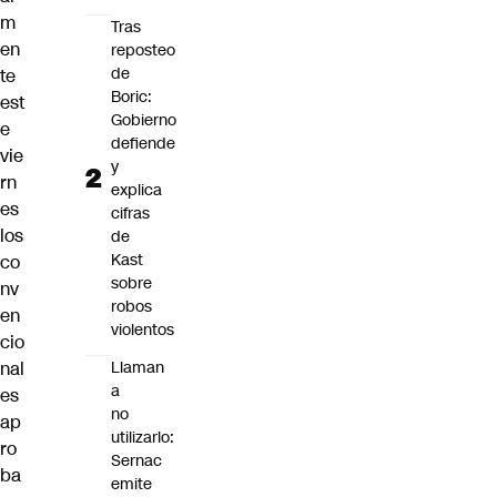
m
Tras
en
reposteo
de
te
Boric:
est
Gobierno
e
defiende
vie
y
rn
explica
es
cifras
los
de
Kast
co
sobre
nv
robos
en
violentos
cio
nal
Llaman
a
es
no
ap
utilizarlo:
ro
Sernac
ba
emite