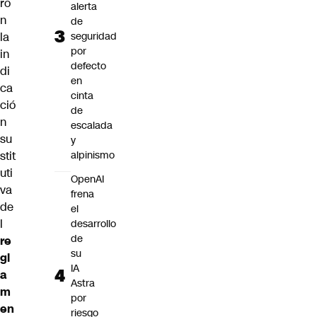
ro
alerta
n
de
la
seguridad
por
in
defecto
di
en
ca
cinta
ció
de
n
escalada
su
y
stit
alpinismo
uti
OpenAI
va
frena
de
el
l
desarrollo
de
re
su
gl
IA
a
Astra
m
por
en
riesgo