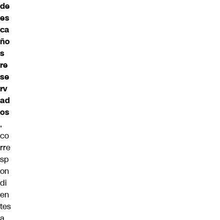
de
es
ca
ño
s
re
se
rv
ad
os
,
co
rre
sp
on
di
en
tes
a