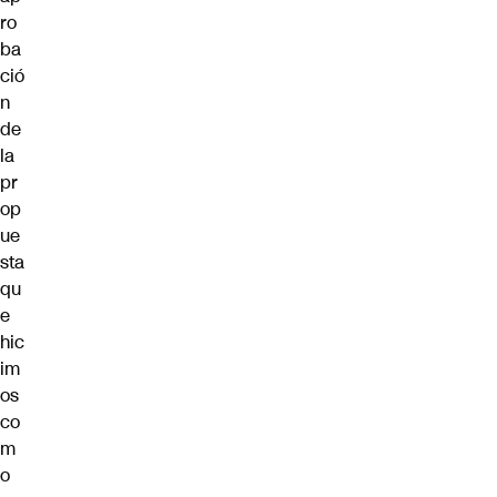
ro
ba
ció
n
de
la
pr
op
ue
sta
qu
e
hic
im
os
co
m
o