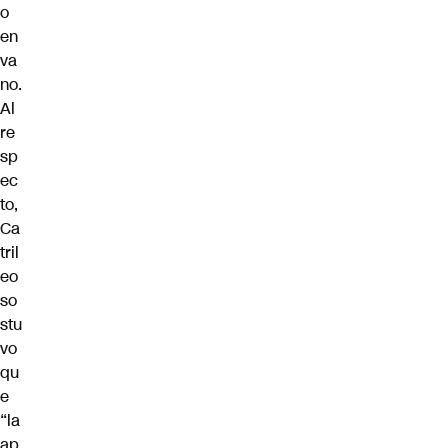
o
en
va
no.
Al
re
sp
ec
to,
Ca
tril
eo
so
stu
vo
qu
e
“la
ap