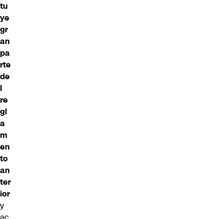
tu
ye
gr
an
pa
rte
de
l
re
gl
a
m
en
to
an
ter
ior
y
ac