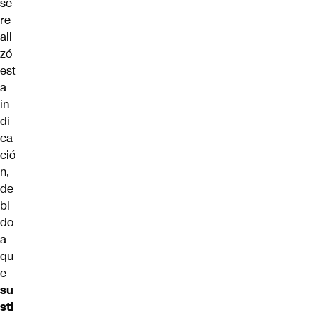
se
re
ali
zó
est
a
in
di
ca
ció
n,
de
bi
do
a
qu
e
su
sti