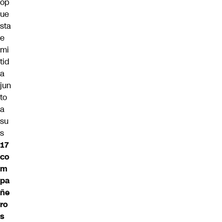
op
ue
sta
e
mi
tid
a
jun
to
a
su
s
17
co
m
pa
ñe
ro
s