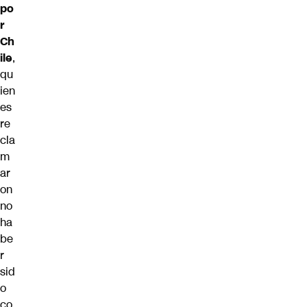
po
r
Ch
ile
,
qu
ien
es
re
cla
m
ar
on
no
ha
be
r
sid
o
co