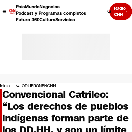
País
Mundo
Negocios
Radio
Podcast y Programas completos
CNN
Futuro 360
Cultura
Servicios
País
Mundo
Negocios
Inicio
#LODIJERONENCNN
Convencional Catrileo:
Deportes
Programas completos
“Los derechos de pueblos
Cultura
Servicios
indígenas forman parte de
Bits
CNN Data
los DD.HH. y son un límite
CNN tiempo