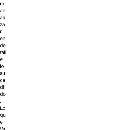
ra
an
ali
za
r
en
de
tall
e
lo
su
ce
di
do
.
Lo
qu
e
Va