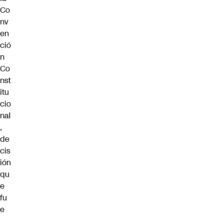
Co
nv
en
ció
n
Co
nst
itu
cio
nal
,
de
cis
ión
qu
e
fu
e