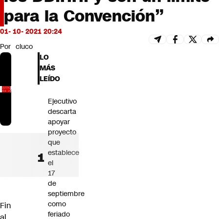
Futuro 360
para la Convención”
Opinión
01- 10- 2021 20:24
Por
cluco
LO
MÁS
LEÍDO
Ejecutivo
descarta
apoyar
proyecto
que
establece
el
17
de
septiembre
como
Fin
feriado
al