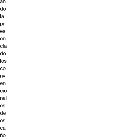
an
do
la
pr
es
en
cia
de
los
co
nv
en
cio
nal
es
de
es
ca
ño