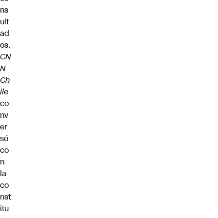
ns
ult
ad
os.
CN
N
Ch
ile
co
nv
er
só
co
n
la
co
nst
itu