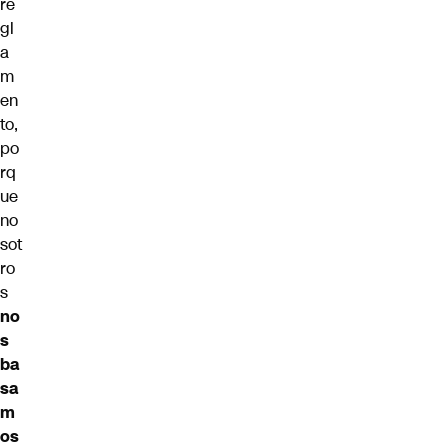
re
gl
a
m
en
to,
po
rq
ue
no
sot
ro
s
no
s
ba
sa
m
os