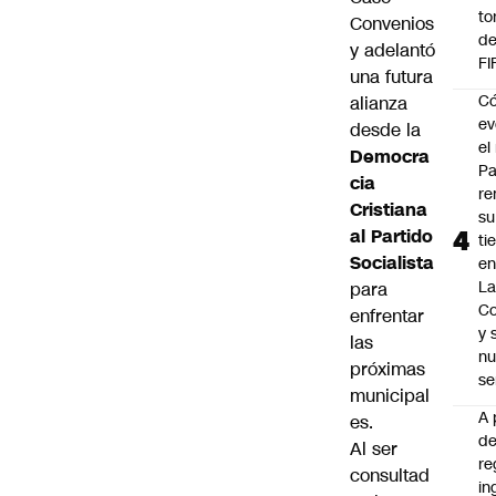
to
Convenios
de
y adelantó
FI
una futura
C
alianza
ev
desde la
el 
Democra
Pa
cia
re
Cristiana
su
al Partido
ti
Socialista
en
La
para
C
enfrentar
y
las
nu
próximas
se
municipal
A 
es.
d
Al ser
re
consultad
in