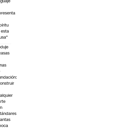
nguaje
presenta
píritu
 esta
usa"
duje
casas
n
nas
e
undación:
onstruir
n
alquier
rte
on
tándares
antas
poca