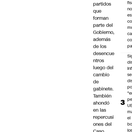
fi
partidos
no
que
es
forman
co
parte del
m
Gobierno,
ca
además
c
de los
pa
desencue
Si
ntros
di
luego del
In
cambio
se
di
de
po
gabinete.
"e
También
pe
ahondó
U
en las
ma
repercusi
el
ones del
bo
lo
Caso