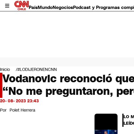
País
Mundo
Negocios
Podcast y Programas comp
País
Mundo
Inicio
#LODIJERONENCNN
Negocios
Vodanovic reconoció que
Deportes
“No me preguntaron, per
Programas completos
Cultura
Servicios
20- 08- 2023 23:43
Bits
Por
Polet Herrera
CNN Data
LO 
CNN tiempo
LEÍD
Futuro 360
Opinión