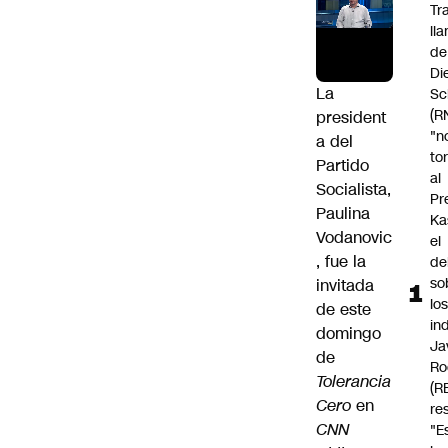
Tr
ll
de
Di
La
Sc
(R
president
"n
a del
to
Partido
al
Socialista,
Pr
Paulina
Ka
Vodanovic
el
, fue la
de
so
invitada
lo
de este
in
domingo
Ja
de
Ro
Tolerancia
(R
Cero
en
re
CNN
"E