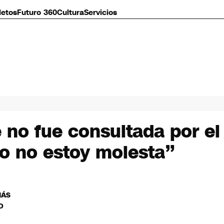
letos
Futuro 360
Cultura
Servicios
 no fue consultada por el
o no estoy molesta”
MÁS
O