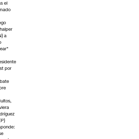
as el
amado
ego
halper
N) a
o
rear"
esidente
st por
bate
bre
s
dultos,
viera
dríguez
EP)
sponde:
se