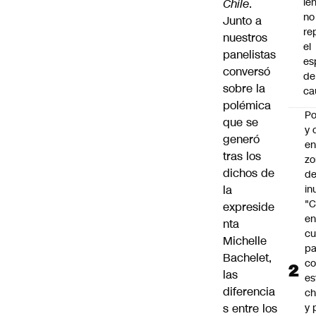
le
Chile
.
no
Junto a
re
nuestros
el
panelistas
es
conversó
de
sobre la
ca
polémica
Po
que se
y 
generó
e
tras los
zo
dichos de
d
la
in
"C
expreside
e
nta
cu
Michelle
pa
Bachelet
,
c
las
es
diferencia
ch
s entre los
y 