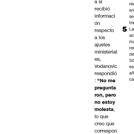
a si
ré
recibió
en
informaci
s
ón
tr
L
respecto
ac
a los
m
ajustes
re
ministerial
de
es,
5
Vodanovic
es
respondió
añ
ca
:
“No me
pregunta
ron, pero
no estoy
molesta
,
lo que
creo que
correspon