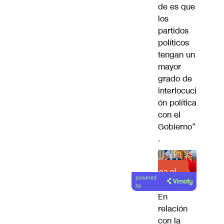
de es que
los
partidos
políticos
tengan un
mayor
grado de
interlocuci
ón política
con el
Gobierno”
.
Lea el
powered
artículo
by
En
relación
con la