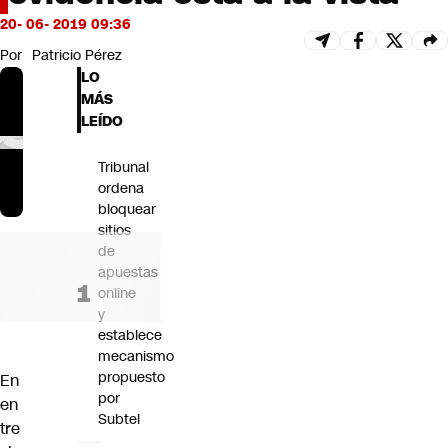
Futuro 360
20- 06- 2019 09:36
Opinión
Por
Patricio Pérez
LO
MÁS
LEÍDO
Tribunal
ordena
bloquear
sitios
de
apuestas
online
y
establece
mecanismo
propuesto
En
por
en
Subtel
tre