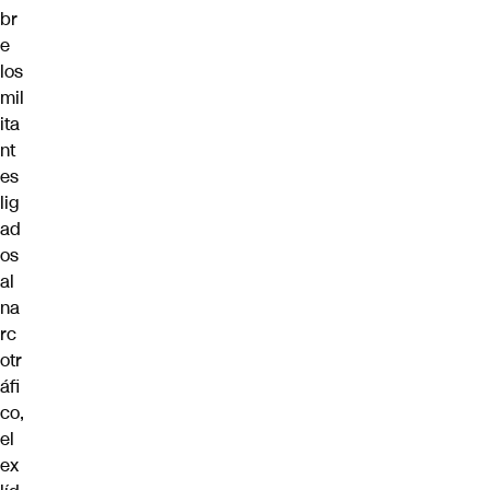
br
e
los
mil
ita
nt
es
lig
ad
os
al
na
rc
otr
áfi
co,
el
ex