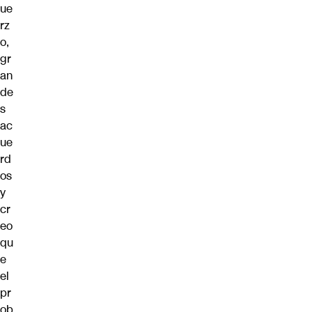
ue
rz
o,
gr
an
de
s
ac
ue
rd
os
y
cr
eo
qu
e
el
pr
ob