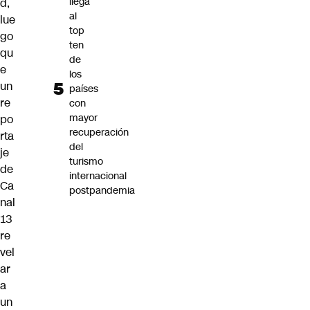
llega
d,
al
lue
top
go
ten
qu
de
e
los
un
países
re
con
mayor
po
recuperación
rta
del
je
turismo
de
internacional
Ca
postpandemia
nal
13
re
vel
ar
a
un