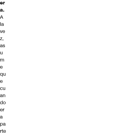
er
a.
A
la
ve
z,
as
u
m
e
qu
e
cu
an
do
er
a
pa
rte