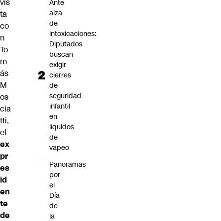
vis
Ante
alza
ta
de
co
intoxicaciones:
n
Diputados
To
buscan
m
exigir
ás
cierres
M
de
seguridad
os
infantil
cia
en
tti,
líquidos
el
de
ex
vapeo
pr
Panoramas
es
por
id
el
en
Día
te
de
de
la