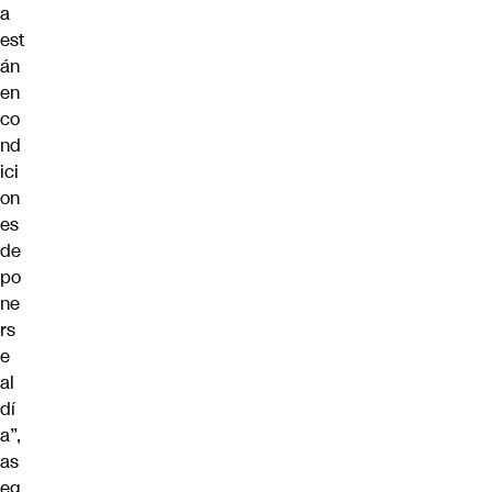
a
est
án
en
co
nd
ici
on
es
de
po
ne
rs
e
al
dí
a”,
as
eg