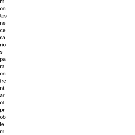
m
en
tos
ne
ce
sa
rio
s
pa
ra
en
fre
nt
ar
el
pr
ob
le
m