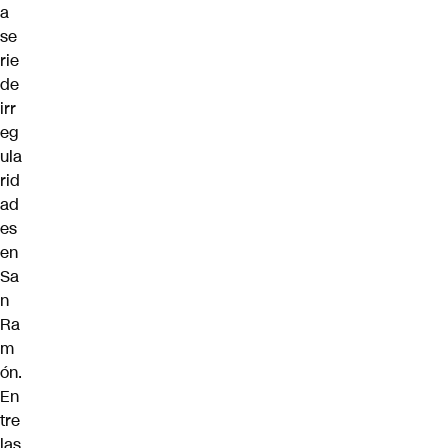
a
se
rie
de
irr
eg
ula
rid
ad
es
en
Sa
n
Ra
m
ón.
En
tre
las