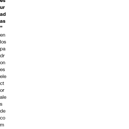
es
ur
ad
as
”
en
los
pa
dr
on
es
ele
ct
or
ale
s
de
co
m