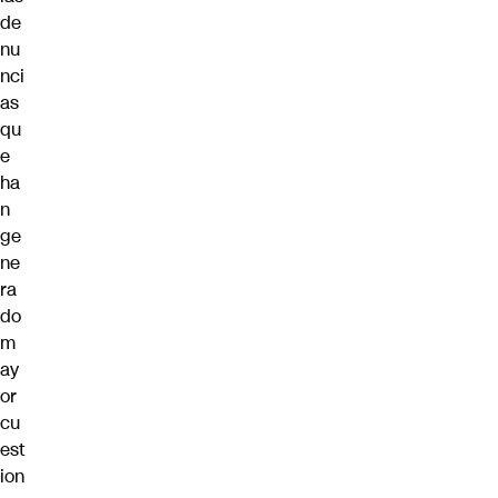
de
nu
nci
as
qu
e
ha
n
ge
ne
ra
do
m
ay
or
cu
est
ion