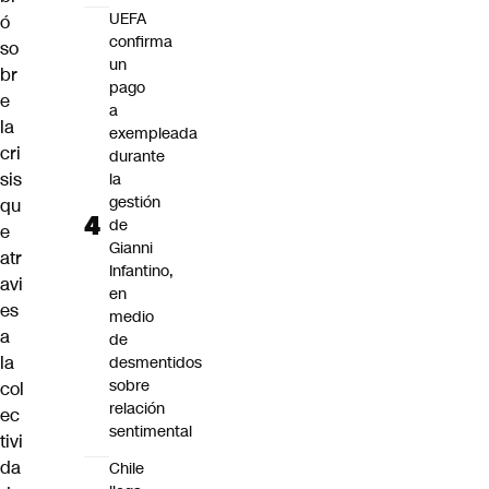
UEFA
ó
confirma
so
un
br
pago
e
a
la
exempleada
cri
durante
sis
la
gestión
qu
de
e
Gianni
atr
Infantino,
avi
en
es
medio
a
de
la
desmentidos
sobre
col
relación
ec
sentimental
tivi
da
Chile