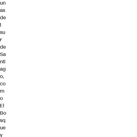
un
as
de
l
su
r
de
Sa
nti
ag
o,
co
m
o
El
Bo
sq
ue
y