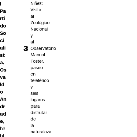
l
Niñez:
Visita
Pa
al
rti
Zoológico
do
Nacional
So
y
ci
al
ali
Observatorio
st
Manuel
Foster,
a,
paseo
Os
en
va
teleférico
ld
y
o
seis
An
lugares
dr
para
disfrutar
ad
de
e
,
la
ha
naturaleza
bl