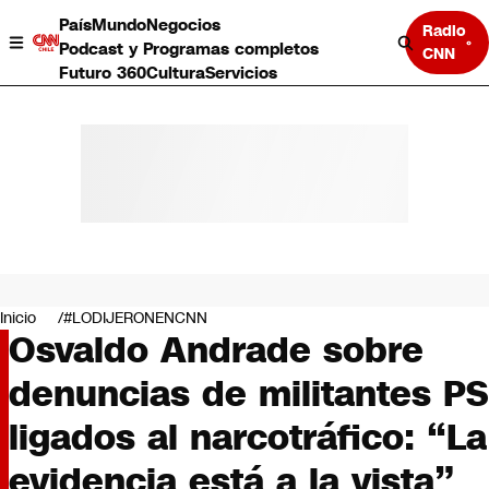
País
Mundo
Negocios
Radio
Podcast y Programas completos
CNN
Futuro 360
Cultura
Servicios
País
Mundo
Negocios
Inicio
#LODIJERONENCNN
Osvaldo Andrade sobre
Deportes
Programas completos
denuncias de militantes PS
Cultura
Servicios
ligados al narcotráfico: “La
Bits
CNN Data
evidencia está a la vista”
CNN tiempo