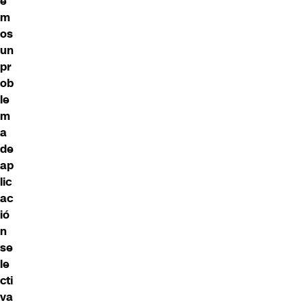
e
m
os
un
pr
ob
le
m
a
de
ap
lic
ac
ió
n
se
le
cti
va