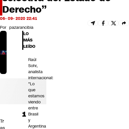
Futuro 360
Derecho”
Opinión
06- 09- 2020 22:41
Por
pazarancibia
LO
MÁS
LEÍDO
Raúl
Sohr,
analista
internacional:
"Lo
que
estamos
viendo
entre
Brasil
y
Tr
Argentina
as