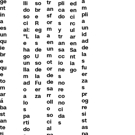
a
ge
tr
lli
so
pli
ed
m
nt
an
do
br
ca
en
pli
in
sf
so
e
do
ci
a
a
or
ci
R
s
rc
un
es
m
al:
eg
y
ul
id
un
a
"L
la
tr
ar
ad
qu
en
e
s
an
en
de
ie
un
ha
de
sa
Sa
la
br
m
go
U
cc
nt
s
e
ot
un
so
io
ia
fu
qu
or
lla
de
ne
go
er
e
de
m
la
s
za
to
de
ad
Fu
no
s
m
sa
o
er
re
pr
ar
rr
a
za
co
og
á
oll
lo
no
re
ba
o
s
ci
si
st
so
pa
da
st
an
ci
rti
s
as
te
al
do
pa
ti