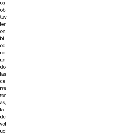
os
ob
tuv
ier
on,
bl
oq
ue
an
do
las
ca
rre
ter
as,
la
de
vol
uci