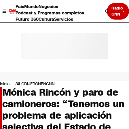
País
Mundo
Negocios
Radio
Podcast y Programas completos
CNN
Futuro 360
Cultura
Servicios
País
Mundo
Negocios
Inicio
#LODIJERONENCNN
Mónica Rincón y paro de
Deportes
Programas completos
camioneros: “Tenemos un
Cultura
Servicios
problema de aplicación
Bits
CNN Data
selectiva del Estado de
CNN tiempo