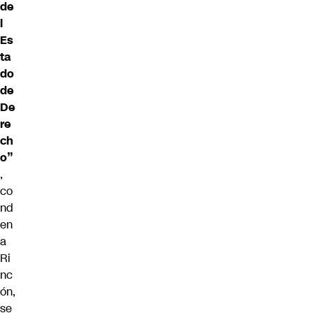
de
l
Es
ta
do
de
De
re
ch
o”
,
co
nd
en
a
Ri
nc
ón,
se