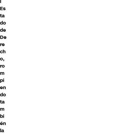
l
Es
ta
do
de
De
re
ch
o,
ro
m
pi
en
do
ta
m
bi
én
la