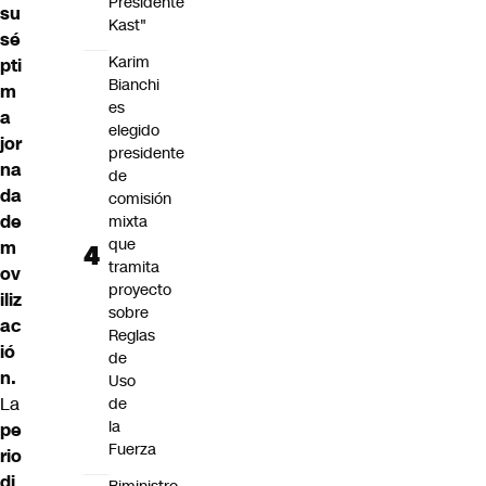
Presidente
su
Kast"
sé
Karim
pti
Bianchi
m
es
a
elegido
jor
presidente
na
de
da
comisión
de
mixta
que
m
tramita
ov
proyecto
iliz
sobre
ac
Reglas
ió
de
n.
Uso
La
de
la
pe
Fuerza
rio
di