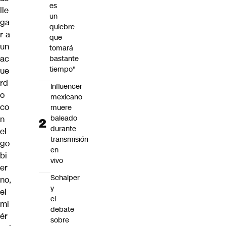
es
lle
un
ga
quiebre
r a
que
un
tomará
ac
bastante
tiempo"
ue
rd
Influencer
o
mexicano
co
muere
baleado
n
durante
el
transmisión
go
en
bi
vivo
er
Schalper
no,
y
el
el
mi
debate
ér
sobre