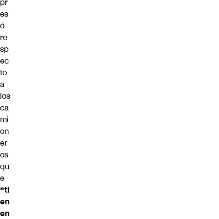
pr
es
ó
re
sp
ec
to
a
los
ca
mi
on
er
os
qu
e
“ti
en
en