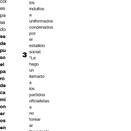
col
los
es
indultos
pa
a
uniformados
sa
condenados
do
por
se
el
de
estallido
pu
social:
so
"Le
el
hago
un
pa
llamado
ro
a
de
los
ca
partidos
mi
oficialistas
on
a
er
no
torear
os
al
en