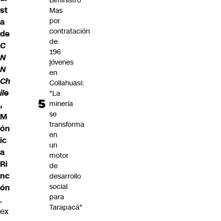
Biministro
st
Mas
por
a
contratación
de
de
C
196
N
jóvenes
N
en
Ch
Collahuasi:
ile
"La
minería
,
se
M
transforma
ón
en
ic
un
a
motor
Ri
de
nc
desarrollo
social
ón
para
,
Tarapacá"
ex