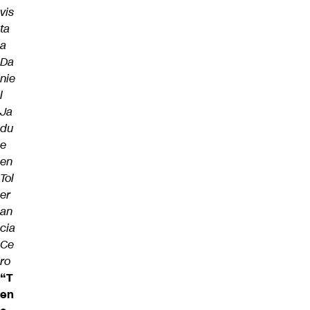
vis
ta
a
Da
nie
l
Ja
du
e
en
Tol
er
an
cia
Ce
ro
“T
en