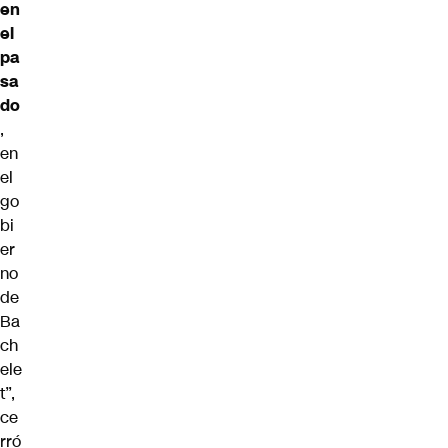
en
el
pa
sa
do
,
en
el
go
bi
er
no
de
Ba
ch
ele
t”,
ce
rró