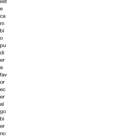
est
e
ca
m
bi
o
pu
di
er
a
fav
or
ec
er
al
go
bi
er
no