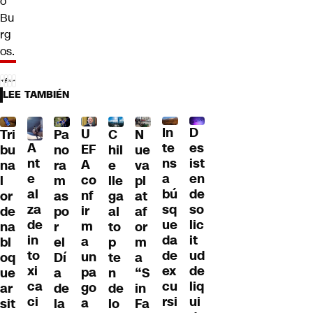
ó
Bu
rg
os.
LEE TAMBIÉN
D
In
U
Tri
Pa
C
N
A
es
te
EF
bu
no
hil
ue
nt
ist
ns
A
na
ra
e
va
e
en
a
co
l
m
lle
pl
al
de
bú
nf
or
as
ga
at
za
so
sq
ir
de
po
al
af
de
lic
ue
m
na
r
to
or
in
it
da
a
bl
el
p
m
to
ud
de
un
oq
Dí
te
a
xi
de
ex
pa
ue
a
n
“S
ca
liq
cu
go
ar
de
de
in
ci
ui
rsi
a
sit
la
lo
Fa