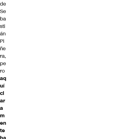
de
Se
ba
sti
án
Pi
ñe
ra,
pe
ro
aq
uí
cl
ar
a
m
en
te
ha