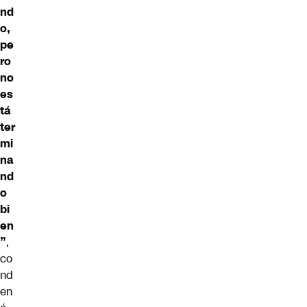
nd
o,
pe
ro
no
es
tá
ter
mi
na
nd
o
bi
en
”
,
co
nd
en