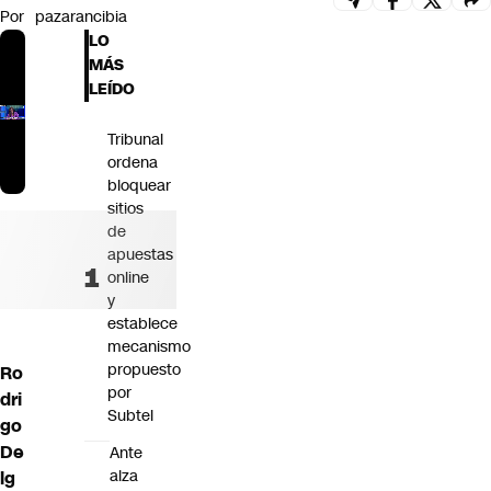
Por
pazarancibia
Futuro 360
LO
Opinión
MÁS
LEÍDO
Tribunal
ordena
bloquear
sitios
de
apuestas
online
y
establece
mecanismo
propuesto
Ro
por
dri
Subtel
go
De
Ante
alza
lg