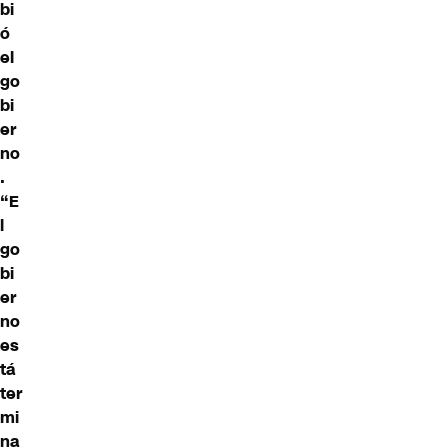
bi
ó
el
go
bi
er
no
.
“E
l
go
bi
er
no
es
tá
ter
mi
na