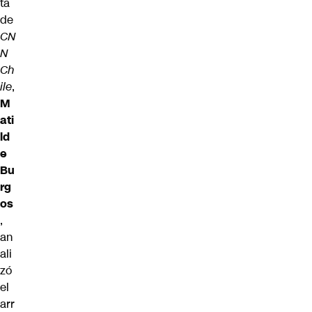
ta
de
CN
N
Ch
ile
,
M
ati
ld
e
Bu
rg
os
,
an
ali
zó
el
arr