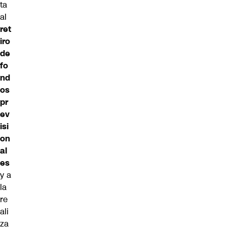
ta
al
ret
iro
de
fo
nd
os
pr
ev
isi
on
al
es
y a
la
re
ali
za