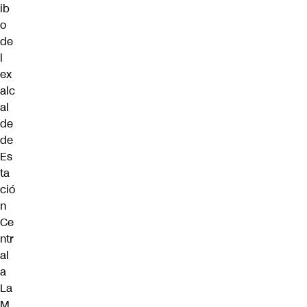
ib
o
de
l
ex
alc
al
de
de
Es
ta
ció
n
Ce
ntr
al
a
La
M