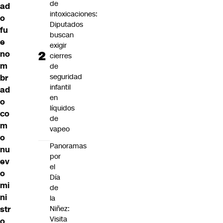
de
ad
intoxicaciones:
o
Diputados
fu
buscan
e
exigir
no
cierres
m
de
seguridad
br
infantil
ad
en
o
líquidos
co
de
m
vapeo
o
Panoramas
nu
por
ev
el
o
Día
mi
de
ni
la
str
Niñez:
Visita
o