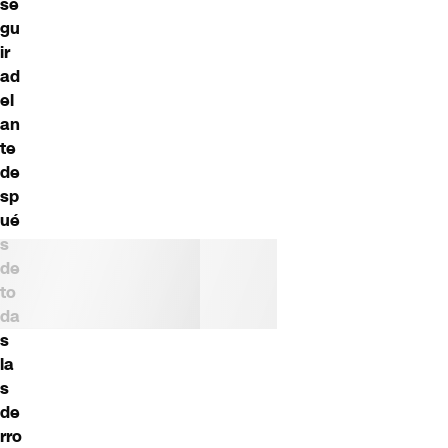
se
gu
ir
ad
el
an
te
de
sp
ué
s
de
to
da
s
la
s
de
rro