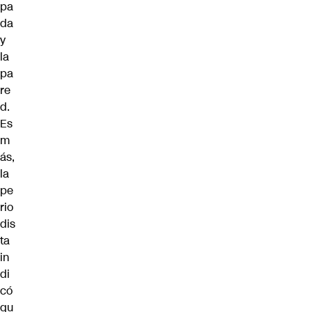
pa
da
y
la
pa
re
d.
Es
m
ás,
la
pe
rio
dis
ta
in
di
có
qu