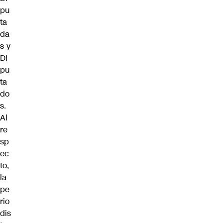
pu
ta
da
s y
Di
pu
ta
do
s.
Al
re
sp
ec
to,
la
pe
rio
dis