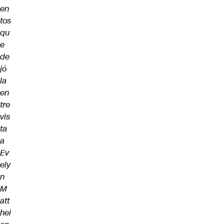
en
tos
qu
e
de
jó
la
en
tre
vis
ta
a
Ev
ely
n
M
att
hei