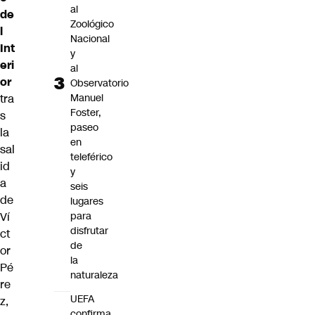
al
de
Zoológico
l
Nacional
Int
y
eri
al
or
Observatorio
tra
Manuel
Foster,
s
paseo
la
en
sal
teleférico
id
y
a
seis
de
lugares
Ví
para
disfrutar
ct
de
or
la
Pé
naturaleza
re
UEFA
z,
confirma