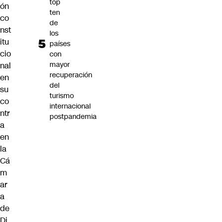
top
ón
ten
co
de
nst
los
itu
países
cio
con
mayor
nal
recuperación
en
del
su
turismo
co
internacional
ntr
postpandemia
a
en
la
Cá
m
ar
a
de
Di