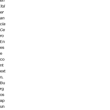
en
Tol
er
an
cia
Ce
ro
En
es
e
co
nt
ext
o,
Bu
rg
os
ap
un