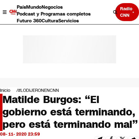
País
Mundo
Negocios
Radio
Podcast y Programas completos
CNN
Futuro 360
Cultura
Servicios
País
Mundo
Negocios
Inicio
#LODIJERONENCNN
Matilde Burgos: “El
Deportes
Programas completos
gobierno está terminando,
Cultura
Servicios
pero está terminando mal”
Bits
CNN Data
08- 11- 2020 23:59
CNN tiempo