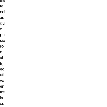
ins
ta
nci
as
qu
e
pu
sie
ro
n
al
Ej
ec
uti
vo
en
tre
la
es