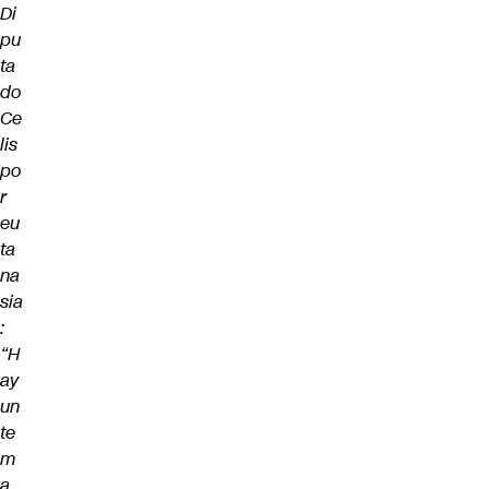
Di
pu
ta
do
Ce
lis
po
r
eu
ta
na
sia
:
“H
ay
un
te
m
a