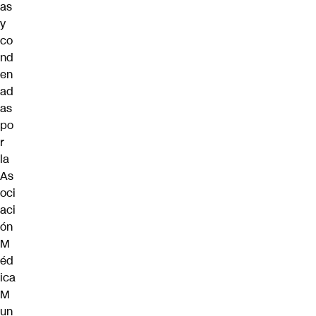
as
y
co
nd
en
ad
as
po
r
la
As
oci
aci
ón
M
éd
ica
M
un