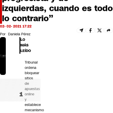
Futuro 360
izquierdas, cuando es todo
Opinión
lo contrario”
02- 02- 2021 17:22
Por
Daniela Pérez
LO
MÁS
LEÍDO
Tribunal
ordena
bloquear
sitios
de
apuestas
online
y
establece
mecanismo