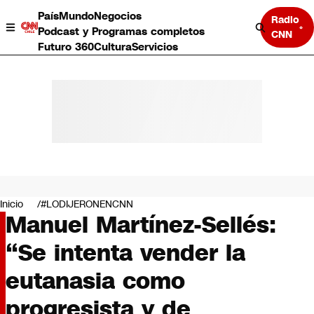
País
Mundo
Negocios
Radio
Podcast y Programas completos
CNN
Futuro 360
Cultura
Servicios
País
Mundo
Negocios
Inicio
#LODIJERONENCNN
Manuel Martínez-Sellés:
Deportes
Programas completos
“Se intenta vender la
Cultura
Servicios
eutanasia como
Bits
CNN Data
progresista y de
CNN tiempo