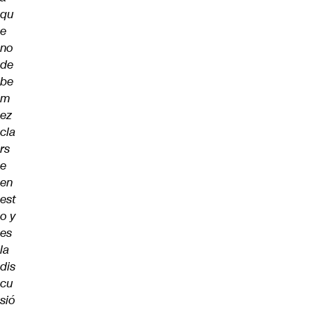
qu
e
no
de
be
m
ez
cla
rs
e
en
est
o y
es
la
dis
cu
sió