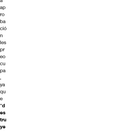
a
ap
ro
ba
ció
n
les
pr
eo
cu
pa
,
ya
qu
e
“
d
es
tru
ye