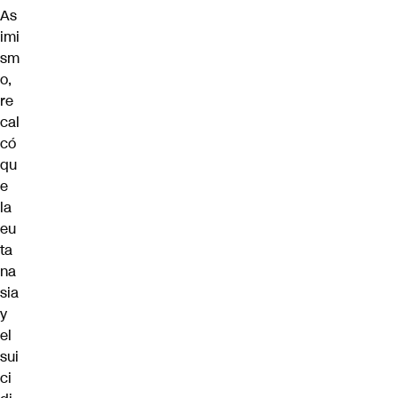
As
imi
sm
o,
re
cal
có
qu
e
la
eu
ta
na
sia
y
el
sui
ci