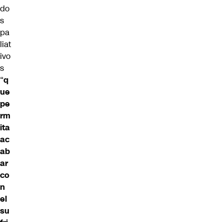
do
s
pa
liat
ivo
s
“
q
ue
pe
rm
ita
ac
ab
ar
co
n
el
su