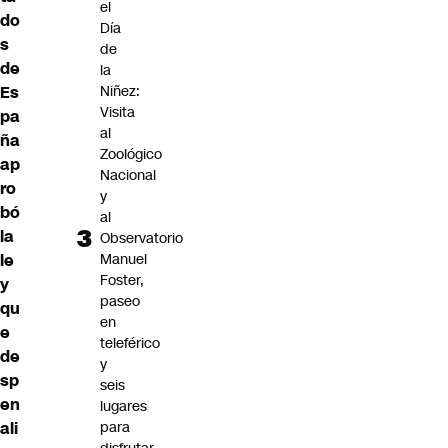
el
do
Día
s
de
de
la
Es
Niñez:
Visita
pa
al
ña
Zoológico
ap
Nacional
ro
y
bó
al
la
Observatorio
le
Manuel
Foster,
y
paseo
qu
en
e
teleférico
de
y
sp
seis
en
lugares
ali
para