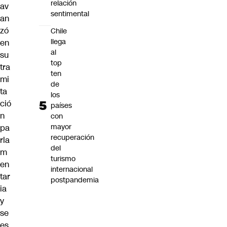
relación
av
sentimental
an
zó
Chile
llega
en
al
su
top
tra
ten
mi
de
ta
los
ció
países
n
con
mayor
pa
recuperación
rla
del
m
turismo
en
internacional
tar
postpandemia
ia
y
se
es