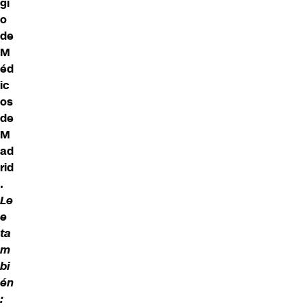
gi
o
de
M
éd
ic
os
de
M
ad
rid
.
Le
e
ta
m
bi
én
: