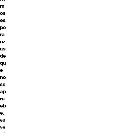
m
os
es
pe
ra
nz
as
de
qu
e
no
se
ap
ru
eb
e
,
es
ve