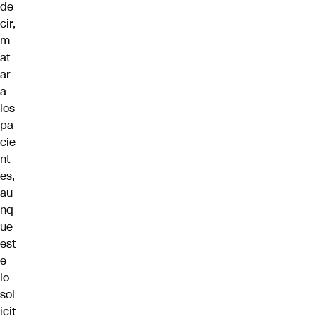
de
cir,
m
at
ar
a
los
pa
cie
nt
es,
au
nq
ue
est
e
lo
sol
icit