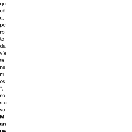
qu
eñ
a,
pe
ro
to
da
vía
te
ne
m
os
”,
so
stu
vo
M
an
ue