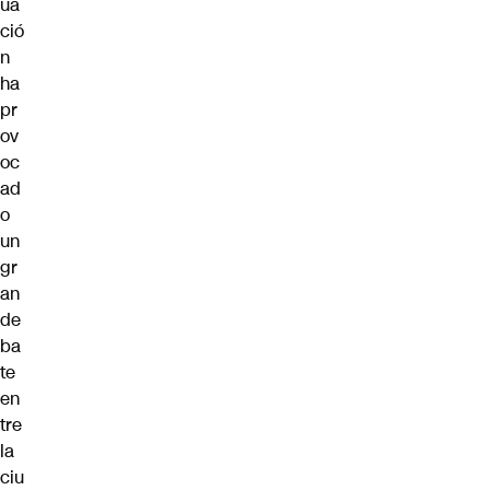
ua
ció
n
ha
pr
ov
oc
ad
o
un
gr
an
de
ba
te
en
tre
la
ciu