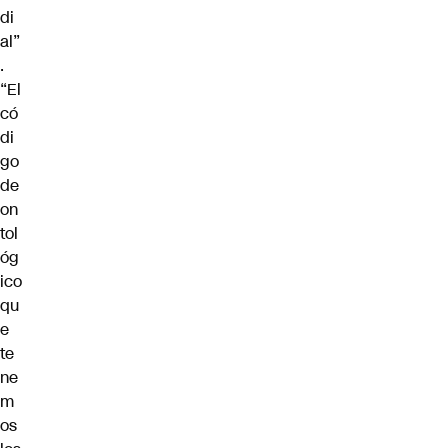
di
al”
.
“El
có
di
go
de
on
tol
óg
ico
qu
e
te
ne
m
os