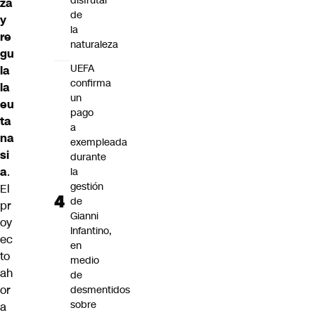
disfrutar
za
de
y
la
re
naturaleza
gu
UEFA
la
confirma
la
un
eu
pago
ta
a
na
exempleada
si
durante
a
.
la
gestión
El
de
pr
Gianni
oy
Infantino,
ec
en
to
medio
ah
de
or
desmentidos
sobre
a