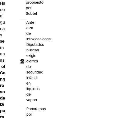
propuesto
Ha
por
ce
Subtel
al
gu
Ante
alza
na
de
s
intoxicaciones:
se
Diputados
m
buscan
an
exigir
as,
cierres
el
de
seguridad
Co
infantil
ng
en
re
líquidos
so
de
de
vapeo
Di
Panoramas
pu
por
ta