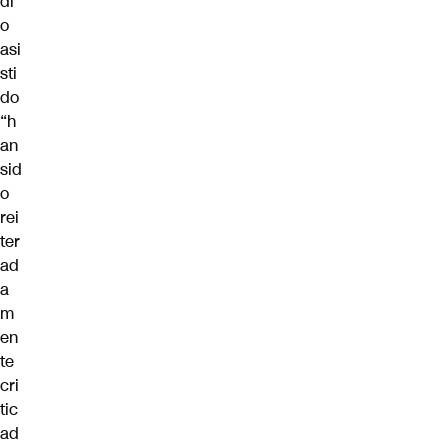
di
o
asi
sti
do
“h
an
sid
o
rei
ter
ad
a
m
en
te
cri
tic
ad