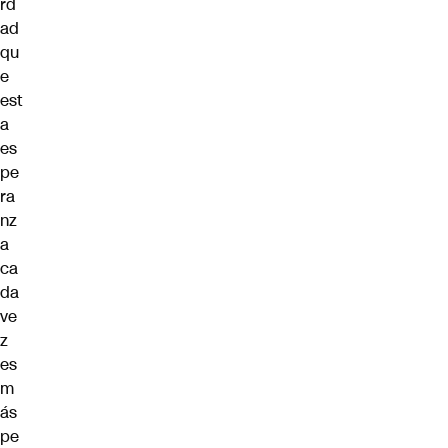
rd
ad
qu
e
est
a
es
pe
ra
nz
a
ca
da
ve
z
es
m
ás
pe