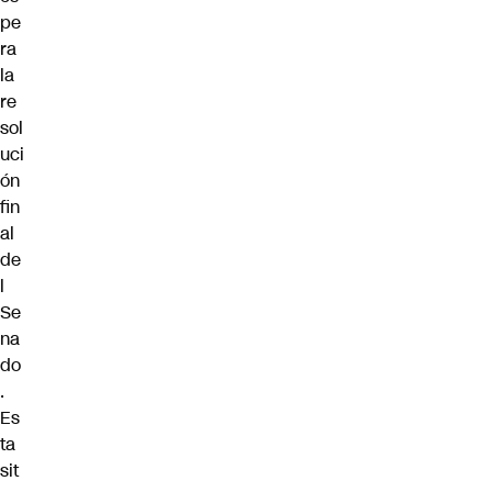
pe
ra
la
re
sol
uci
ón
fin
al
de
l
Se
na
do
.
Es
ta
sit