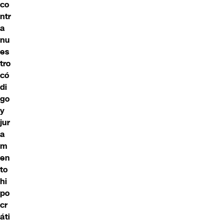
co
ntr
a
nu
es
tro
có
di
go
y
jur
a
m
en
to
hi
po
cr
áti