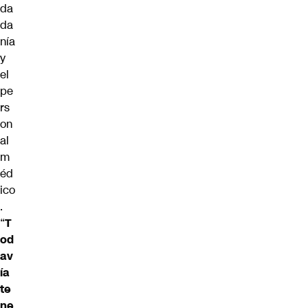
da
da
nía
y
el
pe
rs
on
al
m
éd
ico
.
“
T
od
av
ía
te
ne