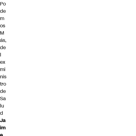
Po
de
m
os
M
ás,
de
l
ex
mi
nis
tro
de
Sa
lu
d
Ja
im
e