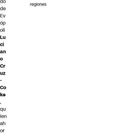
do
regiones
de
Ev
óp
oli
Lu
ci
an
o
Cr
uz
-
Co
ke
,
qu
ien
ah
or