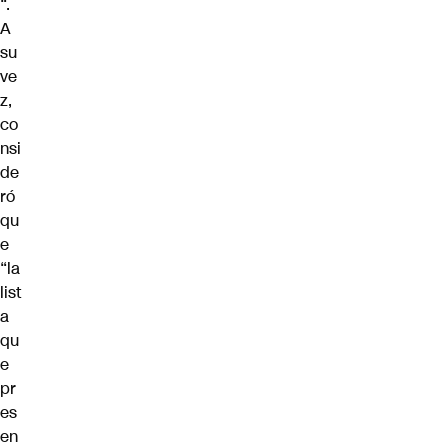
“.
A
su
ve
z,
co
nsi
de
ró
qu
e
“la
list
a
qu
e
pr
es
en