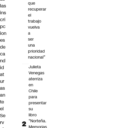
que
las
recuperar
ins
el
cri
trabajo
pc
vuelva
ion
a
ser
es
una
de
prioridad
ca
nacional”
nd
Julieta
id
Venegas
at
aterriza
ur
en
as
Chile
an
para
te
presentar
el
su
libro
Se
“Norteña.
rv
Memorias