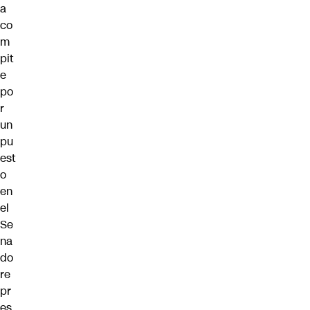
a
co
m
pit
e
po
r
un
pu
est
o
en
el
Se
na
do
re
pr
es