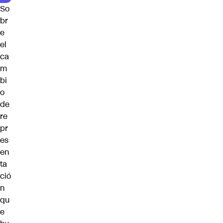
So
br
e
el
ca
m
bi
o
de
re
pr
es
en
ta
ció
n
qu
e