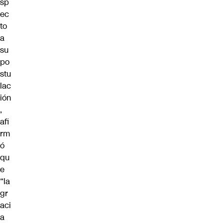
sp
ec
to
a
su
po
stu
lac
ión
,
afi
rm
ó
qu
e
“la
gr
aci
a