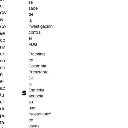
se
e,
sabe
CN
de
N
la
Ch
investigación
contra
ile
el
co
PDG
nv
er
Fracking
en
só
Colombia:
co
Presidente
n
De
el
la
ac
Espriella
tu
anuncia
al
su
uso
di
"sostenible"
pu
en
ta
varias