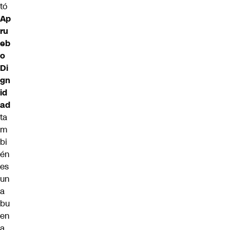
tó
Ap
ru
eb
o
Di
gn
id
ad
ta
m
bi
én
es
un
a
bu
en
a