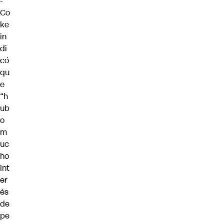
-
Co
ke
in
di
có
qu
e
“h
ub
o
m
uc
ho
int
er
és
de
pe