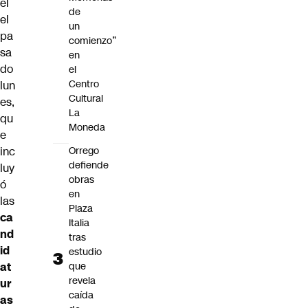
el
de
el
un
pa
comienzo”
sa
en
do
el
Centro
lun
Cultural
es,
La
qu
Moneda
e
inc
Orrego
defiende
luy
obras
ó
en
las
Plaza
ca
Italia
nd
tras
id
estudio
at
que
revela
ur
caída
as