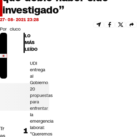
Futuro 360
investigado”
Opinión
27- 08- 2021 23:28
Por
cluco
LO
MÁS
LEÍDO
UDI
entrega
al
Gobierno
20
propuestas
para
enfrentar
la
emergencia
laboral:
Tr
“Queremos
as