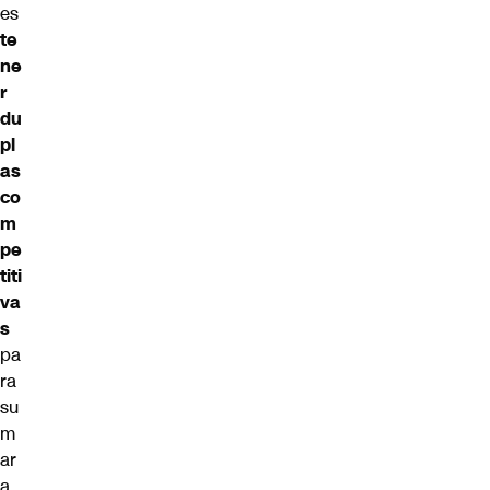
es
te
ne
r
du
pl
as
co
m
pe
titi
va
s
pa
ra
su
m
ar
a