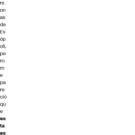
rs
on
as
de
Ev
óp
oli,
pe
ro
m
e
pa
re
ció
qu
e
es
ta
es