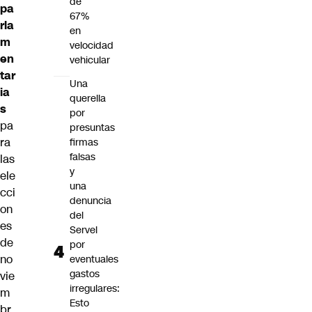
de
pa
67%
rla
en
m
velocidad
en
vehicular
tar
Una
ia
querella
s
por
pa
presuntas
ra
firmas
falsas
las
y
ele
una
cci
denuncia
on
del
es
Servel
de
por
no
eventuales
gastos
vie
irregulares:
m
Esto
br