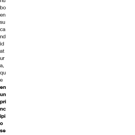
hu
bo
en
su
ca
nd
id
at
ur
a,
qu
e
en
un
pri
nc
ipi
o
se