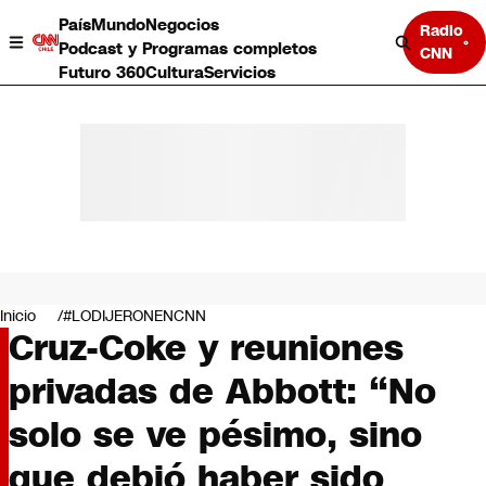
País
Mundo
Negocios
Radio
Podcast y Programas completos
CNN
Futuro 360
Cultura
Servicios
País
Mundo
Negocios
Inicio
#LODIJERONENCNN
Cruz-Coke y reuniones
Deportes
Programas completos
privadas de Abbott: “No
Cultura
Servicios
solo se ve pésimo, sino
Bits
CNN Data
que debió haber sido
CNN tiempo