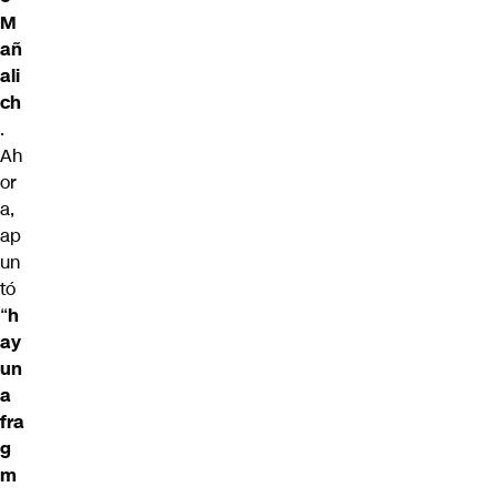
M
añ
ali
ch
.
Ah
or
a,
ap
un
tó
“
h
ay
un
a
fra
g
m