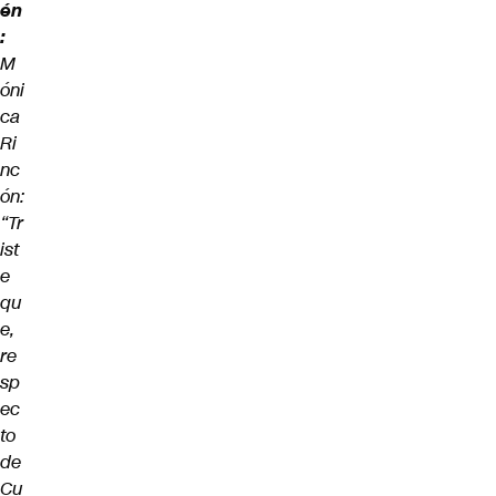
én
:
M
óni
ca
Ri
nc
ón:
“Tr
ist
e
qu
e,
re
sp
ec
to
de
Cu