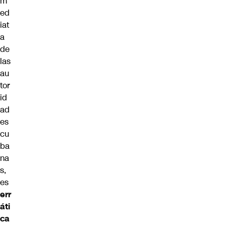
m
ed
iat
a
de
las
au
tor
id
ad
es
cu
ba
na
s,
es
err
áti
ca