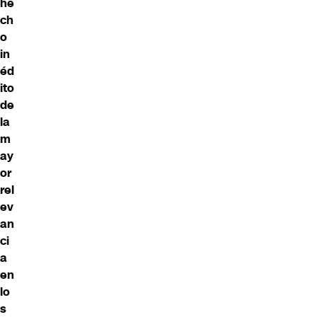
he
ch
o
in
éd
ito
de
la
m
ay
or
rel
ev
an
ci
a
en
lo
s