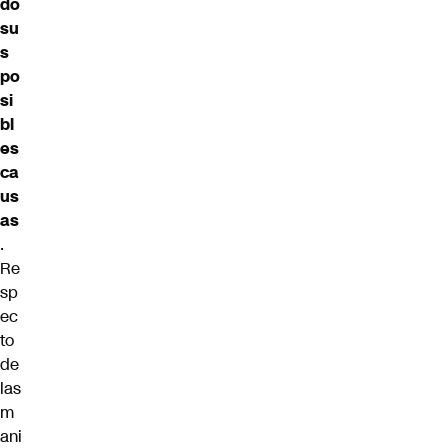
dó
su
s
po
si
bl
es
ca
us
as
.
Re
sp
ec
to
de
las
m
ani