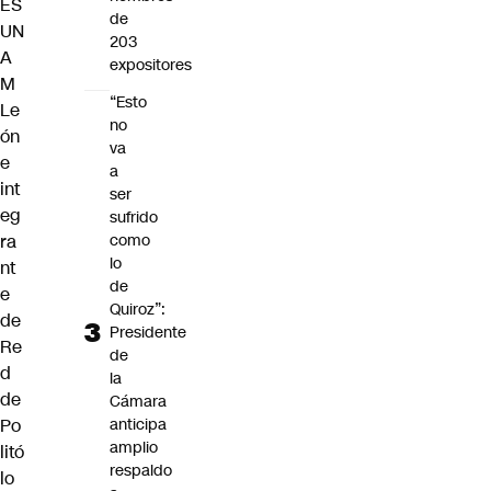
ES
de
UN
203
A
expositores
M
“Esto
Le
no
ón
va
e
a
int
ser
eg
sufrido
ra
como
lo
nt
de
e
Quiroz”:
de
Presidente
Re
de
d
la
de
Cámara
Po
anticipa
amplio
litó
respaldo
lo