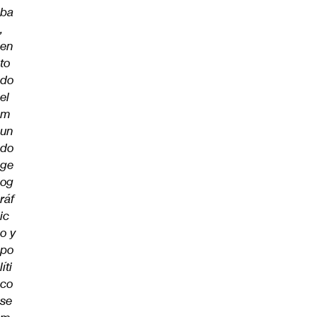
ba
,
en
to
do
el
m
un
do
ge
og
ráf
ic
o y
po
líti
co
se