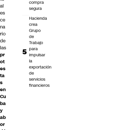
compra
al
segura
es
Hacienda
ce
crea
na
Grupo
rio
de
de
Trabajo
las
para
pr
impulsar
la
ot
exportación
es
de
ta
servicios
s
financieros
en
Cu
ba
y
ab
or