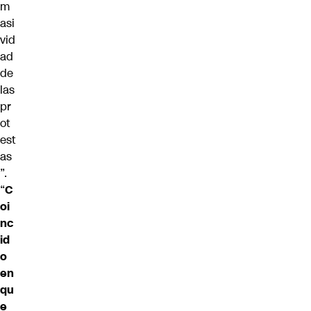
m
asi
vid
ad
de
las
pr
ot
est
as
”.
“
C
oi
nc
id
o
en
qu
e