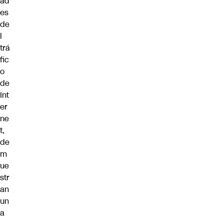
ad
es
de
l
trá
fic
o
de
Int
er
ne
t,
de
m
ue
str
an
un
a