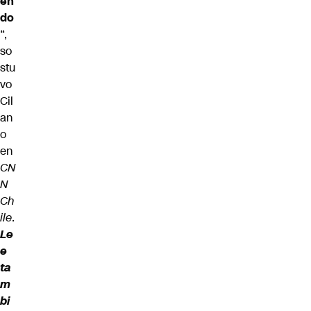
en
do
“,
so
stu
vo
Cil
an
o
en
CN
N
Ch
ile
.
Le
e
ta
m
bi