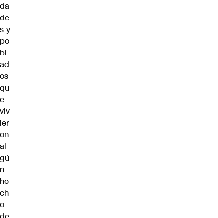
da
de
s y
po
bl
ad
os
qu
e
viv
ier
on
al
gú
n
he
ch
o
de