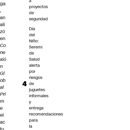
a
ga
proyectos
,
de
an
seguridad
ali
Día
zó
del
en
Niño:
Co
Seremi
ne
de
xió
Salud
alerta
n
por
Gl
riesgos
ob
de
al
juguetes
Pri
informales
m
y
e
entrega
recomendaciones
el
para
ac
la
tu