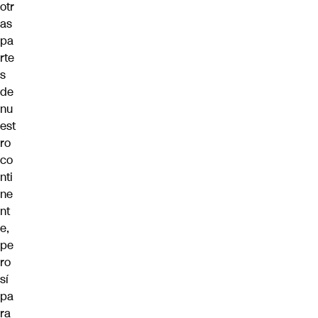
otr
as
pa
rte
s
de
nu
est
ro
co
nti
ne
nt
e,
pe
ro
sí
pa
ra