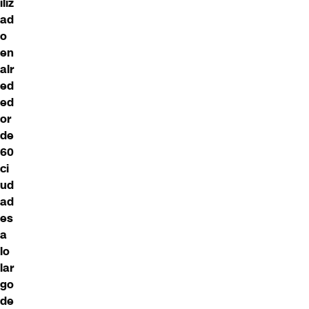
iliz
ad
o
en
alr
ed
ed
or
de
60
ci
ud
ad
es
a
lo
lar
go
de