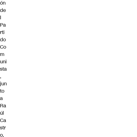
ón
de
l
Pa
rti
do
Co
m
uni
sta
,
jun
to
a
Ra
úl
Ca
str
o,