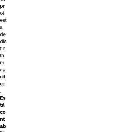
pr
ot
est
a
de
dis
tin
ta
m
ag
nit
ud
.
Es
tá
co
nt
ab