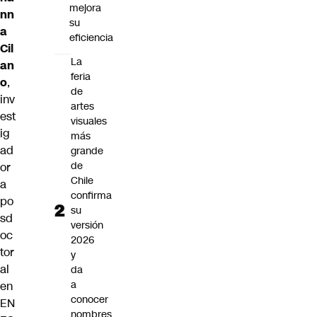
mejora
nn
su
a
eficiencia
Cil
La
an
feria
o
,
de
inv
artes
est
visuales
ig
más
ad
grande
de
or
Chile
a
confirma
po
su
sd
versión
oc
2026
tor
y
al
da
a
en
conocer
EN
nombres