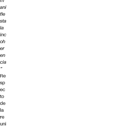
m
ani
fie
sta
la
inc
oh
er
en
cia
”
Re
sp
ec
to
de
la
re
uni