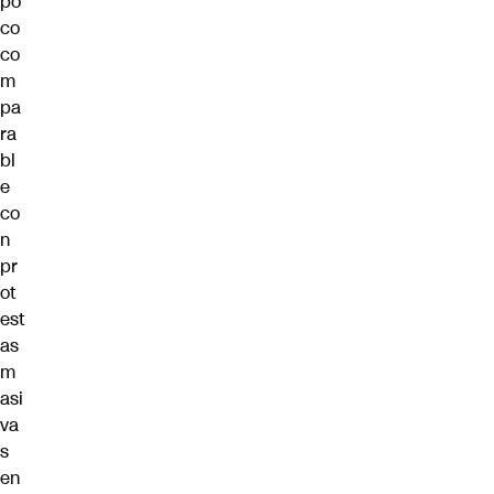
po
co
co
m
pa
ra
bl
e
co
n
pr
ot
est
as
m
asi
va
s
en