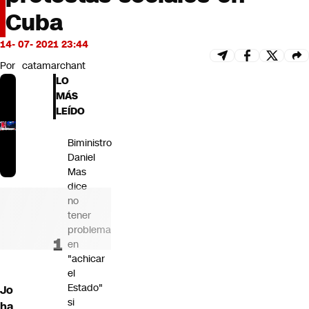
Futuro 360
Cuba
Opinión
14- 07- 2021 23:44
Por
catamarchant
LO
MÁS
LEÍDO
Biministro
Daniel
Mas
dice
no
tener
problema
en
"achicar
el
Estado"
Jo
si
ha