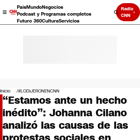
País
Mundo
Negocios
Radio
Podcast y Programas completos
CNN
Futuro 360
Cultura
Servicios
País
Mundo
Negocios
Inicio
#LODIJERONENCNN
“Estamos ante un hecho
Deportes
Programas completos
inédito”: Johanna Cilano
Cultura
Servicios
analizó las causas de las
Bits
CNN Data
protestas sociales en
CNN tiempo