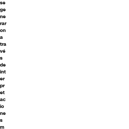
se
ge
ne
rar
on
a
tra
vé
s
de
int
er
pr
et
ac
io
ne
s
m