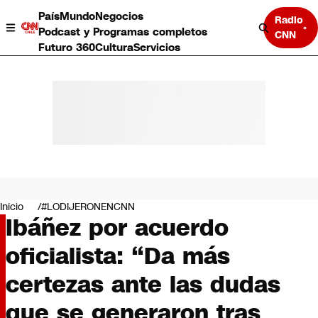
País
Mundo
Negocios
Radio
Podcast y Programas completos
CNN
Futuro 360
Cultura
Servicios
País
Mundo
Negocios
Inicio
#LODIJERONENCNN
Ibáñez por acuerdo
Deportes
Programas completos
oficialista: “Da más
Cultura
Servicios
certezas ante las dudas
Bits
CNN Data
que se generaron tras
CNN tiempo