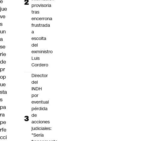
e
provisoria
jue
tras
ve
encerrona
s
frustrada
un
a
escolta
a
del
se
exministro
rie
Luis
de
Cordero
pr
Director
op
del
ue
INDH
sta
por
s
eventual
pa
pérdida
ra
de
pe
acciones
judiciales:
rfe
"Sería
cci