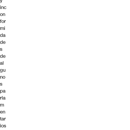
y
inc
on
for
mi
da
de
s
de
al
gu
no
s
pa
rla
m
en
tar
ios