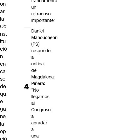
francamente
on
un
ar
retroceso
la
importante"
Co
Daniel
nst
Manouchehri
itu
(PS)
ció
responde
n
a
en
crítica
de
ca
Magdalena
so
Piñera:
de
“No
qu
llegamos
e
al
ga
Congreso
ne
a
agradar
la
a
op
una
ció