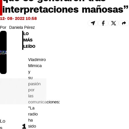
Futuro 360
interpretaciones mañosas”
Opinión
12- 08- 2022 10:58
Por
Daniela Pérez
LO
MÁS
LEÍDO
Vladimiro
Mimica
y
su
pasión
por
las
comunicaciones:
"La
radio
ha
Lo
sido
s