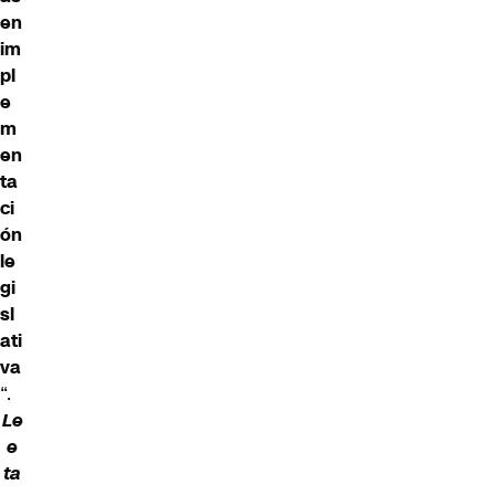
en
im
pl
e
m
en
ta
ci
ón
le
gi
sl
ati
va
“.
Le
e
ta