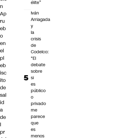
élite”
n
Iván
Ap
Arriagada
ru
y
eb
la
o
crisis
en
de
el
Codelco:
pl
"El
debate
eb
sobre
isc
si
ito
es
de
público
sal
o
id
privado
a
me
parece
de
que
l
es
pr
menos