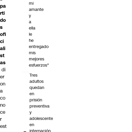
mi
pa
amante
rti
y
do
a
s
ella
ofi
le
he
ci
entregado
ali
mis
st
mejores
as
esfuerzos"
di
Tres
er
adultos
on
quedan
a
en
co
prisión
no
preventiva
ce
y
adolescente
r
en
est
internación