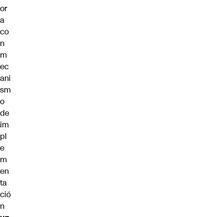
or
a
co
n
m
ec
ani
sm
o
de
im
pl
e
m
en
ta
ció
n