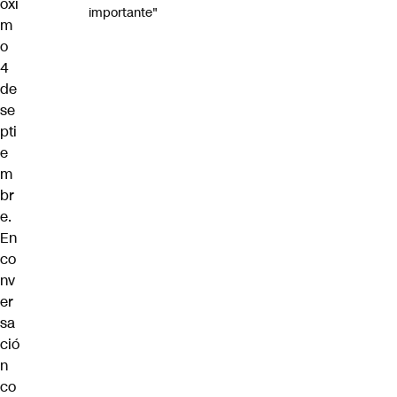
óxi
importante"
m
o
4
de
se
pti
e
m
br
e.
En
co
nv
er
sa
ció
n
co