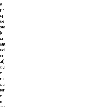
a
pr
op
ue
sta
(c
on
stit
uci
on
al)
qu
e
re
qu
ier
e
m