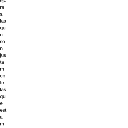
ejo
ra
s,
las
qu
e
so
n
jus
ta
m
en
te
las
qu
e
est
a
m