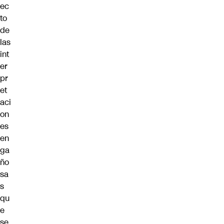
ec
to
de
las
int
er
pr
et
aci
on
es
en
ga
ño
sa
s
qu
e
se