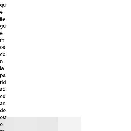
qu
e
lle
gu
e
m
os
co
n
la
pa
rid
ad
cu
an
do
est
e