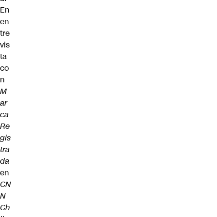
En
en
tre
vis
ta
co
n
M
ar
ca
Re
gis
tra
da
en
CN
N
Ch