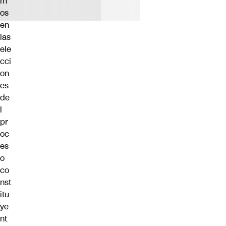
m
os
en
las
ele
cci
on
es
de
l
pr
oc
es
o
co
nst
itu
ye
nt