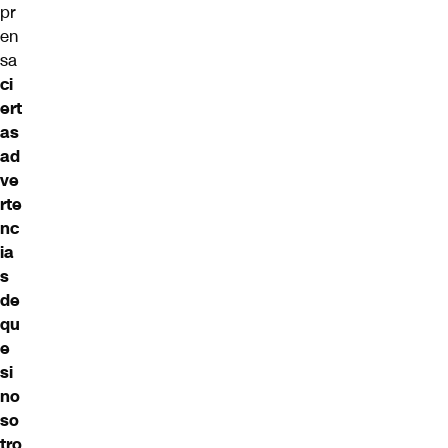
pr
en
sa
ci
ert
as
ad
ve
rte
nc
ia
s
de
qu
e
si
no
so
tro