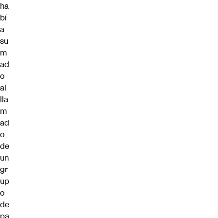
ha
bí
a
su
m
ad
o
al
lla
m
ad
o
de
un
gr
up
o
de
pa