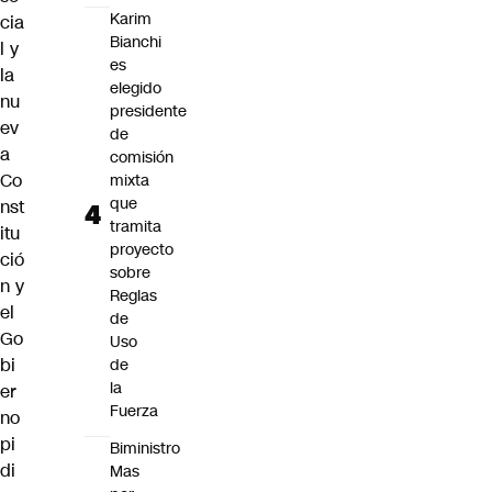
Karim
cia
Bianchi
l y
es
la
elegido
nu
presidente
ev
de
a
comisión
Co
mixta
que
nst
tramita
itu
proyecto
ció
sobre
n y
Reglas
el
de
Go
Uso
bi
de
la
er
Fuerza
no
pi
Biministro
di
Mas