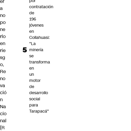
por
er
contratación
a
de
no
196
po
jóvenes
ne
en
rlo
Collahuasi:
en
"La
minería
rie
se
sg
transforma
o,
en
Re
un
no
motor
va
de
ció
desarrollo
social
n
para
Na
Tarapacá"
cio
nal
(R