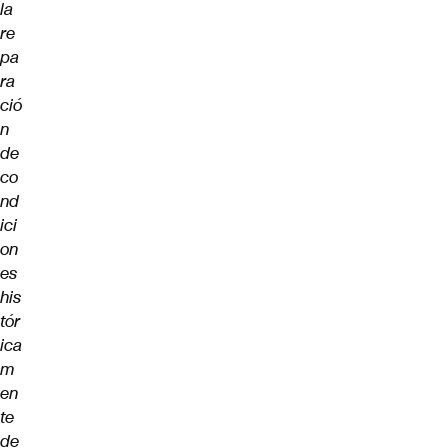
la
re
pa
ra
ció
n
de
co
nd
ici
on
es
his
tór
ica
m
en
te
de