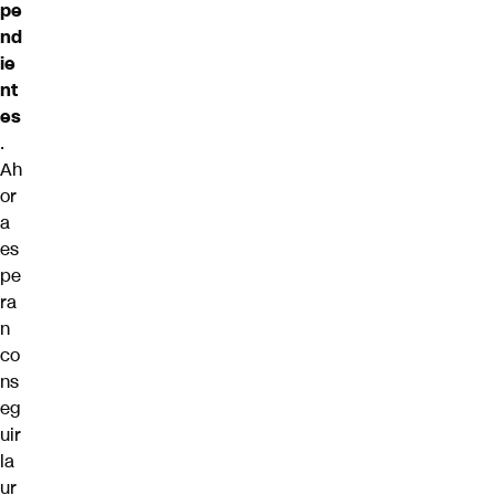
pe
nd
ie
nt
es
.
Ah
or
a
es
pe
ra
n
co
ns
eg
uir
la
ur