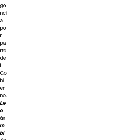
ge
nci
a
po
r
pa
rte
de
l
Go
bi
er
no.
Le
e
ta
m
bi