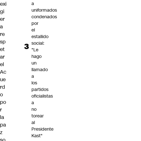
exi
a
uniformados
gi
condenados
er
por
a
el
re
estallido
sp
social:
et
"Le
ar
hago
un
el
llamado
Ac
a
ue
los
rd
partidos
o
oficialistas
po
a
r
no
torear
la
al
pa
Presidente
z
Kast"
so