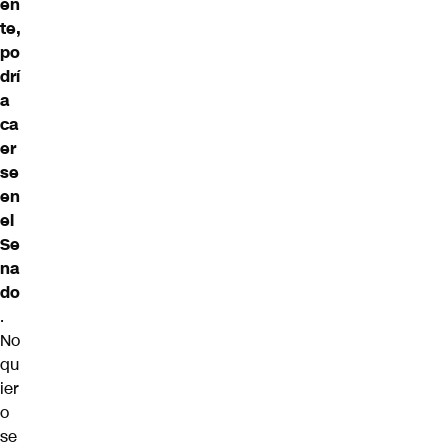
en
te,
po
drí
a
ca
er
se
en
el
Se
na
do
.
No
qu
ier
o
se