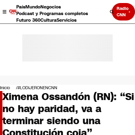
País
Mundo
Negocios
Radio
Podcast y Programas completos
CNN
Futuro 360
Cultura
Servicios
País
Mundo
Negocios
Inicio
#LODIJERONENCNN
Ximena Ossandón (RN): “Si
Deportes
Programas completos
no hay paridad, va a
Cultura
Servicios
terminar siendo una
Bits
CNN Data
Constitución coja”
CNN tiempo