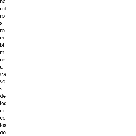
no
sot
ro
s
re
ci
bi
m
os
a
tra
vé
s
de
los
m
ed
ios
de