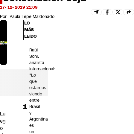
Futuro 360
17- 12- 2019 21:09
Opinión
Por
Paula Lepe Maldonado
LO
MÁS
LEÍDO
Raúl
Sohr,
analista
internacional:
"Lo
que
estamos
viendo
entre
Brasil
y
Lu
Argentina
eg
es
o
un