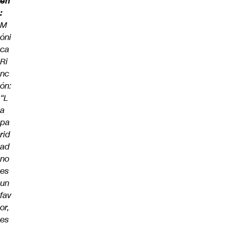
én
:
M
óni
ca
Ri
nc
ón:
“L
a
pa
rid
ad
no
es
un
fav
or,
es