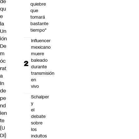
de
quiebre
qu
que
e
tomará
la
bastante
tiempo"
Un
ión
Influencer
De
mexicano
m
muere
baleado
óc
durante
rat
transmisión
a
en
In
vivo
de
Schalper
pe
y
nd
el
ien
debate
te
sobre
(U
los
DI)
indultos