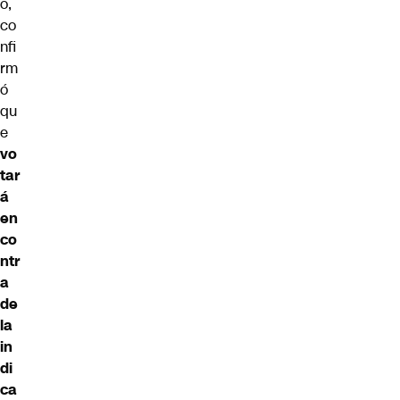
o,
co
nfi
rm
ó
qu
e
vo
tar
á
en
co
ntr
a
de
la
in
di
ca