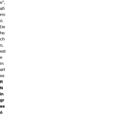
e”,
afi
rm
ó.
De
he
ch
o,
est
e
m
art
es
R
N
in
gr
es
ó