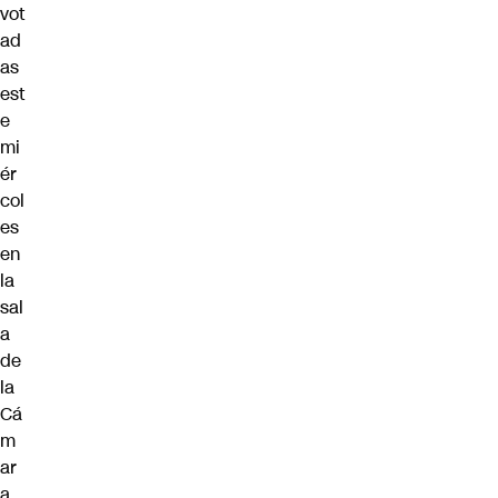
vot
ad
as
est
e
mi
ér
col
es
en
la
sal
a
de
la
Cá
m
ar
a.