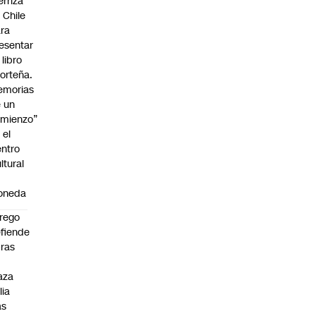
erriza
 Chile
ra
esentar
 libro
orteña.
emorias
 un
mienzo”
 el
ntro
ltural
a
oneda
rego
fiende
ras
n
aza
lia
as