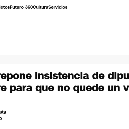
letos
Futuro 360
Cultura
Servicios
epone insistencia de dip
re para que no quede un 
MÁS
O