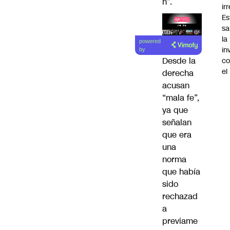
n”.
ir
Es
sa
Lea el
la
powered
artículo
in
by
Desde la
co
el
derecha
acusan
“mala fe”,
ya que
señalan
que era
una
norma
que había
sido
rechazad
a
previame