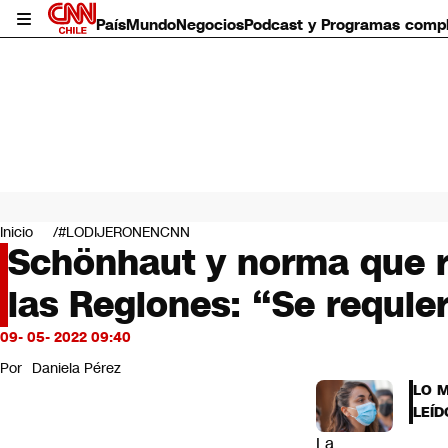
País
Mundo
Negocios
Podcast y Programas comp
País
Mundo
Inicio
#LODIJERONENCNN
Negocios
Schönhaut y norma que r
Deportes
las Regiones: “Se requie
Programas completos
Cultura
Servicios
09- 05- 2022 09:40
Bits
Por
Daniela Pérez
CNN Data
LO 
CNN tiempo
LEÍD
Futuro 360
La
Opinión