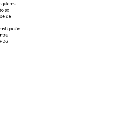
regulares:
to se
be de
vestigación
ntra
 PDG