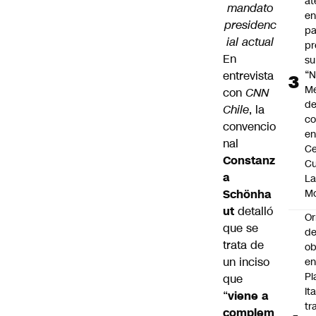
at
mandato
en
presidenc
pa
ial actual
pr
En
su
entrevista
“N
M
con
CNN
de
Chile
, la
co
convencio
en
nal
Ce
Constanz
Cu
a
L
Schönha
M
ut
detalló
Or
que se
de
trata de
ob
un inciso
e
Pl
que
Ita
“
viene a
tr
complem