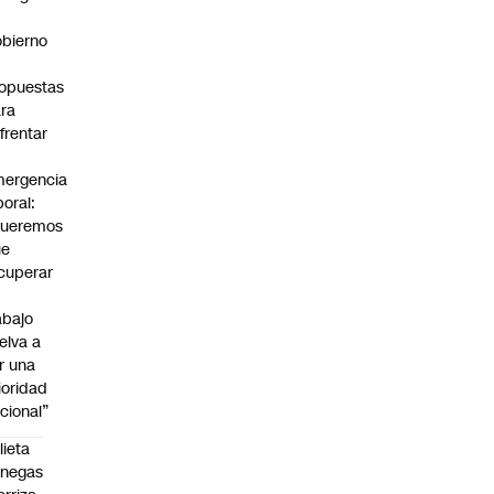
bierno
0
opuestas
ra
frentar
ergencia
boral:
Queremos
ue
cuperar
abajo
elva a
r una
ioridad
cional”
lieta
enegas