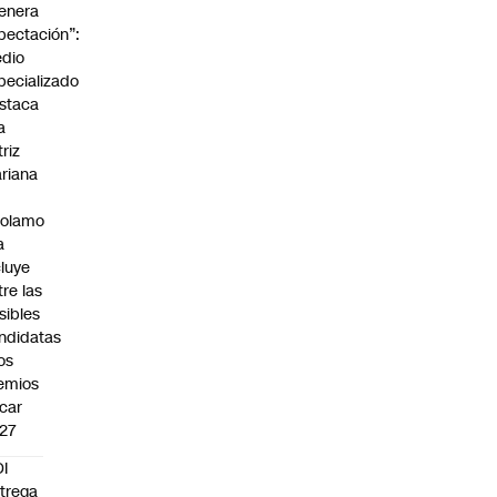
enera
pectación”:
dio
pecializado
staca
a
triz
riana
rolamo
a
cluye
tre las
sibles
ndidatas
los
emios
car
27
I
trega