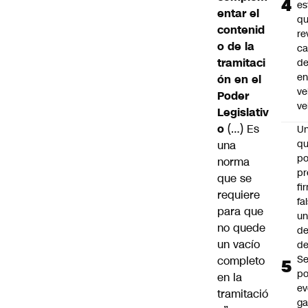
es
entar el
q
contenid
re
o de la
ca
tramitaci
d
e
ón en el
ve
Poder
ve
Legislativ
o
(…) Es
U
qu
una
po
norma
pr
que se
fi
requiere
fa
para que
u
no quede
de
un vacío
de
Se
completo
po
en la
ev
tramitació
ga