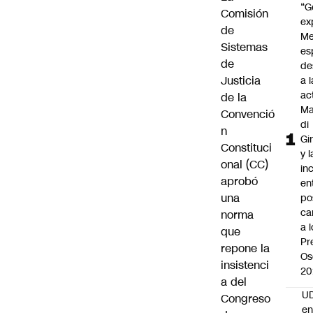
“G
Comisión
ex
de
Me
Sistemas
es
de
de
Justicia
a l
ac
de la
Ma
Convenció
di
n
Gi
Constituci
y l
onal (CC)
in
aprobó
en
una
po
ca
norma
a 
que
Pr
repone la
Os
insistenci
20
a del
UD
Congreso
en