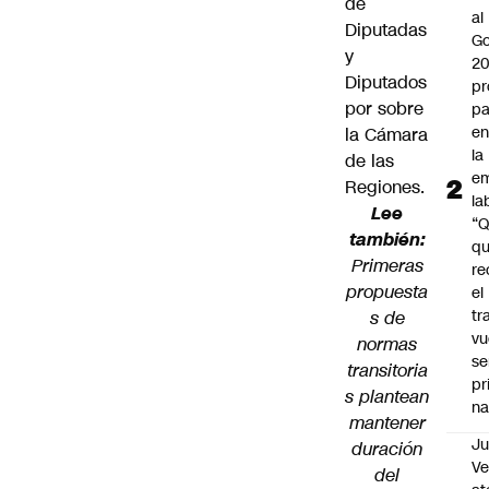
de
al
Diputadas
Go
y
2
Diputados
pr
por sobre
pa
en
la Cámara
la
de las
em
Regiones
.
la
Lee
“
también:
q
Primeras
re
propuesta
el
tr
s de
vu
normas
se
transitoria
pr
s plantean
na
mantener
Ju
duración
V
del