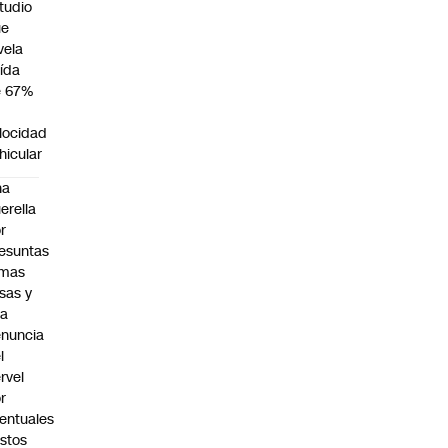
tudio
ue
vela
ída
e 67%
n
locidad
hicular
na
erella
r
esuntas
rmas
lsas y
na
nuncia
l
rvel
r
entuales
stos