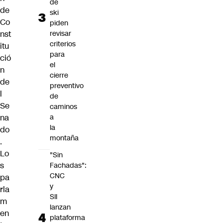
de
de
ski
Co
piden
nst
revisar
criterios
itu
para
ció
el
n
cierre
de
preventivo
l
de
Se
caminos
na
a
la
do
montaña
.
Lo
"Sin
s
Fachadas":
CNC
pa
y
rla
SII
m
lanzan
en
plataforma