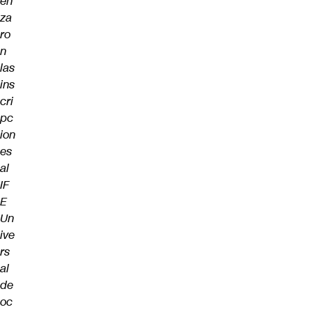
en
za
ro
n
las
ins
cri
pc
ion
es
al
IF
E
Un
ive
rs
al
de
oc