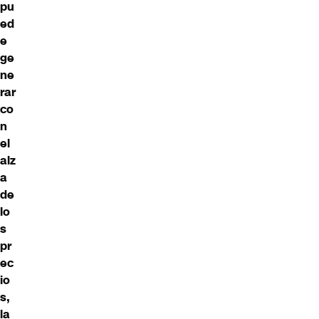
pu
ed
e
ge
ne
rar
co
n
el
alz
a
de
lo
s
pr
ec
io
s,
la