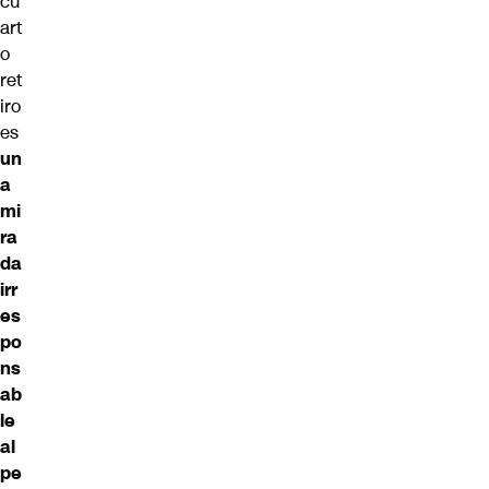
cu
art
o
ret
iro
es
un
a
mi
ra
da
irr
es
po
ns
ab
le
al
pe