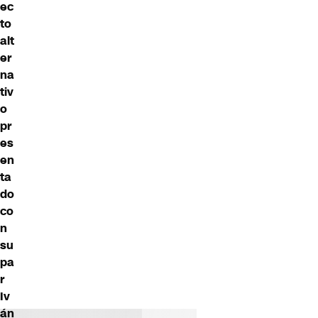
ec
to
alt
er
na
tiv
o
pr
es
en
ta
do
co
n
su
pa
r
Iv
án