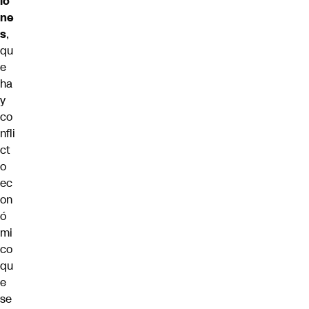
io
ne
s
,
qu
e
ha
y
co
nfli
ct
o
ec
on
ó
mi
co
qu
e
se