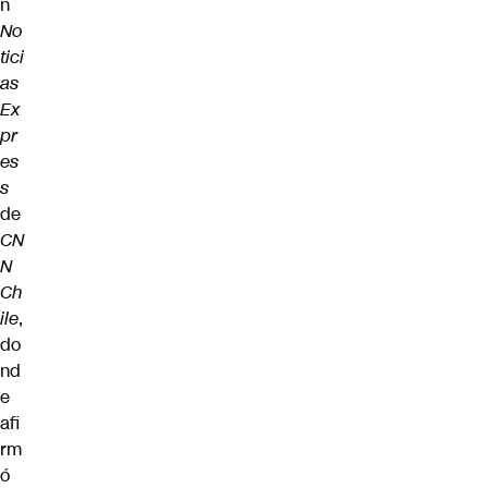
n
No
tici
as
Ex
pr
es
s
de
CN
N
Ch
ile
,
do
nd
e
afi
rm
ó