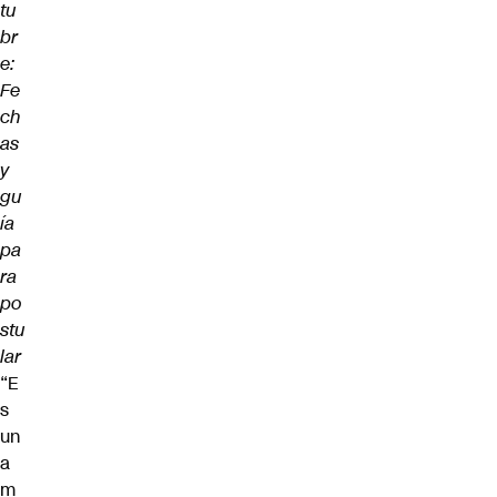
tu
br
e:
Fe
ch
as
y
gu
ía
pa
ra
po
stu
lar
“E
s
un
a
m