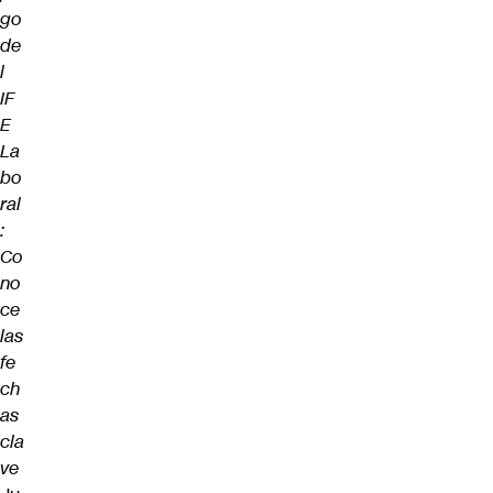
go
de
l
IF
E
La
bo
ral
:
Co
no
ce
las
fe
ch
as
cla
ve