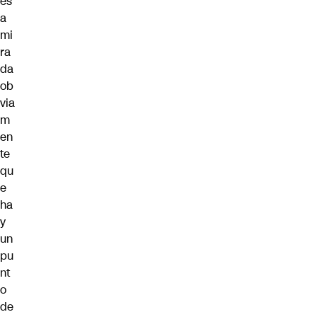
es
a
mi
ra
da
ob
via
m
en
te
qu
e
ha
y
un
pu
nt
o
de