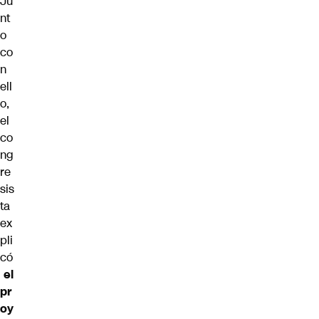
Ju
nt
o
co
n
ell
o,
el
co
ng
re
sis
ta
ex
pli
có
el
pr
oy