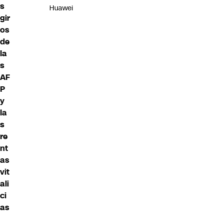
s
Huawei
gir
os
de
la
s
AF
P
y
la
s
re
nt
as
vit
ali
ci
as
.