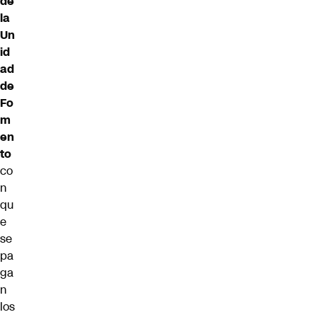
de
la
Un
id
ad
de
Fo
m
en
to
co
n
qu
e
se
pa
ga
n
los