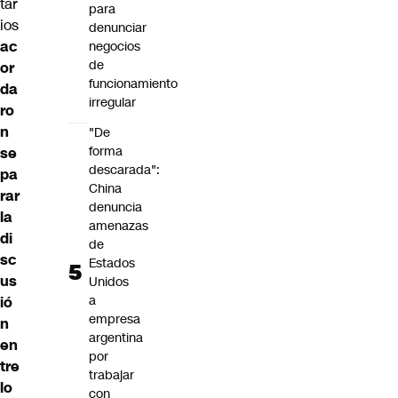
tar
para
ios
denunciar
ac
negocios
de
or
funcionamiento
da
irregular
ro
n
"De
forma
se
descarada":
pa
China
rar
denuncia
la
amenazas
di
de
sc
Estados
us
Unidos
a
ió
empresa
n
argentina
en
por
tre
trabajar
lo
con