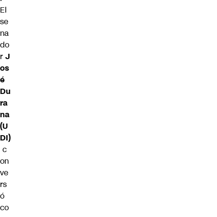
El
se
na
do
r
J
os
é
Du
ra
na
(U
DI)
c
on
ve
rs
ó
co