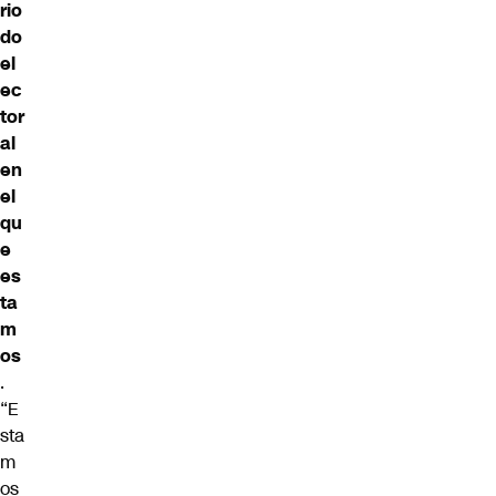
rio
do
el
ec
tor
al
en
el
qu
e
es
ta
m
os
.
“E
sta
m
os