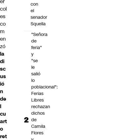
ér
con
col
el
es
senador
co
Squella
m
"Señora
en
de
zó
feria"
la
y
"se
di
le
sc
salió
us
lo
ió
poblacional":
n
Ferias
de
Libres
l
rechazan
dichos
cu
de
art
Camila
o
Flores
ret
y