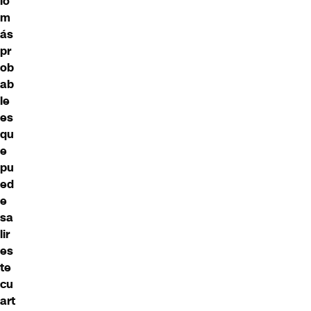
lo
m
ás
pr
ob
ab
le
es
qu
e
pu
ed
e
sa
lir
es
te
cu
art