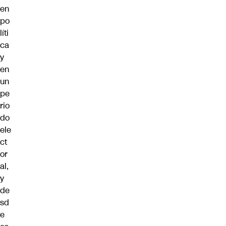
en
po
líti
ca
y
en
un
pe
rio
do
ele
ct
or
al,
y
de
sd
e