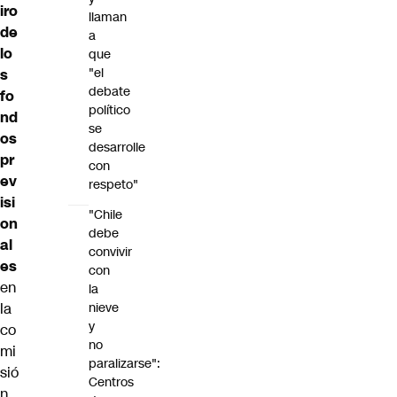
iro
llaman
de
a
lo
que
"el
s
debate
fo
político
nd
se
os
desarrolle
pr
con
ev
respeto"
isi
"Chile
on
debe
al
convivir
es
con
en
la
la
nieve
y
co
no
mi
paralizarse":
sió
Centros
n