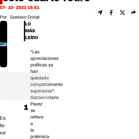
Futuro 360
07- 10- 2021 15:51
Opinión
Por
Gustavo Donat
LO
MÁS
LEÍDO
"Las
apreciaciones
políticas ya
han
quedado
completamente
superadas":
Subsecretario
Pavez
se
refiere
Es
a
te
la
mi
polémica