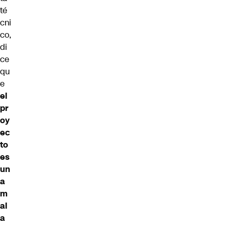
té
cni
co,
di
ce
qu
e
el
pr
oy
ec
to
es
un
a
m
al
a