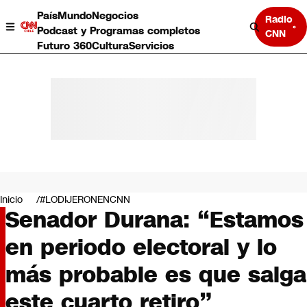
País
Mundo
Negocios
Radio
Podcast y Programas completos
CNN
Futuro 360
Cultura
Servicios
País
Mundo
Negocios
Inicio
#LODIJERONENCNN
Senador Durana: “Estamos
Deportes
Programas completos
en periodo electoral y lo
Cultura
Servicios
más probable es que salga
Bits
CNN Data
este cuarto retiro”
CNN tiempo