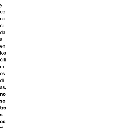
y
co
no
ci
da
s
en
los
últi
m
os
dí
as,
no
so
tro
s
es