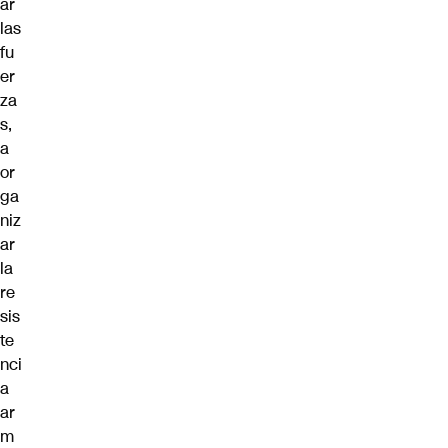
ar
las
fu
er
za
s,
a
or
ga
niz
ar
la
re
sis
te
nci
a
ar
m