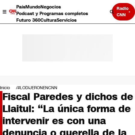
País
Mundo
Negocios
Radio
Podcast y Programas completos
CNN
Futuro 360
Cultura
Servicios
País
Mundo
Negocios
Inicio
#LODIJERONENCNN
Fiscal Paredes y dichos de
Deportes
Programas completos
Llaitul: “La única forma de
Cultura
Servicios
intervenir es con una
Bits
CNN Data
denuncia o querella de la
CNN tiempo