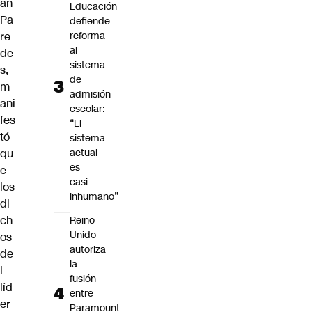
án
Educación
Pa
defiende
re
reforma
al
de
sistema
s
,
de
m
admisión
ani
escolar:
fes
“El
tó
sistema
qu
actual
es
e
casi
los
inhumano”
di
ch
Reino
Unido
os
autoriza
de
la
l
fusión
líd
entre
er
Paramount