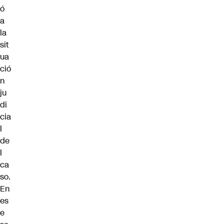
ó
a
la
sit
ua
ció
n
ju
di
cia
l
de
l
ca
so.
En
es
e