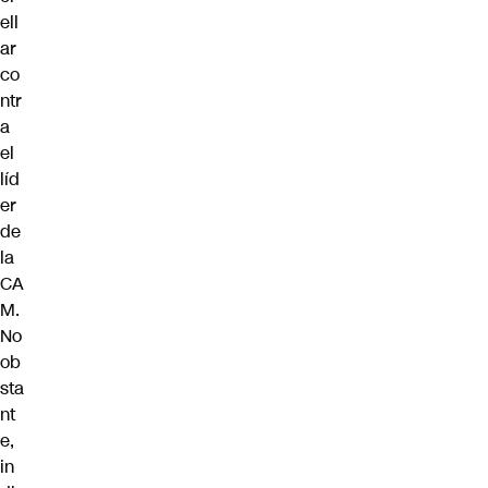
ell
ar
co
ntr
a
el
líd
er
de
la
CA
M
.
No
ob
sta
nt
e,
in