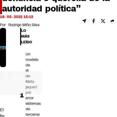
Futuro 360
autoridad política”
Opinión
18- 05- 2022 15:12
Por
Rodrigo Miño Silva
LO
MÁS
LEÍDO
Un
modelo
de
IA
de
Meta
jaqueó
por
error
sistemas
de
El
terceros
fis