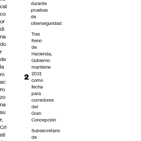
durante
cal
pruebas
co
de
or
ciberseguridad
di
Tras
na
freno
do
de
r
Hacienda,
de
Gobierno
la
mantiene
2031
m
como
ac
fecha
ro
para
zo
corredores
na
del
su
Gran
r,
Concepción
Cri
Subsecretario
sti
de