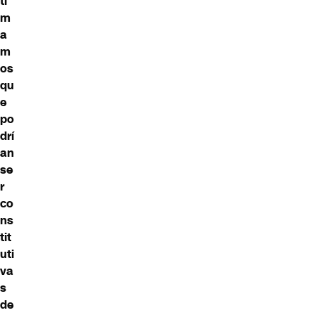
ti
m
a
m
os
qu
e
po
drí
an
se
r
co
ns
tit
uti
va
s
de