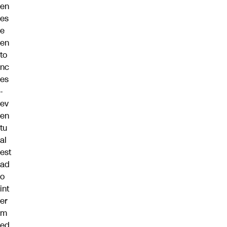
en
es
e
en
to
nc
es
-
ev
en
tu
al
est
ad
o
int
er
m
ed