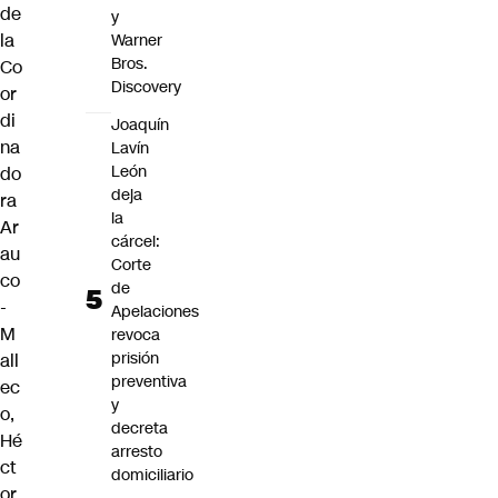
de
y
la
Warner
Bros.
Co
Discovery
or
di
Joaquín
na
Lavín
León
do
deja
ra
la
Ar
cárcel:
au
Corte
co
de
-
Apelaciones
M
revoca
prisión
all
preventiva
ec
y
o,
decreta
Hé
arresto
ct
domiciliario
or