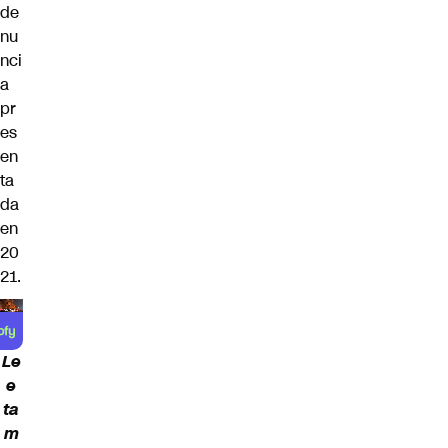
de
nu
nci
a
pr
es
en
ta
da
en
20
21.
Le
e
ta
m