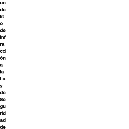
un
de
lit
o
de
inf
ra
cci
ón
a
la
Le
y
de
Se
gu
rid
ad
de