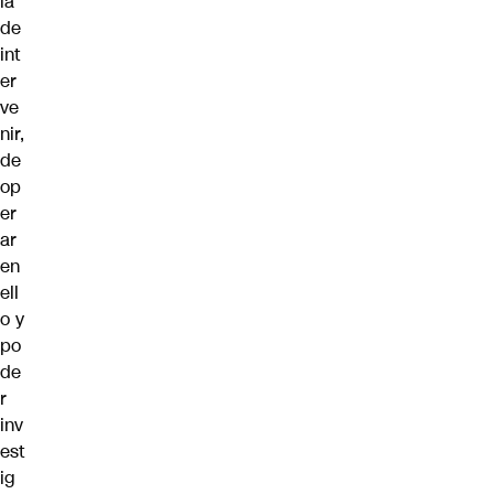
ía
de
int
er
ve
nir,
de
op
er
ar
en
ell
o y
po
de
r
inv
est
ig