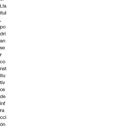
Lla
itul
,
po
drí
an
se
r
co
nst
itu
tiv
os
de
inf
ra
cci
ón