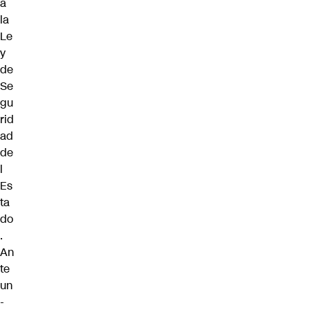
a
la
Le
y
de
Se
gu
rid
ad
de
l
Es
ta
do
.
An
te
un
-