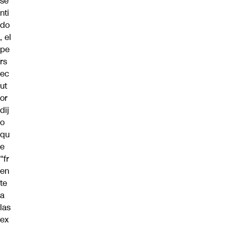
se
nti
do
, el
pe
rs
ec
ut
or
dij
o
qu
e
“fr
en
te
a
las
ex