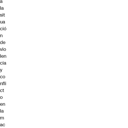
a
la
sit
ua
ció
n
de
vio
len
cia
y
co
nfli
ct
o
en
la
m
ac