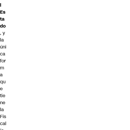
l
Es
ta
do
, y
la
úni
ca
for
m
a
qu
e
tie
ne
la
Fis
cal