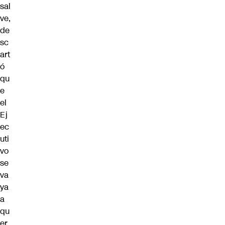
sal
ve,
de
sc
art
ó
qu
e
el
Ej
ec
uti
vo
se
va
ya
a
qu
er