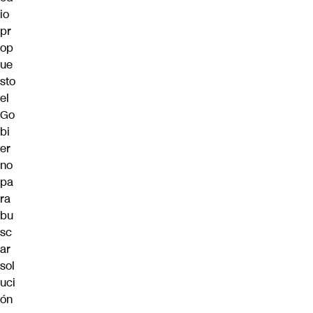
io
pr
op
ue
sto
el
Go
bi
er
no
pa
ra
bu
sc
ar
sol
uci
ón