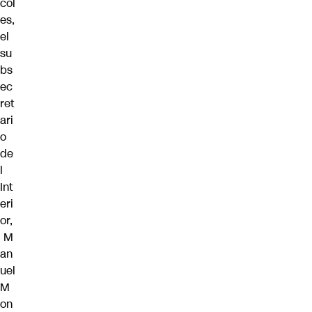
col
es,
el
su
bs
ec
ret
ari
o
de
l
Int
eri
or,
M
an
uel
M
on