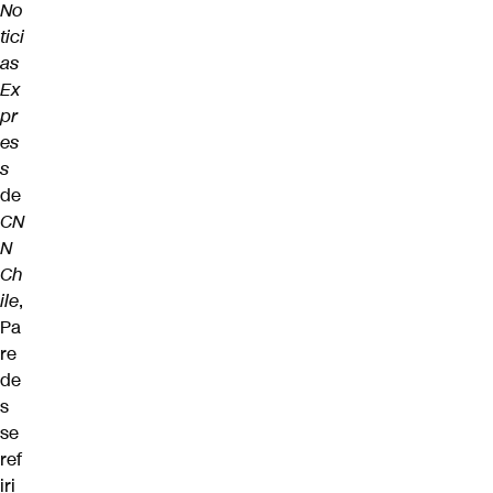
No
tici
as
Ex
pr
es
s
de
CN
N
Ch
ile
,
Pa
re
de
s
se
ref
iri