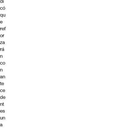
di
có
qu
e
ref
or
za
rá
n
co
n
an
te
ce
de
nt
es
un
a