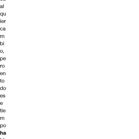
al
qu
ier
ca
m
bi
o,
pe
ro
en
to
do
es
e
tie
m
po
ha