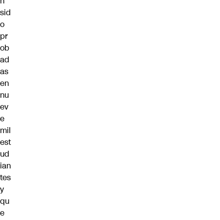
n
sid
o
pr
ob
ad
as
en
nu
ev
e
mil
est
ud
ian
tes
y
qu
e