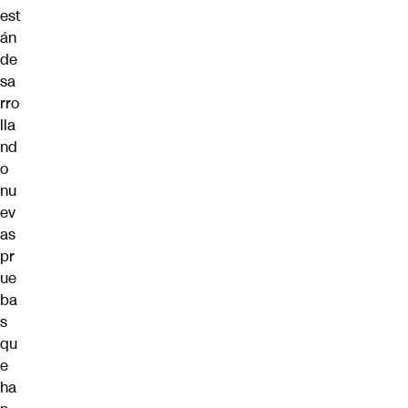
est
án
de
sa
rro
lla
nd
o
nu
ev
as
pr
ue
ba
s
qu
e
ha