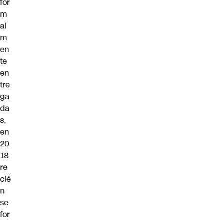
for
m
al
m
en
te
en
tre
ga
da
s,
en
20
18
re
cié
n
se
for