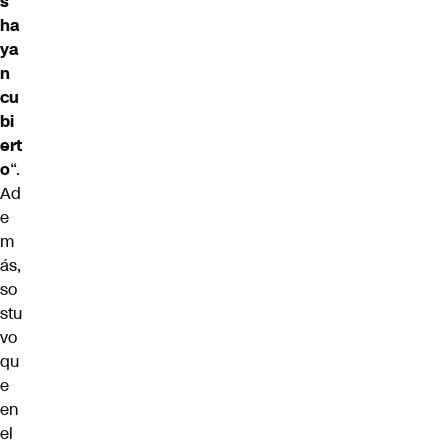
s
ha
ya
n
cu
bi
ert
o
“.
Ad
e
m
ás,
so
stu
vo
qu
e
en
el