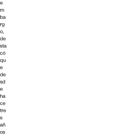
e
m
ba
rg
o,
de
sta
có
qu
e
de
sd
e
ha
ce
tre
s
añ
os