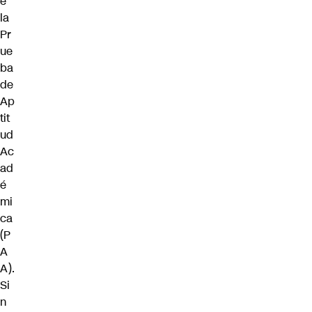
e
la
Pr
ue
ba
de
Ap
tit
ud
Ac
ad
é
mi
ca
(P
A
A).
Si
n