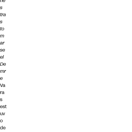
ne
s
tra
s
to
m
ar
se
el
De
mr
e
Va
ra
s
est
uv
o
de