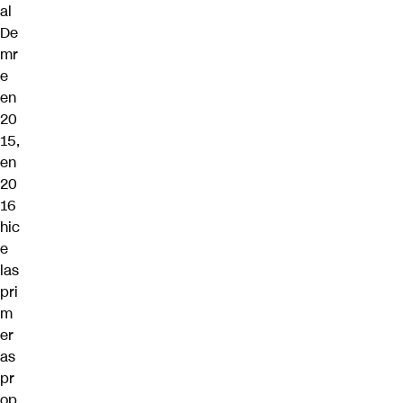
al
De
mr
e
en
20
15,
en
20
16
hic
e
las
pri
m
er
as
pr
op