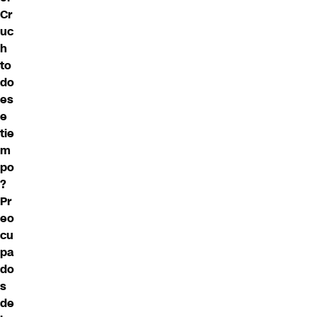
Cr
uc
h
to
do
es
e
tie
m
po
?
Pr
eo
cu
pa
do
s
de