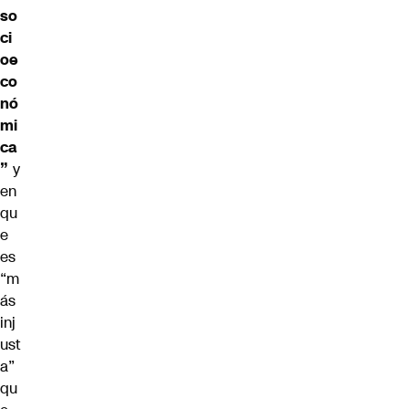
so
ci
oe
co
nó
mi
ca
”
y
en
qu
e
es
“m
ás
inj
ust
a”
qu