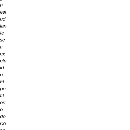
n
est
ud
ian
te
se
a
ex
clu
id
o:
El
pe
tit
ori
o
de
Co