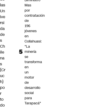
Biministro
las
Mas
por
Un
contratación
ive
de
rsi
196
da
jóvenes
de
en
s
Collahuasi:
Ch
"La
minería
ile
se
na
transforma
s
en
(Cr
un
uc
motor
h)
de
po
desarrollo
social
r
para
to
Tarapacá"
do