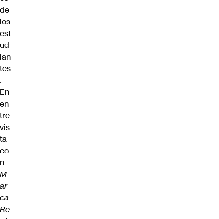
de
los
est
ud
ian
tes
.
En
en
tre
vis
ta
co
n
M
ar
ca
Re