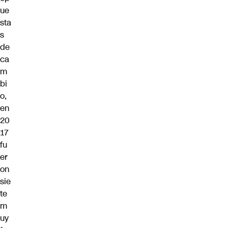
ue
sta
s
de
ca
m
bi
o,
en
20
17
fu
er
on
sie
te
m
uy