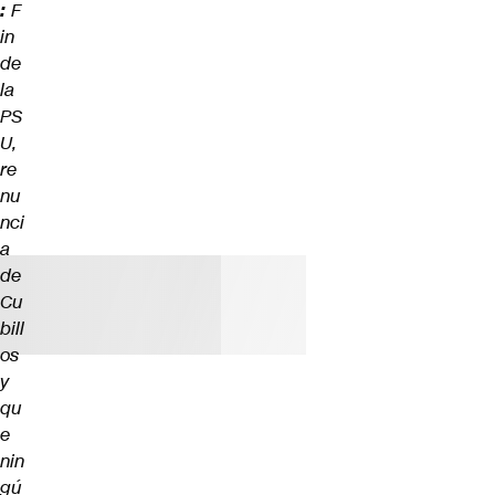
:
F
in
de
la
PS
U,
re
nu
nci
a
de
Cu
bill
os
y
qu
e
nin
gú