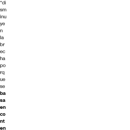
“di
sm
inu
ye
n
la
br
ec
ha
po
rq
ue
se
ba
sa
en
co
nt
en