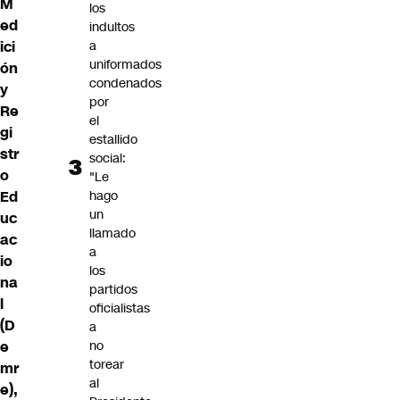
M
los
ed
indultos
ici
a
uniformados
ón
condenados
y
por
Re
el
gi
estallido
str
social:
o
"Le
Ed
hago
un
uc
llamado
ac
a
io
los
na
partidos
l
oficialistas
(D
a
e
no
torear
mr
al
e),