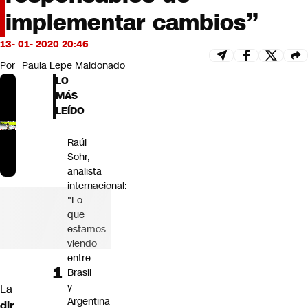
Futuro 360
implementar cambios”
Opinión
13- 01- 2020 20:46
Por
Paula Lepe Maldonado
LO
MÁS
LEÍDO
Raúl
Sohr,
analista
internacional:
"Lo
que
estamos
viendo
entre
Brasil
y
La
Argentina
dir