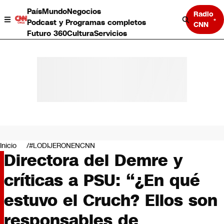
País
Mundo
Negocios
Radio
Podcast y Programas completos
CNN
Futuro 360
Cultura
Servicios
País
Mundo
Negocios
Inicio
#LODIJERONENCNN
Directora del Demre y
Deportes
Programas completos
críticas a PSU: “¿En qué
Cultura
Servicios
estuvo el Cruch? Ellos son
Bits
CNN Data
responsables de
CNN tiempo