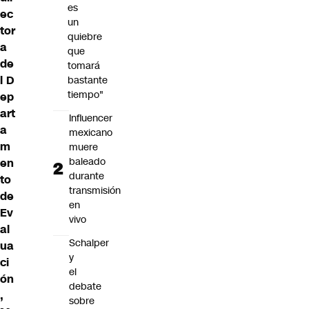
es
ec
un
tor
quiebre
a
que
de
tomará
l D
bastante
tiempo"
ep
art
Influencer
a
mexicano
m
muere
baleado
en
durante
to
transmisión
de
en
Ev
vivo
al
Schalper
ua
y
ci
el
ón
debate
,
sobre