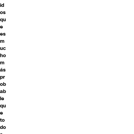
id
os
qu
e
es
m
uc
ho
m
ás
pr
ob
ab
le
qu
e
to
do