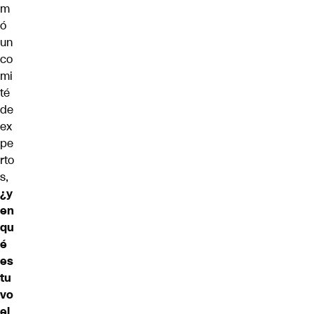
m
ó
un
co
mi
té
de
ex
pe
rto
s,
¿y
en
qu
é
es
tu
vo
el