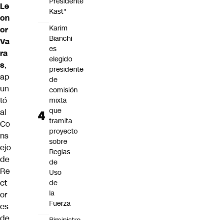
Presidente
Le
Kast"
on
Karim
or
Bianchi
Va
es
ra
elegido
s
,
presidente
ap
de
un
comisión
tó
mixta
que
al
tramita
Co
proyecto
ns
sobre
ejo
Reglas
de
de
Re
Uso
ct
de
la
or
Fuerza
es
de