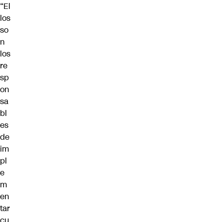
“El
los
so
n
los
re
sp
on
sa
bl
es
de
im
pl
e
m
en
tar
cu