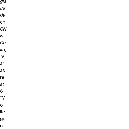
gis
tra
da
en
CN
N
Ch
ile
,
V
ar
as
rel
at
ó:
“Y
o
lle
gu
é