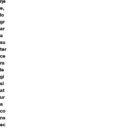
rje
e,
lo
gr
ar
a
su
ter
ce
ra
le
gi
sl
at
ur
a
co
ns
ec