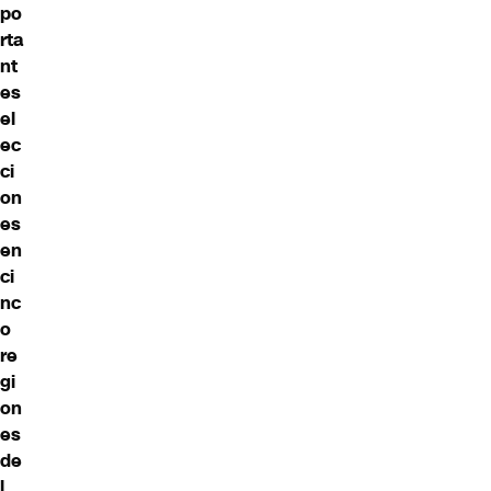
po
rta
nt
es
el
ec
ci
on
es
en
ci
nc
o
re
gi
on
es
de
l