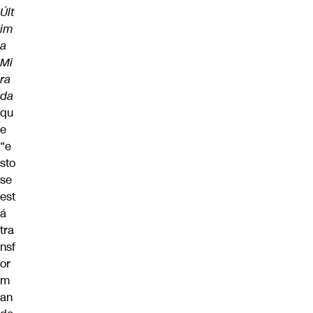
Últ
im
a
Mi
ra
da
qu
e
“e
sto
se
est
á
tra
nsf
or
m
an