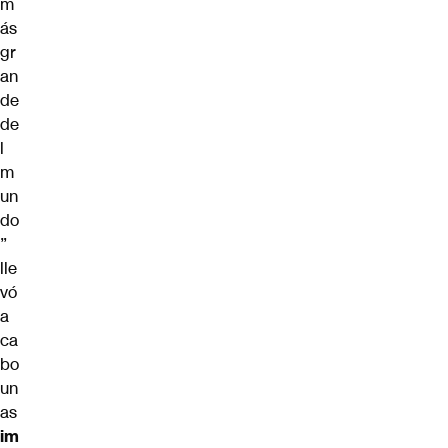
m
ás
gr
an
de
de
l
m
un
do
”
lle
vó
a
ca
bo
un
as
im