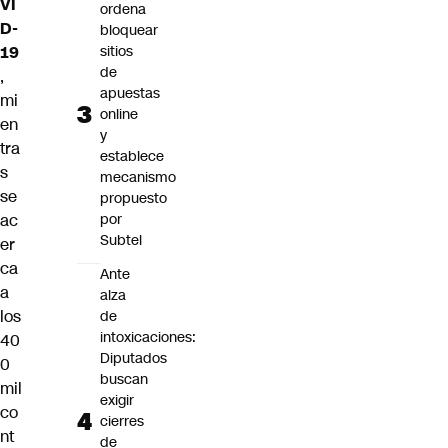
VI
ordena
D-
bloquear
19
sitios
de
,
apuestas
mi
online
en
y
tra
establece
s
mecanismo
se
propuesto
ac
por
Subtel
er
ca
Ante
a
alza
los
de
intoxicaciones:
40
Diputados
0
buscan
mil
exigir
co
cierres
nt
de