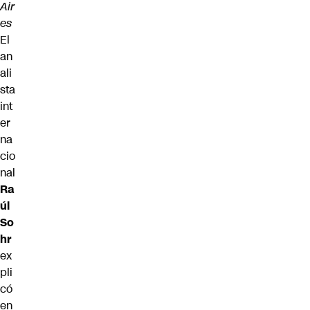
Air
es
El
an
ali
sta
int
er
na
cio
nal
Ra
úl
So
hr
ex
pli
có
en