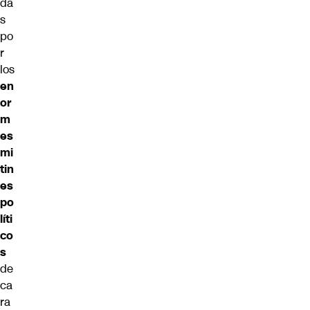
da
s
po
r
los
en
or
m
es
mi
tin
es
po
líti
co
s
de
ca
ra