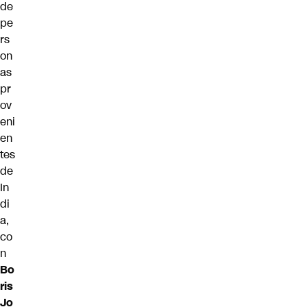
de
pe
rs
on
as
pr
ov
eni
en
tes
de
In
di
a,
co
n
Bo
ris
Jo