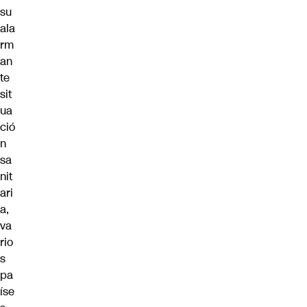
su
ala
rm
an
te
sit
ua
ció
n
sa
nit
ari
a,
va
rio
s
pa
íse