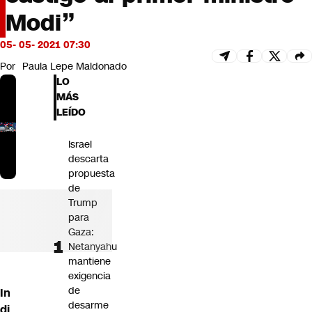
Futuro 360
Modi”
Opinión
05- 05- 2021 07:30
Por
Paula Lepe Maldonado
LO
MÁS
LEÍDO
Israel
descarta
propuesta
de
Trump
para
Gaza:
Netanyahu
mantiene
exigencia
de
In
desarme
di