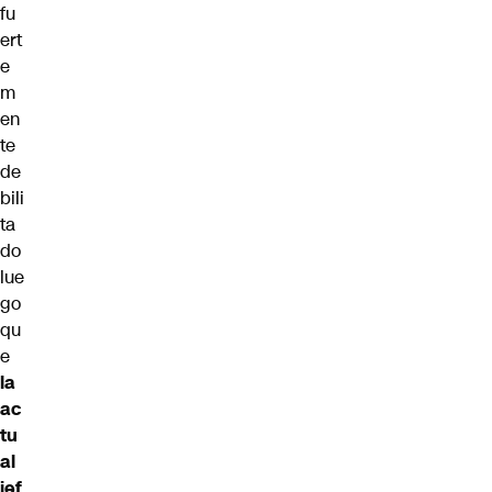
fu
ert
e
m
en
te
de
bili
ta
do
lue
go
qu
e
la
ac
tu
al
jef