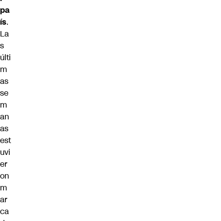
pa
ís
.
La
s
últi
m
as
se
m
an
as
est
uvi
er
on
m
ar
ca