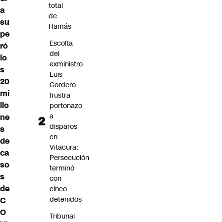
total
a
de
su
Hamás
pe
Escolta
ró
del
lo
exministro
s
Luis
20
Cordero
mi
frustra
llo
portonazo
a
ne
disparos
s
en
de
Vitacura:
ca
Persecución
so
terminó
s
con
de
cinco
detenidos
C
O
Tribunal