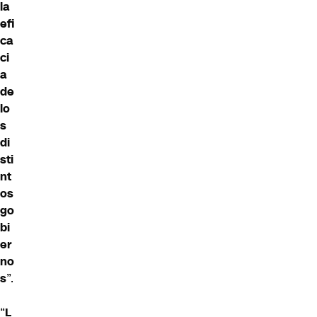
la
efi
ca
ci
a
de
lo
s
di
sti
nt
os
go
bi
er
no
s
”.
“
L