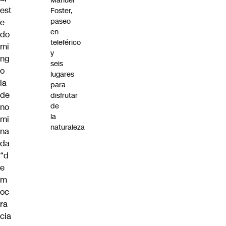
Manuel
est
Foster,
paseo
e
en
do
teleférico
mi
y
ng
seis
o
lugares
la
para
de
disfrutar
de
no
la
mi
naturaleza
na
da
“d
e
m
oc
ra
cia