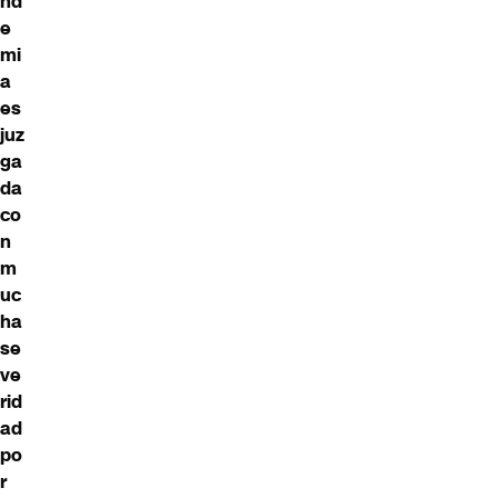
nd
e
mi
a
es
juz
ga
da
co
n
m
uc
ha
se
ve
rid
ad
po
r