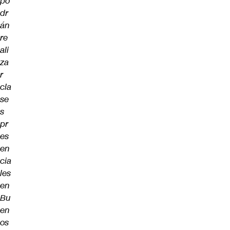
po
dr
án
re
ali
za
r
cla
se
s
pr
es
en
cia
les
en
Bu
en
os