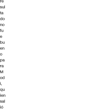
re
sul
ta
do
no
fu
e
bu
en
o
pa
ra
M
od
i,
qu
ien
sal
ió