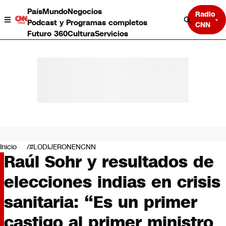
País
Mundo
Negocios
Radio
Podcast y Programas completos
CNN
Futuro 360
Cultura
Servicios
País
Mundo
Negocios
Inicio
#LODIJERONENCNN
Raúl Sohr y resultados de
Deportes
Programas completos
elecciones indias en crisis
Cultura
Servicios
sanitaria: “Es un primer
Bits
CNN Data
castigo al primer ministro
CNN tiempo