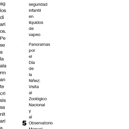
ag
seguridad
ios
infantil
en
di
líquidos
ari
de
os.
vapeo
Pe
Panoramas
se
por
a
el
la
Día
ala
de
rm
la
an
Niñez:
te
Visita
al
cri
Zoológico
sis
Nacional
sa
y
nit
al
ari
Observatorio
a,