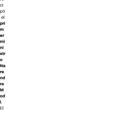
ci
pó
el
pri
m
er
mi
ni
str
o
Na
re
nd
ra
M
od
i
.
El