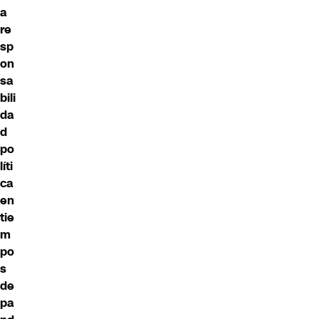
a
re
sp
on
sa
bili
da
d
po
líti
ca
en
tie
m
po
s
de
pa