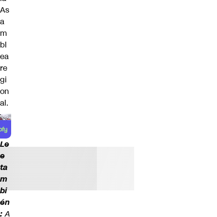
As
a
m
bl
ea
re
gi
on
al.
Le
e
ta
m
bi
én
:
A