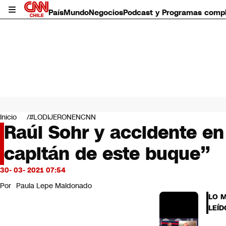
País
Mundo
Negocios
Podcast y Programas comp
País
Mundo
Inicio
#LODIJERONENCNN
Negocios
Raúl Sohr y accidente en 
Deportes
capitán de este buque”
Programas completos
Cultura
Servicios
30- 03- 2021 07:54
Bits
Por
Paula Lepe Maldonado
CNN Data
LO 
CNN tiempo
LEÍD
Futuro 360
Opinión