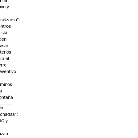
n la
eve y
o
ralizarse":
ntros
 ski
den
visar
iterios
ra el
erre
eventivo
e
aminos
la
ontaña
in
chadas":
NC y
nzan