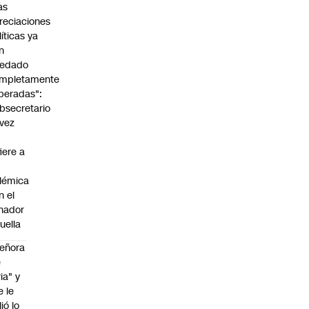
as
reciaciones
líticas ya
n
edado
mpletamente
peradas":
bsecretario
vez
fiere a
lémica
n el
nador
uella
eñora
e
ria" y
e le
lió lo