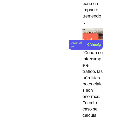
tiene un
impacto
tremendo
”.
Lea el
powered
artículo
by
“Cundo se
interrump
e el
tráfico, las
pérdidas
potenciale
s son
enormes.
En este
caso se
calcula