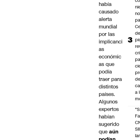
co
había
ni
causado
n
alerta
pa
mundial
Ce
de
por las
pi
implicanci
re
as
cr
económic
pa
as que
ci
podía
pr
traer para
d
c
distintos
a 
países.
m
Algunos
expertos
"S
Fa
habían
C
sugerido
SII
que
aún
la
podían