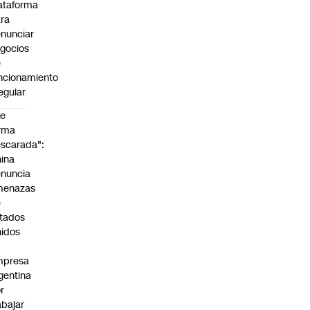
ataforma
ra
nunciar
gocios
e
ncionamiento
regular
De
rma
scarada":
ina
nuncia
menazas
e
tados
idos
mpresa
gentina
r
abajar