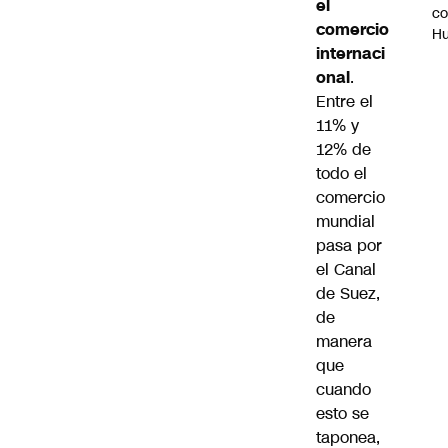
el
c
comercio
H
internaci
onal
.
Entre el
11% y
12% de
todo el
comercio
mundial
pasa por
el Canal
de Suez,
de
manera
que
cuando
esto se
taponea,