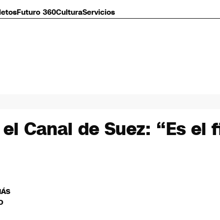
letos
Futuro 360
Cultura
Servicios
el Canal de Suez: “Es el f
MÁS
O