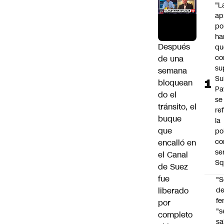
"L
ap
po
ha
Después
qu
co
de una
su
semana
Su
bloquean
Pa
do el
se
tránsito,
el
re
buque
la
que
po
co
encalló en
se
el Canal
Sq
de Suez
fue
"S
liberado
d
fe
por
"s
completo
sa