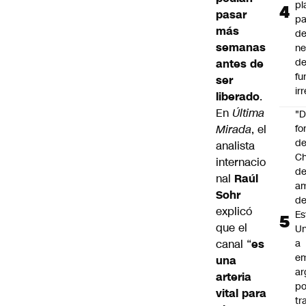
pl
pasar
pa
más
de
semanas
ne
d
antes de
fu
ser
ir
liberado
.
En
Última
"
Mirada
, el
fo
de
analista
Ch
internacio
de
nal
Raúl
a
Sohr
d
explicó
Es
que el
Un
canal “
es
a
e
una
ar
arteria
po
vital para
tr