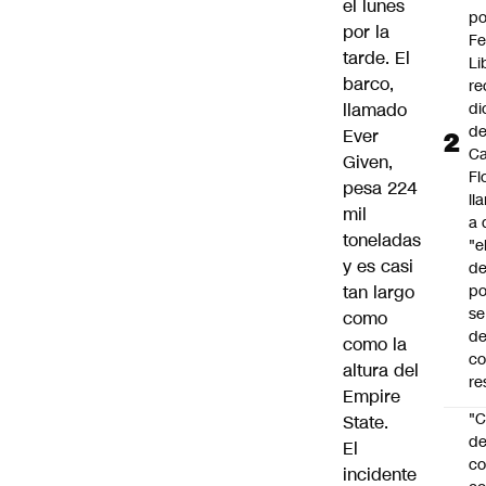
el lunes
po
por la
Fe
tarde. El
Li
barco,
re
llamado
di
d
Ever
Ca
Given,
Fl
pesa 224
ll
mil
a 
toneladas
"e
y es casi
d
tan largo
po
se
como
de
como la
c
altura del
re
Empire
"C
State.
d
El
co
incidente