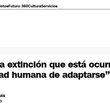
letos
Futuro 360
Cultura
Servicios
a extinción que está ocur
ntad humana de adaptarse”
MÁS
O