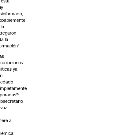
l está
uy
sinformado,
obablemente
 le
tregaron
da la
formación"
as
reciaciones
líticas ya
an
uedado
ompletamente
peradas":
bsecretario
avez
fiere a
lémica