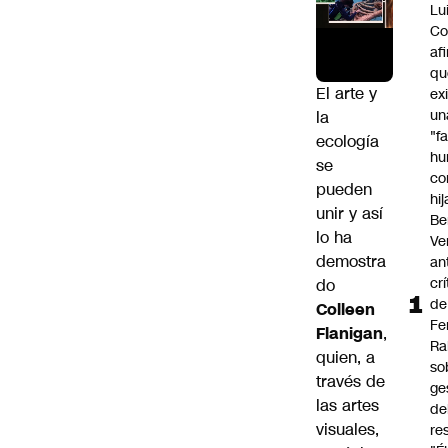
Lu
Co
af
qu
El arte y
ex
un
la
"f
ecología
hu
se
co
pueden
hi
unir y así
Be
lo ha
Ve
demostra
an
cr
do
de
Colleen
Fe
Flanigan
,
Ra
quien, a
so
través de
ge
las artes
de
visuales,
re