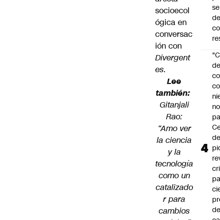
se
socioecol
de
ógica en
c
conversac
re
ión con
"C
Divergent
d
es
.
co
Lee
co
también:
ni
Gitanjali
n
Rao:
pa
Ce
“Amo ver
de
la ciencia
pi
y la
re
tecnología
cr
como un
pa
catalizado
ci
r para
pr
d
cambios