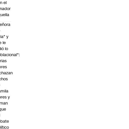
n el
nador
uella
eñora
e
ria" y
e le
lió lo
blacional":
rias
bres
chazan
chos
e
mila
ores y
aman
que
l
ebate
lítico