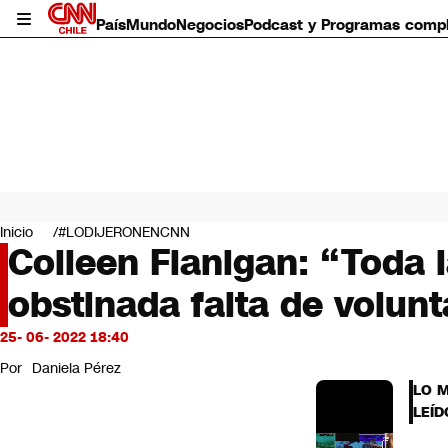
País
Mundo
Negocios
Podcast y Programas comp
País
Mundo
Inicio
#LODIJERONENCNN
Negocios
Colleen Flanigan: “Toda l
Deportes
obstinada falta de volu
Programas completos
Cultura
Servicios
25- 06- 2022 18:40
Bits
Por
Daniela Pérez
CNN Data
LO 
CNN tiempo
LEÍD
Futuro 360
Opinión