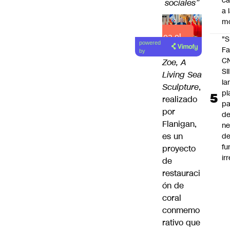
c
sociales”
a 
m
Lea el
"S
powered
artículo
Fa
by
C
Zoe, A
SII
Living Sea
la
Sculpture
,
pl
realizado
pa
por
de
Flanigan,
ne
es un
d
fu
proyecto
ir
de
restauraci
ón de
coral
conmemo
rativo que