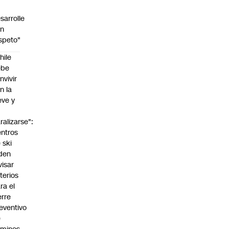
sarrolle
on
speto"
hile
ebe
nvivir
n la
eve y
o
ralizarse":
ntros
 ski
den
visar
iterios
ra el
erre
eventivo
e