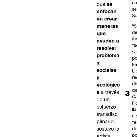
co
que
se
se
enfocan
Sq
en crear
maneras
"S
d
que
fe
ayuden a
"s
resolver
sa
problema
po
s
Fe
sociales
Li
y
re
di
ecológico
d
s
a través
Ca
de un
Fl
esfuerzo
ll
transdisci
a 
plinario”,
"e
sostuvo la
d
po
artista