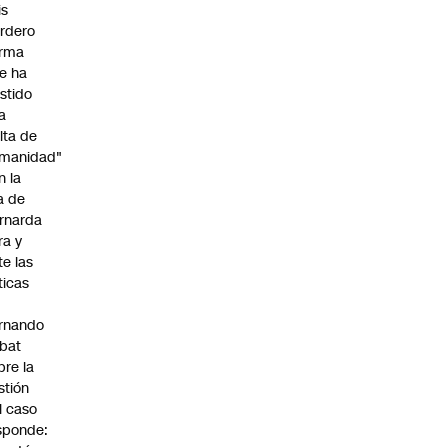
is
rdero
irma
e ha
istido
a
alta de
manidad"
n la
ja de
rnarda
ra y
te las
íticas
rnando
bat
bre la
stión
l caso
sponde: