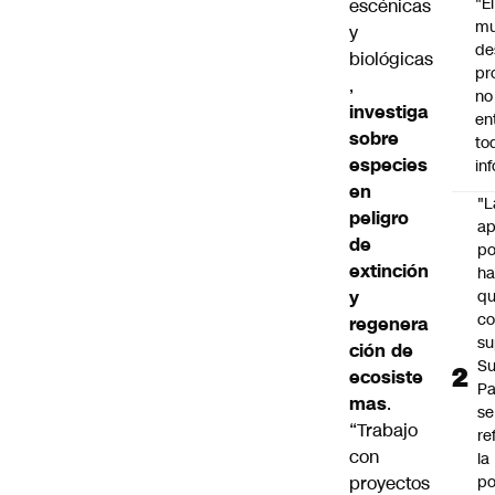
"É
escénicas
m
y
de
biológicas
pr
,
no
investiga
en
sobre
to
especies
in
en
"L
peligro
ap
de
po
extinción
h
y
q
c
regenera
su
ción de
Su
ecosiste
P
mas
.
se
“Trabajo
re
con
la
proyectos
po