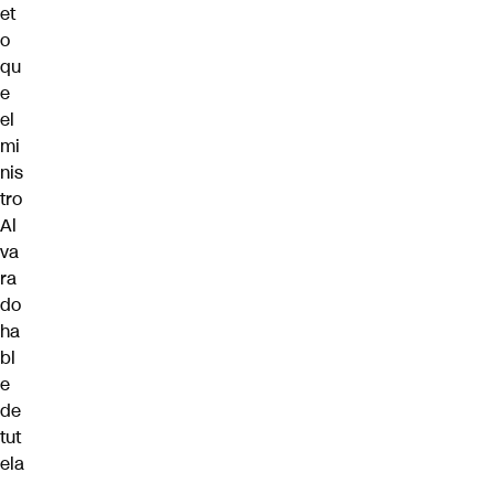
et
o
qu
e
el
mi
nis
tro
Al
va
ra
do
ha
bl
e
de
tut
ela
.