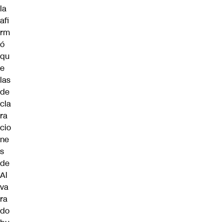
la
afi
rm
ó
qu
e
las
de
cla
ra
cio
ne
s
de
Al
va
ra
do