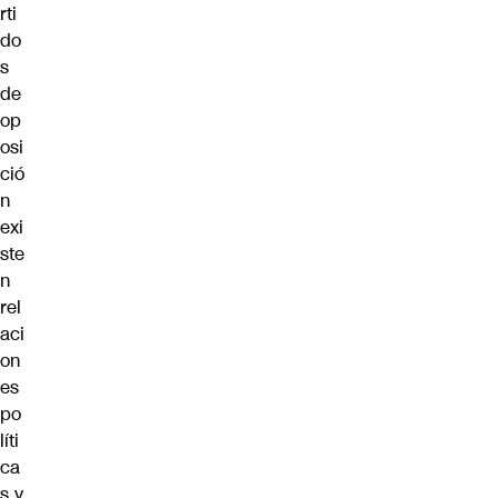
rti
do
s
de
op
osi
ció
n
exi
ste
n
rel
aci
on
es
po
líti
ca
s y