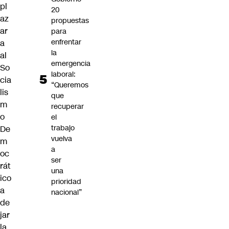
pl
20
az
propuestas
ar
para
enfrentar
a
la
al
emergencia
So
laboral:
cia
“Queremos
lis
que
m
recuperar
o
el
trabajo
De
vuelva
m
a
oc
ser
rát
una
ico
prioridad
a
nacional”
de
jar
la