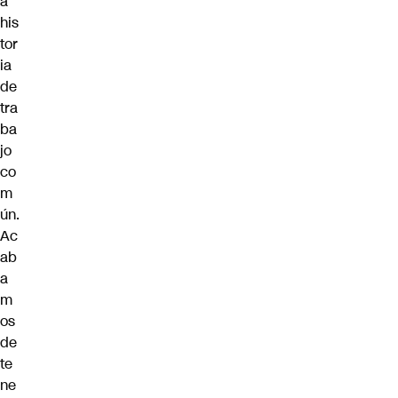
a
his
tor
ia
de
tra
ba
jo
co
m
ún.
Ac
ab
a
m
os
de
te
ne