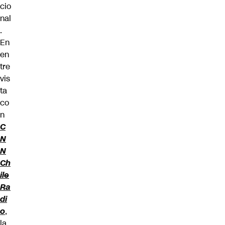
cio
nal
.
En
en
tre
vis
ta
co
n
C
N
N
Ch
ile
Ra
di
o
,
la