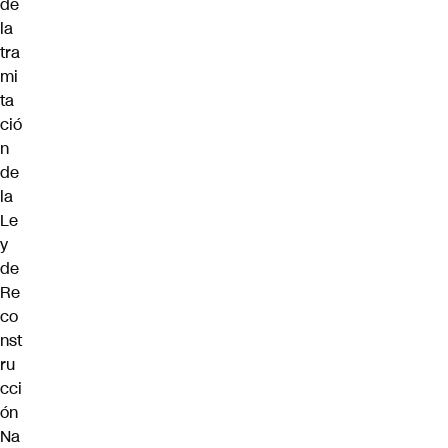
de
la
tra
mi
ta
ció
n
de
la
Le
y
de
Re
co
nst
ru
cci
ón
Na