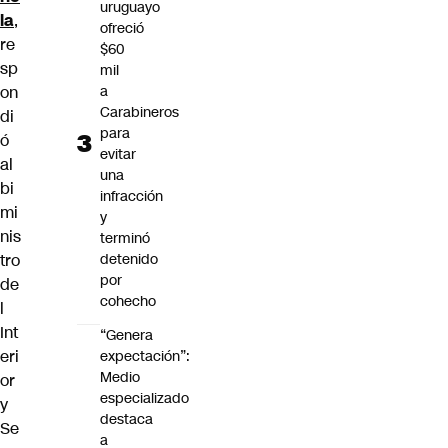
uruguayo
la
,
ofreció
re
$60
sp
mil
on
a
Carabineros
di
para
ó
evitar
al
una
bi
infracción
mi
y
nis
terminó
tro
detenido
por
de
cohecho
l
Int
“Genera
eri
expectación”:
Medio
or
especializado
y
destaca
Se
a