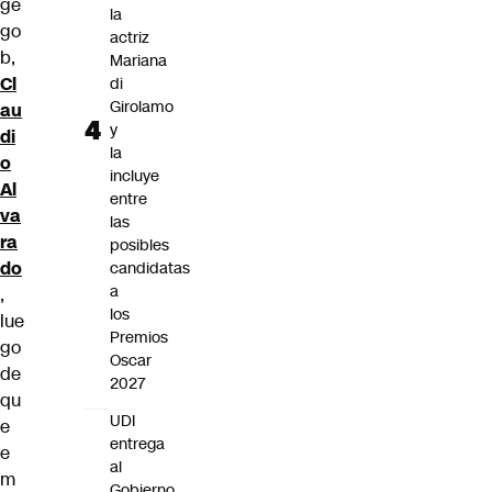
ge
la
go
actriz
b,
Mariana
Cl
di
Girolamo
au
y
di
la
o
incluye
Al
entre
va
las
ra
posibles
do
candidatas
a
,
los
lue
Premios
go
Oscar
de
2027
qu
UDI
e
entrega
e
al
m
Gobierno