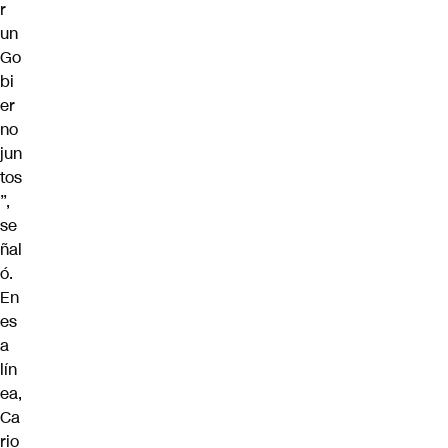
r
un
Go
bi
er
no
jun
tos
”,
se
ñal
ó.
En
es
a
lín
ea,
Ca
rio