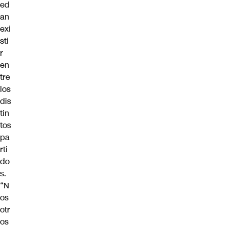
ed
an
exi
sti
r
en
tre
los
dis
tin
tos
pa
rti
do
s.
“N
os
otr
os