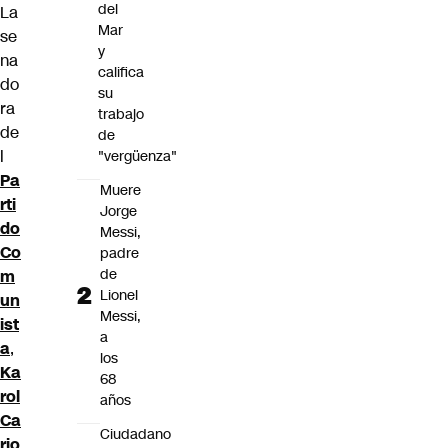
del
La
Mar
se
y
na
califica
do
su
ra
trabajo
de
de
l
"vergüenza"
Pa
Muere
rti
Jorge
do
Messi,
Co
padre
de
m
Lionel
un
Messi,
ist
a
a
,
los
Ka
68
rol
años
Ca
Ciudadano
rio