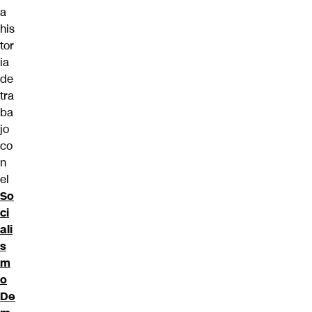
a
his
tor
ia
de
tra
ba
jo
co
n
el
So
ci
ali
s
m
o
De