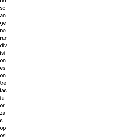
bu
sc
an
ge
ne
rar
div
isi
on
es
en
tre
las
fu
er
za
s
op
osi