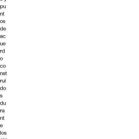
pu
nt
os
de
ac
ue
rd
o
co
nst
rui
do
s
du
ra
nt
e
los