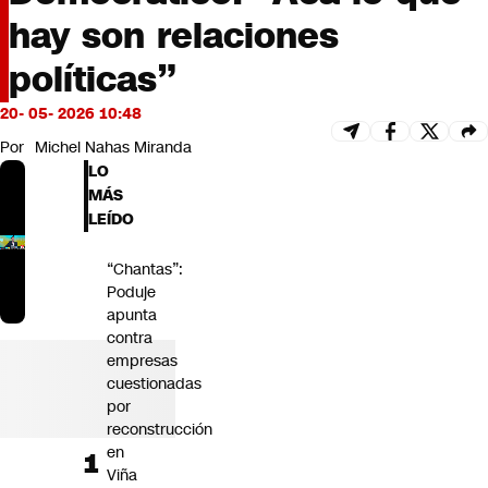
Futuro 360
hay son relaciones
Opinión
políticas”
20- 05- 2026 10:48
Por
Michel Nahas Miranda
LO
MÁS
LEÍDO
“Chantas”:
Poduje
apunta
contra
empresas
cuestionadas
por
reconstrucción
en
Viña