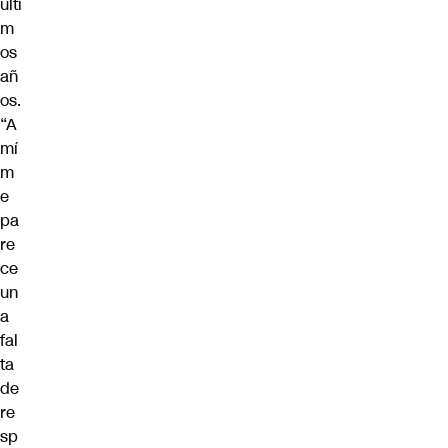
últi
m
os
añ
os.
“A
mí
m
e
pa
re
ce
un
a
fal
ta
de
re
sp