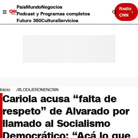
País
Mundo
Negocios
Radio
Podcast y Programas completos
CNN
Futuro 360
Cultura
Servicios
País
Mundo
Negocios
Inicio
#LODIJERONENCNN
Cariola acusa “falta de
Deportes
Programas completos
respeto” de Alvarado por
Cultura
Servicios
llamado al Socialismo
Bits
CNN Data
Democrático: “Acá lo que
CNN tiempo