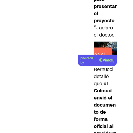
presentar
el
proyecto
”,
aclaró
el doctor.
Lea el
powered
artículo
by
Bernucci
detalló
que
el
Colmed
envió el
documen
to de
forma
oficial al