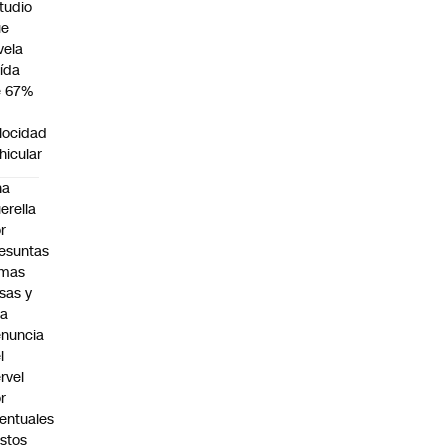
tudio
ue
vela
ída
e 67%
n
locidad
hicular
na
erella
r
esuntas
rmas
lsas y
na
nuncia
l
rvel
r
entuales
stos