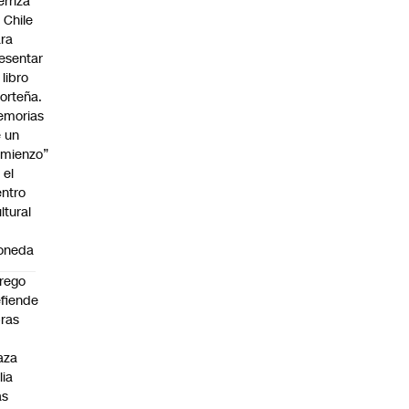
erriza
 Chile
ra
esentar
 libro
orteña.
emorias
 un
mienzo”
 el
ntro
ltural
a
oneda
rego
fiende
ras
n
aza
lia
as