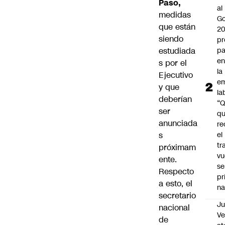
Paso,
al
medidas
Go
que están
2
siendo
pr
estudiada
pa
en
s por el
la
Ejecutivo
em
y que
la
deberían
“
ser
q
anunciada
re
s
el
tr
próximam
vu
ente.
se
Respecto
pr
a esto, el
na
secretario
Ju
nacional
V
de