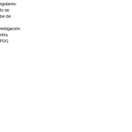
regulares:
to se
be de
vestigación
ntra
 PDG