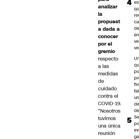
es
analizar
q
la
re
propuest
ca
d
a dada a
e
conocer
ve
por el
ve
gremio
respecto
U
qu
a las
po
medidas
pr
de
fi
cuidado
fa
contra el
u
COVID-19.
de
“Nosotros
de
Se
tuvimos
po
una única
ev
reunión
ga