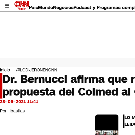
País
Mundo
Negocios
Podcast y Programas comp
País
Mundo
Inicio
#LODIJERONENCNN
Negocios
Dr. Bernucci afirma que 
Deportes
propuesta del Colmed al
Programas completos
Cultura
Servicios
28- 06- 2021 11:41
Bits
Por
ibastias
CNN Data
LO 
CNN tiempo
LEÍD
Futuro 360
Opinión