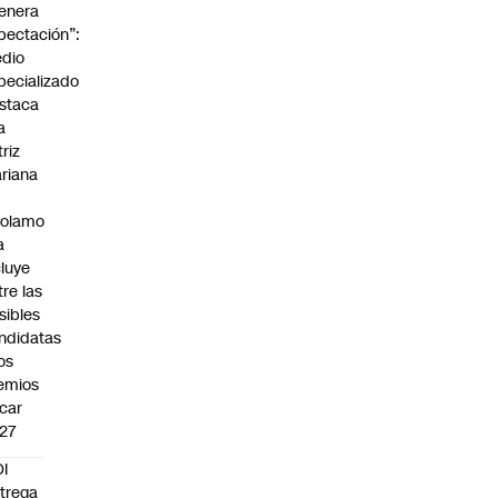
enera
pectación”:
dio
pecializado
staca
a
triz
riana
rolamo
a
cluye
tre las
sibles
ndidatas
los
emios
car
27
I
trega