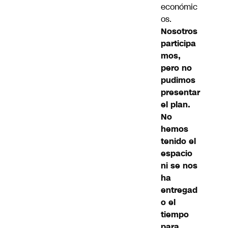
económic
os.
Nosotros
participa
mos,
pero no
pudimos
presentar
el plan.
No
hemos
tenido el
espacio
ni se nos
ha
entregad
o el
tiempo
para