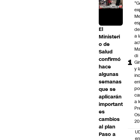
“G
ex
Me
es
El
de
a l
Ministeri
ac
o de
Ma
Salud
di
confirmó
Gi
hace
y l
algunas
in
semanas
en
po
que se
ca
aplicarán
a 
important
Pr
es
Os
cambios
20
al plan
UD
Paso a
en