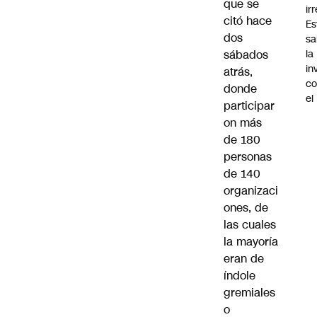
que se
ir
citó hace
Es
dos
sa
sábados
la
in
atrás,
co
donde
el
participar
on más
de 180
personas
de 140
organizaci
ones, de
las cuales
la mayoría
eran de
índole
gremiales
o