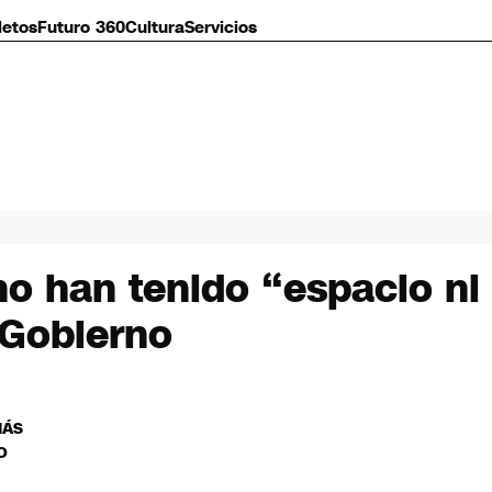
letos
Futuro 360
Cultura
Servicios
no han tenido “espacio ni
 Gobierno
MÁS
O