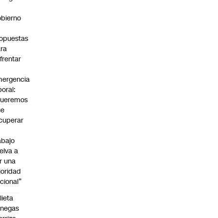
bierno
0
opuestas
ra
frentar
ergencia
boral:
Queremos
ue
cuperar
abajo
elva a
r una
ioridad
cional”
lieta
enegas