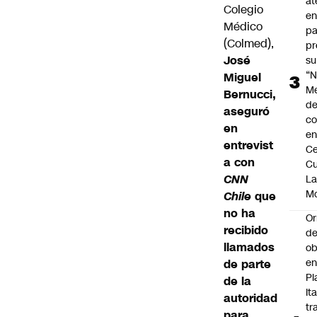
at
Colegio
en
Médico
pa
(Colmed),
pr
José
su
“N
Miguel
M
Bernucci,
de
aseguró
co
en
en
entrevist
Ce
a con
Cu
CNN
L
M
Chile
que
no ha
Or
recibido
de
llamados
ob
e
de parte
Pl
de la
Ita
autoridad
tr
para