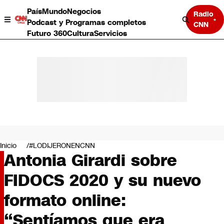
País
Mundo
Negocios
Radio
Podcast y Programas completos
CNN
Futuro 360
Cultura
Servicios
País
Mundo
Negocios
Inicio
#LODIJERONENCNN
Antonia Girardi sobre
Deportes
Programas completos
FIDOCS 2020 y su nuevo
Cultura
Servicios
formato online:
Bits
CNN Data
“Sentíamos que era
CNN tiempo