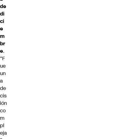
de
di
ci
e
m
br
e
.
“F
ue
un
a
de
cis
ión
co
m
pl
eja