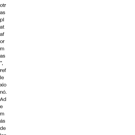
otr
as
pl
at
af
or
m
as
”,
ref
le
xio
nó.
Ad
e
m
ás
de