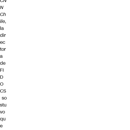
CN
N
Ch
ile
,
la
dir
ec
tor
a
de
FI
D
O
CS
so
stu
vo
qu
e