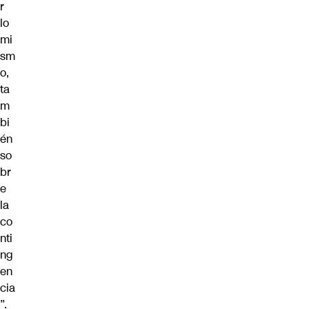
r
lo
mi
sm
o,
ta
m
bi
én
so
br
e
la
co
nti
ng
en
cia
”.