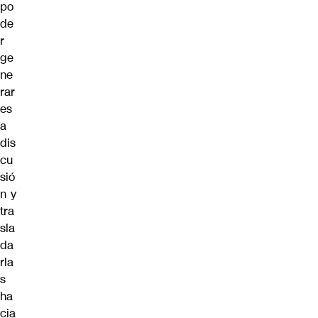
po
de
r
ge
ne
rar
es
a
dis
cu
sió
n y
tra
sla
da
rla
s
ha
cia