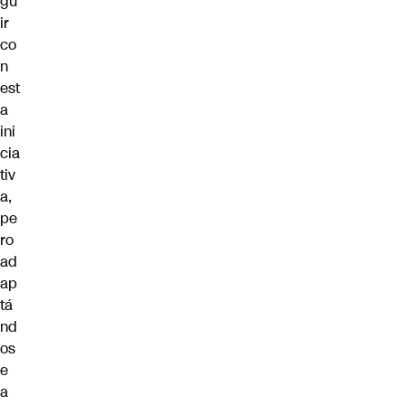
gu
ir
co
n
est
a
ini
cia
tiv
a,
pe
ro
ad
ap
tá
nd
os
e
a