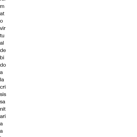
m
at
o
vir
tu
al
de
bi
do
a
la
cri
sis
sa
nit
ari
a
a