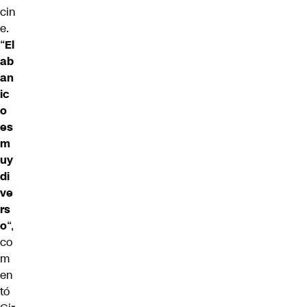
cin
e.
“
El
ab
an
ic
o
es
m
uy
di
ve
rs
o
“,
co
m
en
tó