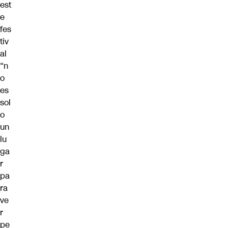
est
e
fes
tiv
al
“n
o
es
sol
o
un
lu
ga
r
pa
ra
ve
r
pe