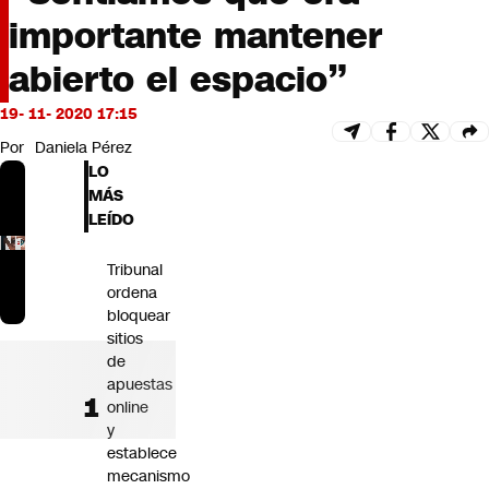
Futuro 360
importante mantener
Opinión
abierto el espacio”
19- 11- 2020 17:15
Por
Daniela Pérez
LO
MÁS
LEÍDO
Tribunal
ordena
bloquear
sitios
de
apuestas
online
y
establece
mecanismo