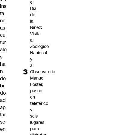
el
ins
Día
ta
de
nci
la
as
Niñez:
Visita
cul
al
tur
Zoológico
ale
Nacional
s
y
ha
al
n
Observatorio
de
Manuel
Foster,
bi
paseo
do
en
ad
teleférico
ap
y
tar
seis
se
lugares
en
para