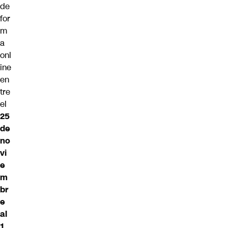
de
for
m
a
onl
ine
en
tre
el
25
de
no
vi
e
m
br
e
al
1