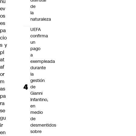
disfrutar
nu
de
ev
la
os
naturaleza
es
UEFA
pa
confirma
cio
un
s y
pago
pl
a
at
exempleada
af
durante
or
la
gestión
m
de
as
Gianni
pa
Infantino,
ra
en
se
medio
gu
de
ir
desmentidos
sobre
en