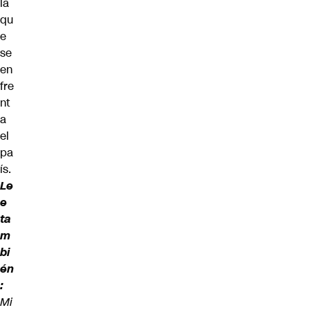
la
qu
e
se
en
fre
nt
a
el
pa
ís.
Le
e
ta
m
bi
én
:
Mi