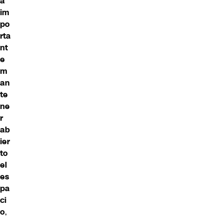
a
im
po
rta
nt
e
m
an
te
ne
r
ab
ier
to
el
es
pa
ci
o
,