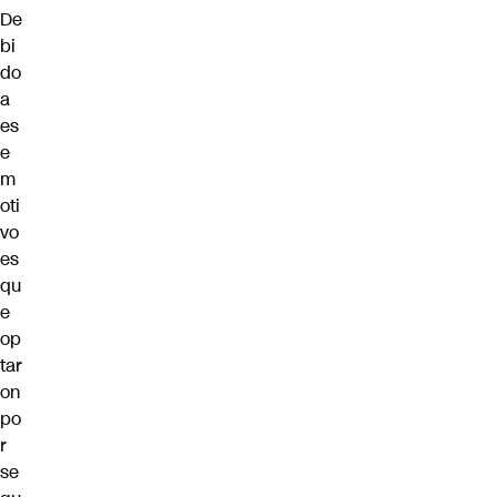
De
bi
do
a
es
e
m
oti
vo
es
qu
e
op
tar
on
po
r
se