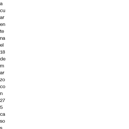
a
cu
ar
en
te
na
el
18
de
m
ar
zo
co
n
27
5
ca
so
s,