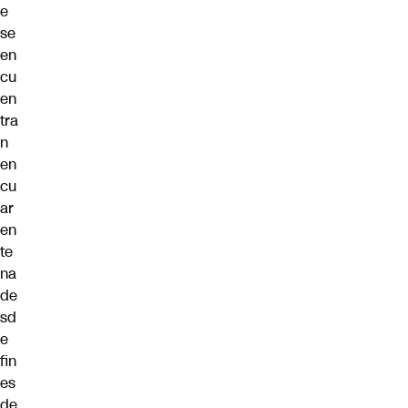
e
se
en
cu
en
tra
n
en
cu
ar
en
te
na
de
sd
e
fin
es
de