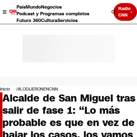
País
Mundo
Negocios
Radio
Podcast y Programas completos
CNN
Futuro 360
Cultura
Servicios
País
Mundo
Negocios
Inicio
#LODIJERONENCNN
Alcalde de San Miguel tras
Deportes
Programas completos
salir de fase 1: “Lo más
Cultura
Servicios
probable es que en vez de
Bits
CNN Data
bajar los casos, los vamos
CNN tiempo