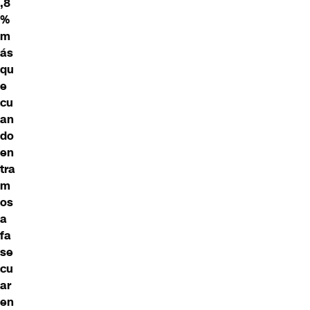
,8
%
m
ás
qu
e
cu
an
do
en
tra
m
os
a
fa
se
cu
ar
en