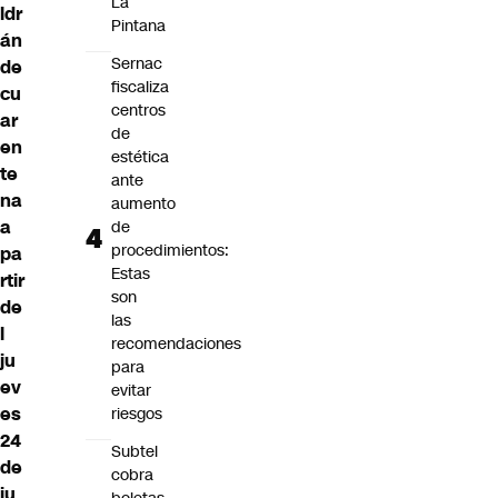
La
ldr
Pintana
án
Sernac
de
fiscaliza
cu
centros
ar
de
en
estética
te
ante
na
aumento
a
de
procedimientos:
pa
Estas
rtir
son
de
las
l
recomendaciones
ju
para
ev
evitar
es
riesgos
24
Subtel
de
cobra
ju