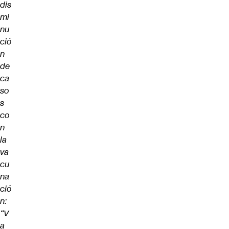
dis
mi
nu
ció
n
de
ca
so
s
co
n
la
va
cu
na
ció
n:
“V
a