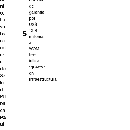
boletas
ni
de
garantía
o.
por
La
US$
su
13,9
bs
millones
ec
a
ret
WOM
ari
tras
fallas
a
"graves"
de
en
Sa
infraestructura
lu
d
Pú
bli
ca,
Pa
ul