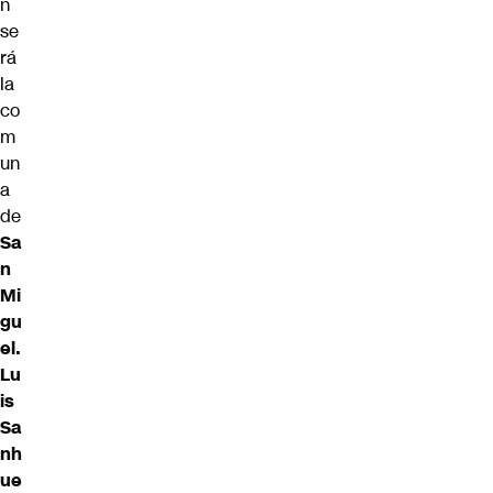
n
se
rá
la
co
m
un
a
de
Sa
n
Mi
gu
el.
Lu
is
Sa
nh
ue