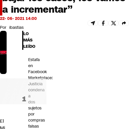
Futuro 360
a incrementar”
Opinión
22- 06- 2021 14:00
Por
ibastias
LO
MÁS
LEÍDO
Estafa
en
Facebook
Marketplace:
Justicia
condena
a
dos
sujetos
por
compras
El
falsas
Mi