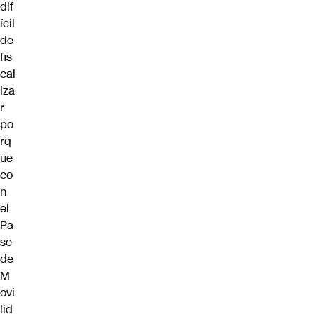
dif
ícil
de
fis
cal
iza
r
po
rq
ue
co
n
el
Pa
se
de
M
ovi
lid