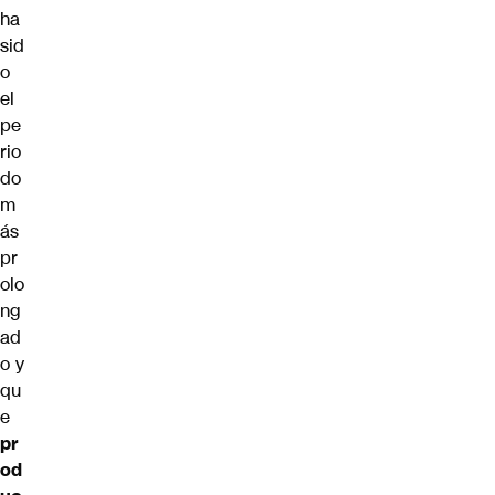
ha
sid
o
el
pe
rio
do
m
ás
pr
olo
ng
ad
o y
qu
e
pr
od