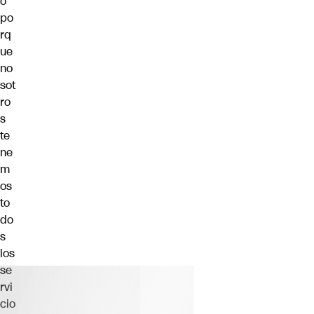
o
po
rq
ue
no
sot
ro
s
te
ne
m
os
to
do
s
los
se
rvi
cio