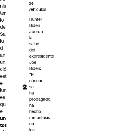
de
nis
vehículos
ter
Hunter
io
Biden
de
aborda
Sa
la
lu
salud
d
del
an
expresidente
un
Joe
Biden:
ció
“El
est
cáncer
e
se
lun
ha
es
propagado,
qu
ha
e
hecho
metástasis
un
en
tot
los