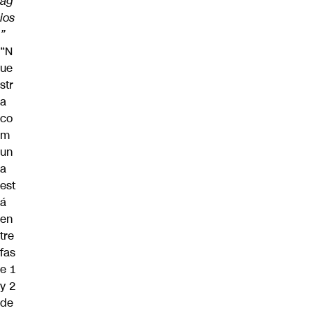
ag
ios
”
“N
ue
str
a
co
m
un
a
est
á
en
tre
fas
e 1
y 2
de