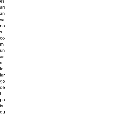
es
arí
an
va
ria
s
co
m
un
as
a
lo
lar
go
de
l
pa
ís
qu