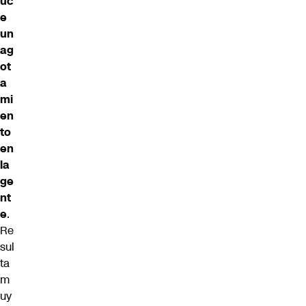
uc
e
un
ag
ot
a
mi
en
to
en
la
ge
nt
e
.
Re
sul
ta
m
uy