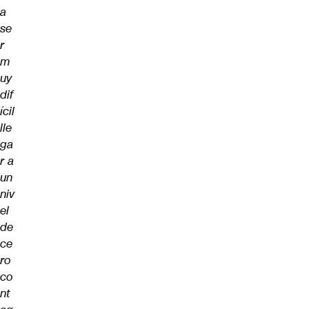
a
se
r
m
uy
dif
ícil
lle
ga
r a
un
niv
el
de
ce
ro
co
nt