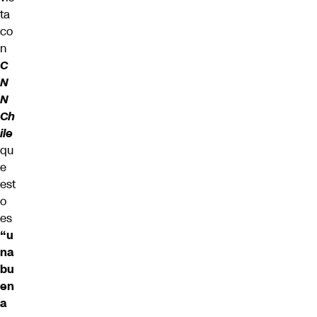
ta
co
n
C
N
N
Ch
ile
qu
e
est
o
es
“u
na
bu
en
a