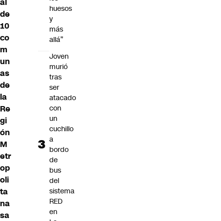
al
huesos
de
y
10
más
co
allá”
m
Joven
un
murió
as
tras
de
ser
la
atacado
Re
con
un
gi
cuchillo
ón
a
M
bordo
etr
de
op
bus
oli
del
ta
sistema
RED
na
en
sa