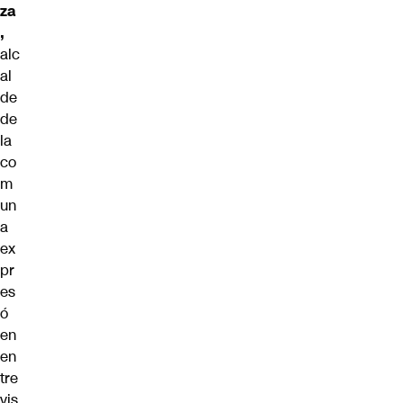
za
,
alc
al
de
de
la
co
m
un
a
ex
pr
es
ó
en
en
tre
vis