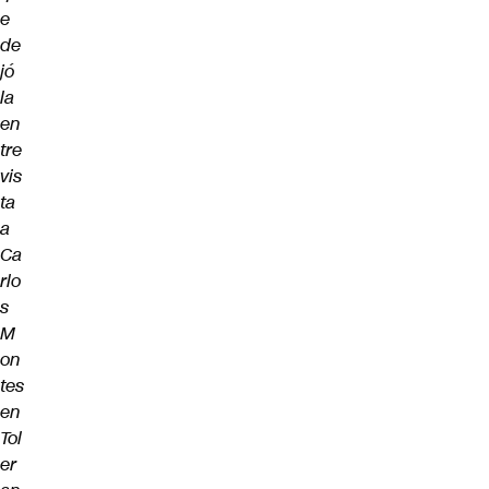
e
de
jó
la
en
tre
vis
ta
a
Ca
rlo
s
M
on
tes
en
Tol
er