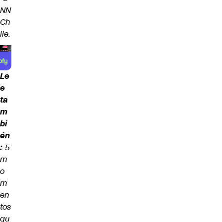
NN
Ch
ile.
Le
e
ta
m
bi
én
:
5
m
o
m
en
tos
qu