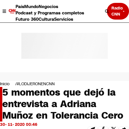
País
Mundo
Negocios
Radio
Podcast y Programas completos
CNN
Futuro 360
Cultura
Servicios
País
Mundo
Negocios
Inicio
#LODIJERONENCNN
5 momentos que dejó la
Deportes
Programas completos
entrevista a Adriana
Cultura
Servicios
Muñoz en Tolerancia Cero
Bits
CNN Data
30- 11- 2020 00:46
CNN tiempo