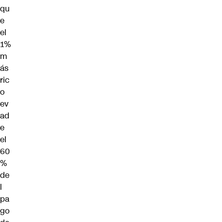
qu
e
el
1%
m
ás
ric
o
ev
ad
e
el
60
%
de
l
pa
go