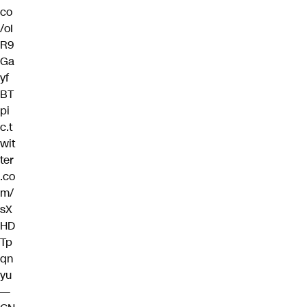
co
/oI
R9
Ga
yf
BT
pi
c.t
wit
ter
.co
m/
sX
HD
Tp
qn
yu
—