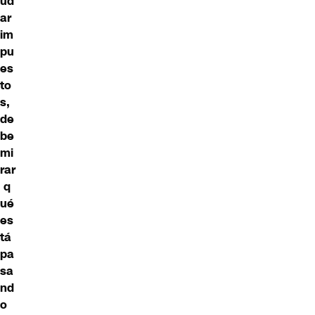
ud
ar
im
pu
es
to
s,
de
be
mi
rar
q
ué
es
tá
pa
sa
nd
o