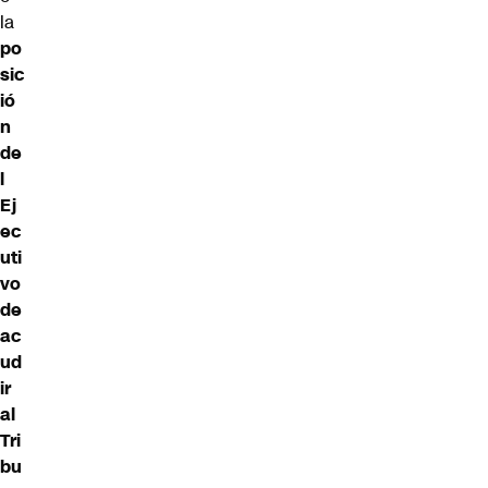
la
po
sic
ió
n
de
l
Ej
ec
uti
vo
de
ac
ud
ir
al
Tri
bu