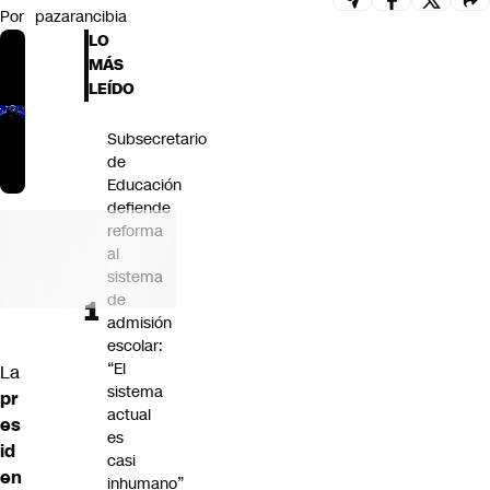
Por
pazarancibia
Futuro 360
LO
Opinión
MÁS
LEÍDO
Subsecretario
de
Educación
defiende
reforma
al
sistema
de
admisión
escolar:
“El
La
sistema
pr
actual
es
es
id
casi
en
inhumano”