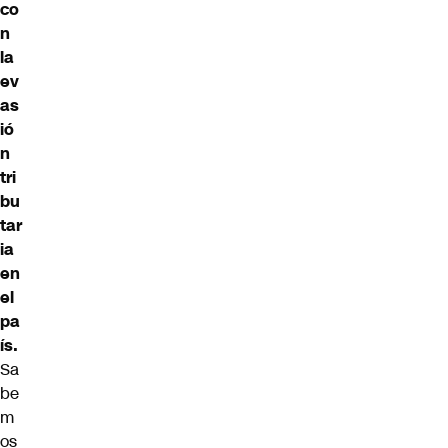
co
n
la
ev
as
ió
n
tri
bu
tar
ia
en
el
pa
ís.
Sa
be
m
os