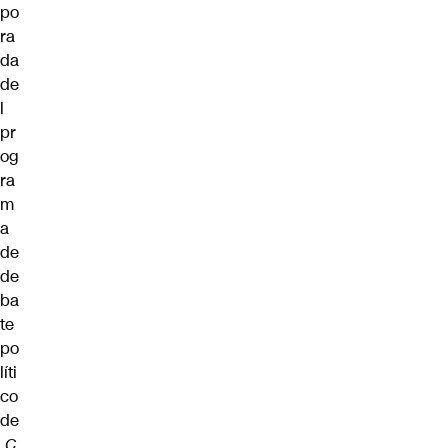
po
ra
da
de
l
pr
og
ra
m
a
de
de
ba
te
po
líti
co
de
C