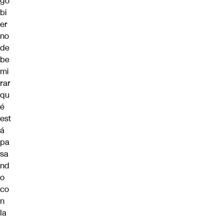
go
bi
er
no
de
be
mi
rar
qu
é
est
á
pa
sa
nd
o
co
n
la