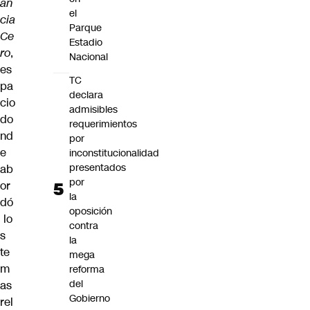
an
el
cia
Parque
Ce
Estadio
ro
,
Nacional
es
TC
pa
declara
cio
admisibles
do
requerimientos
nd
por
e
inconstitucionalidad
presentados
ab
por
or
la
dó
oposición
lo
contra
s
la
te
mega
m
reforma
del
as
Gobierno
rel