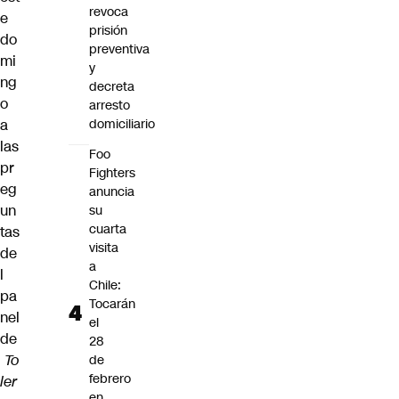
revoca
e
prisión
do
preventiva
mi
y
ng
decreta
o
arresto
a
domiciliario
las
Foo
pr
Fighters
eg
anuncia
un
su
cuarta
tas
visita
de
a
l
Chile:
pa
Tocarán
nel
el
de
28
To
de
febrero
ler
en