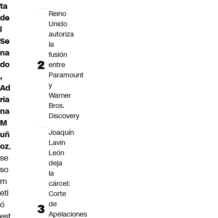
ta
Reino
de
Unido
l
autoriza
Se
la
na
fusión
do
entre
Paramount
,
y
Ad
Warner
ria
Bros.
na
Discovery
M
Joaquín
uñ
Lavín
oz
,
León
se
deja
so
la
m
cárcel:
eti
Corte
ó
de
Apelaciones
est