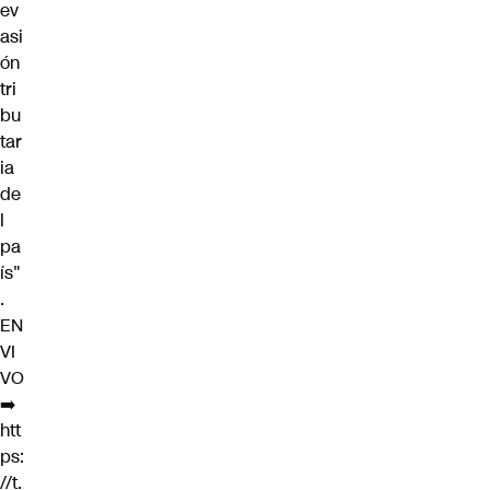
ev
asi
ón
tri
bu
tar
ia
de
l
pa
ís"
.
EN
VI
VO
➡️
htt
ps:
//t.