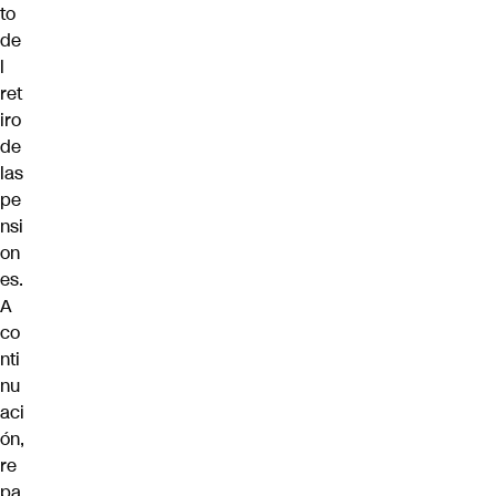
to
de
l
ret
iro
de
las
pe
nsi
on
es.
A
co
nti
nu
aci
ón,
re
pa