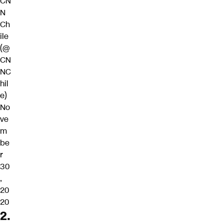
CN
N
Ch
ile
(@
CN
NC
hil
e)
No
ve
m
be
r
30
,
20
20
2.