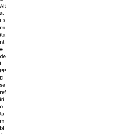
Alt
a.
La
mil
ita
nt
e
de
l
PP
D
se
ref
iri
ó
ta
m
bi