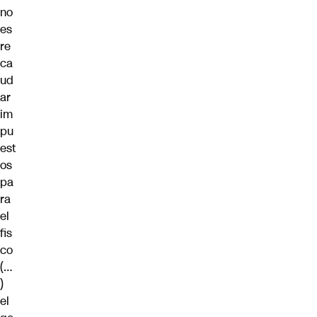
no
es
re
ca
ud
ar
im
pu
est
os
pa
ra
el
fis
co
(…
)
el