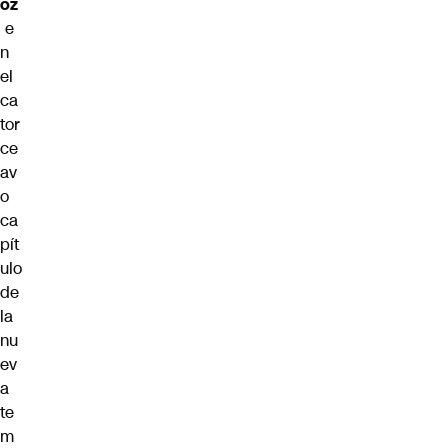
oz
e
n
el
ca
tor
ce
av
o
ca
pít
ulo
de
la
nu
ev
a
te
m