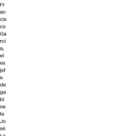
Fr
an
cis
co
Ga
rcí
a,
el
ex
jef
e
de
ga
bi
ne
te
Jo
sé
La