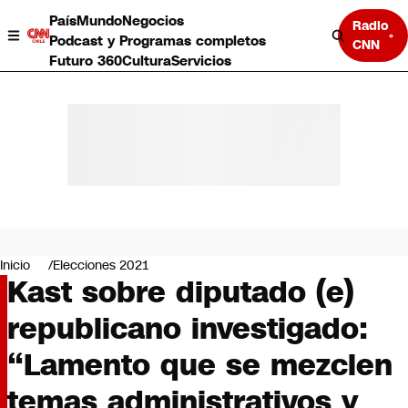
País
Mundo
Negocios
Radio
Podcast y Programas completos
CNN
Futuro 360
Cultura
Servicios
País
Mundo
Negocios
Inicio
Elecciones 2021
Kast sobre diputado (e)
Deportes
Programas completos
republicano investigado:
Cultura
Servicios
“Lamento que se mezclen
Bits
CNN Data
temas administrativos y
CNN tiempo