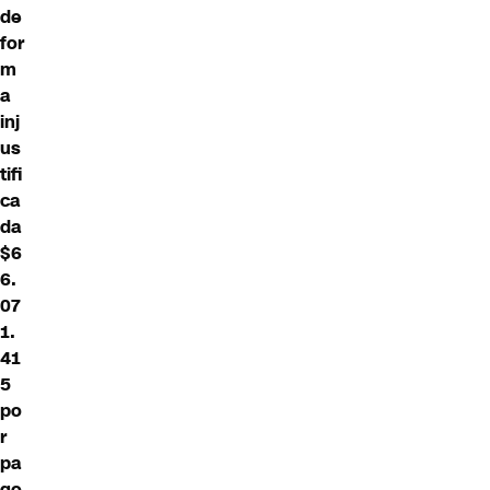
de
for
m
a
inj
us
tifi
ca
da
$6
6.
07
1.
41
5
po
r
pa
go