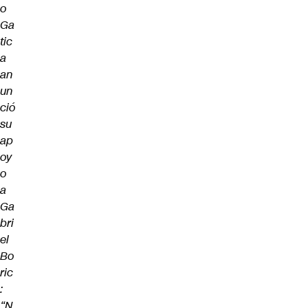
o
Ga
tic
a
an
un
ció
su
ap
oy
o
a
Ga
bri
el
Bo
ric
:
“N