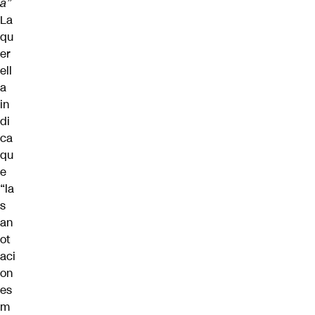
a”
La
qu
er
ell
a
in
di
ca
qu
e
“la
s
an
ot
aci
on
es
m