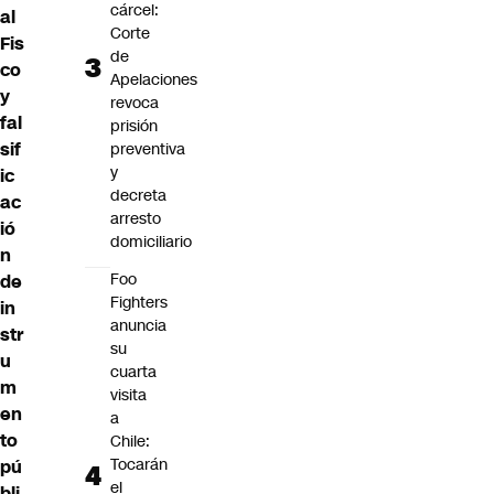
cárcel:
al
Corte
Fis
de
co
Apelaciones
y
revoca
fal
prisión
sif
preventiva
y
ic
decreta
ac
arresto
ió
domiciliario
n
Foo
de
Fighters
in
anuncia
str
su
u
cuarta
m
visita
en
a
to
Chile:
Tocarán
pú
el
bli