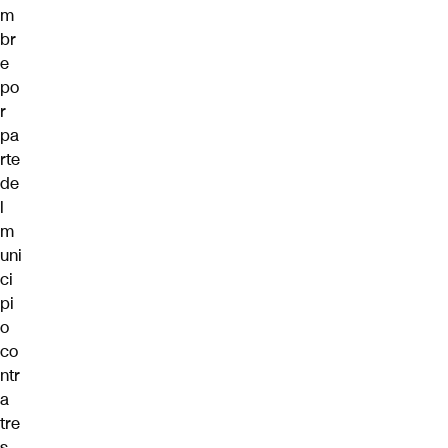
m
br
e
po
r
pa
rte
de
l
m
uni
ci
pi
o
co
ntr
a
tre
s