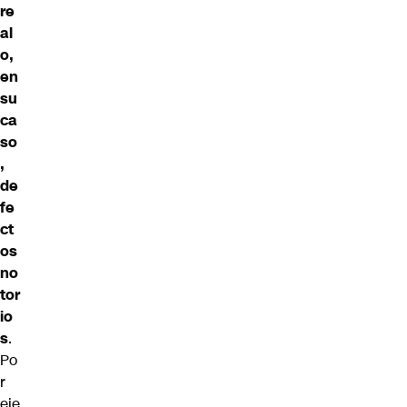
re
al
o,
en
su
ca
so
,
de
fe
ct
os
no
tor
io
s
.
Po
r
eje