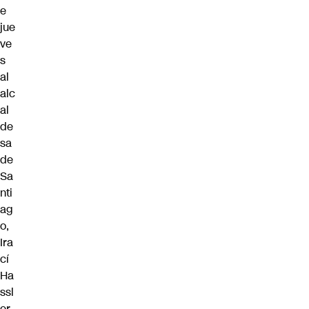
e
jue
ve
s
al
alc
al
de
sa
de
Sa
nti
ag
o,
Ira
cí
Ha
ssl
er
.