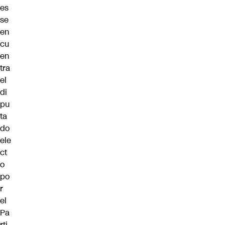
es
se
en
cu
en
tra
el
di
pu
ta
do
ele
ct
o
po
r
el
Pa
rti