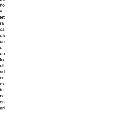
ño
y
let
ra
ca
da
un
o
de
los
cit
ad
os
ex
fu
nci
on
ari