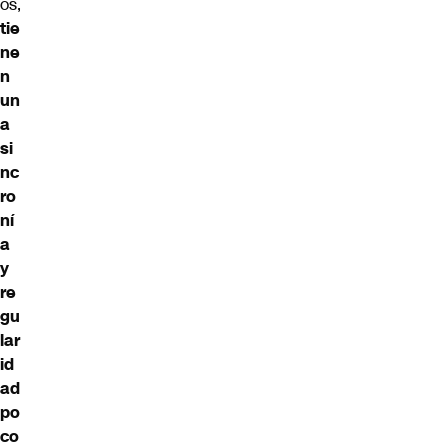
os,
tie
ne
n
un
a
si
nc
ro
ní
a
y
re
gu
lar
id
ad
po
co