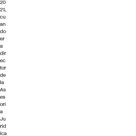
20
21,
cu
an
do
er
a
dir
ec
tor
de
la
As
es
orí
a
Ju
ríd
ica