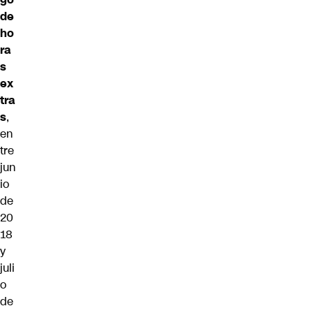
de
ho
ra
s
ex
tra
s
,
en
tre
jun
io
de
20
18
y
juli
o
de