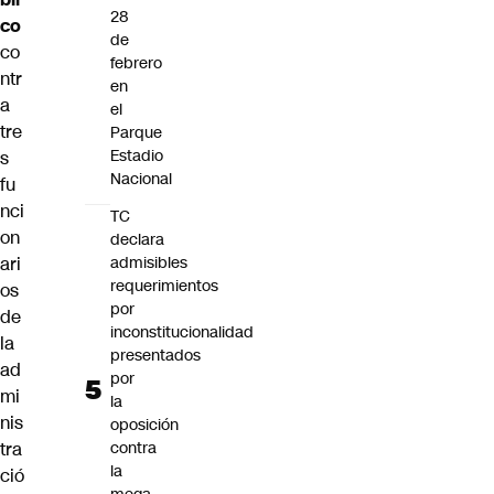
28
co
de
co
febrero
ntr
en
a
el
tre
Parque
Estadio
s
Nacional
fu
nci
TC
on
declara
admisibles
ari
requerimientos
os
por
de
inconstitucionalidad
la
presentados
ad
por
mi
la
nis
oposición
contra
tra
la
ció