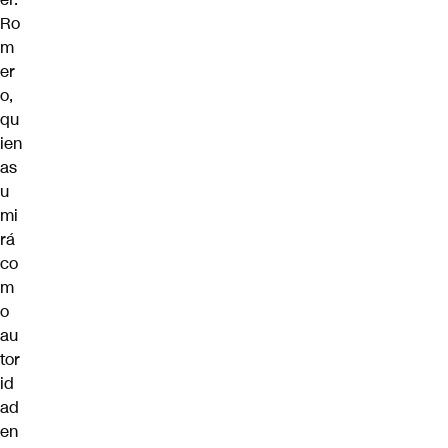
Ro
m
er
o,
qu
ien
as
u
mi
rá
co
m
o
au
tor
id
ad
en