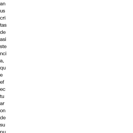
an
us
cri
tas
de
asi
ste
nci
a,
qu
e
ef
ec
tu
ar
on
de
su
pu