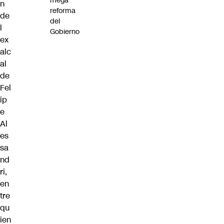
mega
n
reforma
de
del
l
Gobierno
ex
alc
al
de
Fel
ip
e
Al
es
sa
nd
ri
,
en
tre
qu
ien