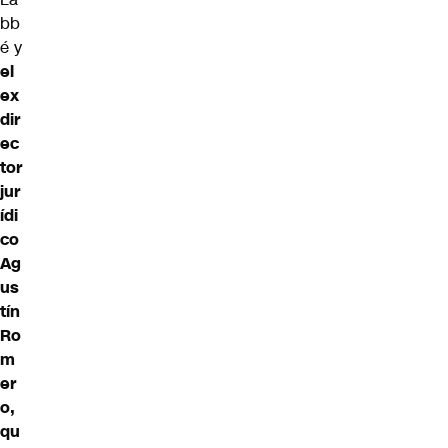
bb
é y
el
ex
dir
ec
tor
jur
ídi
co
Ag
us
tín
Ro
m
er
o,
qu