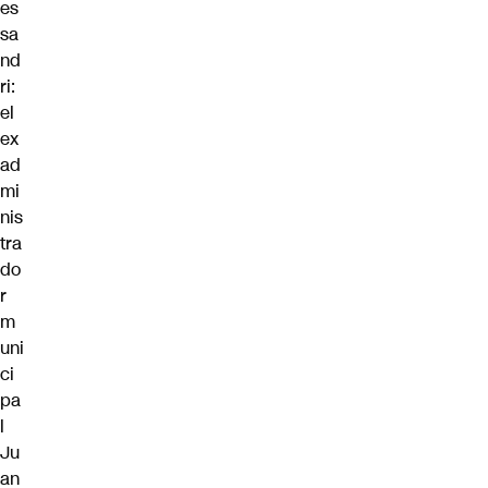
es
sa
nd
ri:
el
ex
ad
mi
nis
tra
do
r
m
uni
ci
pa
l
Ju
an