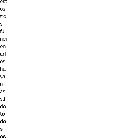
est
os
tre
s
fu
nci
on
ari
os
ha
ya
n
asi
sti
do
to
do
s
es