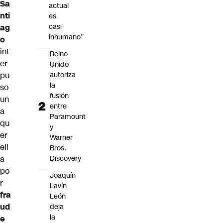
Sa
actual
nti
es
casi
ag
inhumano”
o
int
Reino
er
Unido
autoriza
pu
la
so
fusión
un
entre
a
Paramount
qu
y
er
Warner
ell
Bros.
Discovery
a
po
Joaquín
r
Lavín
fra
León
ud
deja
la
e