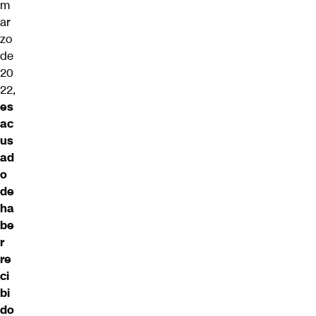
m
ar
zo
de
20
22,
es
ac
us
ad
o
de
ha
be
r
re
ci
bi
do