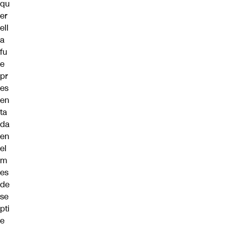
qu
er
ell
a
fu
e
pr
es
en
ta
da
en
el
m
es
de
se
pti
e