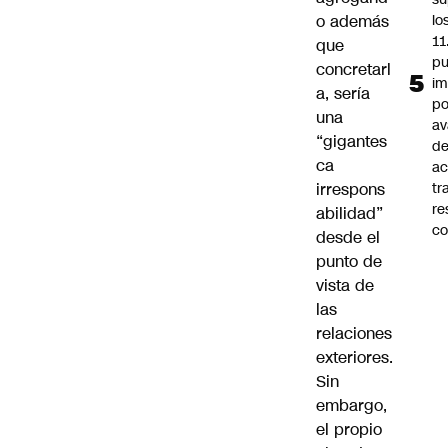
o además
lo
11
que
pu
concretarl
im
a, sería
po
una
a
“gigantes
d
ca
ac
irrespons
tr
re
abilidad”
co
desde el
punto de
vista de
las
relaciones
exteriores.
Sin
embargo,
el propio