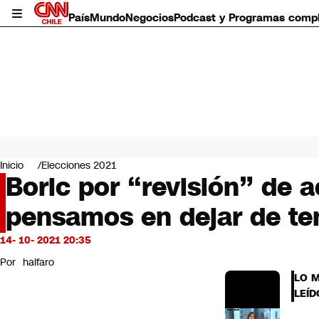
País
Mundo
Negocios
Podcast y Programas comp
País
Mundo
Inicio
Elecciones 2021
Negocios
Boric por “revisión” de 
Deportes
pensamos en dejar de te
Programas completos
Cultura
Servicios
14- 10- 2021 20:35
Bits
Por
halfaro
CNN Data
LO 
CNN tiempo
LEÍD
Futuro 360
Opinión