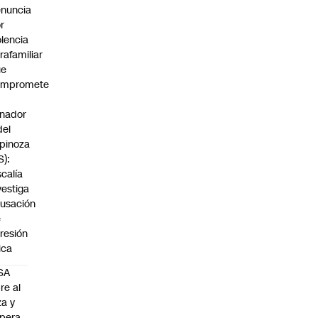
nuncia
r
olencia
trafamiliar
ue
ompromete
nador
del
pinoza
S):
scalía
vestiga
usación
e
resión
sica
SA
re al
za y
pera