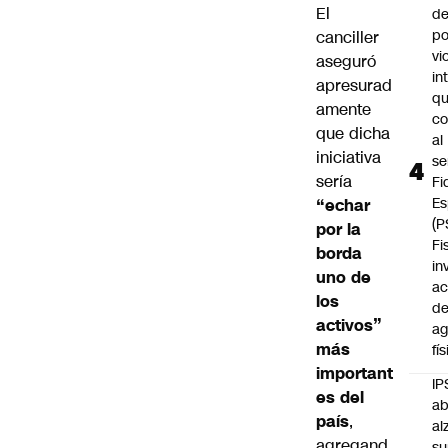
El
de
po
canciller
vi
aseguró
in
apresurad
q
amente
c
que dicha
al
iniciativa
se
sería
Fi
Es
“echar
(P
por la
Fi
borda
in
uno de
ac
los
d
activos”
ag
más
fí
important
IP
es del
ab
país
,
al
agregand
su