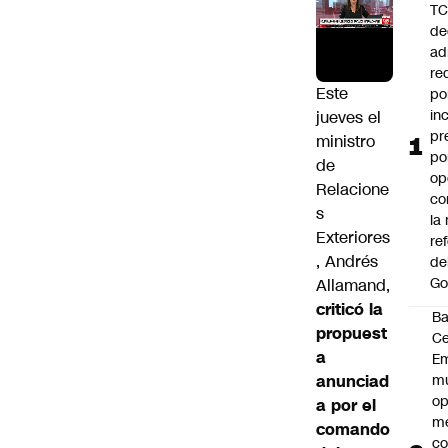
T
de
ad
re
Este
po
in
jueves el
pr
ministro
po
de
op
Relacione
co
s
la
Exteriores
re
, Andrés
de
Go
Allamand,
criticó la
B
propuest
Ce
a
E
anunciad
mu
op
a por el
me
comando
co