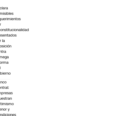
C
clara
misibles
querimientos
r
constitucionalidad
esentados
r la
osición
ntra
 mega
forma
l
bierno
anco
ntral:
mpresas
estran
timismo
nor y
ndiciones