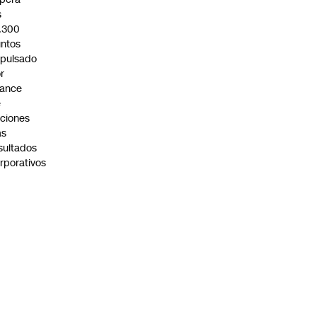
s
.300
ntos
pulsado
r
vance
e
ciones
as
sultados
rporativos