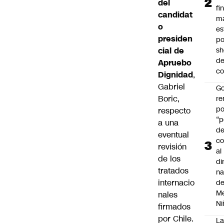
del
fi
candidat
m
o
es
presiden
po
cial de
s
d
Apruebo
co
Dignidad
,
Gabriel
Go
Boric,
r
po
respecto
“p
a una
d
eventual
co
revisión
al
de los
di
tratados
na
internacio
d
Me
nales
Ni
firmados
por Chile.
L