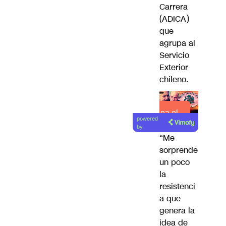
Carrera
(ADICA)
que
agrupa al
Servicio
Exterior
chileno.
Lea el
powered
artículo
by
“Me
sorprende
un poco
la
resistenci
a que
genera la
idea de