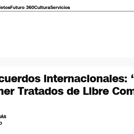
letos
Futuro 360
Cultura
Servicios
acuerdos internacionales:
ner Tratados de Libre Co
MÁS
O