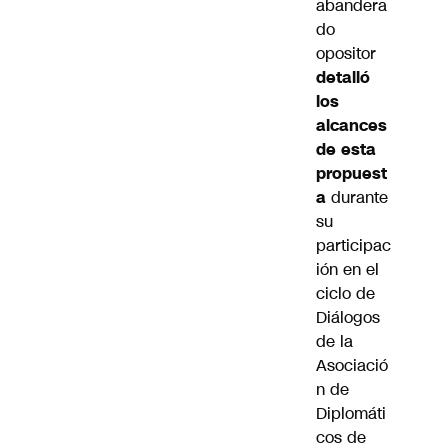
abandera
do
opositor
detalló
los
alcances
de esta
propuest
a
durante
su
participac
ión en el
ciclo de
Diálogos
de la
Asociació
n de
Diplomáti
cos de