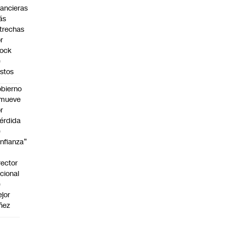
nancieras
ás
trechas
r
hock
e
stos
bierno
emueve
r
érdida
e
nfianza”
rector
cional
e
jor
ñez
a