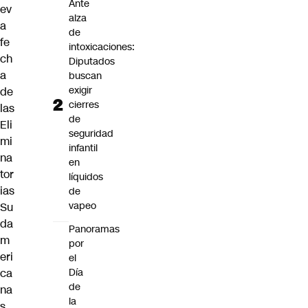
Ante
ev
alza
a
de
fe
intoxicaciones:
ch
Diputados
a
buscan
exigir
de
cierres
las
de
Eli
seguridad
mi
infantil
na
en
tor
líquidos
ias
de
vapeo
Su
da
Panoramas
m
por
eri
el
Día
ca
de
na
la
s