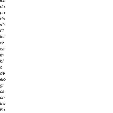
los
de
po
rte
s”:
El
int
er
ca
m
bi
o
de
elo
gi
os
en
tre
En