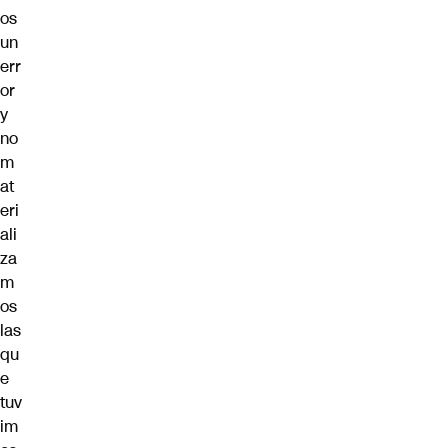
os
un
err
or
y
no
m
at
eri
ali
za
m
os
las
qu
e
tuv
im