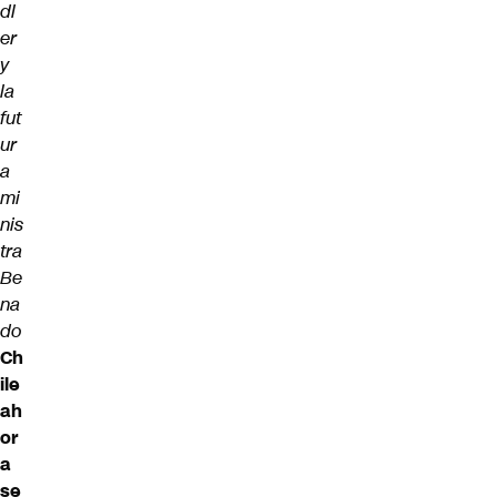
dl
er
y
la
fut
ur
a
mi
nis
tra
Be
na
do
Ch
ile
ah
or
a
se