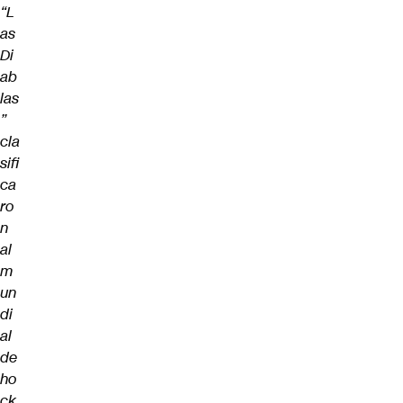
“L
as
Di
ab
las
”
cla
sifi
ca
ro
n
al
m
un
di
al
de
ho
ck