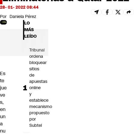
Futuro 360
28- 01- 2022 08:44
Opinión
Por
Daniela Pérez
LO
MÁS
LEÍDO
Tribunal
ordena
bloquear
sitios
Es
de
te
apuestas
jue
online
y
ve
establece
s,
mecanismo
en
propuesto
un
por
a
Subtel
nu