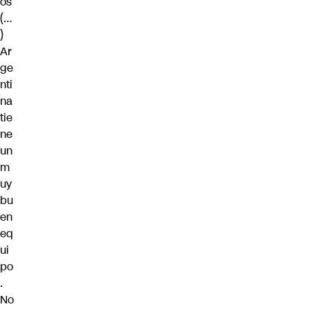
os
(…
)
Ar
ge
nti
na
tie
ne
un
m
uy
bu
en
eq
ui
po
.
No