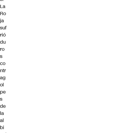
La
Ro
ja
suf
rió
du
ro
s
co
ntr
ag
ol
pe
s
de
la
al
bi