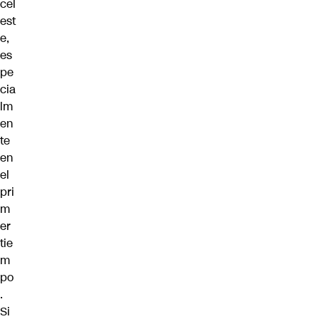
cel
est
e,
es
pe
cia
lm
en
te
en
el
pri
m
er
tie
m
po
.
Si