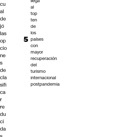
llega
cu
al
al
top
de
ten
jó
de
los
las
países
op
con
cio
mayor
ne
recuperación
s
del
de
turismo
cla
internacional
postpandemia
sifi
ca
r
re
du
ci
da
s.