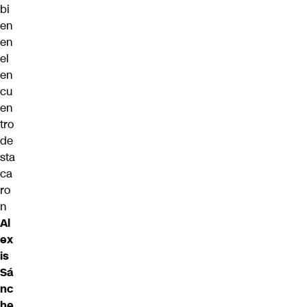
bi
en
en
el
en
cu
en
tro
de
sta
ca
ro
n
Al
ex
is
Sá
nc
he