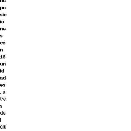
de
po
sic
io
ne
s
co
n
16
un
id
ad
es
, a
tre
s
de
l
últi