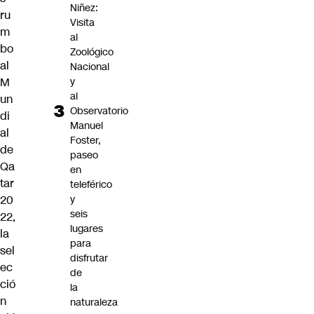
Niñez:
ru
Visita
m
al
bo
Zoológico
al
Nacional
y
M
al
un
Observatorio
di
Manuel
al
Foster,
de
paseo
Qa
en
tar
teleférico
y
20
seis
22,
lugares
la
para
sel
disfrutar
ec
de
ció
la
n
naturaleza