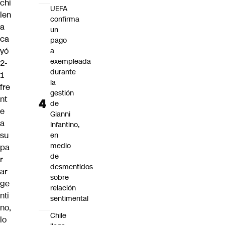
chi
UEFA
len
confirma
a
un
ca
pago
yó
a
exempleada
2-
durante
1
la
fre
gestión
nt
de
e
Gianni
a
Infantino,
su
en
medio
pa
de
r
desmentidos
ar
sobre
ge
relación
nti
sentimental
no
,
Chile
lo