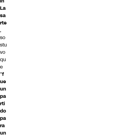
ín
La
sa
rte
,
so
stu
vo
qu
e
“
f
ue
un
pa
rti
do
pa
ra
un