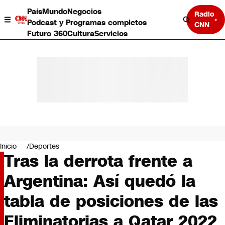
País
Mundo
Negocios
Radio
Podcast y Programas completos
CNN
Futuro 360
Cultura
Servicios
País
Mundo
Negocios
Inicio
Deportes
Tras la derrota frente a
Deportes
Programas completos
Argentina: Así quedó la
Cultura
Servicios
tabla de posiciones de las
Bits
CNN Data
Eliminatorias a Qatar 2022
CNN tiempo