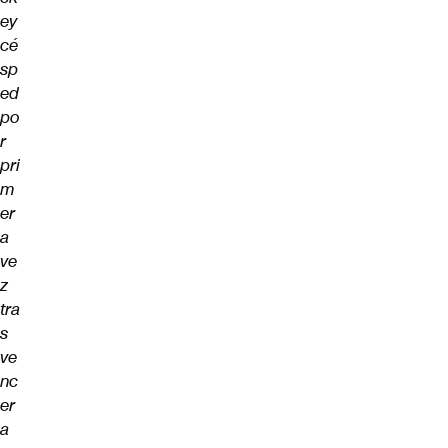
ey
cé
sp
ed
po
r
pri
m
er
a
ve
z
tra
s
ve
nc
er
a