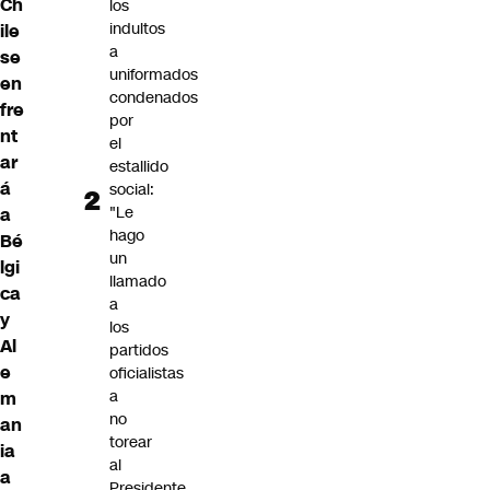
Ch
los
indultos
ile
a
se
uniformados
en
condenados
fre
por
nt
el
ar
estallido
á
social:
"Le
a
hago
Bé
un
lgi
llamado
ca
a
y
los
Al
partidos
e
oficialistas
a
m
no
an
torear
ia
al
a
Presidente