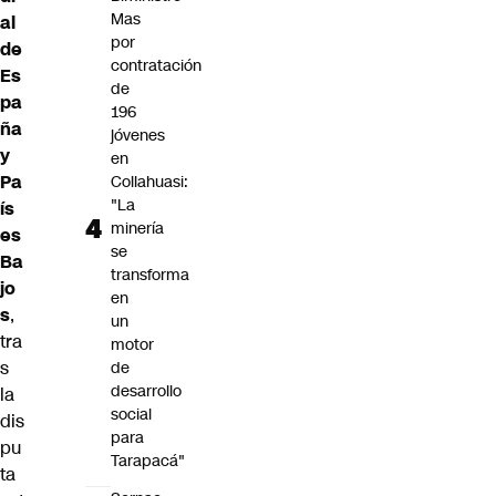
Mas
al
por
de
contratación
Es
de
pa
196
ña
jóvenes
y
en
Pa
Collahuasi:
"La
ís
minería
es
se
Ba
transforma
jo
en
s
,
un
tra
motor
s
de
desarrollo
la
social
dis
para
pu
Tarapacá"
ta