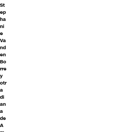
St
ep
ha
ni
e
Va
nd
en
Bo
rre
y
otr
a
di
an
a
de
A