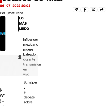
Futuro 360
06- 07- 2022 20:03
Opinión
Por
jmaturana
LO
MÁS
LEÍDO
Influencer
mexicano
muere
baleado
durante
transmisión
en
vivo
Schalper
y
(
E
el
FE
debate
) –
sobre