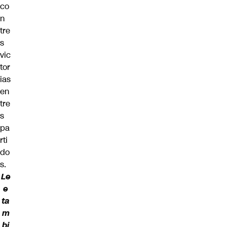
co
n
tre
s
vic
tor
ias
en
tre
s
pa
rti
do
s.
Le
e
ta
m
bi