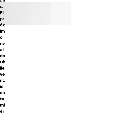
de
s.
El
pr
óx
im
o
riv
al
de
Ch
ile
ve
nc
ió
es
te
mi
ér