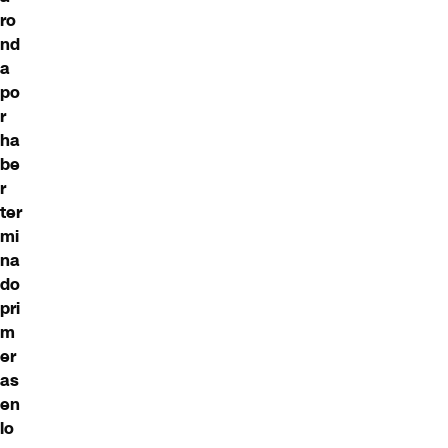
ro
nd
a
po
r
ha
be
r
ter
mi
na
do
pri
m
er
as
en
lo