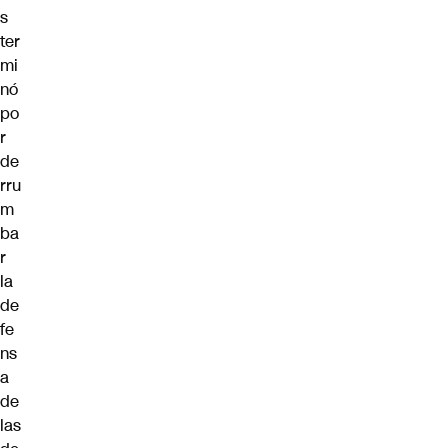
s
ter
mi
nó
po
r
de
rru
m
ba
r
la
de
fe
ns
a
de
las