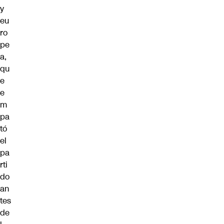
y
eu
ro
pe
a,
qu
e
e
m
pa
tó
el
pa
rti
do
an
tes
de