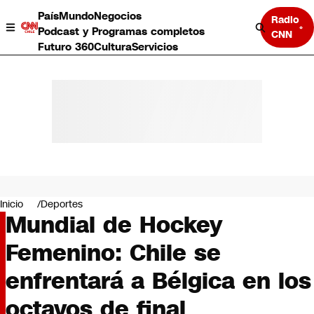
País
Mundo
Negocios
Radio
Podcast y Programas completos
CNN
Futuro 360
Cultura
Servicios
País
Mundo
Negocios
Inicio
Deportes
Mundial de Hockey
Deportes
Programas completos
Femenino: Chile se
Cultura
Servicios
enfrentará a Bélgica en los
Bits
CNN Data
octavos de final
CNN tiempo