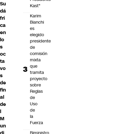
Su
Kast"
dá
Karim
fri
Bianchi
ca
es
en
elegido
lo
presidente
s
de
oc
comisión
mixta
ta
que
vo
tramita
s
proyecto
de
sobre
fin
Reglas
al
de
de
Uso
de
l
la
M
Fuerza
un
di
Biministro