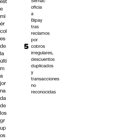
Sernac
est
oficia
e
a
mi
Bipay
ér
tras
col
reclamos
es
por
de
cobros
irregulares,
la
descuentos
últi
duplicados
m
y
a
transacciones
jor
no
na
reconocidas
da
de
los
gr
up
os