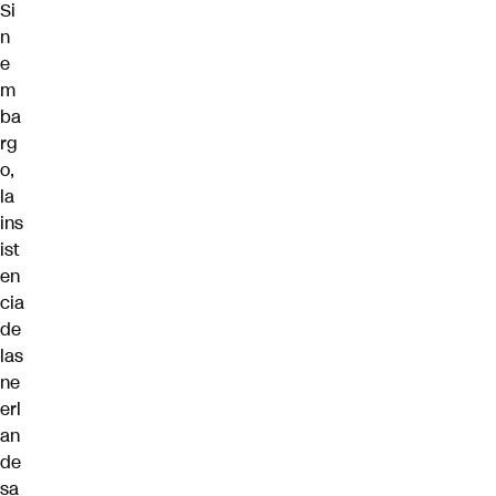
Si
n
e
m
ba
rg
o,
la
ins
ist
en
cia
de
las
ne
erl
an
de
sa