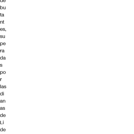
de
bu
ta
nt
es,
su
pe
ra
da
s
po
r
las
di
an
as
de
Li
de