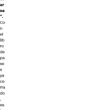
ar
se
”.
Co
n
el
lib
ro
de
pa
se
s
ya
ce
rra
do
,
es