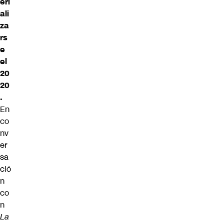
eri
ali
za
rs
e
el
20
20
.
En
co
nv
er
sa
ció
n
co
n
La