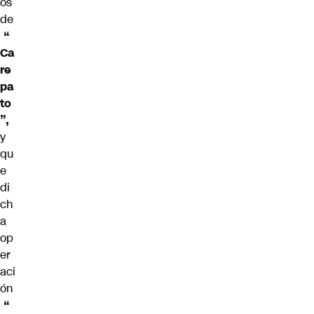
os
de
“
Ca
re
pa
to
”,
y
qu
e
di
ch
a
op
er
aci
ón
“