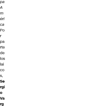
pa
A
m
éri
ca
Po
r
pa
rte
de
los
lai
co
s,
Se
rgi
o
Va
rg