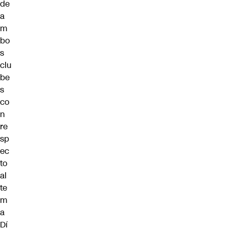
de
a
m
bo
s
clu
be
s
co
n
re
sp
ec
to
al
te
m
a
Dí