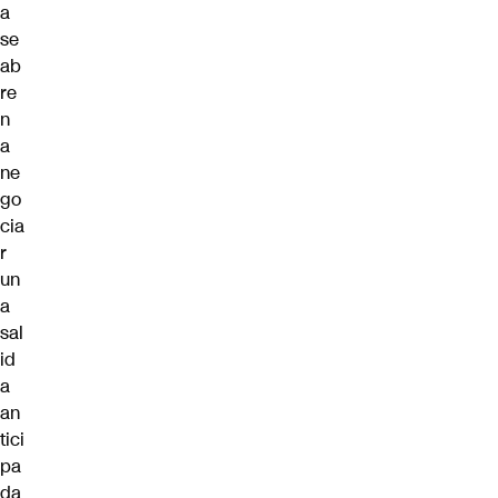
a
se
ab
re
n
a
ne
go
cia
r
un
a
sal
id
a
an
tici
pa
da