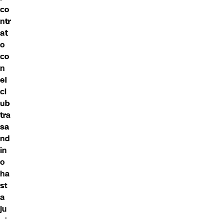
co
ntr
at
o
co
n
el
cl
ub
tra
sa
nd
in
o
ha
st
a
ju