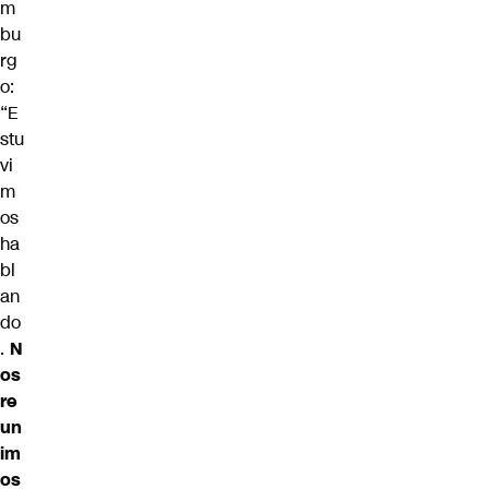
m
bu
rg
o:
“E
stu
vi
m
os
ha
bl
an
do
.
N
os
re
un
im
os