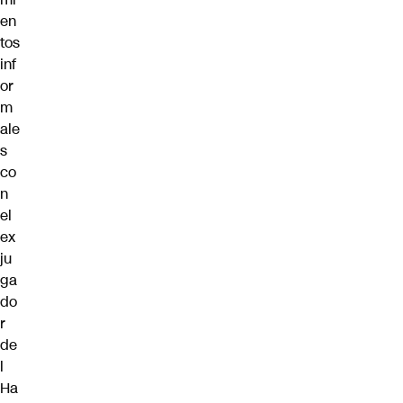
en
tos
inf
or
m
ale
s
co
n
el
ex
ju
ga
do
r
de
l
Ha