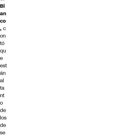
Bl
an
co
,
c
on
tó
qu
e
est
án
al
ta
nt
o
de
los
de
se