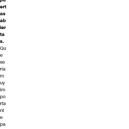
ert
as
ab
ier
ta
s.
Qu
e
se
ría
m
uy
im
po
rta
nt
e
pa