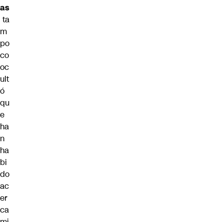
as
ta
m
po
co
oc
ult
ó
qu
e
ha
n
ha
bi
do
ac
er
ca
mi