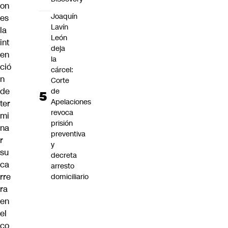
on
Joaquín
es
Lavín
la
León
int
deja
en
la
ció
cárcel:
n
Corte
de
de
Apelaciones
ter
revoca
mi
prisión
na
preventiva
r
y
su
decreta
ca
arresto
rre
domiciliario
ra
en
el
co