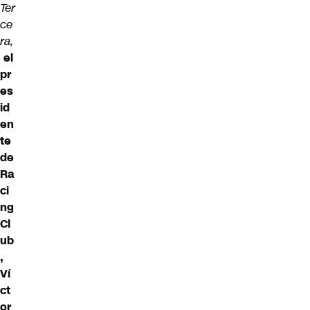
Ter
ce
ra
,
el
pr
es
id
en
te
de
Ra
ci
ng
Cl
ub
,
Ví
ct
or