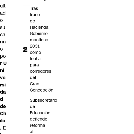
ult
Tras
ad
freno
o
de
su
Hacienda,
Gobierno
ca
mantiene
riñ
2031
o
como
po
fecha
r
U
para
ni
corredores
ve
del
Gran
rsi
Concepción
da
d
Subsecretario
de
de
Educación
Ch
defiende
ile
reforma
.
E
al