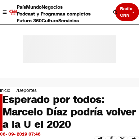
País
Mundo
Negocios
Radio
Podcast y Programas completos
CNN
Futuro 360
Cultura
Servicios
País
Mundo
Negocios
Inicio
Deportes
Esperado por todos:
Deportes
Programas completos
Marcelo Díaz podría volver
Cultura
Servicios
a la U el 2020
Bits
CNN Data
06- 09- 2019 07:46
CNN tiempo