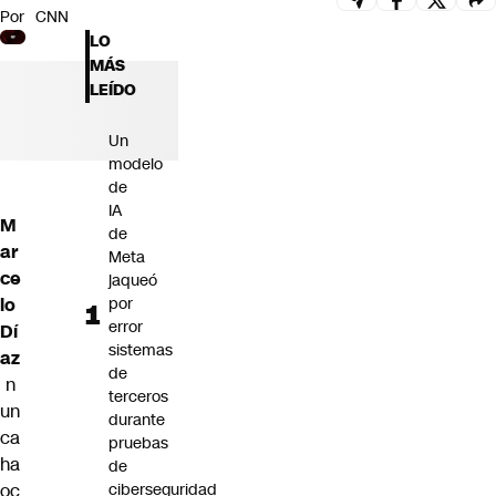
Por
CNN
Futuro 360
LO
Opinión
MÁS
LEÍDO
Un
modelo
de
IA
M
de
ar
Meta
ce
jaqueó
lo
por
error
Dí
sistemas
az
de
n
terceros
un
durante
ca
pruebas
ha
de
oc
ciberseguridad