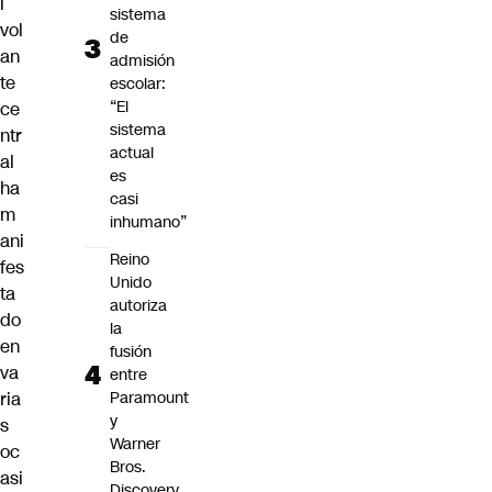
l
sistema
vol
de
an
admisión
te
escolar:
“El
ce
sistema
ntr
actual
al
es
ha
casi
m
inhumano”
ani
Reino
fes
Unido
ta
autoriza
do
la
en
fusión
va
entre
ria
Paramount
y
s
Warner
oc
Bros.
asi
Discovery