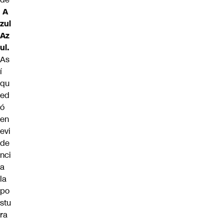
A
zul
Az
ul.
As
í
qu
ed
ó
en
evi
de
nci
a
la
po
stu
ra