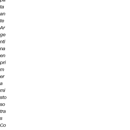
ta
an
te
Ar
ge
nti
na
en
pri
m
er
a
mi
sto
so
tra
s
Co