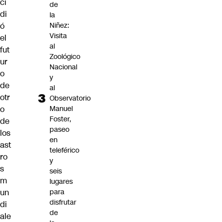
ci
de
di
la
ó
Niñez:
Visita
el
al
fut
Zoológico
ur
Nacional
o
y
de
al
otr
Observatorio
o
Manuel
Foster,
de
paseo
los
en
ast
teleférico
ro
y
s
seis
m
lugares
un
para
disfrutar
di
de
ale