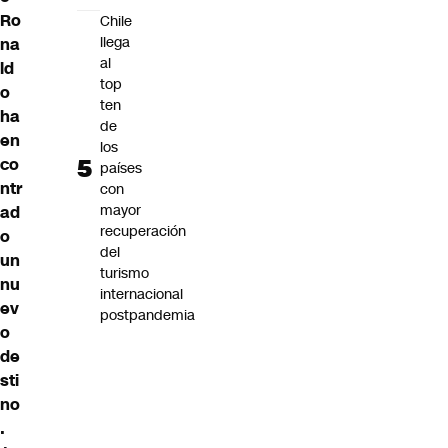
Ro
Chile
llega
na
al
ld
top
o
ten
ha
de
en
los
co
países
ntr
con
mayor
ad
recuperación
o
del
un
turismo
nu
internacional
ev
postpandemia
o
de
sti
no
.