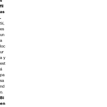
s
fil
as
.
Sí,
es
un
a
loc
ur
a y
est
á
pa
sa
nd
o.
𝗕𝗶
𝗲𝗻