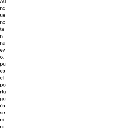
Au
nq
ue
no
ta
n
nu
ev
o,
pu
es
el
po
rtu
gu
és
se
rá
re