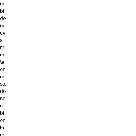
ci
bi
do
nu
ev
a
m
en
te
en
ca
sa,
do
nd
e
bi
en
lo
co