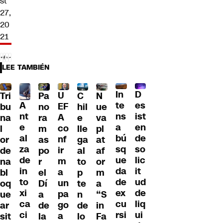
st
27,
20
21
LEE TAMBIÉN
D
In
U
Tri
Pa
C
N
A
es
te
EF
bu
no
hil
ue
nt
ist
ns
A
na
ra
e
va
e
en
a
co
l
m
lle
pl
al
de
bú
nf
or
as
ga
at
za
so
sq
ir
de
po
al
af
de
lic
ue
m
na
r
to
or
in
it
da
a
bl
el
p
m
to
ud
de
un
oq
Dí
te
a
xi
de
ex
pa
ue
a
n
“S
ca
liq
cu
go
ar
de
de
in
ci
ui
rsi
a
sit
la
lo
Fa