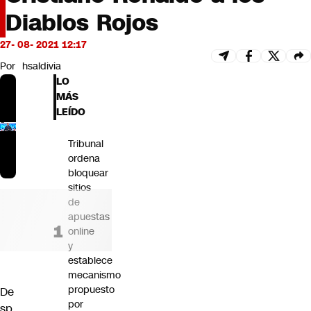
Futuro 360
Diablos Rojos
Opinión
27- 08- 2021 12:17
Por
hsaldivia
LO
MÁS
LEÍDO
Tribunal
ordena
bloquear
sitios
de
apuestas
online
y
establece
mecanismo
propuesto
De
por
sp