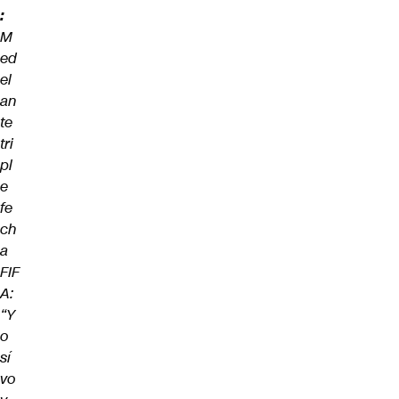
:
M
ed
el
an
te
tri
pl
e
fe
ch
a
FIF
A:
“Y
o
sí
vo