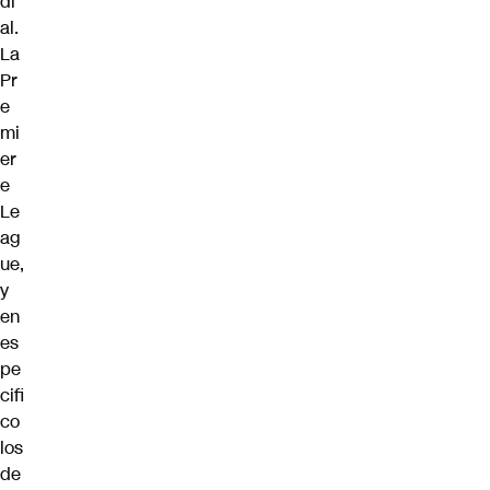
di
al.
La
Pr
e
mi
er
e
Le
ag
ue,
y
en
es
pe
cifi
co
los
de