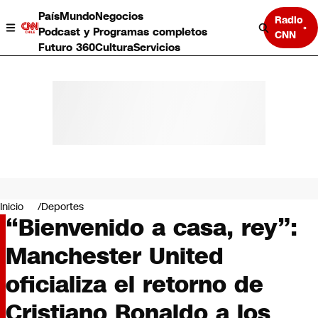
País
Mundo
Negocios
Radio
Podcast y Programas completos
CNN
Futuro 360
Cultura
Servicios
País
Mundo
Negocios
Inicio
Deportes
“Bienvenido a casa, rey”:
Deportes
Programas completos
Manchester United
Cultura
Servicios
oficializa el retorno de
Bits
CNN Data
Cristiano Ronaldo a los
CNN tiempo