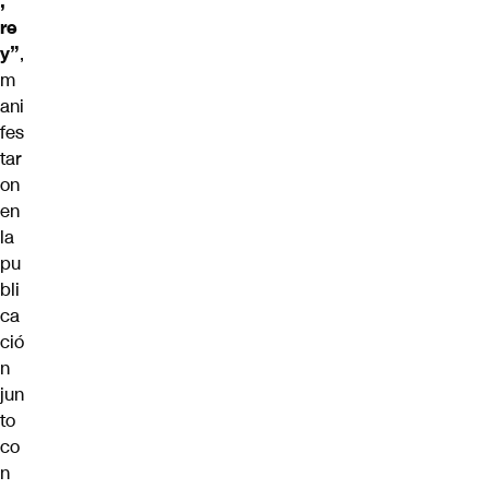
,
re
y”
,
m
ani
fes
tar
on
en
la
pu
bli
ca
ció
n
jun
to
co
n