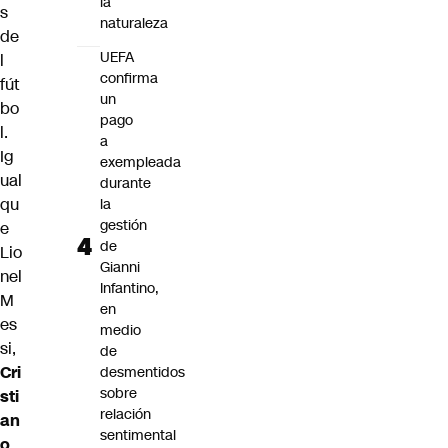
la
s
naturaleza
de
UEFA
l
confirma
fút
un
bo
pago
l.
a
Ig
exempleada
ual
durante
qu
la
gestión
e
de
Lio
Gianni
nel
Infantino,
M
en
es
medio
si,
de
Cri
desmentidos
sobre
sti
relación
an
sentimental
o