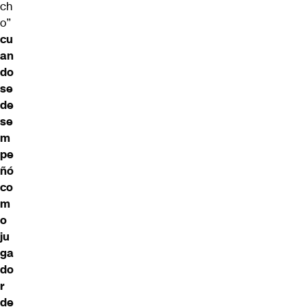
ch
o”
cu
an
do
se
de
se
m
pe
ñó
co
m
o
ju
ga
do
r
de