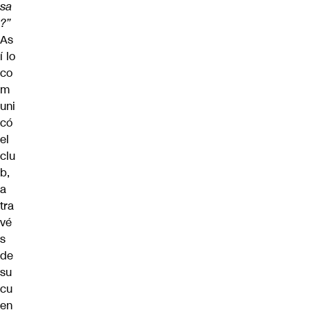
sa
?”
As
í lo
co
m
uni
có
el
clu
b,
a
tra
vé
s
de
su
cu
en