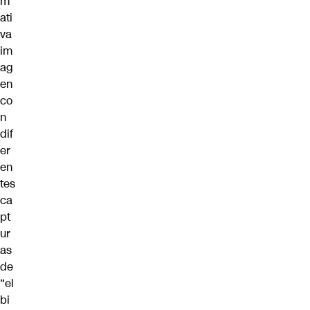
m
ati
va
im
ag
en
co
n
dif
er
en
tes
ca
pt
ur
as
de
“el
bi