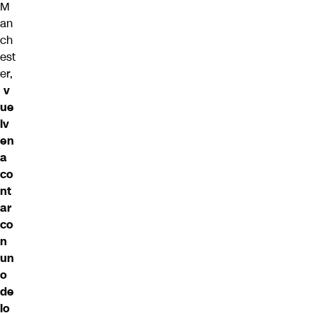
M
an
ch
est
er,
v
ue
lv
en
a
co
nt
ar
co
n
un
o
de
lo