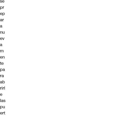
se
pr
ep
ar
a
nu
ev
a
m
en
te
pa
ra
ab
rirl
e
las
pu
ert