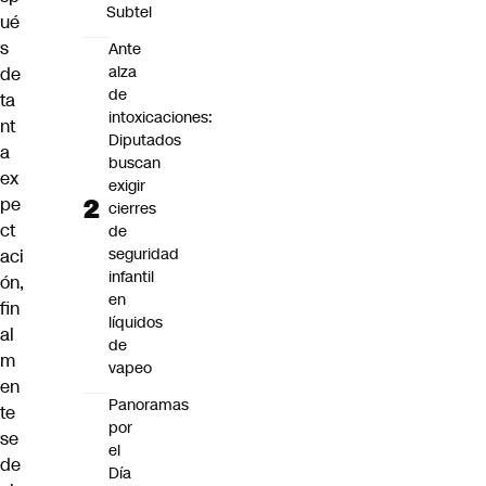
Subtel
ué
s
Ante
alza
de
de
ta
intoxicaciones:
nt
Diputados
a
buscan
ex
exigir
pe
cierres
ct
de
seguridad
aci
infantil
ón,
en
fin
líquidos
al
de
m
vapeo
en
Panoramas
te
por
se
el
de
Día