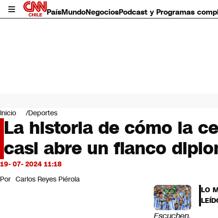
País
Mundo
Negocios
Podcast y Programas comp
País
Mundo
Inicio
Deportes
Negocios
La historia de cómo la c
Deportes
casi abre un flanco diplo
Programas completos
Cultura
Servicios
19- 07- 2024 11:18
Bits
Por
Carlos Reyes Piérola
CNN Data
LO 
CNN tiempo
LEÍD
Futuro 360
Escuchen,
Opinión