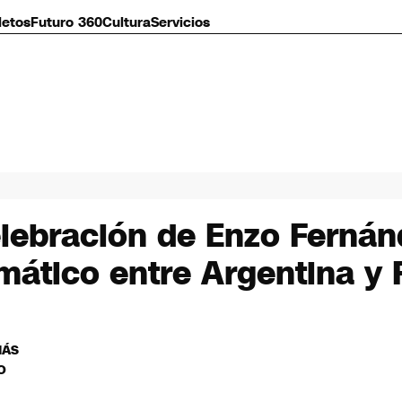
letos
Futuro 360
Cultura
Servicios
elebración de Enzo Ferná
mático entre Argentina y 
MÁS
O