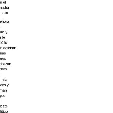
n el
nador
uella
eñora
e
ria" y
e le
lió lo
blacional":
rias
bres
chazan
chos
e
mila
ores y
aman
que
l
ebate
lítico