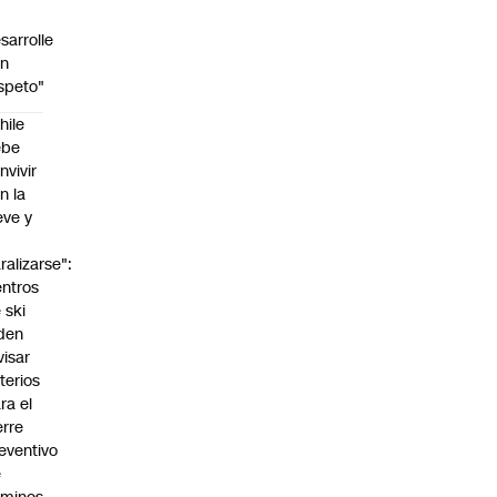
sarrolle
on
speto"
hile
ebe
nvivir
n la
eve y
o
ralizarse":
ntros
 ski
den
visar
iterios
ra el
erre
eventivo
e