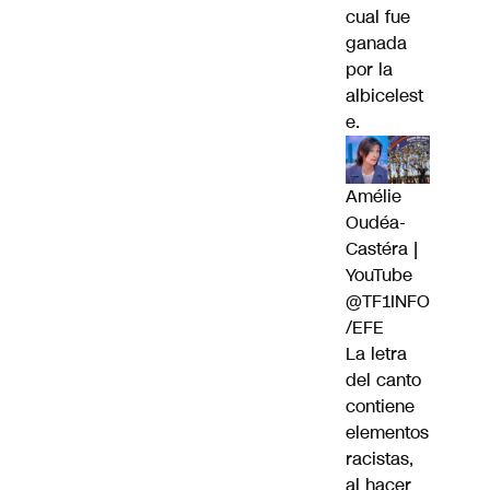
cual fue
ganada
por la
albicelest
e.
Amélie
Oudéa-
Castéra |
YouTube
@TF1INFO
/EFE
La letra
del canto
contiene
elementos
racistas,
al hacer