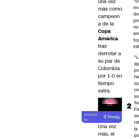
una vez
"É
m
más como
de
campeon
pr
a de la
no
Copa
en
América
to
tras
in
derrotar a
"L
su par de
ap
Colombia
po
por 1-0 en
h
tiempo
q
c
extra.
su
Su
P
Lea el
se
powered
artículo
by
re
Una vez
la
más, el
po