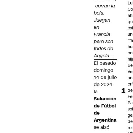
Lu
corran la
Co
bola.
af
Juegan
qu
en
ex
Francia
un
"f
pero son
hu
todos de
co
Angola…
hi
El pasado
Be
domingo
Ve
14 de julio
an
de 2024
cr
de
la
Fe
Selección
Ra
de Fútbol
so
de
ge
Argentina
de
se alzó
re