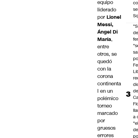
equipo
co
se
liderado
Sq
por
Lionel
Messi,
"S
Ángel Di
d
María
,
fe
"s
entre
sa
otros, se
po
quedó
Fe
con la
Li
corona
re
continenta
di
l en un
d
Ca
polémico
Fl
torneo
ll
marcado
a 
por
"e
gruesos
d
errores
po