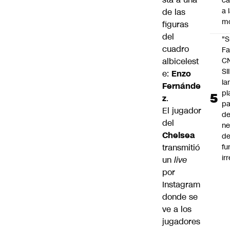
c
a 
de las
m
figuras
del
"S
cuadro
Fa
C
albicelest
SII
e:
Enzo
la
Fernánde
pl
z
.
pa
El jugador
de
del
ne
Chelsea
d
fu
transmitió
ir
un
live
por
Instagram
donde se
ve a los
jugadores