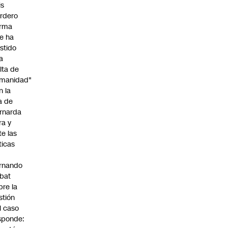
is
rdero
irma
e ha
istido
a
alta de
manidad"
n la
ja de
rnarda
ra y
te las
íticas
rnando
bat
bre la
stión
l caso
sponde: