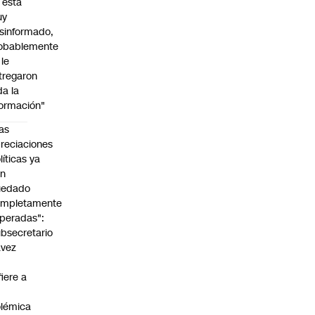
l está
uy
sinformado,
obablemente
 le
tregaron
da la
formación"
as
reciaciones
líticas ya
an
uedado
ompletamente
peradas":
bsecretario
avez
fiere a
lémica