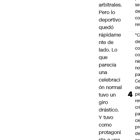
arbitrales.
se
de
Pero lo
c
deportivo
re
quedó
rápidame
"C
d
nte de
co
lado. Lo
co
que
ni
parecía
n
una
pa
celebraci
Ce
ón normal
de
pi
tuvo un
re
giro
cr
drástico.
pa
Y tuvo
ci
como
pr
protagoni
d
sta a una