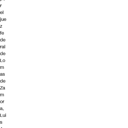
r
el
jue
z
fe
de
ral
de
Lo
m
as
de
Za
m
or
a,
Lui
s