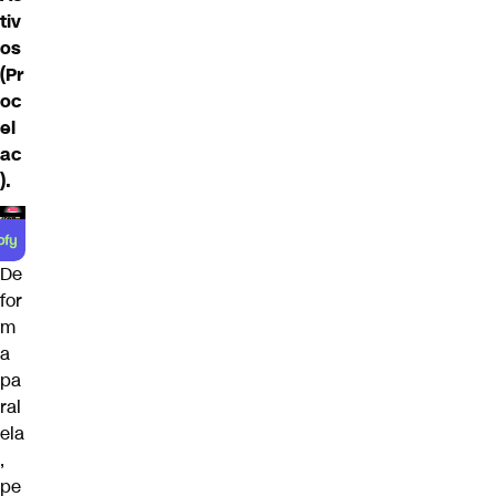
tiv
os
(Pr
oc
el
ac
).
De
for
m
a
pa
ral
ela
,
pe