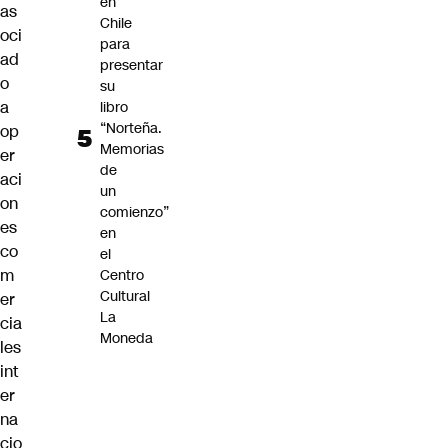
en
as
Chile
oci
para
ad
presentar
o
su
a
libro
“Norteña.
op
Memorias
er
de
aci
un
on
comienzo”
es
en
co
el
m
Centro
Cultural
er
La
cia
Moneda
les
int
er
na
cio