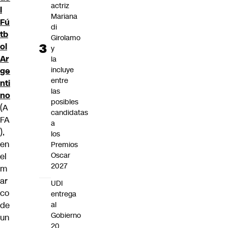
actriz
l
Mariana
Fú
di
tb
Girolamo
ol
y
Ar
la
incluye
ge
entre
nti
las
no
posibles
(A
candidatas
FA
a
),
los
en
Premios
Oscar
el
2027
m
ar
UDI
co
entrega
de
al
Gobierno
un
20