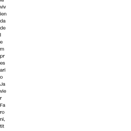
viv
ien
da
de
l
e
m
pr
es
ari
o
Ja
vie
r
Fa
ro
ni,
tit