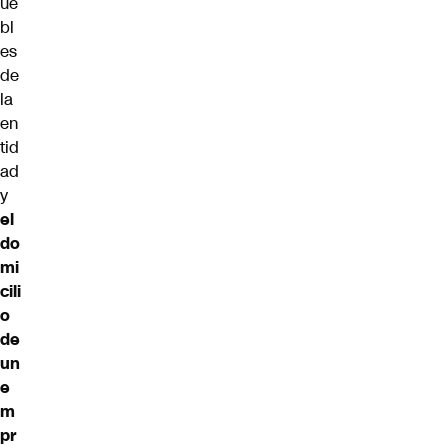
ue
bl
es
de
la
en
tid
ad
y
el
do
mi
cili
o
de
un
e
m
pr