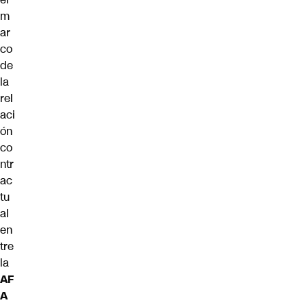
m
ar
co
de
la
rel
aci
ón
co
ntr
ac
tu
al
en
tre
la
AF
A