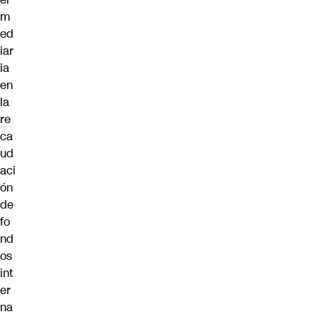
m
ed
iar
ia
en
la
re
ca
ud
aci
ón
de
fo
nd
os
int
er
na