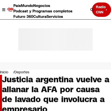
País
Mundo
Negocios
Radio
Podcast y Programas completos
CNN
Futuro 360
Cultura
Servicios
País
Mundo
Negocios
Inicio
Deportes
Justicia argentina vuelve a
Deportes
Programas completos
allanar la AFA por causa
Cultura
Servicios
de lavado que involucra a
Bits
CNN Data
empresario
CNN tiempo