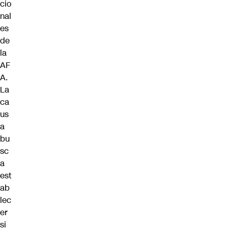
cio
nal
es
de
la
AF
A.
La
ca
us
a
bu
sc
a
est
ab
lec
er
si