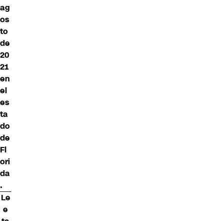
ag
os
to
de
20
21
en
el
es
ta
do
de
Fl
ori
da
.
Le
e