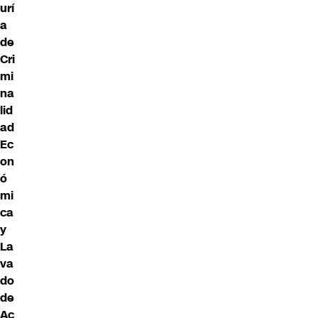
urí
a
de
Cri
mi
na
lid
ad
Ec
on
ó
mi
ca
y
La
va
do
de
Ac