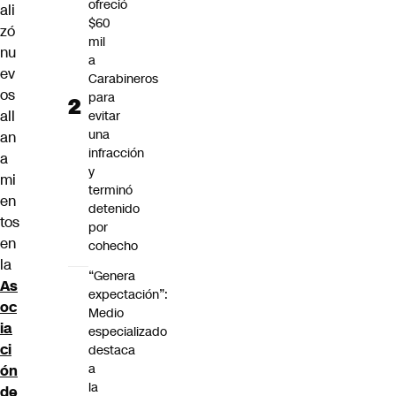
ofreció
ali
$60
zó
mil
nu
a
ev
Carabineros
os
para
all
evitar
una
an
infracción
a
y
mi
terminó
en
detenido
tos
por
en
cohecho
la
“Genera
As
expectación”:
oc
Medio
ia
especializado
ci
destaca
a
ón
la
de