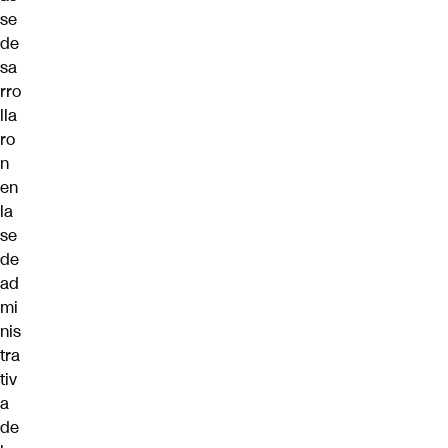
se
de
sa
rro
lla
ro
n
en
la
se
de
ad
mi
nis
tra
tiv
a
de