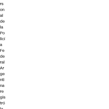
rs
on
al
de
la
Po
licí
a
Fe
de
ral
Ar
ge
nti
na
re
gis
tró
la