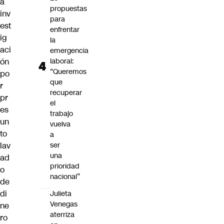
a
propuestas
inv
para
est
enfrentar
ig
la
aci
emergencia
ón
laboral:
“Queremos
po
que
r
recuperar
pr
el
es
trabajo
un
vuelva
to
a
lav
ser
una
ad
prioridad
o
nacional”
de
di
Julieta
Venegas
ne
aterriza
ro