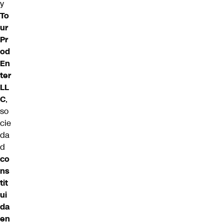
y
To
ur
Pr
od
En
ter
LL
C
,
so
cie
da
d
co
ns
tit
ui
da
en