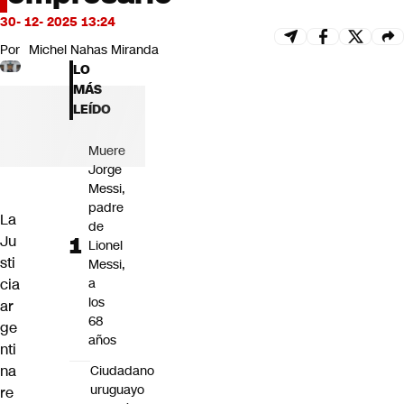
Futuro 360
30- 12- 2025 13:24
Opinión
Por
Michel Nahas Miranda
LO
MÁS
LEÍDO
Muere
Jorge
Messi,
padre
La
de
Ju
Lionel
sti
Messi,
cia
a
los
ar
68
ge
años
nti
na
Ciudadano
uruguayo
re