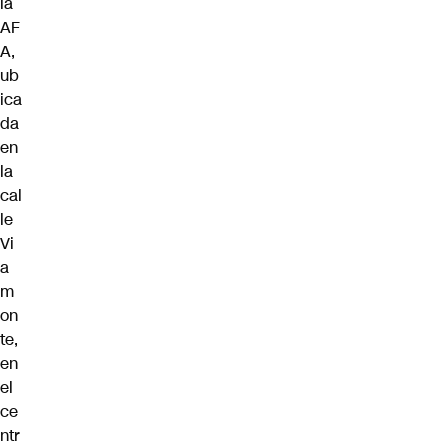
la
AF
A,
ub
ica
da
en
la
cal
le
Vi
a
m
on
te,
en
el
ce
ntr