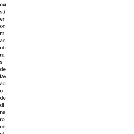
exi
sti
er
on
m
ani
ob
ra
s
de
lav
ad
o
de
di
ne
ro
en
el