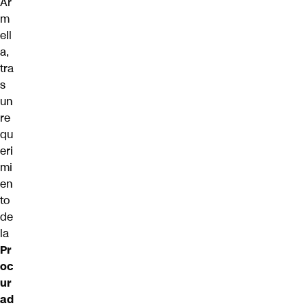
Ar
m
ell
a,
tra
s
un
re
qu
eri
mi
en
to
de
la
Pr
oc
ur
ad