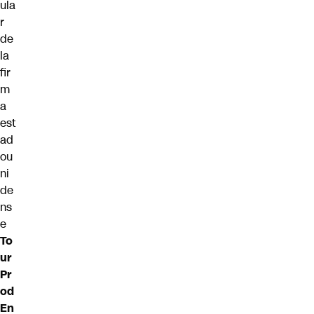
ula
r
de
la
fir
m
a
est
ad
ou
ni
de
ns
e
To
ur
Pr
od
En