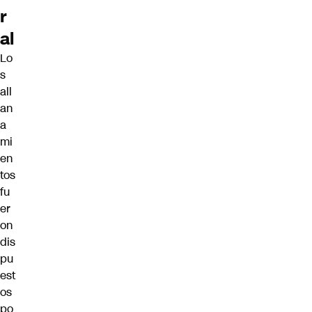
r
al
Lo
s
all
an
a
mi
en
tos
fu
er
on
dis
pu
est
os
po