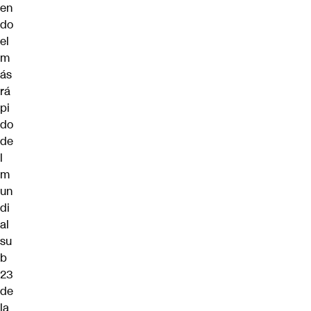
en
do
el
m
ás
rá
pi
do
de
l
m
un
di
al
su
b
23
de
la