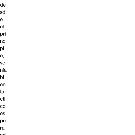
de
sd
e
el
pri
nci
pi
o,
ve
nía
bi
en
tá
cti
co
es
pe
ra