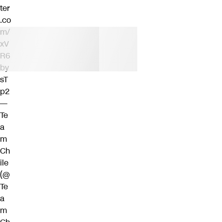
ter
.co
m/
xV
R6
by
sT
p2
—
Te
a
m
Ch
ile
(@
Te
a
m