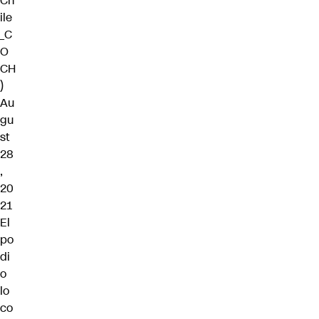
Ch
ile
_C
O
CH
)
Au
gu
st
28
,
20
21
El
po
di
o
lo
co