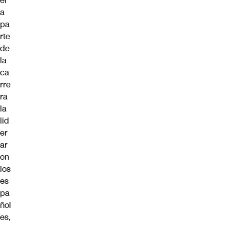
er
a
pa
rte
de
la
ca
rre
ra
la
lid
er
ar
on
los
es
pa
ñol
es,