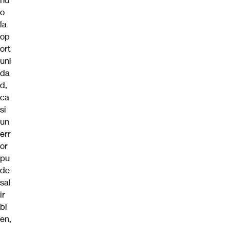
nd
o
la
op
ort
uni
da
d,
ca
si
un
err
or
pu
de
sal
ir
bi
en,