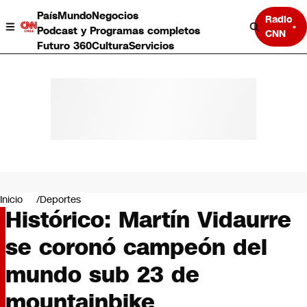
País
Mundo
Negocios
Radio
Podcast y Programas completos
CNN
Futuro 360
Cultura
Servicios
País
Mundo
Negocios
Inicio
Deportes
Histórico: Martín Vidaurre
Deportes
Programas completos
se coronó campeón del
Cultura
Servicios
mundo sub 23 de
Bits
CNN Data
mountainbike
CNN tiempo