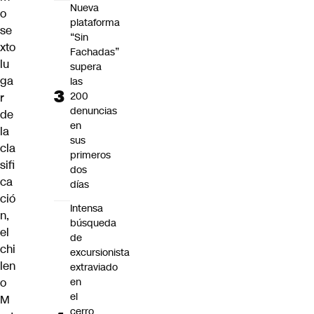
Nueva
o
plataforma
se
“Sin
xto
Fachadas”
lu
supera
ga
las
200
r
denuncias
de
en
la
sus
cla
primeros
sifi
dos
ca
días
ció
Intensa
n,
búsqueda
el
de
chi
excursionista
len
extraviado
o
en
el
M
cerro