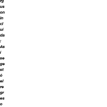
rg
us
on
in
cl
uí
da
:
As
í
se
ge
st
ó
el
re
gr
es
o