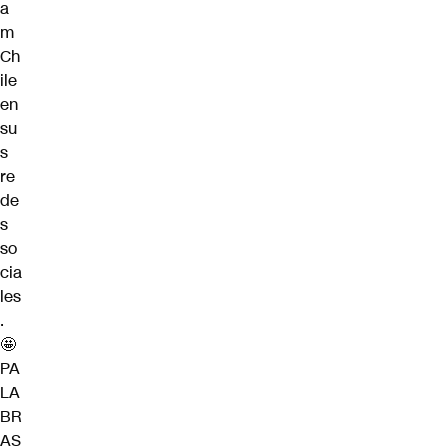
a
m
Ch
ile
en
su
s
re
de
s
so
cia
les
.
🤩
PA
LA
BR
AS