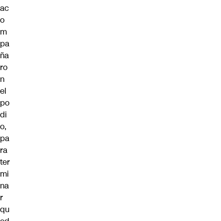
ac
o
m
pa
ña
ro
n
el
po
di
o,
pa
ra
ter
mi
na
r
qu