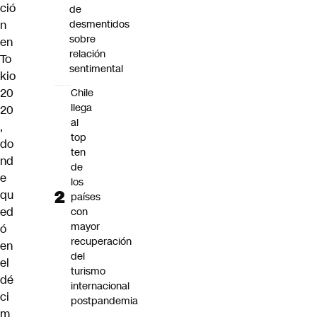
ció
de
n
desmentidos
sobre
en
relación
To
sentimental
kio
20
Chile
llega
20
al
,
top
do
ten
nd
de
e
los
qu
países
ed
con
mayor
ó
recuperación
en
del
el
turismo
dé
internacional
ci
postpandemia
m