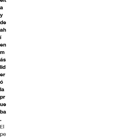
elt
a
y
de
ah
í
en
m
ás
lid
er
ó
la
pr
ue
ba
.
El
pe