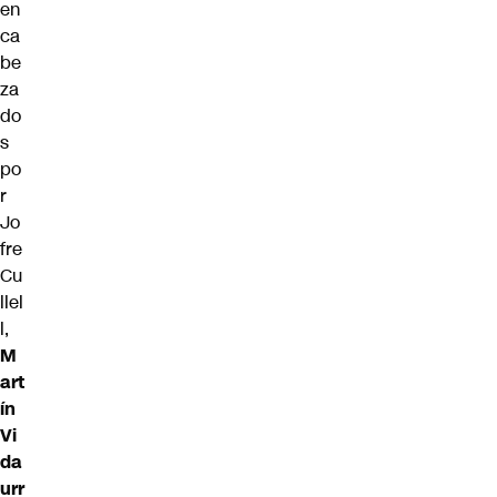
en
ca
be
za
do
s
po
r
Jo
fre
Cu
llel
l,
M
art
ín
Vi
da
urr