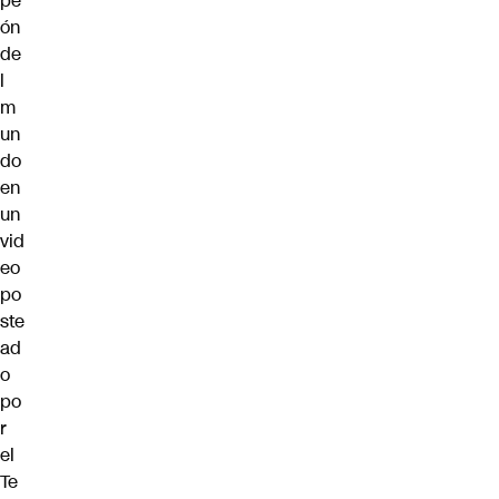
pe
ón
de
l
m
un
do
en
un
vid
eo
po
ste
ad
o
po
r
el
Te