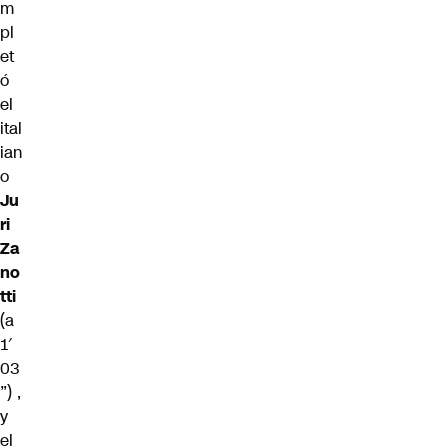
m
pl
et
ó
el
ital
ian
o
Ju
ri
Za
no
tti
(a
1′
03
”) ,
y
el