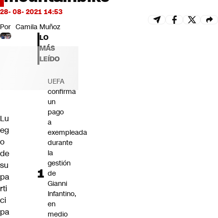
Futuro 360
28- 08- 2021 14:53
Opinión
Por
Camila Muñoz
LO
MÁS
LEÍDO
UEFA
confirma
un
pago
Lu
a
eg
exempleada
o
durante
de
la
gestión
su
de
pa
Gianni
rti
Infantino,
ci
en
pa
medio