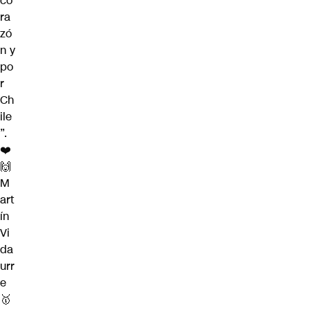
co
ra
zó
n y
po
r
Ch
ile
”.
❤️
🙌
M
art
ín
Vi
da
urr
e
🥇