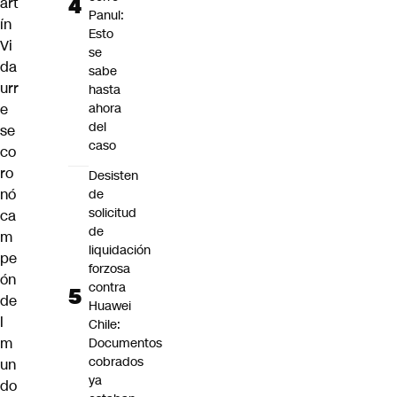
art
Panul:
ín
Esto
Vi
se
da
sabe
urr
hasta
e
ahora
del
se
caso
co
ro
Desisten
nó
de
solicitud
ca
de
m
liquidación
pe
forzosa
ón
contra
de
Huawei
l
Chile:
m
Documentos
cobrados
un
ya
do