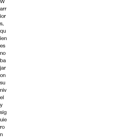
W
arr
ior
s,
qu
ien
es
no
ba
jar
on
su
niv
el
y
sig
uie
ro
n