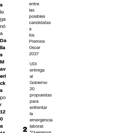
entre
s
las
le
posibles
ga
candidatas
nó
a
a
los
Da
Premios
lla
Oscar
2027
s
M
UDI
av
entrega
eri
al
Gobierno
ck
20
s
propuestas
po
para
r
enfrentar
12
la
0
emergencia
a
laboral:
“Queremos