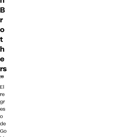
h
B
r
o
t
h
e
rs
”
El
re
gr
es
o
de
Go