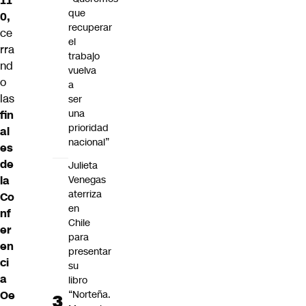
11
que
0,
recuperar
ce
el
rra
trabajo
nd
vuelva
o
a
las
ser
una
fin
prioridad
al
nacional”
es
de
Julieta
la
Venegas
aterriza
Co
en
nf
Chile
er
para
en
presentar
ci
su
a
libro
Oe
“Norteña.