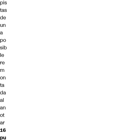
pis
tas
de
un
a
po
sib
le
re
m
on
ta
da
al
an
ot
ar
16
pu