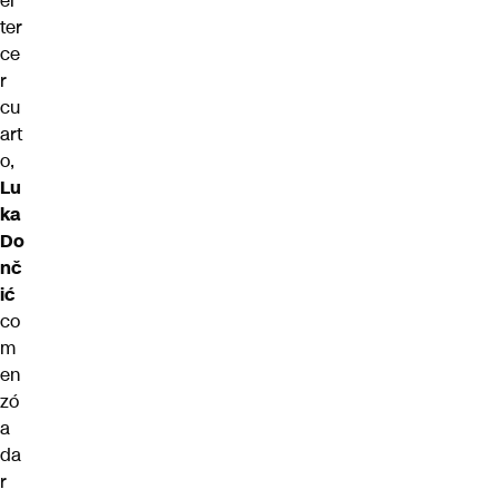
el
ter
ce
r
cu
art
o,
Lu
ka
Do
nč
ić
co
m
en
zó
a
da
r