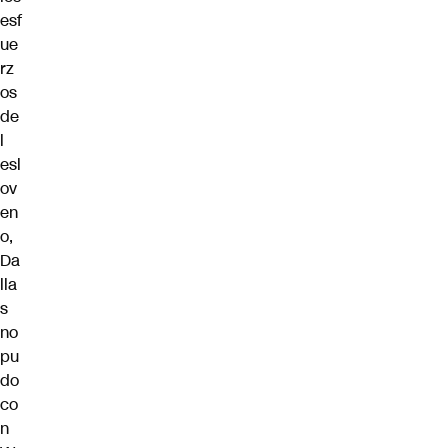
esf
ue
rz
os
de
l
esl
ov
en
o,
Da
lla
s
no
pu
do
co
n