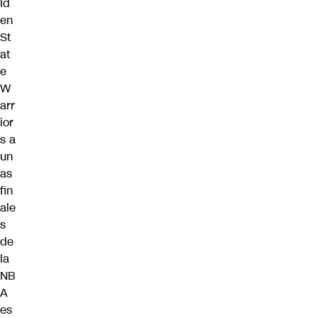
ld
en
St
at
e
W
arr
ior
s a
un
as
fin
ale
s
de
la
NB
A
es