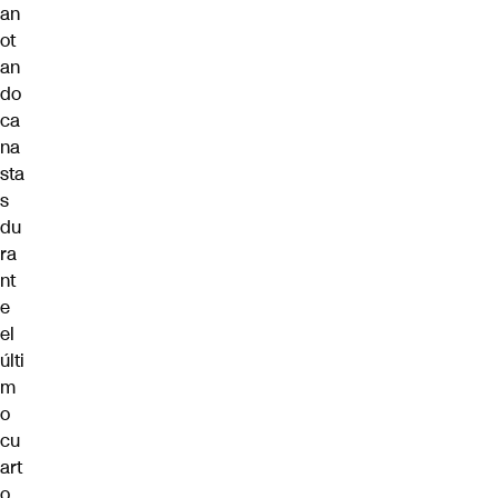
an
ot
an
do
ca
na
sta
s
du
ra
nt
e
el
últi
m
o
cu
art
o,