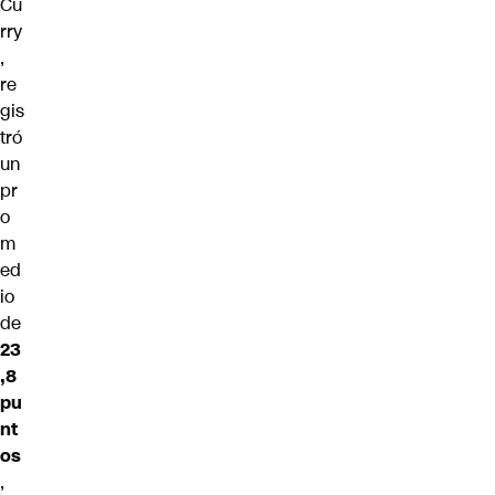
Cu
rry
,
re
gis
tró
un
pr
o
m
ed
io
de
23
,8
pu
nt
os
,