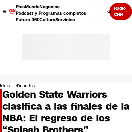
País
Mundo
Negocios
Radio
Podcast y Programas completos
CNN
Futuro 360
Cultura
Servicios
País
Mundo
Negocios
Inicio
Deportes
Golden State Warriors
Deportes
Programas completos
clasifica a las finales de la
Cultura
Servicios
NBA: El regreso de los
Bits
CNN Data
“Splash Brothers”
CNN tiempo