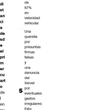
de
di
67%
st
en
an
velocidad
ci
vehicular
a
Una
de
querella
sd
por
e
presuntas
el
firmas
pri
falsas
y
m
una
er
denuncia
cu
del
art
Servel
o
por
de
eventuales
l
gastos
irregulares:
en
Esto