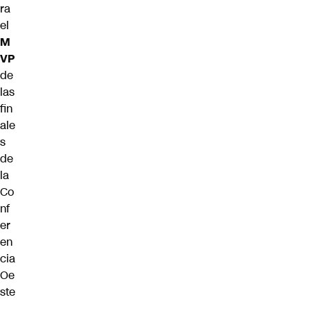
ra
el
M
VP
de
las
fin
ale
s
de
la
Co
nf
er
en
cia
Oe
ste
,