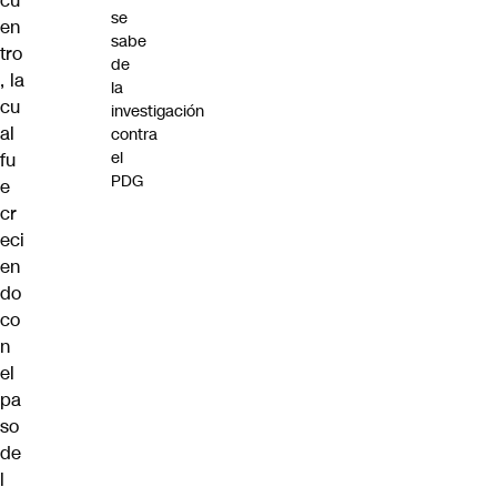
cu
se
en
sabe
tro
de
, la
la
cu
investigación
al
contra
el
fu
PDG
e
cr
eci
en
do
co
n
el
pa
so
de
l