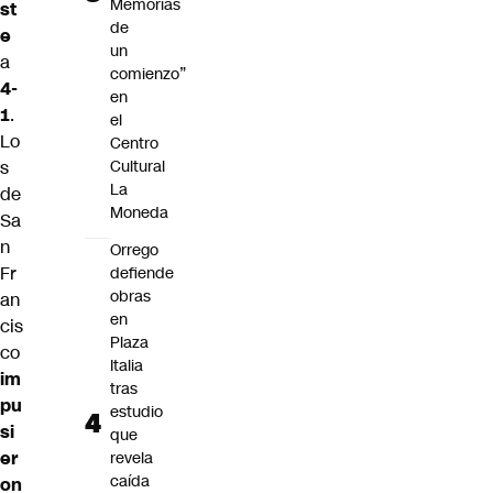
Memorias
st
de
e
un
a
comienzo”
4-
en
1
.
el
Lo
Centro
s
Cultural
La
de
Moneda
Sa
n
Orrego
Fr
defiende
obras
an
en
cis
Plaza
co
Italia
im
tras
pu
estudio
si
que
er
revela
caída
on