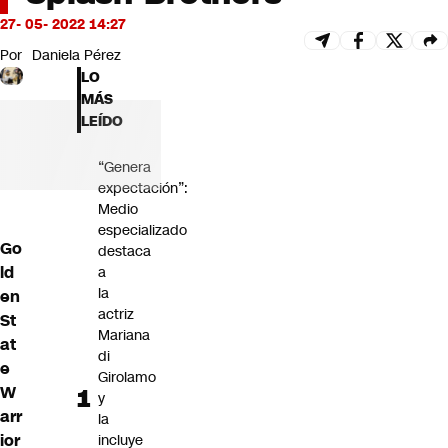
Futuro 360
27- 05- 2022 14:27
Opinión
Por
Daniela Pérez
LO
MÁS
LEÍDO
“Genera
expectación”:
Medio
especializado
Go
destaca
ld
a
la
en
actriz
St
Mariana
at
di
e
Girolamo
W
y
arr
la
ior
incluye