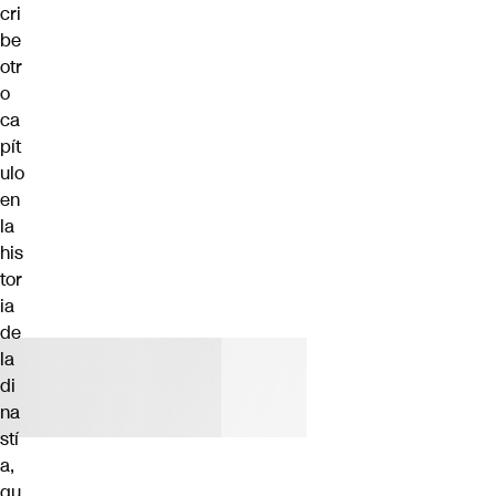
cri
be
otr
o
ca
pít
ulo
en
la
his
tor
ia
de
la
di
na
stí
a,
qu