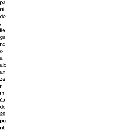
pa
rti
do
,
lle
ga
nd
o
a
alc
an
za
r
m
ás
de
20
pu
nt