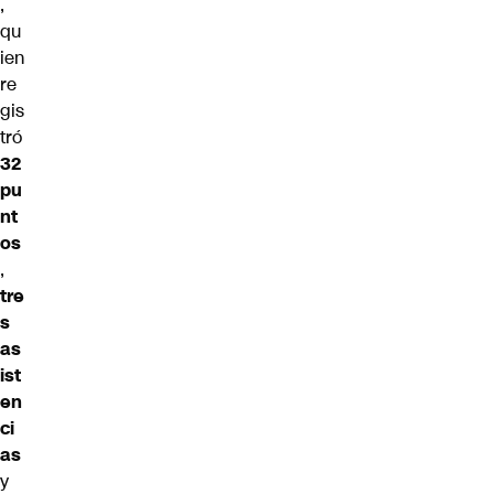
,
qu
ien
re
gis
tró
32
pu
nt
os
,
tre
s
as
ist
en
ci
as
y