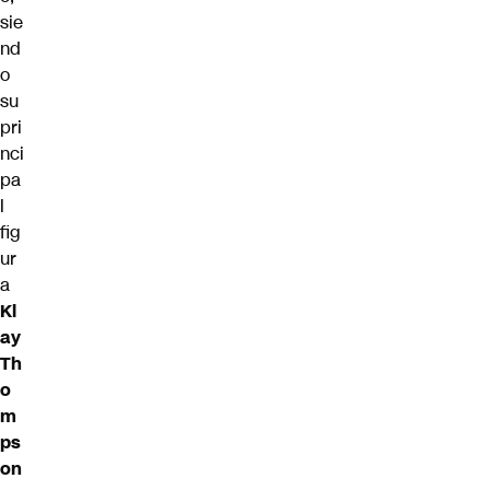
sie
nd
o
su
pri
nci
pa
l
fig
ur
a
Kl
ay
Th
o
m
ps
on