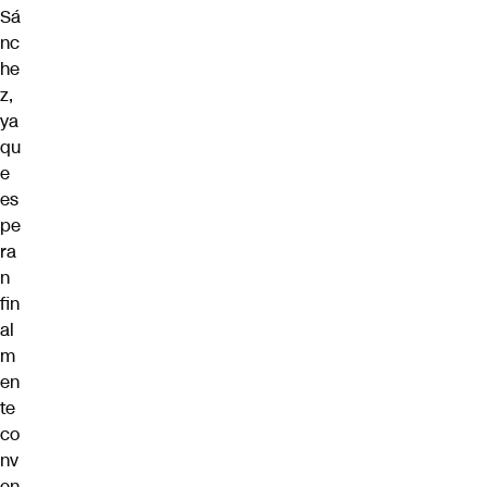
Sá
nc
he
z,
ya
qu
e
es
pe
ra
n
fin
al
m
en
te
co
nv
en