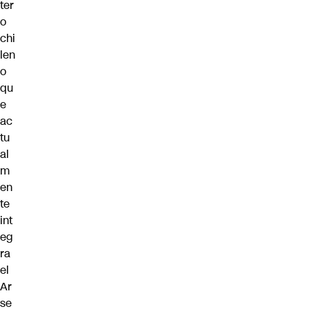
ter
o
chi
len
o
qu
e
ac
tu
al
m
en
te
int
eg
ra
el
Ar
se