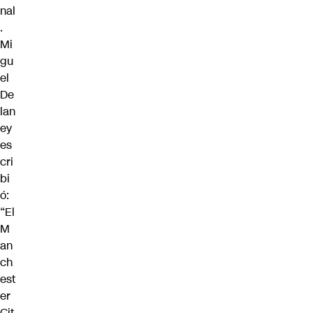
nal
.
Mi
gu
el
De
lan
ey
es
cri
bi
ó:
“El
M
an
ch
est
er
Cit