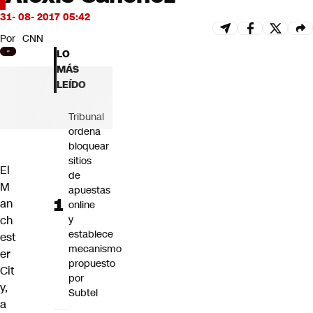
Futuro 360
31- 08- 2017 05:42
Opinión
Por
CNN
LO
MÁS
LEÍDO
Tribunal
ordena
bloquear
sitios
El
de
M
apuestas
an
online
ch
y
establece
est
mecanismo
er
propuesto
Cit
por
y,
Subtel
a