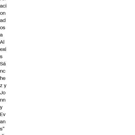
aci
on
ad
os
a
Al
exi
s
Sá
nc
he
z y
Jo
nn
y
Ev
an
s”