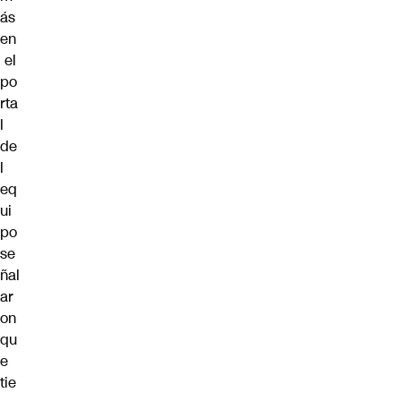
ás
en
el
po
rta
l
de
l
eq
ui
po
se
ñal
ar
on
qu
e
tie