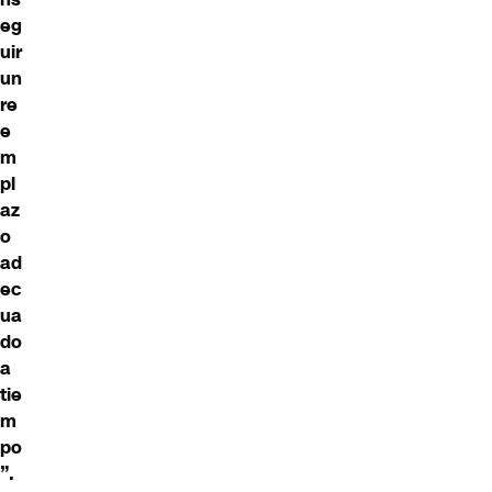
eg
uir
un
re
e
m
pl
az
o
ad
ec
ua
do
a
tie
m
po
”.