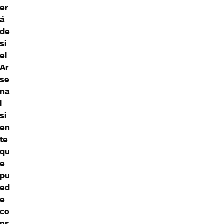
er
á
de
si
el
Ar
se
na
l
si
en
te
qu
e
pu
ed
e
co
ns