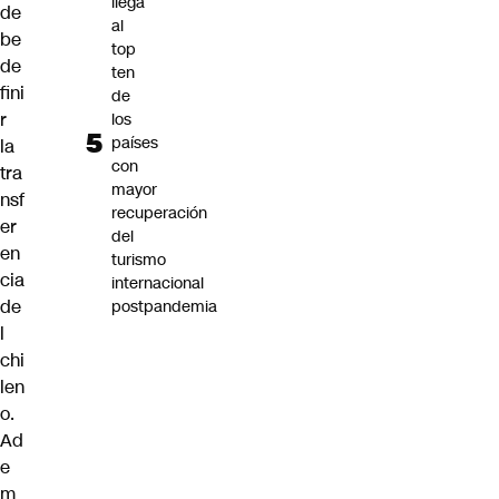
llega
de
al
be
top
de
ten
fini
de
r
los
países
la
con
tra
mayor
nsf
recuperación
er
del
en
turismo
cia
internacional
de
postpandemia
l
chi
len
o.
Ad
e
m