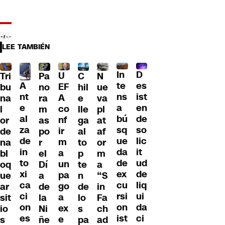
LEE TAMBIÉN
D
In
U
Tri
Pa
C
N
A
es
te
EF
bu
no
hil
ue
nt
ist
ns
A
na
ra
e
va
e
en
a
co
l
m
lle
pl
al
de
bú
nf
or
as
ga
at
za
so
sq
ir
de
po
al
af
de
lic
ue
m
na
r
to
or
in
it
da
a
bl
el
p
m
to
ud
de
un
oq
Dí
te
a
xi
de
ex
pa
ue
a
n
“S
ca
liq
cu
go
ar
de
de
in
ci
ui
rsi
a
sit
la
lo
Fa
on
da
on
ex
io
Ni
s
ch
es
ci
ist
e
s
ñe
pa
ad