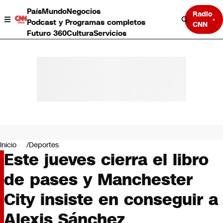
País
Mundo
Negocios
Radio
Podcast y Programas completos
CNN
Futuro 360
Cultura
Servicios
País
Mundo
Negocios
Inicio
Deportes
Este jueves cierra el libro
Deportes
Programas completos
de pases y Manchester
Cultura
Servicios
City insiste en conseguir a
Bits
CNN Data
Alexis Sánchez
CNN tiempo