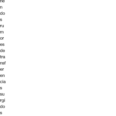
ne
n
do
s
ru
m
or
es
de
tra
nsf
er
en
cia
s
su
rgi
do
s