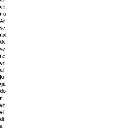
ce
r a
Ar
se
nal
de
ve
nd
er
al
ju
ga
do
r
en
el
dí
a