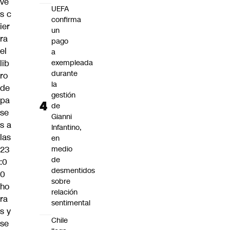
ve
UEFA
s c
confirma
ier
un
ra
pago
el
a
lib
exempleada
durante
ro
la
de
gestión
pa
de
se
Gianni
s a
Infantino,
las
en
23
medio
de
:0
desmentidos
0
sobre
ho
relación
ra
sentimental
s y
Chile
se