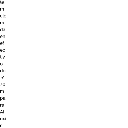
te
m
ejo
ra
da
en
ef
ec
tiv
o
de
£
70
m
pa
ra
Al
exi
s