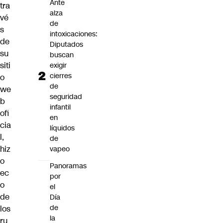
Ante
tra
alza
vé
de
s
intoxicaciones:
de
Diputados
su
buscan
siti
exigir
cierres
o
de
we
seguridad
b
infantil
ofi
en
cia
líquidos
l,
de
hiz
vapeo
o
Panoramas
ec
por
o
el
de
Día
de
los
la
ru