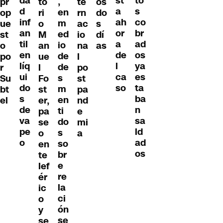
da
to
st
,
pr
to
te
os
d
s
a
en
op
ri
rn
do
inf
co
ah
m
ue
o
ac
s
an
br
or
ed
st
M
io
dí
til
ad
a
io
o
an
na
as
en
os
de
de
po
ue
l
líq
ya
l
de
r
l
po
ui
es
ca
s
Su
Fo
st
do
ta
so
m
bt
st
pa
s
ba
en
el
er,
nd
de
n
ti
pa
e
va
sa
do
se
mi
pe
ld
s
o
a
o
ad
so
en
os
br
te
e
lef
re
ér
la
ic
ci
o
ón
y
se
se