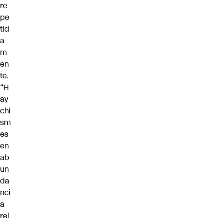
re
pe
tid
a
m
en
te
.
“H
ay
chi
sm
es
en
ab
un
da
nci
a
rel