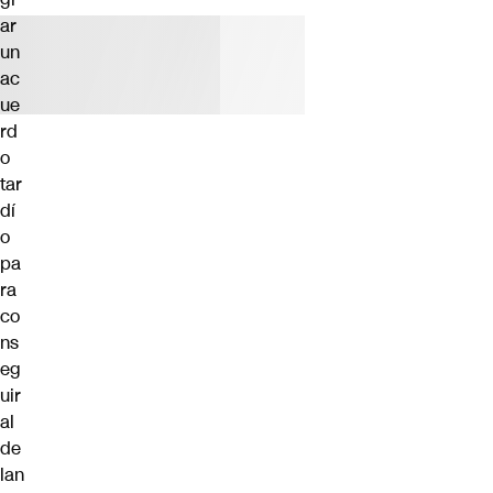
ar
un
ac
ue
rd
o
tar
dí
o
pa
ra
co
ns
eg
uir
al
de
lan