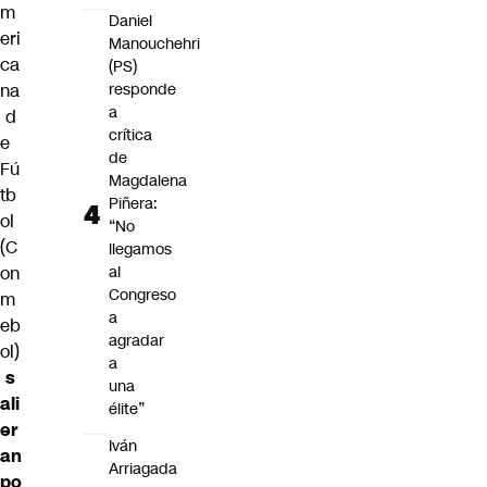
m
Daniel
eri
Manouchehri
ca
(PS)
responde
na
a
d
crítica
e
de
Fú
Magdalena
tb
Piñera:
ol
“No
(C
llegamos
al
on
Congreso
m
a
eb
agradar
ol)
a
s
una
ali
élite”
er
Iván
an
Arriagada
po