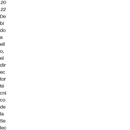
20
22
De
bi
do
a
ell
o,
el
dir
ec
tor
té
cni
co
de
la
Se
lec