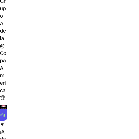
Gr
up
o
A
de
la
@
Co
pa
A
m
eri
ca
🏆
👊
¡A