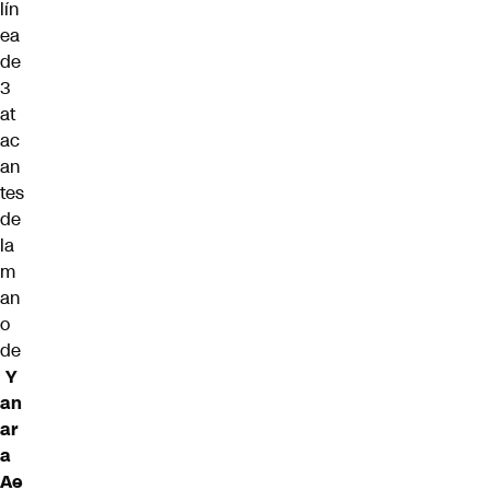
lín
ea
de
3
at
ac
an
tes
de
la
m
an
o
de
Y
an
ar
a
Ae