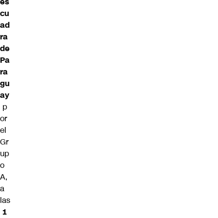
es
cu
ad
ra
de
Pa
ra
gu
ay
p
or
el
Gr
up
o
A,
a
las
1