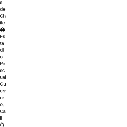
s
de
Ch
ile
🏟
Es
ta
di
o
Pa
sc
ual
Gu
err
er
o,
Ca
li
📺