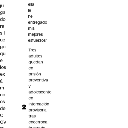
ella
ju
le
ga
he
do
entregado
ra
mis
s
l
mejores
ue
esfuerzos"
go
Tres
qu
adultos
e
quedan
los
en
ex
prisión
preventiva
á
y
m
adolescente
en
en
es
internación
de
provisoria
C
tras
OV
encerrona