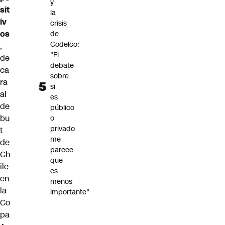
y
sit
la
iv
crisis
os
de
Codelco:
,
"El
de
debate
ca
sobre
ra
si
al
es
de
público
bu
o
privado
t
me
de
parece
Ch
que
ile
es
en
menos
la
importante"
Co
pa