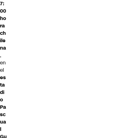
7:
00
ho
ra
ch
ile
na
,
en
el
es
ta
di
o
Pa
sc
ua
l
Gu