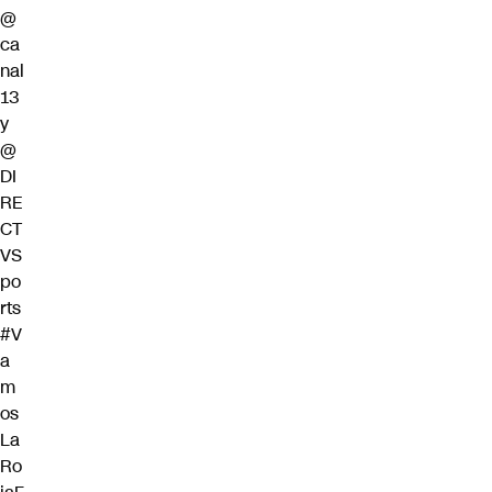
@
ca
nal
13
y
@
DI
RE
CT
VS
po
rts
#V
a
m
os
La
Ro