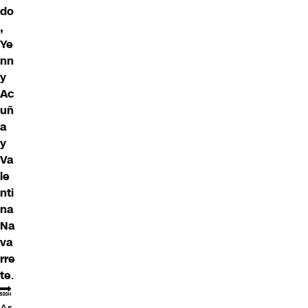
do
,
Ye
nn
y
Ac
uñ
a
y
Va
le
nti
na
Na
va
rre
te
.
🔜