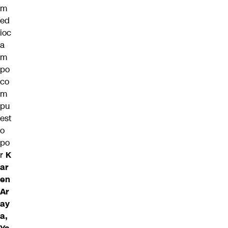
m
ed
ioc
a
m
po
co
m
pu
est
o
po
r
K
ar
en
Ar
ay
a,