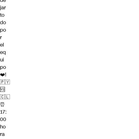
de
jar
to
do
po
r
el
eq
ui
po
❤️!
🇵🇾
🆚
🇨🇱
⏰
17:
00
ho
ra