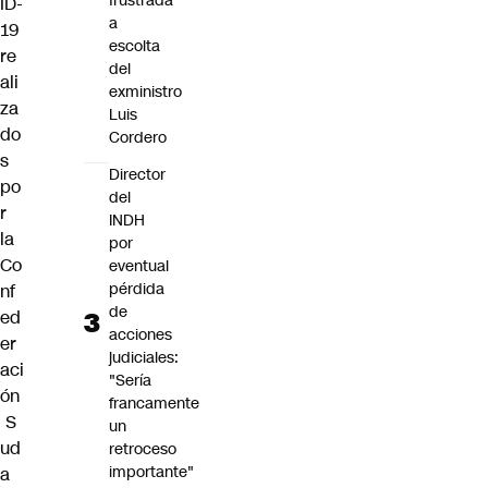
frustrada
ID-
a
19
escolta
re
del
ali
exministro
za
Luis
do
Cordero
s
Director
po
del
r
INDH
la
por
Co
eventual
pérdida
nf
de
ed
acciones
er
judiciales:
aci
"Sería
ón
francamente
S
un
ud
retroceso
importante"
a