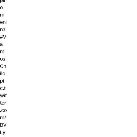
jaF
e
m
eni
na
#V
a
m
os
Ch
ile
pi
c.t
wit
ter
.co
m/
BV
Ly