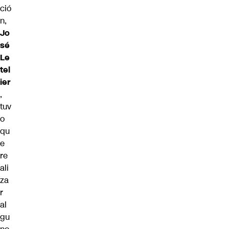
ció
n,
Jo
sé
Le
tel
ier
,
tuv
o
qu
e
re
ali
za
r
al
gu