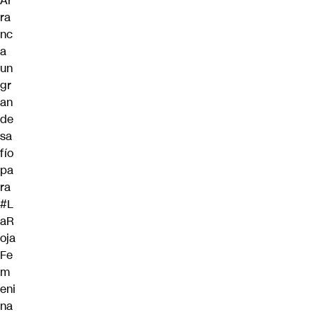
Ar
ra
nc
a
un
gr
an
de
sa
fío
pa
ra
#L
aR
oja
Fe
m
eni
na