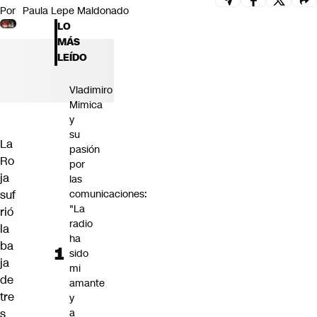
Por
Paula Lepe Maldonado
Futuro 360
LO
Opinión
MÁS
LEÍDO
Vladimiro
Mimica
y
su
La
pasión
Ro
por
ja
las
comunicaciones:
suf
"La
rió
radio
la
ha
ba
sido
ja
mi
de
amante
tre
y
a
s