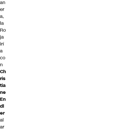
an
er
a,
la
Ro
ja
irí
a
co
n
Ch
ris
tia
ne
En
dl
er
al
ar