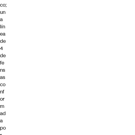
co;
un
a
lín
ea
de
4
de
fe
ns
as
co
nf
or
m
ad
a
po