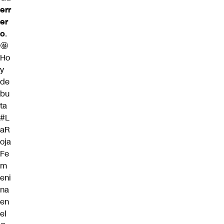
err
er
o
.
🤩
Ho
y
de
bu
ta
#L
aR
oja
Fe
m
eni
na
en
el