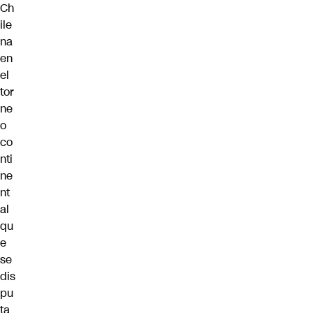
Ch
ile
na
en
el
tor
ne
o
co
nti
ne
nt
al
qu
e
se
dis
pu
ta