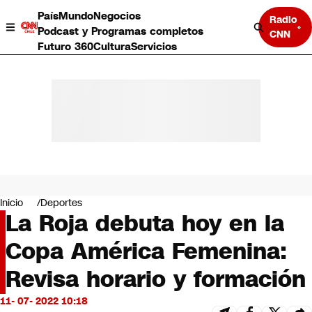
País
Mundo
Negocios
Radio
Podcast y Programas completos
CNN
Futuro 360
Cultura
Servicios
País
Mundo
Negocios
Inicio
Deportes
La Roja debuta hoy en la
Deportes
Programas completos
Copa América Femenina:
Cultura
Servicios
Revisa horario y formación
Bits
CNN Data
11- 07- 2022 10:18
CNN tiempo